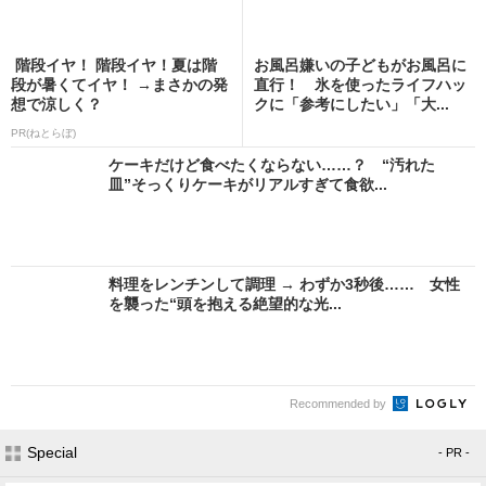
階段イヤ！ 階段イヤ！夏は階
お風呂嫌いの子どもがお風呂に
段が暑くてイヤ！ →まさかの発
直行！ 氷を使ったライフハッ
想で涼しく？
クに「参考にしたい」「大...
PR(ねとらぼ)
ケーキだけど食べたくならない……？ “汚れた
皿”そっくりケーキがリアルすぎて食欲...
料理をレンチンして調理 → わずか3秒後…… 女性
を襲った“頭を抱える絶望的な光...
Recommended by
Special
- PR -