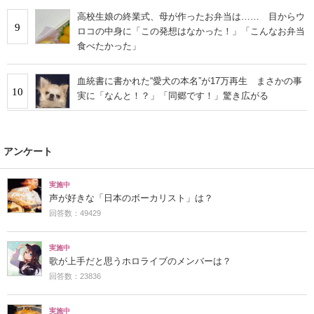
高校生娘の終業式、母が作ったお弁当は…… 目からウ
9
ロコの中身に「この発想はなかった！」「こんなお弁当
食べたかった」
血統書に書かれた“愛犬の本名”が17万再生 まさかの事
10
実に「なんと！？」「同郷です！」驚き広がる
アンケート
実施中
声が好きな「日本のボーカリスト」は？
回答数：49429
実施中
歌が上手だと思うホロライブのメンバーは？
回答数：23836
実施中