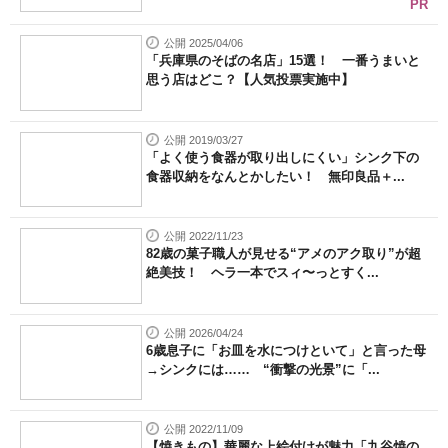
PR
公開 2025/04/06
「兵庫県のそばの名店」15選！ 一番うまいと
思う店はどこ？【人気投票実施中】
公開 2019/03/27
「よく使う食器が取り出しにくい」シンク下の
食器収納をなんとかしたい！ 無印良品＋...
公開 2022/11/23
82歳の菓子職人が見せる“アメのアク取り”が超
絶美技！ ヘラ一本でスィ〜っとすく...
公開 2026/04/24
6歳息子に「お皿を水につけといて」と言った母
→シンクには…… “衝撃の光景”に「...
公開 2022/11/09
【焼きもの】華麗な上絵付けが魅力「九谷焼の