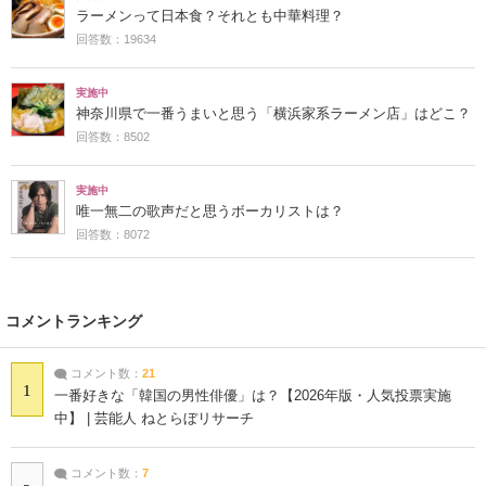
ラーメンって日本食？それとも中華料理？
回答数：19634
実施中
神奈川県で一番うまいと思う「横浜家系ラーメン店」はどこ？
回答数：8502
実施中
唯一無二の歌声だと思うボーカリストは？
回答数：8072
コメントランキング
コメント数：
21
1
一番好きな「韓国の男性俳優」は？【2026年版・人気投票実施
中】 | 芸能人 ねとらぼリサーチ
コメント数：
7