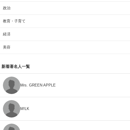
政治
教育・子育て
経済
美容
新着著名人一覧
Mrs. GREEN APPLE
M!LK