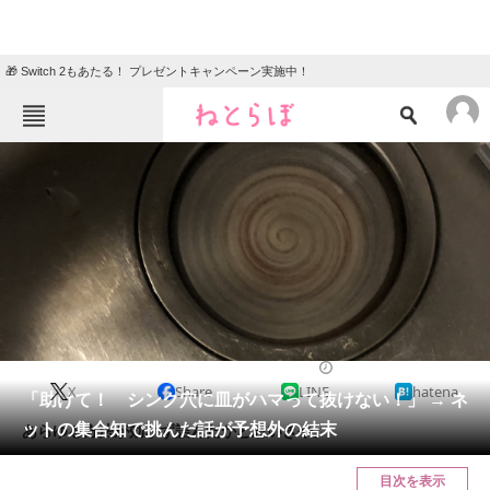
🎁 Switch 2もあたる！ プレゼントキャンペーン実施中！
ねとらぼメニュー
TOP
ニュース
エンタメ
クイズ
グルメ
地域
住まい
教育・育児
動物
リサーチ
2022/04/04 11:00（公開）
X
Share
LINE
hatena
会員記事
「助けて！ シンク穴に皿がハマって抜けない！」 → ネ
ットの集合知で挑んだ話が予想外の結末
あらゆる方法が効かず詰んだかと思いきや。
メディア
目次を表示
注目記事を集めた総合ページ