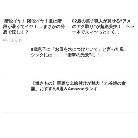
階段イヤ！ 階段イヤ！夏は階
82歳の菓子職人が見せる“アメ
段が暑くてイヤ！ →まさかの発
のアク取り”が超絶美技！ ヘラ
想で涼しく？
一本でスィ〜っとすく...
PR(ねとらぼ)
6歳息子に「お皿を水につけといて」と言った母→
シンクには…… “衝撃の光景”に「...
【焼きもの】華麗な上絵付けが魅力「九谷焼の食
器」おすすめ5選＆Amazonランキ...