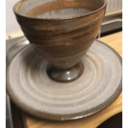
企業向けIT製品の総合サイト
IT製品の技術・比較・事例
製造業のIT導入・活用を支援
モノづくり技術者専門サイト
エレクトロニクス専門サイト
電子設計の基本と応用
エネルギーの専門メディア
建設×テクノロジーの最前線
ちょっと気になるネットの話題