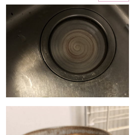
ITの今と未来を見通す
スマホと通信の最新トレンド
進化するPCとデバイスの未来
好きが集まる 比べて選べる
ビジネスと働き方のヒント
AI活用のいまが分かる
企業ITのトレンドを詳説
経営リーダーのコミュニティ
マーケ×ITの今がよく分かる
ITエンジニア向け専門サイト