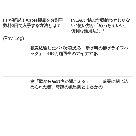
FPが解説！Apple製品を分割手
IKEAの“鍋ぶた収納”の“じゃな
数料0円で入手する方法とは？
い”使い方が「めっちゃいい」
便利な活用法に「...
(Fav-Log)
被災経験したパパが教える「断水時の節水ライフハ
ック」 660万超再生のアイデアを...
妻「壁から猫の声が聞こえる」―― 暗闇に閉じ込
められた猫、奇跡の救出劇とまさかの...