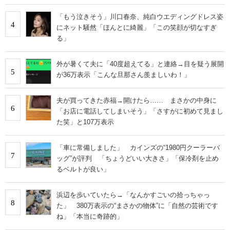
「もう泣きそう」川口春奈、純白ウエディングドレス姿
4
にネット騒然「ほんとに綺麗」「この笑顔が切なすぎ
る」
外が暑くて夫に「40度超えてる」と連絡→目を疑う展開
5
が36万表示「こんな旦那さん羨ましいわ！」
夫が買ってきた赤福→開けたら…… まさかの中身に
6
「お店に電話してしまいそう」「さすがに初めて見まし
た笑」と107万表示
「車に常備しました」 カインズの“1980円クーラーバ
7
ッグ”が評判 「ちょうどいい大きさ」「保冷剤を止め
るベルトが良い」
浜辺を歩いていたら→「なんかすごいの拾っちゃっ
8
た」 380万表示の“まさかの物体”に「自然の芸術です
ね」「本当に奇跡的」