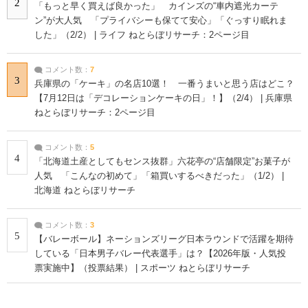
2
「もっと早く買えば良かった」 カインズの“車内遮光カーテ
ン”が大人気 「プライバシーも保てて安心」「ぐっすり眠れま
した」（2/2） | ライフ ねとらぼリサーチ：2ページ目
コメント数：
7
3
兵庫県の「ケーキ」の名店10選！ 一番うまいと思う店はどこ？
【7月12日は「デコレーションケーキの日」！】（2/4） | 兵庫県
ねとらぼリサーチ：2ページ目
コメント数：
5
4
「北海道土産としてもセンス抜群」六花亭の“店舗限定”お菓子が
人気 「こんなの初めて」「箱買いするべきだった」（1/2） |
北海道 ねとらぼリサーチ
コメント数：
3
5
【バレーボール】ネーションズリーグ日本ラウンドで活躍を期待
している「日本男子バレー代表選手」は？【2026年版・人気投
票実施中】（投票結果） | スポーツ ねとらぼリサーチ