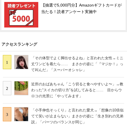
【抽選で5,000円分】Amazonギフトカードが
当たる！読者アンケート実施中
アクセスランキング
「その体型でよく脚出せるよね」と言われた女性→ミニ
1
丈ワンピを着たら…… まさかの姿に「『マジか！』っ
て叫んだ」「スーパーオシャレ」
近所のおばあちゃん「こう切ると食べやすいよ〜」→教
2
わった“スイカの切り方”を試してみると…… 目からウ
ロコの光景に「やってみます」
「小手伸也そっくり」と言われた愛犬→「想像の10倍似
3
てて笑いが止まらない」まさかの姿に「生き別れの兄弟
説」「パーツのバランスが同じ」