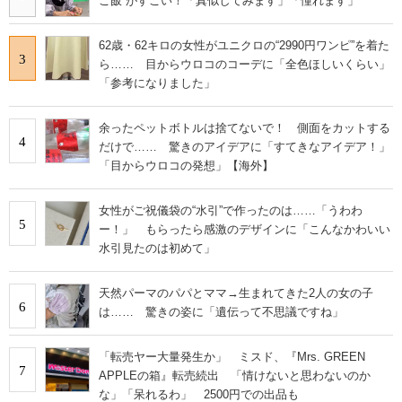
ご飯”がすごい！「真似してみます」「憧れます」
62歳・62キロの女性がユニクロの“2990円ワンピ”を着た
3
ら…… 目からウロコのコーデに「全色ほしいくらい」
「参考になりました」
余ったペットボトルは捨てないで！ 側面をカットする
4
だけで…… 驚きのアイデアに「すてきなアイデア！」
「目からウロコの発想」【海外】
女性がご祝儀袋の“水引”で作ったのは……「うわわ
5
ー！」 もらったら感激のデザインに「こんなかわいい
水引見たのは初めて」
天然パーマのパパとママ→生まれてきた2人の女の子
6
は…… 驚きの姿に「遺伝って不思議ですね」
「転売ヤー大量発生か」 ミスド、『Mrs. GREEN
7
APPLEの箱』転売続出 「情けないと思わないのか
な」「呆れるわ」 2500円での出品も