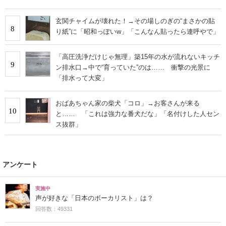
玄関チャイムが壊れた！→その場しのぎの“まさかの貼
8
り紙”に「昭和っぽいw」「こんなん貼ったら連呼やで」
「高圧洗浄だけじゃ無理」築15年の水が流れないキッチ
9
ン排水口→中で“育っていた”のは…… 衝撃の光景に
「排水って大変」
おばあちゃん家の柴犬「コロ」→お客さんが来る
10
と…… 「これは強力な番犬だな」「名付けした人セン
ス抜群」
アンケート
実施中
声が好きな「日本のボーカリスト」は？
回答数：49331