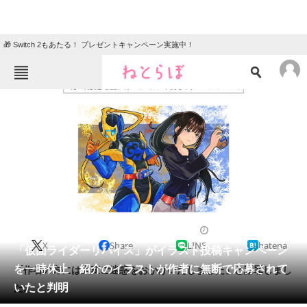
🎁 Switch 2もあたる！ プレゼントキャンペーン実施中！
ねとらぼメニュー
TOP
ニュース
エンタメ
クイズ
グルメ
地域
住まい
教育・育児
動物
リサーチ
2022/04/29 16:51（公開）
X
Share
LINE
hatena
会員記事
「仮面ライダーリバイス」がイラスト投稿キャンペーン
を一時休止 紹介のイラストが作者に無断で応募されて
「作者の方には大変ご迷惑をおかけいたしました」と謝罪しまし
メディア
いたと判明
た。
注目記事を集めた総合ページ