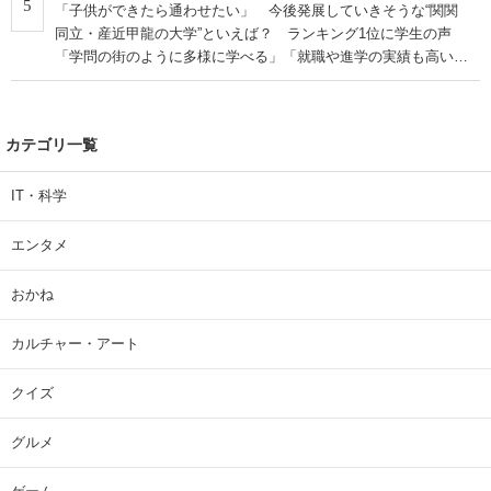
5
「子供ができたら通わせたい」 今後発展していきそうな“関関
同立・産近甲龍の大学”といえば？ ランキング1位に学生の声
「学問の街のように多様に学べる」「就職や進学の実績も高い」
| 大学 ねとらぼリサーチ
カテゴリ一覧
IT・科学
エンタメ
おかね
カルチャー・アート
クイズ
グルメ