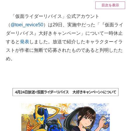
目次を表示
ITの今と未来を見通す
「仮面ライダーリバイス」公式アカウント
（
@toei_revice50
）は29日、実施中だった「『仮面ライ
スマホと通信の最新トレンド
ダーリバイス』大好きキャンペーン」について一時休止
進化するPCとデバイスの未来
すると
発表
しました。放送で紹介したキャラクターイラ
ストが作者に無断で応募されたものであると判明したた
好きが集まる 比べて選べる
め。
ビジネスと働き方のヒント
AI活用のいまが分かる
企業ITのトレンドを詳説
経営リーダーのコミュニティ
マーケ×ITの今がよく分かる
ITエンジニア向け専門サイト