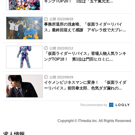
キングTOP20！ 1位は「五十嵐元太...
公開 2022/08/28
事務所退所の浅倉唯、「仮面ライダーリバイ
ス」最終回迎えて感謝 アギレラ役で大ブレ...
公開 2022/02/12
「仮面ライダーリバイス」登場人物人気ランキ
ングTOP18！ 第1位は門田ヒロミに...
公開 2022/09/29
イケメンビジネスマンに変身！ 「仮面ライダ
ーリバイス」前田拳太郎、色気ダダ漏れの...
Recommended by
Copyright © ITmedia Inc. All Rights Reserved.
求人情報