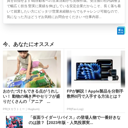
員を目指せます!既存顧客への営業活動から見積作成、受注後の社内調整ま
で幅広く担当 堅実に業績を伸ばしている安定企業だからこそ、長く落ち着
いて就業したい方にピッタリ!営業未経験からでもチャレンジ可能なので、
気になった方はどうぞお気軽にお問合せください <仕事内容...
今、あなたにオススメ
おかたづけもできる点がうれし
FPが解説！Apple製品を分割手
い！ 動物の鳴き声やセリフが盛
数料0円で入手する方法とは？
りだくさんの「アニア ...
PR(タカラトミー｜Hugkum)
PR(Fav-Log)
「仮面ライダーリバイス」の登場人物で一番好きな
のは誰？【2023年版・人気投票実...