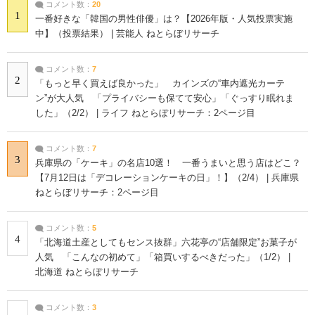
コメント数：
20
1
一番好きな「韓国の男性俳優」は？【2026年版・人気投票実施
中】（投票結果） | 芸能人 ねとらぼリサーチ
コメント数：
7
2
「もっと早く買えば良かった」 カインズの“車内遮光カーテ
ン”が大人気 「プライバシーも保てて安心」「ぐっすり眠れま
した」（2/2） | ライフ ねとらぼリサーチ：2ページ目
コメント数：
7
3
兵庫県の「ケーキ」の名店10選！ 一番うまいと思う店はどこ？
【7月12日は「デコレーションケーキの日」！】（2/4） | 兵庫県
ねとらぼリサーチ：2ページ目
コメント数：
5
4
「北海道土産としてもセンス抜群」六花亭の“店舗限定”お菓子が
人気 「こんなの初めて」「箱買いするべきだった」（1/2） |
北海道 ねとらぼリサーチ
コメント数：
3