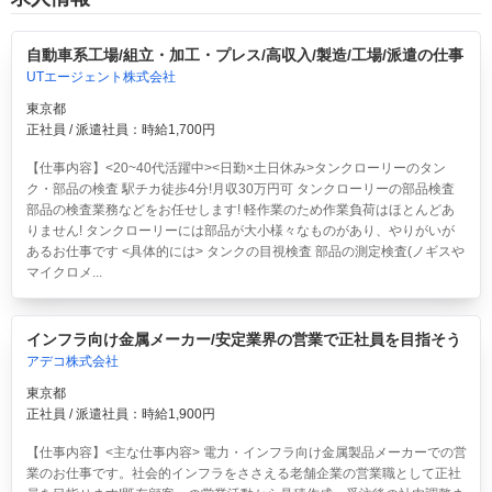
自動車系工場/組立・加工・プレス/高収入/製造/工場/派遣の仕事
UTエージェント株式会社
東京都
正社員 / 派遣社員：時給1,700円
【仕事内容】<20~40代活躍中><日勤×土日休み>タンクローリーのタン
ク・部品の検査 駅チカ徒歩4分!月収30万円可
タンクローリーの部品検査
部品の検査業務などをお任せします! 軽作業のため作業負荷はほとんどあ
りません! タンクローリーには部品が大小様々なものがあり、やりがいが
あるお仕事です <具体的には> タンクの目視検査 部品の測定検査(ノギスや
マイクロメ...
インフラ向け金属メーカー/安定業界の営業で正社員を目指そう
アデコ株式会社
東京都
正社員 / 派遣社員：時給1,900円
【仕事内容】<主な仕事内容> 電力・インフラ向け金属製品メーカーでの営
業のお仕事です。社会的インフラをささえる老舗企業の営業職として正社