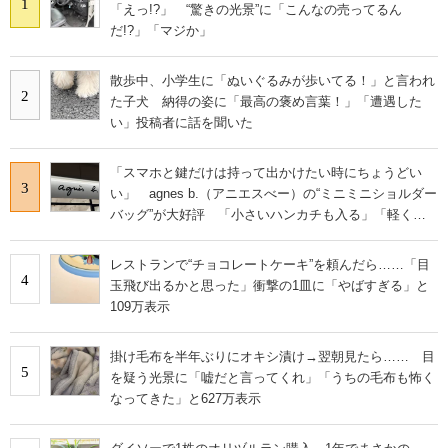
1
「えっ!?」 “驚きの光景”に「こんなの売ってるん
だ!?」「マジか」
散歩中、小学生に「ぬいぐるみが歩いてる！」と言われ
2
た子犬 納得の姿に「最高の褒め言葉！」「遭遇した
い」投稿者に話を聞いた
「スマホと鍵だけは持って出かけたい時にちょうどい
3
い」 agnes b.（アニエスべー）の“ミニミニショルダー
バッグ”が大好評 「小さいハンカチも入る」「軽くて
旅行でも活躍します
レストランで“チョコレートケーキ”を頼んだら……「目
4
玉飛び出るかと思った」衝撃の1皿に「やばすぎる」と
109万表示
掛け毛布を半年ぶりにオキシ漬け→翌朝見たら…… 目
5
を疑う光景に「嘘だと言ってくれ」「うちの毛布も怖く
なってきた」と627万表示