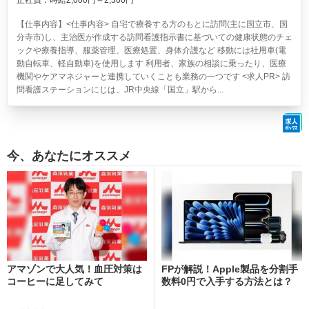
正社員：時給2,000円～2,300円
【仕事内容】<仕事内容> 自宅で療養する方のもとに訪問(主に国立市、国
分寺市)し、主治医が作成する訪問看護指示書に基づいての健康状態のチェ
ックや療養指導、服薬管理、医療処置、身体介護など 移動には社用車(電
動自転車、軽自動車)を使用します 利用者、家族の相談に乗ったり、医療
機関やケアマネジャーと連携していくことも業務の一つです <求人PR> 訪
問看護ステーションにじは、JR中央線「国立」駅から...
今、あなたにオススメ
アマゾンで大人気！血圧対策は
FPが解説！Apple製品を分割手
コーヒーに足してみて
数料0円で入手する方法とは？