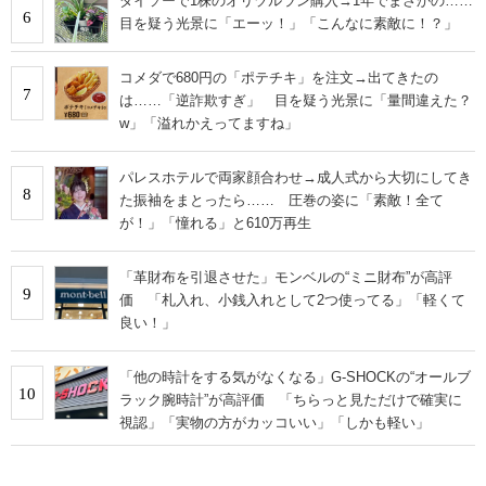
ダイソーで1株のオリヅルラン購入→1年でまさかの……
6
目を疑う光景に「エーッ！」「こんなに素敵に！？」
コメダで680円の「ポテチキ」を注文→出てきたの
7
は……「逆詐欺すぎ」 目を疑う光景に「量間違えた？
w」「溢れかえってますね」
パレスホテルで両家顔合わせ→成人式から大切にしてき
8
た振袖をまとったら…… 圧巻の姿に「素敵！全て
が！」「憧れる」と610万再生
「革財布を引退させた」モンベルの“ミニ財布”が高評
9
価 「札入れ、小銭入れとして2つ使ってる」「軽くて
良い！」
「他の時計をする気がなくなる」G-SHOCKの“オールブ
10
ラック腕時計”が高評価 「ちらっと見ただけで確実に
視認」「実物の方がカッコいい」「しかも軽い」