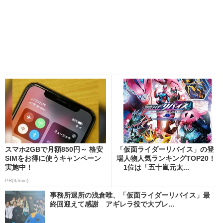
スマホ2GBで月額850円～ 格安
「仮面ライダーリバイス」の登
SIMをお得に使うキャンペーン
場人物人気ランキングTOP20！
実施中！
1位は「五十嵐元太...
PR(IIJmio)
事務所退所の浅倉唯、「仮面ライダーリバイス」最
終回迎えて感謝 アギレラ役で大ブレ...