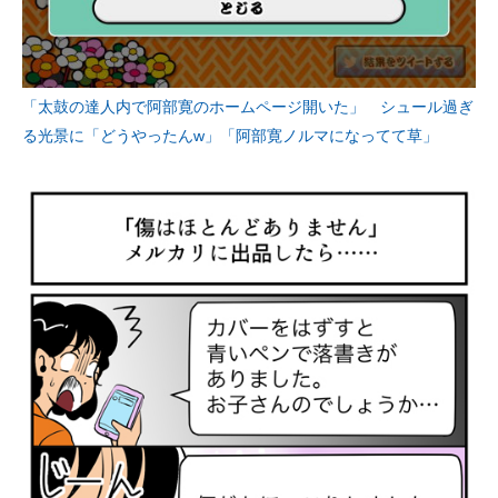
「太鼓の達人内で阿部寛のホームページ開いた」 シュール過ぎ
る光景に「どうやったんw」「阿部寛ノルマになってて草」