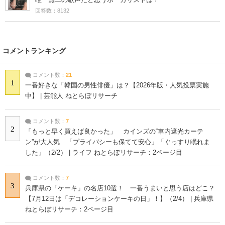
回答数：8132
コメントランキング
コメント数：
21
1
一番好きな「韓国の男性俳優」は？【2026年版・人気投票実施
中】 | 芸能人 ねとらぼリサーチ
コメント数：
7
2
「もっと早く買えば良かった」 カインズの“車内遮光カーテ
ン”が大人気 「プライバシーも保てて安心」「ぐっすり眠れま
した」（2/2） | ライフ ねとらぼリサーチ：2ページ目
コメント数：
7
3
兵庫県の「ケーキ」の名店10選！ 一番うまいと思う店はどこ？
【7月12日は「デコレーションケーキの日」！】（2/4） | 兵庫県
ねとらぼリサーチ：2ページ目