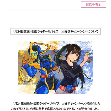
目次を表示
ITの今と未来を見通す
スマホと通信の最新トレンド
進化するPCとデバイスの未来
好きが集まる 比べて選べる
ビジネスと働き方のヒント
AI活用のいまが分かる
企業ITのトレンドを詳説
経営リーダーのコミュニティ
マーケ×ITの今がよく分かる
ITエンジニア向け専門サイト