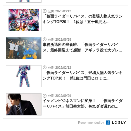
公開 2023/03/12
「仮面ライダーリバイス」の登場人物人気ラン
キングTOP20！ 1位は「五十嵐元太...
公開 2022/08/28
事務所退所の浅倉唯、「仮面ライダーリバイ
ス」最終回迎えて感謝 アギレラ役で大ブレ...
公開 2022/02/12
「仮面ライダーリバイス」登場人物人気ランキ
ングTOP18！ 第1位は門田ヒロミに...
公開 2022/09/29
イケメンビジネスマンに変身！ 「仮面ライダ
ーリバイス」前田拳太郎、色気ダダ漏れの...
Recommended by