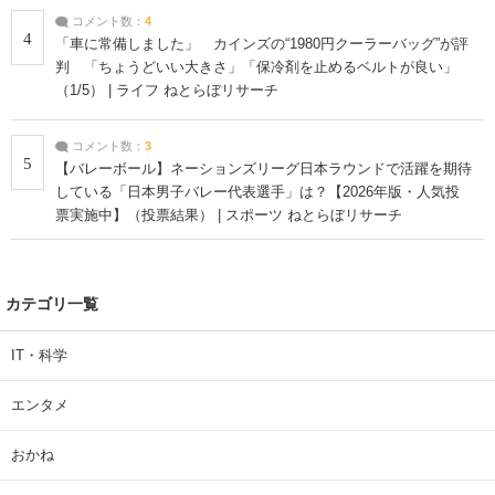
コメント数：
4
4
「車に常備しました」 カインズの“1980円クーラーバッグ”が評
判 「ちょうどいい大きさ」「保冷剤を止めるベルトが良い」
（1/5） | ライフ ねとらぼリサーチ
コメント数：
3
5
【バレーボール】ネーションズリーグ日本ラウンドで活躍を期待
している「日本男子バレー代表選手」は？【2026年版・人気投
票実施中】（投票結果） | スポーツ ねとらぼリサーチ
カテゴリ一覧
IT・科学
エンタメ
おかね