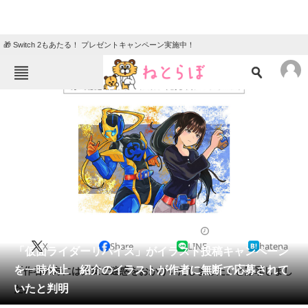
🎁 Switch 2もあたる！ プレゼントキャンペーン実施中！
ねとらぼメニュー
TOP
ニュース
エンタメ
クイズ
グルメ
地域
住まい
教育・育児
動物
リサーチ
2022/04/29 16:51（公開）
X
Share
LINE
hatena
会員記事
「仮面ライダーリバイス」がイラスト投稿キャンペーン
を一時休止 紹介のイラストが作者に無断で応募されて
「作者の方には大変ご迷惑をおかけいたしました」と謝罪しまし
メディア
いたと判明
た。
注目記事を集めた総合ページ