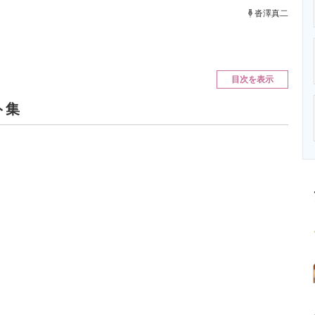
ニクス専門サイト
電子設計の基本と応用
エネルギーの専
沓澤真二
目次を表示
ト集