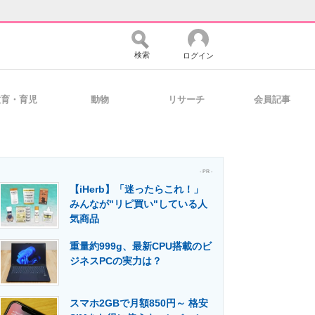
検索
ログイン
教育・育児
動物
リサーチ
会員記事
バイスの未来
好きが集まる 比べて選べる
- PR -
【iHerb】「迷ったらこれ！」
コミュニティ
マーケ×ITの今がよく分かる
みんなが"リピ買い"している人
気商品
重量約999g、最新CPU搭載のビ
・活用を支援
ジネスPCの実力は？
スマホ2GBで月額850円～ 格安