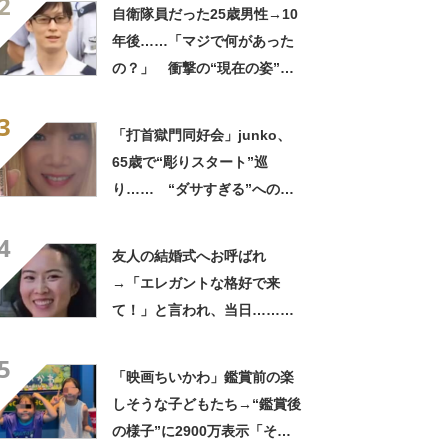
2
ってるの尊い！」
自衛隊員だった25歳男性→10
年後……「マジで何があった
の？」 衝撃の“現在の姿”が
180万再生「別人…？」「好
3
きに生きんしゃい」
「打首獄門同好会」junko、
65歳で“彫りスタート”巡
り…… “ダサすぎる”への持
論に反響「理由が素敵」「わ
4
たしもデビューしたい」
友人の結婚式へお呼ばれ
→「エレガントな格好で来
て！」と言われ、当日……ま
さかの参列姿に「いやすごお
5
おお！」「天才」【海外】
「映画ちいかわ」鑑賞前の楽
しそうな子どもたち→“鑑賞後
の様子”に2900万表示「そう