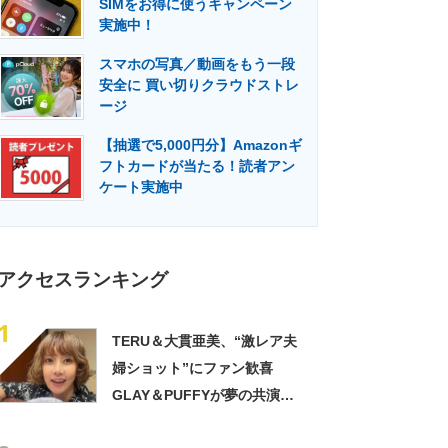
SIMをお得に使うキャンペーン
門メディア
建設×テクノロジーの最前線
実施中！
スマホの写真／動画をもう一段
安全に 買い切りクラウドストレ
ージ
【抽選で5,000円分】Amazonギ
フトカードが当たる！読者アン
ケート実施中
アクセスランキング
1
TERU＆大貫亜美、“激レア夫
婦ショット”にファン歓喜
GLAY＆PUFFYが夢の共演
「旦那おるやん」「夫婦で写