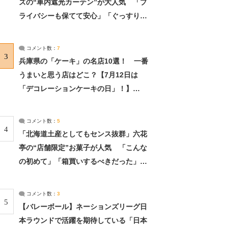
ズの“車内遮光カーテン”が大人気 「プ
ライバシーも保てて安心」「ぐっすり眠
れました」（2/2） | ライフ ねとらぼリ
サーチ：2ページ目
コメント数：
7
3
兵庫県の「ケーキ」の名店10選！ 一番
うまいと思う店はどこ？【7月12日は
「デコレーションケーキの日」！】
（2/4） | 兵庫県 ねとらぼリサーチ：2ペ
ージ目
コメント数：
5
4
「北海道土産としてもセンス抜群」六花
亭の“店舗限定”お菓子が人気 「こんな
の初めて」「箱買いするべきだった」
（1/2） | 北海道 ねとらぼリサーチ
コメント数：
3
5
【バレーボール】ネーションズリーグ日
本ラウンドで活躍を期待している「日本