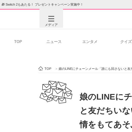
🎁 Switch 2もあたる！ プレゼントキャンペーン実施中！
メディア
TOP
ニュース
エンタメ
クイズ
注目記事を集めた総合ページ
ITの今
TOP
>
娘のLINEにチェーンメール「誰にも回さないと
ビジネスと働き方のヒント
AI活用
娘のLINE
と友だちいな
ITエンジニア向け専門サイト
企業向けI
情をもてあそ