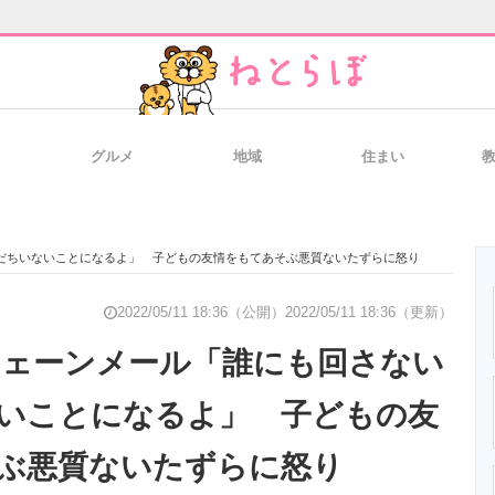
グルメ
地域
住まい
と未来を見通す
スマホと通信の最新トレンド
進化するPCとデ
友だちいないことになるよ」 子どもの友情をもてあそぶ悪質ないたずらに怒り
のいまが分かる
企業ITのトレンドを詳説
経営リーダーの
2022/05/11 18:36（公開）
2022/05/11 18:36（更新）
にチェーンメール「誰にも回さない
いことになるよ」 子どもの友
T製品の総合サイト
IT製品の技術・比較・事例
製造業のIT導入
ぶ悪質ないたずらに怒り