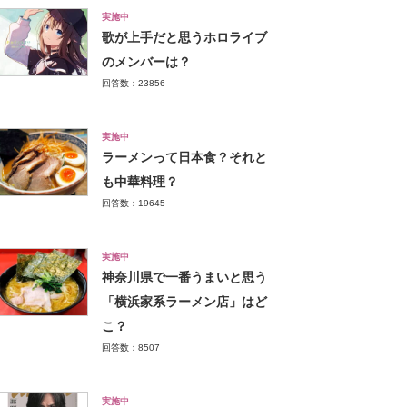
実施中
歌が上手だと思うホロライブ
のメンバーは？
回答数：23856
実施中
ラーメンって日本食？それと
も中華料理？
回答数：19645
実施中
神奈川県で一番うまいと思う
「横浜家系ラーメン店」はど
こ？
回答数：8507
実施中