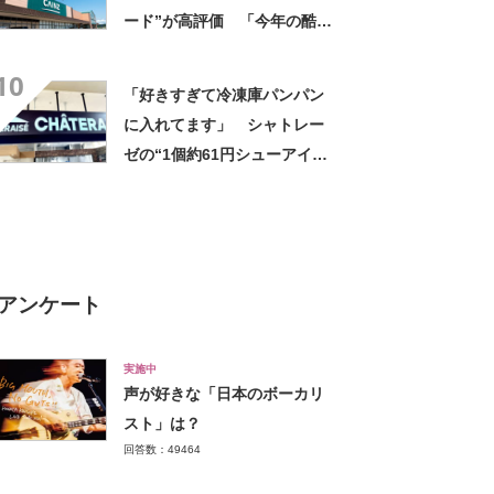
ード”が高評価 「今年の酷暑
にも活躍」「風通しもよくし
10
っかり遮光」の声
「好きすぎて冷凍庫パンパン
に入れてます」 シャトレー
ゼの“1個約61円シューアイ
ス”が好評 「生地とバニラア
イスの相性が◎」「家族も好
きで夏はストックしてる」
アンケート
実施中
声が好きな「日本のボーカリ
スト」は？
回答数：49464