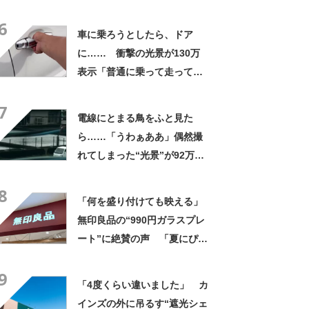
なるわなw」「分かるよ」
6
「いったい何が」
車に乗ろうとしたら、ドア
に…… 衝撃の光景が130万
表示「普通に乗って走ってた
やん」「どうやって入った
7
の!?」
電線にとまる鳥をふと見た
ら……「うわぁああ」偶然撮
れてしまった“光景”が92万再
生「自然は過酷」
8
「何を盛り付けても映える」
無印良品の“990円ガラスプレ
ート”に絶賛の声 「夏にぴっ
たりのお皿」「厚手なので安
9
定感ある」
「4度くらい違いました」 カ
インズの外に吊るす“遮光シェ