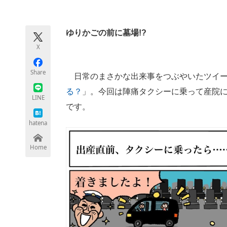
モノづくり技術者専門サイト
エレクトロ
ゆりかごの前に墓場!?
X
ちょっと気になるネットの話題
Share
日常のまさかな出来事をつぶやいたツイー
る？
」。今回は陣痛タクシーに乗って産院
LINE
です。
hatena
Home