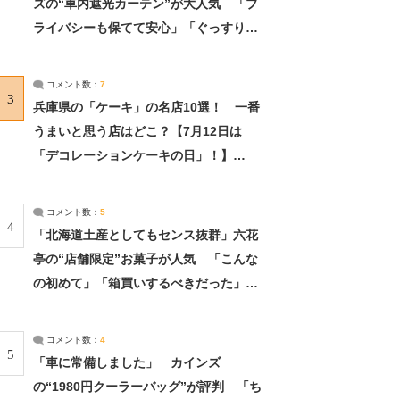
ズの“車内遮光カーテン”が大人気 「プ
ライバシーも保てて安心」「ぐっすり眠
れました」（2/2） | ライフ ねとらぼリ
サーチ：2ページ目
コメント数：
7
3
兵庫県の「ケーキ」の名店10選！ 一番
うまいと思う店はどこ？【7月12日は
「デコレーションケーキの日」！】
（2/4） | 兵庫県 ねとらぼリサーチ：2ペ
ージ目
コメント数：
5
4
「北海道土産としてもセンス抜群」六花
亭の“店舗限定”お菓子が人気 「こんな
の初めて」「箱買いするべきだった」
（1/2） | 北海道 ねとらぼリサーチ
コメント数：
4
5
「車に常備しました」 カインズ
の“1980円クーラーバッグ”が評判 「ち