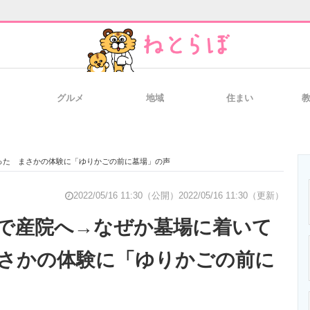
グルメ
地域
住まい
と未来を見通す
スマホと通信の最新トレンド
進化するPCとデ
った まさかの体験に「ゆりかごの前に墓場」の声
のいまが分かる
企業ITのトレンドを詳説
経営リーダーの
2022/05/16 11:30（公開）
2022/05/16 11:30（更新）
で産院へ→なぜか墓場に着いて
さかの体験に「ゆりかごの前に
T製品の総合サイト
IT製品の技術・比較・事例
製造業のIT導入