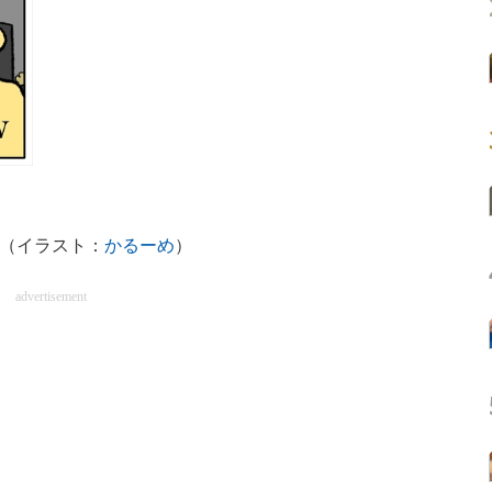
?（イラスト：
かるーめ
）
advertisement