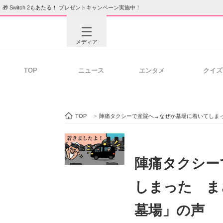
🎁 Switch 2もあたる！ プレゼントキャンペーン実施中！
メディア
TOP
ニュース
エンタメ
クイズ
注目記事を集めた総合ページ
ITの今
TOP
>
陣痛タクシーで産院へ→なぜか墓場に着いてしま
ビジネスと働き方のヒント
AI活用
陣痛タクシー
しまった ま
ITエンジニア向け専門サイト
企業向けI
墓場」の声