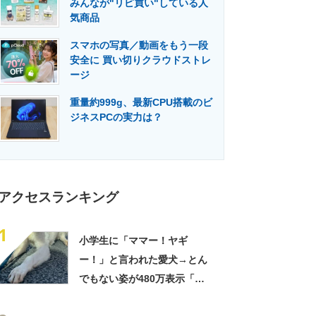
みんなが"リピ買い"している人
門メディア
建設×テクノロジーの最前線
気商品
スマホの写真／動画をもう一段
安全に 買い切りクラウドストレ
ージ
重量約999g、最新CPU搭載のビ
ジネスPCの実力は？
アクセスランキング
1
小学生に「ママー！ヤギ
ー！」と言われた愛犬→とん
でもない姿が480万表示「ど
う見ても犬ですけど？って顔