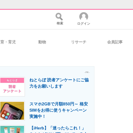
検索
ログイン
教育・育児
動物
リサーチ
会員記事
バイスの未来
好きが集まる 比べて選べる
- PR -
ねとらぼ 読者アンケートにご協
コミュニティ
マーケ×ITの今がよく分かる
力をお願いします
スマホ2GBで月額850円～ 格安
・活用を支援
SIMをお得に使うキャンペーン
実施中！
【iHerb】「迷ったらこれ！」