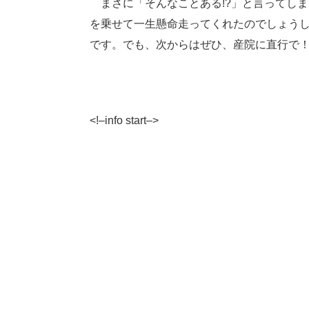
まさに「そんなことある!?」と言ってし
を乗せて一生懸命走ってくれたのでしょう
です。でも、次からはぜひ、産院に直行で
<!–info start–>