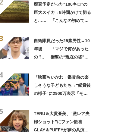
2
してる」「ストレス消え去っ
廃棄予定だった“100キロ”の
た」
巨大スイカ→8時間かけて切る
と…… 「こんなの初めて見
た」まさかの中身が450万再
3
生「すごすぎやろw」
自衛隊員だった25歳男性→10
年後……「マジで何があった
の？」 衝撃の“現在の姿”が
180万再生「別人…？」「好
4
きに生きんしゃい」
「映画ちいかわ」鑑賞前の楽
しそうな子どもたち→“鑑賞後
の様子”に2900万表示「そう
なるわなw」「分かるよ」
5
「いったい何が」
TERU＆大貫亜美、“激レア夫
婦ショット”にファン歓喜
GLAY＆PUFFYが夢の共演