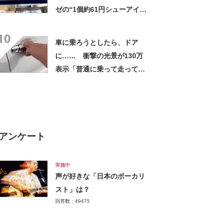
ゼの“1個約61円シューアイ
ス”が好評 「生地とバニラア
10
イスの相性が◎」「家族も好
車に乗ろうとしたら、ドア
きで夏はストックしてる」
に…… 衝撃の光景が130万
表示「普通に乗って走ってた
やん」「どうやって入った
の!?」
アンケート
実施中
声が好きな「日本のボーカリ
スト」は？
回答数：49475