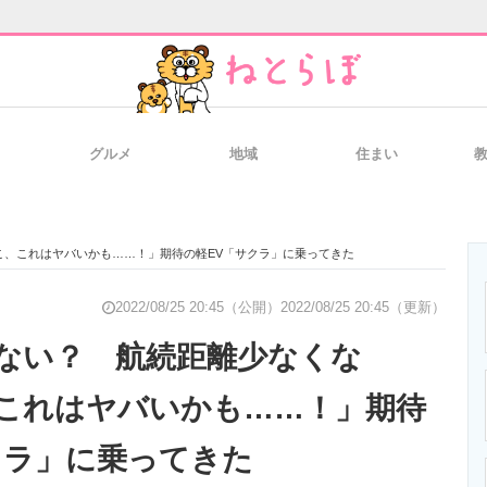
グルメ
地域
住まい
と未来を見通す
スマホと通信の最新トレンド
進化するPCとデ
こ、これはヤバいかも……！」期待の軽EV「サクラ」に乗ってきた
のいまが分かる
企業ITのトレンドを詳説
経営リーダーの
2022/08/25 20:45（公開）
2022/08/25 20:45（更新）
ない？ 航続距離少なくな
これはヤバいかも……！」期待
T製品の総合サイト
IT製品の技術・比較・事例
製造業のIT導入
クラ」に乗ってきた