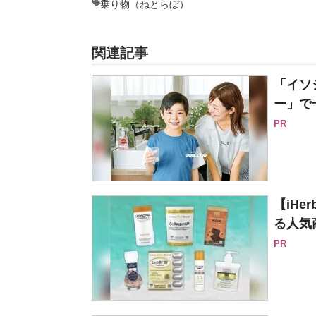
乗り物（ねとらぼ）
関連記事
「イソ
ー」で
PR
【iH
る人気
PR