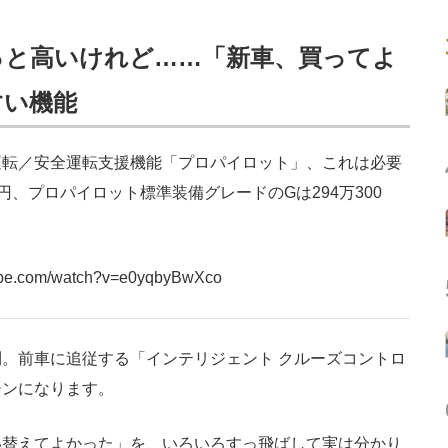
っと高いけれど……「新車、買ってよ
すい機能
転／安全運転支援機能「プロパイロット」、これは必要
0円、プロパイロット標準装備グレードのGは294万300
tube.com/watch?v=e0yqbyBwXco
。前車に追従する「インテリジェント クルーズコントロ
チンになります。
替えてよかった」を、いろいろすっ飛ばして実は分かり