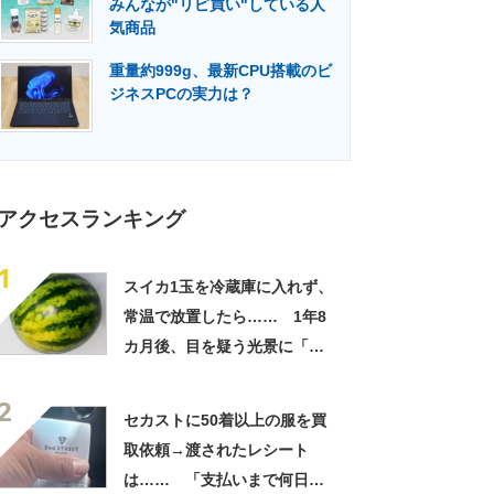
みんなが"リピ買い"している人
門メディア
建設×テクノロジーの最前線
気商品
重量約999g、最新CPU搭載のビ
ジネスPCの実力は？
アクセスランキング
1
スイカ1玉を冷蔵庫に入れず、
常温で放置したら…… 1年8
カ月後、目を疑う光景に「ヤ
バいヤバいヤバい」「えっ、
2
こんな姿に……!?」
セカストに50着以上の服を買
取依頼→渡されたレシート
は…… 「支払いまで何日か