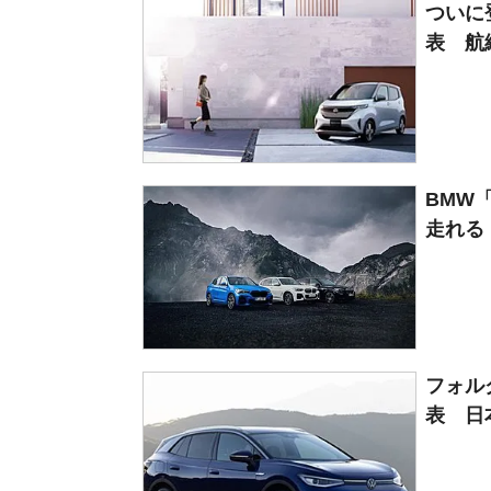
ついに
表 航続
BMW
走れる【
フォル
表 日本