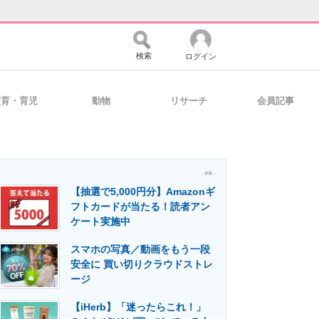
検索
ログイン
教育・育児
動物
リサーチ
会員記事
バイスの未来
好きが集まる 比べて選べる
- PR -
【抽選で5,000円分】Amazonギ
コミュニティ
マーケ×ITの今がよく分かる
フトカードが当たる！読者アン
ケート実施中
スマホの写真／動画をもう一段
・活用を支援
安全に 買い切りクラウドストレ
ージ
【iHerb】「迷ったらこれ！」