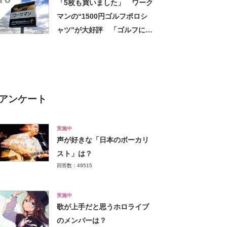
「5枚も買いました」 ワーク
マンの“1500円ゴルフポロシ
ャツ”が大好評 「ゴルフにも
普段使いにも最適」「汗をか
いてもすぐ乾く」「全てに大
満足しています」
アンケート
実施中
声が好きな「日本のボーカリ
スト」は？
回答数：49515
実施中
歌が上手だと思うホロライブ
のメンバーは？