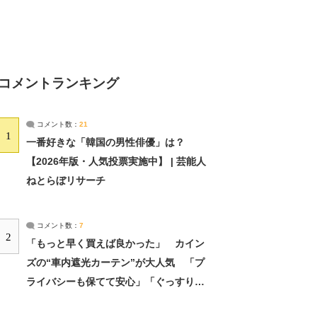
コメントランキング
コメント数：
21
1
一番好きな「韓国の男性俳優」は？
【2026年版・人気投票実施中】 | 芸能人
ねとらぼリサーチ
コメント数：
7
2
「もっと早く買えば良かった」 カイン
ズの“車内遮光カーテン”が大人気 「プ
ライバシーも保てて安心」「ぐっすり眠
れました」（2/2） | ライフ ねとらぼリ