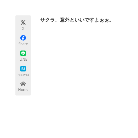
モノづくり技術者専門サイト
エレクトロ
サクラ、意外といいですよぉぉ。
X
ちょっと気になるネットの話題
Share
LINE
hatena
Home