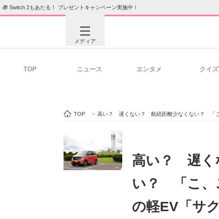
🎁 Switch 2もあたる！ プレゼントキャンペーン実施中！
メディア
TOP
ニュース
エンタメ
クイズ
注目記事を集めた総合ページ
ITの今
TOP
>
高い？ 遅くない？ 航続距離少なくない？ 「
ビジネスと働き方のヒント
AI活用
高い？ 遅く
い？ 「こ、
ITエンジニア向け専門サイト
企業向けI
の軽EV「サ