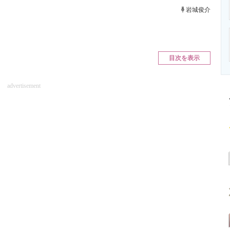
ニクス専門サイト
電子設計の基本と応用
エネルギーの専
岩城俊介
目次を表示
advertisement