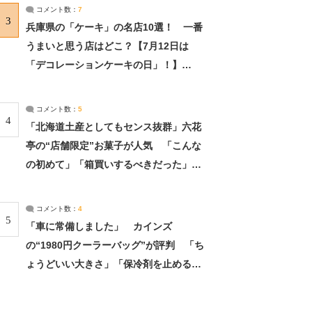
サーチ：2ページ目
コメント数：
7
3
兵庫県の「ケーキ」の名店10選！ 一番
うまいと思う店はどこ？【7月12日は
「デコレーションケーキの日」！】
（2/4） | 兵庫県 ねとらぼリサーチ：2ペ
ージ目
コメント数：
5
4
「北海道土産としてもセンス抜群」六花
亭の“店舗限定”お菓子が人気 「こんな
の初めて」「箱買いするべきだった」
（1/2） | 北海道 ねとらぼリサーチ
コメント数：
4
5
「車に常備しました」 カインズ
の“1980円クーラーバッグ”が評判 「ち
ょうどいい大きさ」「保冷剤を止めるベ
ルトが良い」（1/5） | ライフ ねとらぼ
リサーチ