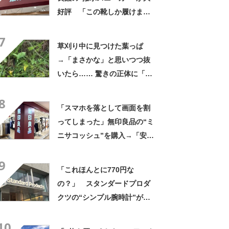
好評 「この靴しか履けませ
ん」「本当に疲れにくい」
7
「一生買い続けます」
草刈り中に見つけた葉っぱ
→「まさかな」と思いつつ抜
いたら…… 驚きの正体に「お
宝やね」「生命力すごい」
8
「スマホを落として画面を割
ってしまった」無印良品の“ミ
ニサコッシュ”を購入→「安心
して持ち歩ける」ように
9
「付けているのを忘れるくら
「これほんとに770円な
い軽い」など好評
の？」 スタンダードプロダ
クツの“シンプル腕時計”が大
好評 「もうこれでいい」
10
「かなり満足感高い」