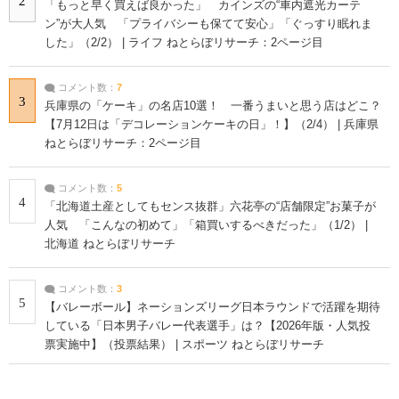
2
「もっと早く買えば良かった」 カインズの“車内遮光カーテ
ン”が大人気 「プライバシーも保てて安心」「ぐっすり眠れま
した」（2/2） | ライフ ねとらぼリサーチ：2ページ目
コメント数：
7
3
兵庫県の「ケーキ」の名店10選！ 一番うまいと思う店はどこ？
【7月12日は「デコレーションケーキの日」！】（2/4） | 兵庫県
ねとらぼリサーチ：2ページ目
コメント数：
5
4
「北海道土産としてもセンス抜群」六花亭の“店舗限定”お菓子が
人気 「こんなの初めて」「箱買いするべきだった」（1/2） |
北海道 ねとらぼリサーチ
コメント数：
3
5
【バレーボール】ネーションズリーグ日本ラウンドで活躍を期待
している「日本男子バレー代表選手」は？【2026年版・人気投
票実施中】（投票結果） | スポーツ ねとらぼリサーチ