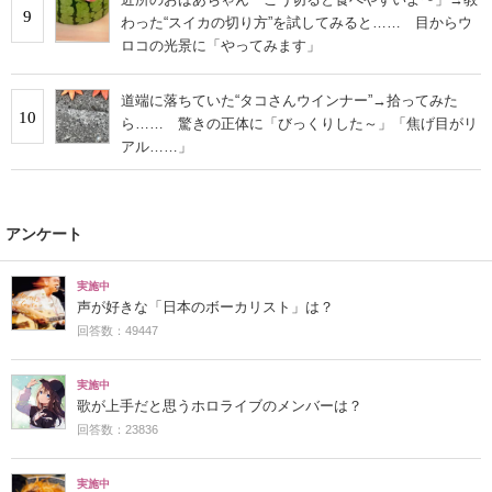
9
わった“スイカの切り方”を試してみると…… 目からウ
ロコの光景に「やってみます」
道端に落ちていた“タコさんウインナー”→拾ってみた
10
ら…… 驚きの正体に「びっくりした～」「焦げ目がリ
アル……」
アンケート
実施中
声が好きな「日本のボーカリスト」は？
回答数：49447
実施中
歌が上手だと思うホロライブのメンバーは？
回答数：23836
実施中