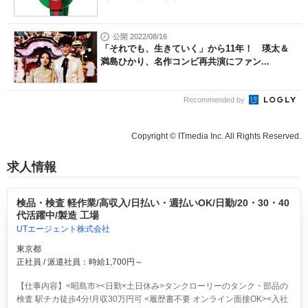
公開 2022/08/16
「それでも、生きていく」から11年！ 瑛太＆
満島ひかり、名作コンビ再共演にファン...
Recommended by
Copyright © ITmedia Inc. All Rights Reserved.
求人情報
検品・検査 軽作業/高収入/日払い・週払いOK/日勤/20・30・40
代活躍中/製造 工場
UTエージェント株式会社
東京都
正社員 / 派遣社員：時給1,700円～
【仕事内容】<昭島市><日勤×土日休み>タンクローリーのタンク・部品の
検査 駅チカ徒歩4分!月収30万円可 <履歴書不要 オンライン面接OK><入社