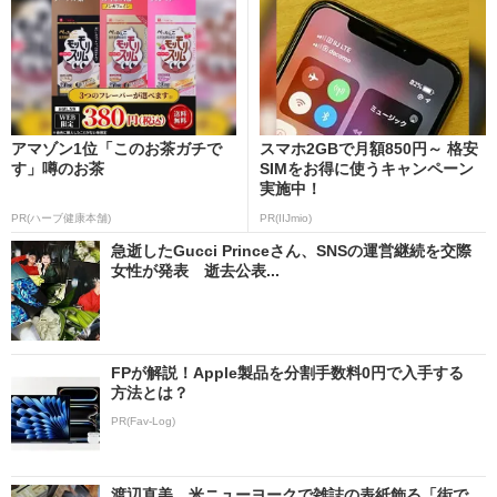
アマゾン1位「このお茶ガチで
スマホ2GBで月額850円～ 格安
す」噂のお茶
SIMをお得に使うキャンペーン
実施中！
PR(ハーブ健康本舗)
PR(IIJmio)
急逝したGucci Princeさん、SNSの運営継続を交際
女性が発表 逝去公表...
FPが解説！Apple製品を分割手数料0円で入手する
方法とは？
PR(Fav-Log)
渡辺直美、米ニューヨークで雑誌の表紙飾る「街で