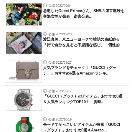
公開 2022/09/04
急逝したGucci Princeさん、SNSの運営継続を
交際女性が発表 逝去公表...
公開 2023/12/23
渡辺直美、米ニューヨークで雑誌の表紙飾る
「街で自分を見ると不思議な感じ」 個性的...
公開 2022/09/27
人気ブランドをチェック！「GUCCI（グッ
チ）」おすすめ6選＆Amazonランキ...
公開 2023/02/17
「GUCCI（グッチ）のアイテム」おすすめ6選
＆人気ランキングTOP10！ 腕時...
公開 2022/10/19
モードでかっこいいアイテムが豊富「GUCCI
（グッチ）」おすすめ6選＆Amazo...