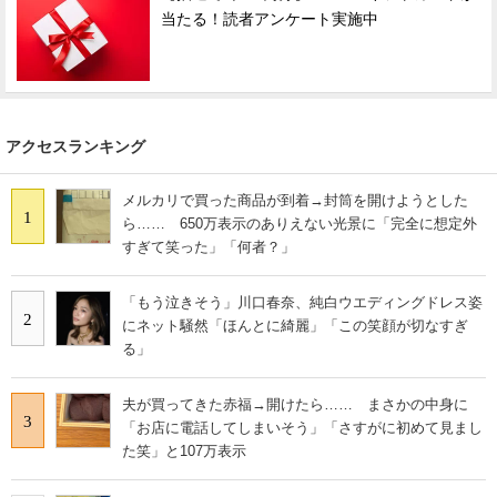
当たる！読者アンケート実施中
アクセスランキング
メルカリで買った商品が到着→封筒を開けようとした
1
ら…… 650万表示のありえない光景に「完全に想定外
すぎて笑った」「何者？」
「もう泣きそう」川口春奈、純白ウエディングドレス姿
2
にネット騒然「ほんとに綺麗」「この笑顔が切なすぎ
る」
夫が買ってきた赤福→開けたら…… まさかの中身に
3
「お店に電話してしまいそう」「さすがに初めて見まし
た笑」と107万表示