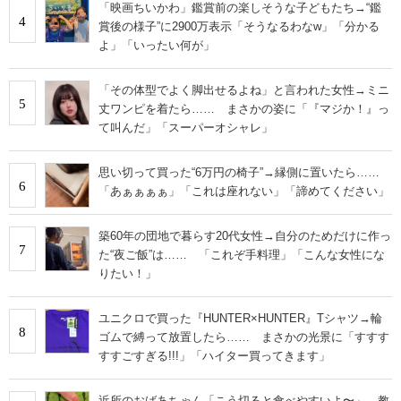
「映画ちいかわ」鑑賞前の楽しそうな子どもたち→“鑑
4
賞後の様子”に2900万表示「そうなるわなw」「分かる
よ」「いったい何が」
「その体型でよく脚出せるよね」と言われた女性→ミニ
5
丈ワンピを着たら…… まさかの姿に「『マジか！』っ
て叫んだ」「スーパーオシャレ」
思い切って買った“6万円の椅子”→縁側に置いたら……
6
「あぁぁぁぁ」「これは座れない」「諦めてください」
築60年の団地で暮らす20代女性→自分のためだけに作っ
7
た“夜ご飯”は…… 「これぞ手料理」「こんな女性にな
りたい！」
ユニクロで買った『HUNTER×HUNTER』Tシャツ→輪
8
ゴムで縛って放置したら…… まさかの光景に「すすす
すすごすぎる!!!」「ハイター買ってきます」
近所のおばあちゃん「こう切ると食べやすいよ〜」→教