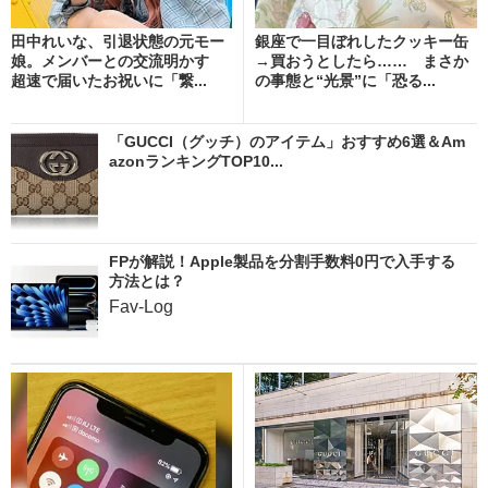
田中れいな、引退状態の元モー
銀座で一目ぼれしたクッキー缶
娘。メンバーとの交流明かす
→買おうとしたら…… まさか
超速で届いたお祝いに「繋...
の事態と“光景”に「恐る...
「GUCCI（グッチ）のアイテム」おすすめ6選＆Am
azonランキングTOP10...
FPが解説！Apple製品を分割手数料0円で入手する
方法とは？
Fav-Log