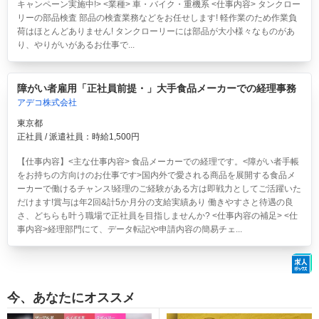
キャンペーン実施中!> <業種> 車・バイク・重機系 <仕事内容> タンクロー
リーの部品検査 部品の検査業務などをお任せします! 軽作業のため作業負
荷はほとんどありません! タンクローリーには部品が大小様々なものがあ
り、やりがいがあるお仕事で...
障がい者雇用「正社員前提・」大手食品メーカーでの経理事務
アデコ株式会社
東京都
正社員 / 派遣社員：時給1,500円
【仕事内容】<主な仕事内容> 食品メーカーでの経理です。<障がい者手帳
をお持ちの方向けのお仕事です>国内外で愛される商品を展開する食品メ
ーカーで働けるチャンス!経理のご経験がある方は即戦力としてご活躍いた
だけます!賞与は年2回&計5か月分の支給実績あり 働きやすさと待遇の良
さ、どちらも叶う職場で正社員を目指しませんか? <仕事内容の補足> <仕
事内容>経理部門にて、データ転記や申請内容の簡易チェ...
今、あなたにオススメ