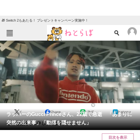
🎁 Switch 2もあたる！ プレゼントキャンペーン実施中！
ねとらぼメニュー
TOP
ニュース
エンタメ
クイズ
グルメ
地域
住まい
教育・育児
動物
リサーチ
2022/08/28 12:00（公開）
X
Share
LINE
hatena
会員記事
ラッパーのGucci Princeさん、22歳で急逝 「あまりに
突然の出来事」「動揺を隠せません」
謹んでお悔やみ申し上げます。
メディア
目次を表示
注目記事を集めた総合ページ