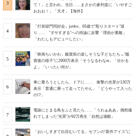
3
て！」と言われ、当日……まさかの参列姿に「いやすご
おおお！」「天才」【海外】
「打首獄門同好会」junko、65歳で“彫りスタート”巡
4
り…… “ダサすぎる”への持論に反響「理由が素敵」
「わたしもデビューしたい」
「映画ちいかわ」鑑賞前の楽しそうな子どもたち→“鑑
5
賞後の様子”に2900万表示「そうなるわなw」「分かる
よ」「いったい何が」
車に乗ろうとしたら、ドアに…… 衝撃の光景が130万
6
表示「普通に乗って走ってたやん」「どうやって入った
の!?」
電線にとまる鳥をふと見たら……「うわぁああ」偶然撮
7
れてしまった“光景”が92万再生「自然は過酷」
「おいしすぎて白目むいてる」セブンの“新作アイス”に