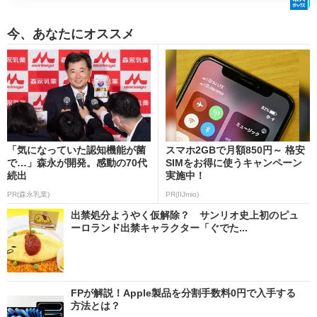
今、あなたにオススメ
「気になっていた認知機能が菌
スマホ2GBで月額850円～ 格安
で…」森永が開発。感動の70代
SIMをお得に使うキャンペーン
続出
実施中！
PR(森永乳業)
PR(IIJmio)
出禁処分ようやく仮解除？ サンリオ史上初のピュ
ーロランド出禁キャラクター「ぐでた...
FPが解説！Apple製品を分割手数料0円で入手する
方法とは？