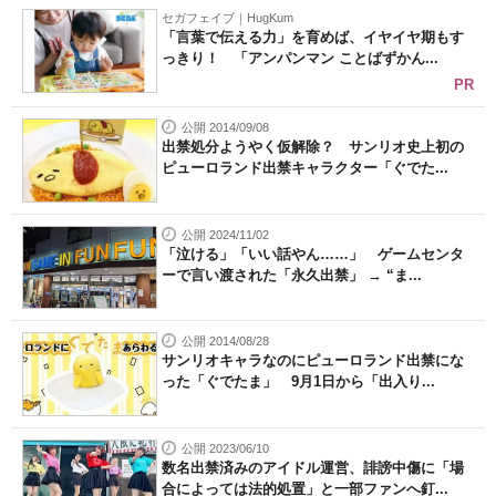
セガフェイブ｜HugKum
「言葉で伝える力」を育めば、イヤイヤ期もす
っきり！ 「アンパンマン ことばずかん...
PR
公開 2014/09/08
出禁処分ようやく仮解除？ サンリオ史上初の
ピューロランド出禁キャラクター「ぐでた...
公開 2024/11/02
「泣ける」「いい話やん……」 ゲームセンタ
ーで言い渡された「永久出禁」 → “ま...
公開 2014/08/28
サンリオキャラなのにピューロランド出禁にな
った「ぐでたま」 9月1日から「出入り...
公開 2023/06/10
数名出禁済みのアイドル運営、誹謗中傷に「場
合によっては法的処置」と一部ファンへ釘...