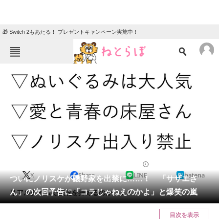
🎁 Switch 2もあたる！ プレゼントキャンペーン実施中！
ねとらぼメニュー
TOP
ニュース
エンタメ
クイズ
グルメ
地域
住まい
教育・育児
動物
リサーチ
2022/08/29 13:30（公開）
X
Share
LINE
hatena
会員記事
ついにノリスケが磯野家を出禁に……！ 「サザエさ
ん」の次回予告に「コラじゃねえのかよ」と爆笑の嵐
リアルタイムで伝説を拝めるのか……！
メディア
目次を表示
注目記事を集めた総合ページ