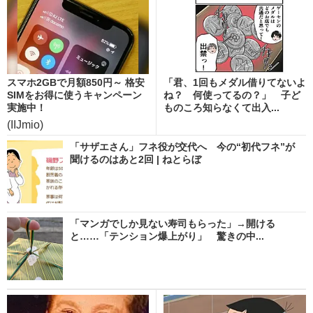
スマホ2GBで月額850円～ 格安
「君、1回もメダル借りてないよ
SIMをお得に使うキャンペーン
ね？ 何使ってるの？」 子ど
実施中！
ものころ知らなくて出入...
(IIJmio)
「サザエさん」フネ役が交代へ 今の“初代フネ”が
聞けるのはあと2回 | ねとらぼ
「マンガでしか見ない寿司もらった」→開ける
と……「テンション爆上がり」 驚きの中...