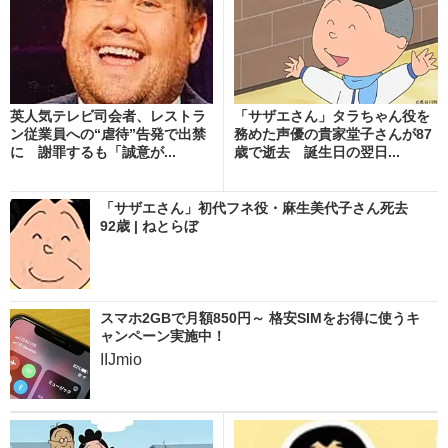
英人気テレビ司会者、レストラ
「サザエさん」タラちゃん役を
ン従業員への“虐待”告発で出禁
務めた声優の貴家堂子さんが87
に 謝罪するも「誠意が...
歳で逝去 誕生日の翌日...
「サザエさん」初代フネ役・麻生美代子さん死去
92歳 | ねとらぼ
スマホ2GBで月額850円～ 格安SIMをお得に使うキ
ャンペーン実施中！
IIJmio