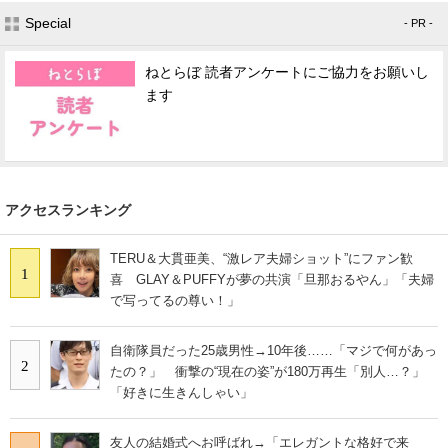
Special
- PR -
ねとらぼ 読者アンケートにご協力をお願いし
ます
アクセスランキング
TERU＆大貫亜美、“激レア夫婦ショット”にファン歓
1
喜 GLAY＆PUFFYが夢の共演「旦那おるやん」「夫婦
で写ってるの尊い！」
自衛隊員だった25歳男性→10年後……「マジで何があっ
2
たの？」 衝撃の“現在の姿”が180万再生「別人…？」
「好きに生きんしゃい」
友人の結婚式へお呼ばれ→「エレガントな格好で来