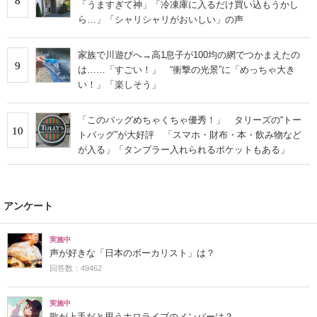
8
「うますぎて神」「冷凍庫に入るだけ買い込もうかし
ら…」「シャリシャリがおいしい」の声
家族で川遊びへ→高1息子が100均の網でつかまえたの
9
は……「すごい！」 “衝撃の光景”に「めっちゃ大き
い！」「楽しそう」
「このバッグめちゃくちゃ優秀！」 タリーズの“トー
10
トバッグ”が大好評 「スマホ・財布・本・飲み物など
が入る」「タンブラー入れられるポケットもある」
アンケート
実施中
声が好きな「日本のボーカリスト」は？
回答数：49462
実施中
歌が上手だと思うホロライブのメンバーは？