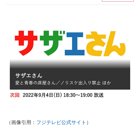
ITの今と未来を見通す
スマホと通信の最新トレンド
進化するPCとデバイスの未来
好きが集まる 比べて選べる
ビジネスと働き方のヒント
AI活用のいまが分かる
企業ITのトレンドを詳説
経営リーダーのコミュニティ
マーケ×ITの今がよく分かる
（画像引用：
フジテレビ公式サイト
）
ITエンジニア向け専門サイト