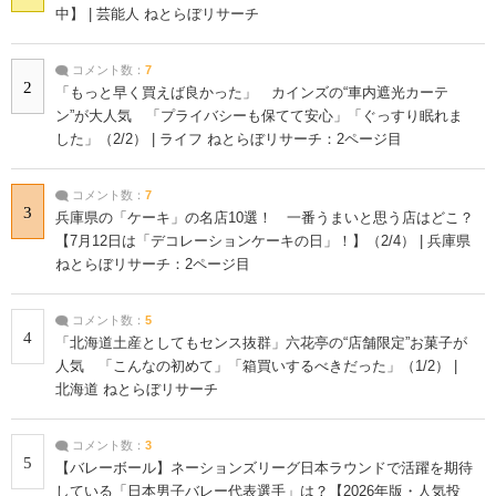
中】 | 芸能人 ねとらぼリサーチ
コメント数：
7
2
「もっと早く買えば良かった」 カインズの“車内遮光カーテ
ン”が大人気 「プライバシーも保てて安心」「ぐっすり眠れま
した」（2/2） | ライフ ねとらぼリサーチ：2ページ目
コメント数：
7
3
兵庫県の「ケーキ」の名店10選！ 一番うまいと思う店はどこ？
【7月12日は「デコレーションケーキの日」！】（2/4） | 兵庫県
ねとらぼリサーチ：2ページ目
コメント数：
5
4
「北海道土産としてもセンス抜群」六花亭の“店舗限定”お菓子が
人気 「こんなの初めて」「箱買いするべきだった」（1/2） |
北海道 ねとらぼリサーチ
コメント数：
3
5
【バレーボール】ネーションズリーグ日本ラウンドで活躍を期待
している「日本男子バレー代表選手」は？【2026年版・人気投