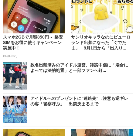
スマホ2GBで月額850円～ 格安
サンリオキャラなのにピューロ
SIMをお得に使うキャンペーン
ランド出禁になった「ぐでた
実施中！
ま」 9月1日から「出入り...
PR(IIJmio)
数名出禁済みのアイドル運営、誹謗中傷に「場合に
よっては法的処置」と一部ファンへ釘...
アイドルへのプレゼントに“連絡先”→注意も逆ギレ
の客「警察呼ぶ」 出禁決まるまで...