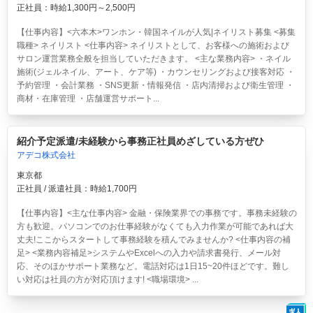
正社員：時給1,300円～2,500円
【仕事内容】<六本木>ワンホン・韓国ネイルが人気|ネイリスト募集 <募集
職種> ネイリスト <仕事内容> ネイリストとして、お客様への施術および
サロン運営業務全般を担当していただきます。 <主な業務内容> ・ネイル
施術(ジェルネイル、アート、ケア等) ・カウンセリングおよび接客対応 ・
予約管理 ・会計業務 ・SNS更新・情報発信 ・店内清掃および衛生管理 ・
商材・在庫管理 ・店舗運営サポート...
紹介予定派遣/未経験から事務正社員めざしている方ぜひ
アデコ株式会社
東京都
正社員 / 派遣社員：時給1,700円
【仕事内容】<主な仕事内容> 金融・保険業界での事務です。事務未経験の
方も歓迎。パソコンでのお仕事経験がなくても入力作業が可能であれば大
丈夫!ここからスタートして事務経験を積んでみませんか? <仕事内容の補
足> <業務内容補足>システムやExcelへの入力や請求書発行、メール対
応、そのほかサポート業務など。電話対応は1日15~20件ほどです。難し
い対応は社員の方が対応頂けます! <職場環境> ...