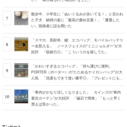
散歩中、小学生に「ぬいぐるみが歩いてる！」と言われ
7
た子犬 納得の姿に「最高の褒め言葉！」「遭遇した
い」投稿者に話を聞いた
「スマホ、長財布、鍵、エコバッグ、モバイルバッテリ
8
ー全部入る」 ノースフェイスの“ミニショルダー”が大
好評 「収納力◎」「こういうのを探してた」
「かわいすぎるエコバッグ」「持ち運びに便利」
9
PORTER（ポーター）の“たためるナイロンバッグ”が大
人気 「洗濯もできて使い勝手◎」「プレゼントにもお
すすめ」
「車内がかなり涼しくなりました」 カインズの“車内
10
遮光カーテン”が大好評 「磁石で簡単」「もっと早く
買えば良かった」
アンケート