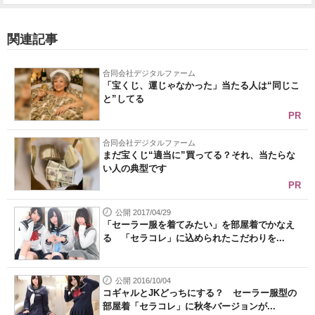
関連記事
合同会社デジタルファーム
「宝くじ、運じゃなかった」当たる人は“同じこ
と”してる
PR
合同会社デジタルファーム
まだ宝くじ“適当に”買ってる？それ、当たらな
い人の典型です
PR
公開 2017/04/29
「セーラー服を着てみたい」を部屋着でかなえ
る 「セラコレ」に込められたこだわりを...
公開 2016/10/04
コギャルとJKどっちにする？ セーラー服型の
部屋着「セラコレ」に秋冬バージョンが...