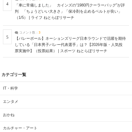
4
「車に常備しました」 カインズの“1980円クーラーバッグ”が評
判 「ちょうどいい大きさ」「保冷剤を止めるベルトが良い」
（1/5） | ライフ ねとらぼリサーチ
コメント数：
3
5
【バレーボール】ネーションズリーグ日本ラウンドで活躍を期待
している「日本男子バレー代表選手」は？【2026年版・人気投
票実施中】（投票結果） | スポーツ ねとらぼリサーチ
カテゴリ一覧
IT・科学
エンタメ
おかね
カルチャー・アート