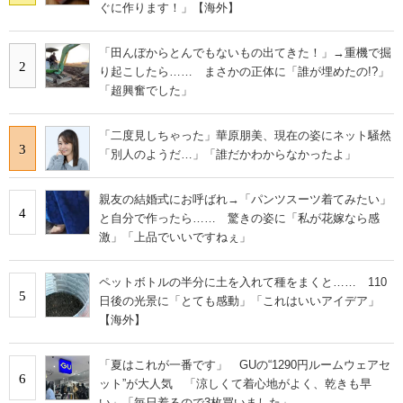
ぐに作ります！」【海外】
「田んぼからとんでもないもの出てきた！」→重機で掘
2
り起こしたら…… まさかの正体に「誰が埋めたの!?」
「超興奮でした」
「二度見しちゃった」華原朋美、現在の姿にネット騒然
3
「別人のようだ…」「誰だかわからなかったよ」
親友の結婚式にお呼ばれ→「パンツスーツ着てみたい」
4
と自分で作ったら…… 驚きの姿に「私が花嫁なら感
激」「上品でいいですねぇ」
ペットボトルの半分に土を入れて種をまくと…… 110
5
日後の光景に「とても感動」「これはいいアイデア」
【海外】
「夏はこれが一番です」 GUの“1290円ルームウェアセ
6
ット”が大人気 「涼しくて着心地がよく、乾きも早
い」「毎日着るので3枚買いました」