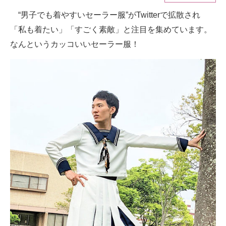
“男子でも着やすいセーラー服”がTwitterで拡散され
ITの今と未来を見通す
「私も着たい」「すごく素敵」と注目を集めています。
スマホと通信の最新トレンド
なんというカッコいいセーラー服！
進化するPCとデバイスの未来
好きが集まる 比べて選べる
ビジネスと働き方のヒント
AI活用のいまが分かる
企業ITのトレンドを詳説
経営リーダーのコミュニティ
マーケ×ITの今がよく分かる
ITエンジニア向け専門サイト