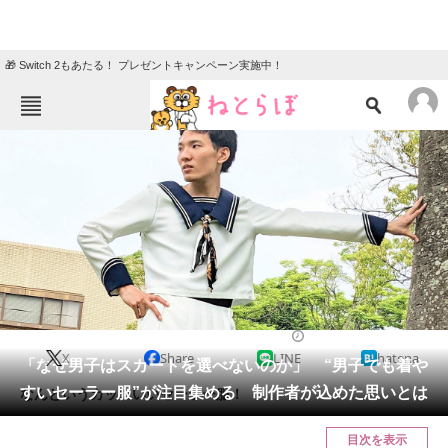
🎁 Switch 2もあたる！ プレゼントキャンペーン実施中！
ねとらぼメニュー
TOP
ニュース
エンタメ
クイズ
グルメ
地域
住まい
教育・育児
動物
リサーチ
2022/09/07 09:55（公開）
X
Share
LINE
hatena
会員記事
「なぜ男子はスカートを選べないのか」 “男子でも着や
すいセーラー服”が注目集める 制作者が込めた思いとは
なんというカッコいいセーラー服！
メディア
目次を表示
注目記事を集めた総合ページ