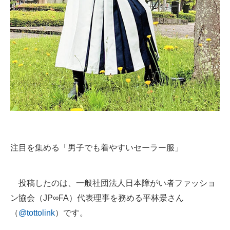
企業向けIT製品の総合サイト
IT製品の技術・比較・事例
製造業のIT導入・活用を支援
モノづくり技術者専門サイト
エレクトロニクス専門サイト
電子設計の基本と応用
エネルギーの専門メディア
注目を集める「男子でも着やすいセーラー服」
建設×テクノロジーの最前線
投稿したのは、一般社団法人日本障がい者ファッショ
ちょっと気になるネットの話題
ン協会（JP∞FA）代表理事を務める平林景さん
（
@tottolink
）です。