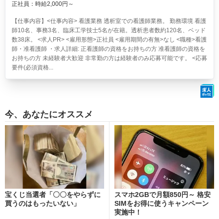
正社員：時給2,000円～
【仕事内容】<仕事内容> 看護業務 透析室での看護師業務。 勤務環境 看護
師10名、事務3名、臨床工学技士5名が在籍。透析患者数約120名、ベッド
数38床。 <求人PR> <雇用形態>正社員 <雇用期間の有無>なし <職種>看護
師・准看護師 ・求人詳細: 正看護師の資格をお持ちの方 准看護師の資格を
お持ちの方 未経験者大歓迎 非常勤の方は経験者のみ応募可能です。 <応募
要件(必須資格...
今、あなたにオススメ
宝くじ当選者「〇〇をやらずに
スマホ2GBで月額850円～ 格安
買うのはもったいない」
SIMをお得に使うキャンペーン
実施中！