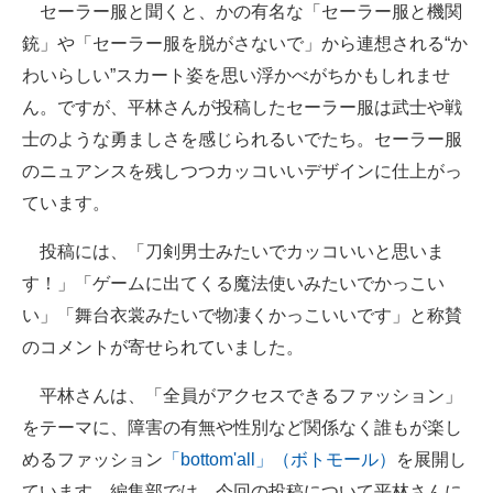
セーラー服と聞くと、かの有名な「セーラー服と機関
銃」や「セーラー服を脱がさないで」から連想される“か
わいらしい”スカート姿を思い浮かべがちかもしれませ
ん。ですが、平林さんが投稿したセーラー服は武士や戦
士のような勇ましさを感じられるいでたち。セーラー服
のニュアンスを残しつつカッコいいデザインに仕上がっ
ています。
投稿には、「刀剣男士みたいでカッコいいと思いま
す！」「ゲームに出てくる魔法使いみたいでかっこい
い」「舞台衣裳みたいで物凄くかっこいいです」と称賛
のコメントが寄せられていました。
平林さんは、「全員がアクセスできるファッション」
をテーマに、障害の有無や性別など関係なく誰もが楽し
めるファッション
「bottom'all」（ボトモール）
を展開し
ています。編集部では、今回の投稿について平林さんに