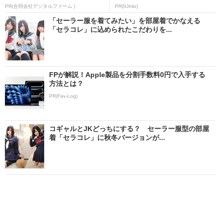
PR(合同会社デジタルファーム )
PR(IIJmio)
「セーラー服を着てみたい」を部屋着でかなえる
「セラコレ」に込められたこだわりを...
FPが解説！Apple製品を分割手数料0円で入手する
方法とは？
PR(Fav-Log)
コギャルとJKどっちにする？ セーラー服型の部屋
着「セラコレ」に秋冬バージョンが...