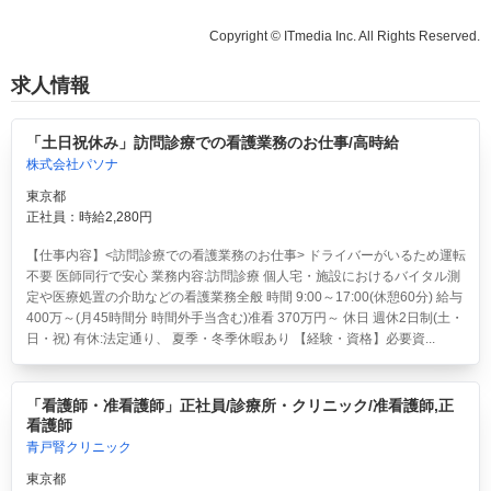
Copyright © ITmedia Inc. All Rights Reserved.
求人情報
「土日祝休み」訪問診療での看護業務のお仕事/高時給
株式会社パソナ
東京都
正社員：時給2,280円
【仕事内容】<訪問診療での看護業務のお仕事> ドライバーがいるため運転
不要 医師同行で安心 業務内容:訪問診療 個人宅・施設におけるバイタル測
定や医療処置の介助などの看護業務全般 時間 9:00～17:00(休憩60分) 給与
400万～(月45時間分 時間外手当含む)准看 370万円～ 休日 週休2日制(土・
日・祝) 有休:法定通り、 夏季・冬季休暇あり 【経験・資格】必要資...
「看護師・准看護師」正社員/診療所・クリニック/准看護師,正
看護師
青戸腎クリニック
東京都