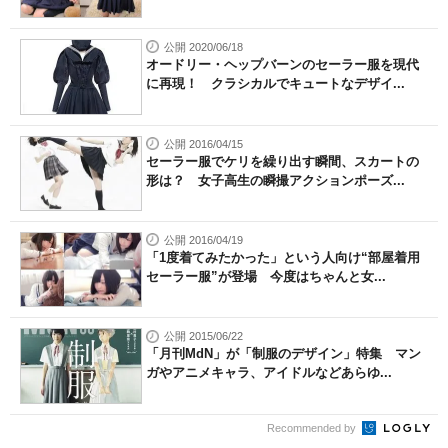
公開 2020/06/18
オードリー・ヘップバーンのセーラー服を現代
に再現！ クラシカルでキュートなデザイ...
公開 2016/04/15
セーラー服でケリを繰り出す瞬間、スカートの
形は？ 女子高生の瞬撮アクションポーズ...
公開 2016/04/19
「1度着てみたかった」という人向け“部屋着用
セーラー服”が登場 今度はちゃんと女...
公開 2015/06/22
「月刊MdN」が「制服のデザイン」特集 マン
ガやアニメキャラ、アイドルなどあらゆ...
Recommended by