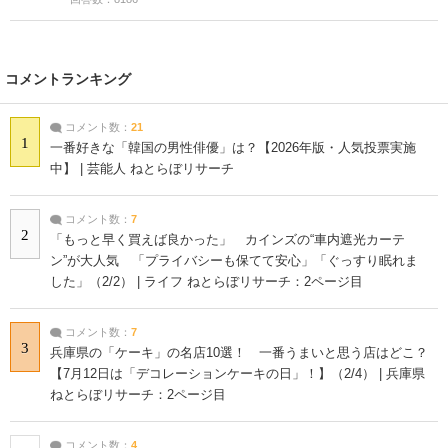
コメントランキング
コメント数：
21
1
一番好きな「韓国の男性俳優」は？【2026年版・人気投票実施
中】 | 芸能人 ねとらぼリサーチ
コメント数：
7
2
「もっと早く買えば良かった」 カインズの“車内遮光カーテ
ン”が大人気 「プライバシーも保てて安心」「ぐっすり眠れま
した」（2/2） | ライフ ねとらぼリサーチ：2ページ目
コメント数：
7
3
兵庫県の「ケーキ」の名店10選！ 一番うまいと思う店はどこ？
【7月12日は「デコレーションケーキの日」！】（2/4） | 兵庫県
ねとらぼリサーチ：2ページ目
コメント数：
4