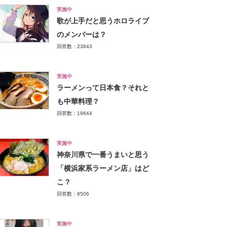
実施中
歌が上手だと思うホロライブ
のメンバーは？
回答数：23843
実施中
ラーメンって日本食？それと
も中華料理？
回答数：19644
実施中
神奈川県で一番うまいと思う
「横浜家系ラーメン店」はど
こ？
回答数：8506
実施中