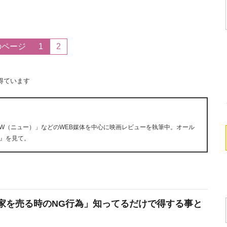
のページ
1
2
得ています
「NiEW（ニュー）」などのWEB媒体を中心に映画レビューを執筆中。オール
』を見て。
家を売る時のNG行為」知ってるだけで得する事と