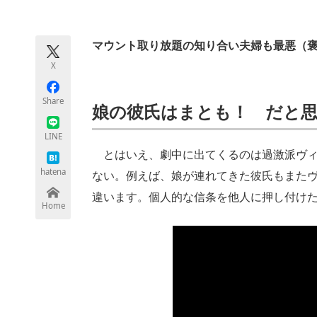
モノづくり技術者専門サイト
エレクトロ
マウント取り放題の知り合い夫婦も最悪（
X
ちょっと気になるネットの話題
Share
娘の彼氏はまとも！ だと
LINE
とはいえ、劇中に出てくるのは過激派ヴィ
hatena
ない。例えば、娘が連れてきた彼氏もまた
違います。個人的な信条を他人に押し付け
Home