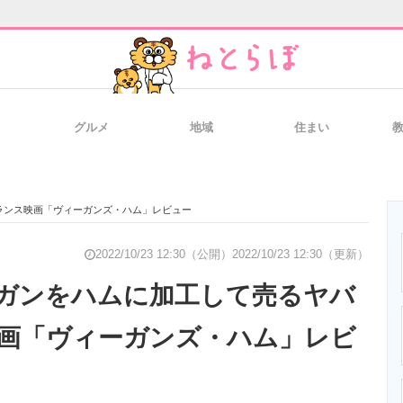
グルメ
地域
住まい
と未来を見通す
スマホと通信の最新トレンド
進化するPCとデ
ランス映画「ヴィーガンズ・ハム」レビュー
のいまが分かる
企業ITのトレンドを詳説
経営リーダーの
2022/10/23 12:30（公開）
2022/10/23 12:30（更新）
ガンをハムに加工して売るヤバ
画「ヴィーガンズ・ハム」レビ
T製品の総合サイト
IT製品の技術・比較・事例
製造業のIT導入