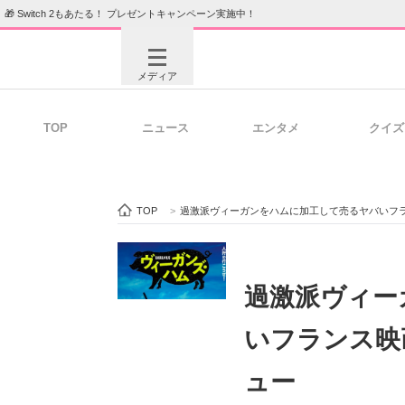
🎁 Switch 2もあたる！ プレゼントキャンペーン実施中！
メディア
TOP
ニュース
エンタメ
クイズ
注目記事を集めた総合ページ
ITの今
TOP
>
過激派ヴィーガンをハムに加工して売るヤバいフ
ビジネスと働き方のヒント
AI活用
過激派ヴィー
いフランス映
ITエンジニア向け専門サイト
企業向けI
ュー