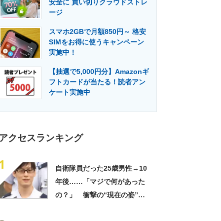
安全に 買い切りクラウドストレ
門メディア
建設×テクノロジーの最前線
ージ
スマホ2GBで月額850円～ 格安
SIMをお得に使うキャンペーン
実施中！
【抽選で5,000円分】Amazonギ
フトカードが当たる！読者アン
ケート実施中
アクセスランキング
1
自衛隊員だった25歳男性→10
年後……「マジで何があった
の？」 衝撃の“現在の姿”が
180万再生「別人…？」「好