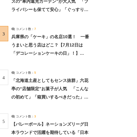
ズの“車内遮光カーテン”が大人気 「プ
ライバシーも保てて安心」「ぐっすり眠
れました」（2/2） | ライフ ねとらぼリ
サーチ：2ページ目
コメント数：
7
3
兵庫県の「ケーキ」の名店10選！ 一番
うまいと思う店はどこ？【7月12日は
「デコレーションケーキの日」！】
（2/4） | 兵庫県 ねとらぼリサーチ：2ペ
ージ目
コメント数：
5
4
「北海道土産としてもセンス抜群」六花
亭の“店舗限定”お菓子が人気 「こんな
の初めて」「箱買いするべきだった」
（1/2） | 北海道 ねとらぼリサーチ
コメント数：
3
5
【バレーボール】ネーションズリーグ日
本ラウンドで活躍を期待している「日本