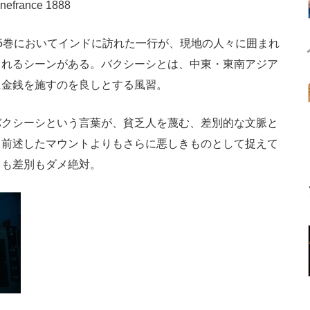
inefrance 1888
5巻においてインドに訪れた一行が、現地の人々に囲まれ
られるシーンがある。バクシーシとは、中東・東南アジア
に金銭を施すのを良しとする風習。
クシーシという言葉が、貧乏人を蔑む、差別的な文脈と
、前述したマウントよりもさらに悪しきものとして捉えて
トも差別もダメ絶対。