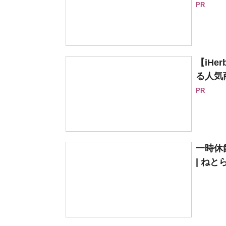
PR
【iH
る人気
PR
一時休
| ねと