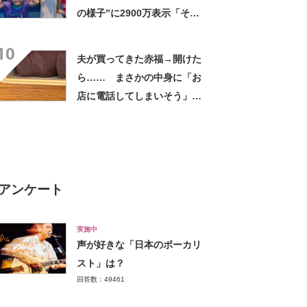
の様子”に2900万表示「そう
なるわなw」「分かるよ」
10
「いったい何が」
夫が買ってきた赤福→開けた
ら…… まさかの中身に「お
店に電話してしまいそう」
「さすがに初めて見ました
笑」と107万表示
アンケート
実施中
声が好きな「日本のボーカリ
スト」は？
回答数：49461