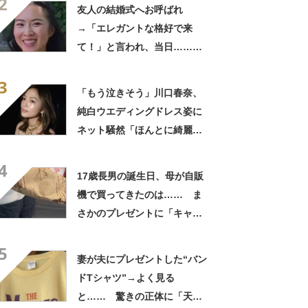
2
きに生きんしゃい」
友人の結婚式へお呼ばれ
→「エレガントな格好で来
て！」と言われ、当日……ま
さかの参列姿に「いやすごお
3
おお！」「天才」【海外】
「もう泣きそう」川口春奈、
純白ウエディングドレス姿に
ネット騒然「ほんとに綺麗」
「この笑顔が切なすぎる」
4
17歳長男の誕生日、母が自販
機で買ってきたのは…… ま
さかのプレゼントに「キャー
ーー！！」「2年後に絶対に真
5
似したい」
妻が夫にプレゼントした“バン
ドTシャツ”→よく見る
と…… 驚きの正体に「天