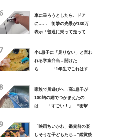
才!!!!」「お金払うから作って
6
ほしいレベル」
車に乗ろうとしたら、ドア
に…… 衝撃の光景が130万
表示「普通に乗って走ってた
やん」「どうやって入った
7
の!?」
小1息子に「足りない」と言わ
れる学童弁当→開けた
ら…… 「1年生でこれはすご
い」まさかの中身に「大ご馳
8
走」「うちの高校生男子より
家族で川遊びへ→高1息子が
多い」
100均の網でつかまえたの
は……「すごい！」 “衝撃の
光景”に「めっちゃ大きい！」
9
「楽しそう」
「映画ちいかわ」鑑賞前の楽
しそうな子どもたち→“鑑賞後