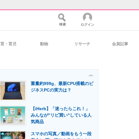
検索
ログイン
教育・育児
動物
リサーチ
会員記事
バイスの未来
好きが集まる 比べて選べる
- PR -
重量約999g、最新CPU搭載のビ
コミュニティ
マーケ×ITの今がよく分かる
ジネスPCの実力は？
【iHerb】「迷ったらこれ！」
・活用を支援
みんなが"リピ買い"している人
気商品
スマホの写真／動画をもう一段