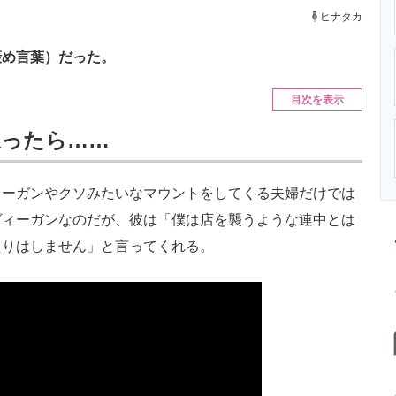
ニクス専門サイト
電子設計の基本と応用
エネルギーの専
ヒナタカ
褒め言葉）だった。
目次を表示
思ったら……
ーガンやクソみたいなマウントをしてくる夫婦だけでは
ヴィーガンなのだが、彼は「僕は店を襲うような連中とは
たりはしません」と言ってくれる。