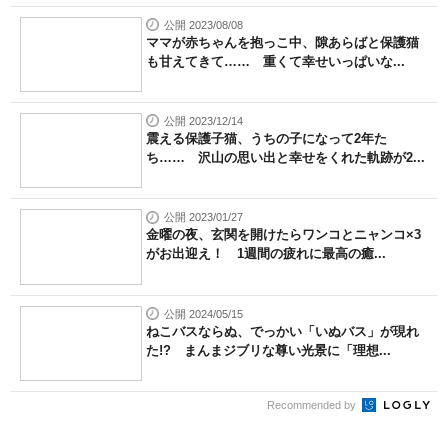
公開 2023/08/08
ママが赤ちゃんを抱っこ中、隙あらばと保護猫
も甘えてきて…… 重くて幸せいっぱいな...
公開 2023/12/14
震える保護子猫、うちの子になって2年た
ち…… 沢山の思い出と幸せをくれた軌跡が2...
公開 2023/01/27
金曜の夜、玄関を開けたらワンコとニャンコ×3
がお出迎え！ 1週間の疲れに最高の癒...
公開 2024/05/15
ねこバスならぬ、でっかい「いぬバス」が現れ
た!? まんまジブリな尊い光景に「理想...
Recommended by