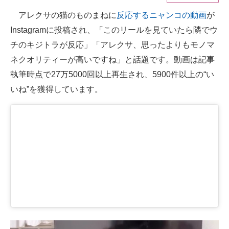
アレクサの猫のものまねに
反応するニャンコの動画
が
ITの今と未来を見通す
Instagramに投稿され、「このリールを見ていたら隣でウ
スマホと通信の最新トレンド
チのキジトラが反応」「アレクサ、思ったよりもモノマ
ネクオリティーが高いですね」と話題です。動画は記事
進化するPCとデバイスの未来
執筆時点で27万5000回以上再生され、5900件以上の“い
好きが集まる 比べて選べる
いね”を獲得しています。
ビジネスと働き方のヒント
AI活用のいまが分かる
企業ITのトレンドを詳説
経営リーダーのコミュニティ
マーケ×ITの今がよく分かる
ITエンジニア向け専門サイト