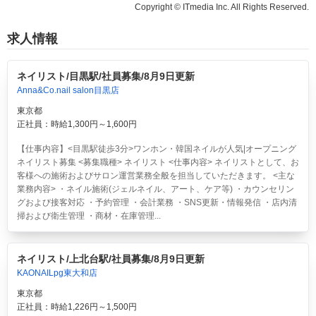
Copyright © ITmedia Inc. All Rights Reserved.
求人情報
ネイリスト/目黒駅/社員募集/8月9日更新
Anna&Co.nail salon目黒店
東京都
正社員：時給1,300円～1,600円
【仕事内容】<目黒駅徒歩3分>ワンホン・韓国ネイルが人気|オープニング
ネイリスト募集 <募集職種> ネイリスト <仕事内容> ネイリストとして、お
客様への施術およびサロン運営業務全般を担当していただきます。 <主な
業務内容> ・ネイル施術(ジェルネイル、アート、ケア等) ・カウンセリン
グおよび接客対応 ・予約管理 ・会計業務 ・SNS更新・情報発信 ・店内清
掃および衛生管理 ・商材・在庫管理...
ネイリスト/上北台駅/社員募集/8月9日更新
KAONAILpg東大和店
東京都
正社員：時給1,226円～1,500円