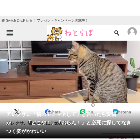
🎁 Switch 2もあたる！ プレゼントキャンペーン実施中！
ねとらぼメニュー
TOP
ニュース
エンタメ
クイズ
グルメ
地域
住まい
教育・育児
動物
リサーチ
2022/11/06 09:00（公開）
X
Share
LINE
hatena
会員記事
アレクサに「猫のモノマネして」と言ったら愛猫
が…… 「どこや！」「おらん！」と必死に探してなき
アレクサ、猫ちゃんにごめんして。
メディア
つく姿がかわいい
目次を表示
注目記事を集めた総合ページ