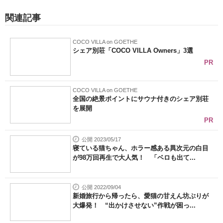
関連記事
COCO VILLA on GOETHE
シェア別荘「COCO VILLA Owners」3選
PR
COCO VILLA on GOETHE
全国の絶景ポイントにサウナ付きのシェア別荘
を展開
PR
公開 2023/05/17
寝ている猫ちゃん、ホラー感ある異次元の白目
が98万回再生で大人気！ 「ベロも出て...
公開 2022/09/04
新婚旅行から帰ったら、愛猫の甘えん坊ぶりが
大爆発！ “出かけさせない”作戦が困っ...