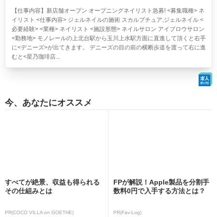
【仕事内容】新店舗オープン オープニングネイリスト急募! <募集職種> ネ
イリスト <仕事内容> ジェルネイルの施術 スカルプチュア,ジェルネイル <
必要経験> <業種> ネイリスト <施設形態> ネイルサロン アイブロウサロン
<勤務地> モノレールの上北台駅から玉川上水駅方面に直進して頂くと右手
に<デニーズ>が出てきます。 デニーズの目の前の横断歩道を渡って右に進
むと<星乃珈琲店...
今、あなたにオススメ
すべてが絶景、収益も得られる
FPが解説！Apple製品を分割手
その仕組みとは
数料0円で入手する方法とは？
PR(COCO VILLA on GOETHE)
PR(Fav-Log)