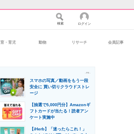
検索
ログイン
教育・育児
動物
リサーチ
会員記事
バイスの未来
好きが集まる 比べて選べる
- PR -
スマホの写真／動画をもう一段
コミュニティ
マーケ×ITの今がよく分かる
安全に 買い切りクラウドストレ
ージ
【抽選で5,000円分】Amazonギ
・活用を支援
フトカードが当たる！読者アン
ケート実施中
【iHerb】「迷ったらこれ！」