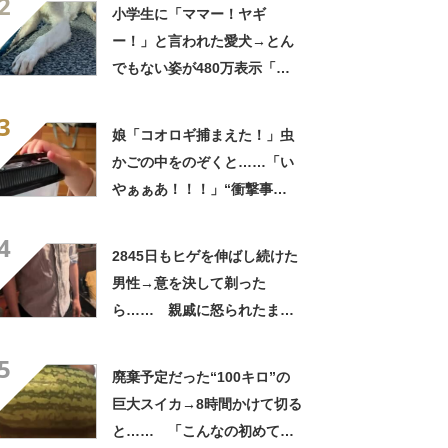
2
ゃまっしまーーす！」
小学生に「ママー！ヤギ
ー！」と言われた愛犬→とん
でもない姿が480万表示「ど
う見ても犬ですけど？って顔
3
してる」「ストレス消え去っ
娘「コオロギ捕まえた！」虫
た」
かごの中をのぞくと……「い
やぁぁあ！！！」“衝撃事
実”が160万再生「知らぬが
4
仏」
2845日もヒゲを伸ばし続けた
男性→意を決して剃った
ら…… 親戚に怒られたまさ
かの理由に「えぇwwwそんな
5
ぁ」「どんまいです」
廃棄予定だった“100キロ”の
巨大スイカ→8時間かけて切る
と…… 「こんなの初めて見