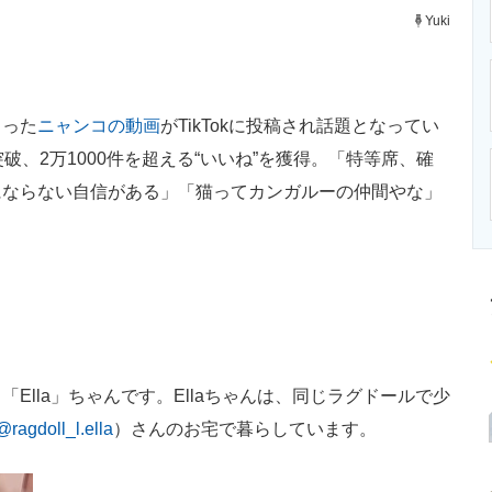
ニクス専門サイト
電子設計の基本と応用
エネルギーの専
Yuki
。
まった
ニャンコの動画
がTikTokに投稿され話題となってい
破、2万1000件を超える“いいね”を獲得。「特等席、確
にならない自信がある」「猫ってカンガルーの仲間やな」
lla」ちゃんです。Ellaちゃんは、同じラグドールで少
@ragdoll_l.ella
）さんのお宅で暮らしています。