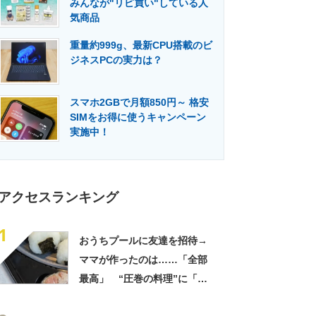
みんなが"リピ買い"している人
門メディア
建設×テクノロジーの最前線
気商品
重量約999g、最新CPU搭載のビ
ジネスPCの実力は？
スマホ2GBで月額850円～ 格安
SIMをお得に使うキャンペーン
実施中！
アクセスランキング
1
おうちプールに友達を招待→
ママが作ったのは……「全部
最高」 “圧巻の料理”に「う
っひょ～！」「勝手におっじ