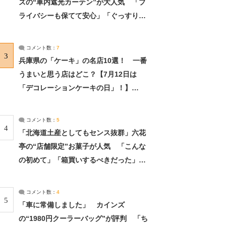
ズの“車内遮光カーテン”が大人気 「プ
ライバシーも保てて安心」「ぐっすり眠
れました」（2/2） | ライフ ねとらぼリ
サーチ：2ページ目
コメント数：
7
3
兵庫県の「ケーキ」の名店10選！ 一番
うまいと思う店はどこ？【7月12日は
「デコレーションケーキの日」！】
（2/4） | 兵庫県 ねとらぼリサーチ：2ペ
ージ目
コメント数：
5
4
「北海道土産としてもセンス抜群」六花
亭の“店舗限定”お菓子が人気 「こんな
の初めて」「箱買いするべきだった」
（1/2） | 北海道 ねとらぼリサーチ
コメント数：
4
5
「車に常備しました」 カインズ
の“1980円クーラーバッグ”が評判 「ち