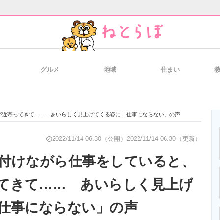
グルメ
地域
住まい
と未来を見通す
スマホと通信の最新トレンド
進化するPCとデ
が近寄ってきて…… あいらしく見上げてくる姿に「仕事にならない」の声
のいまが分かる
企業ITのトレンドを詳説
経営リーダーの
2022/11/14 06:30（公開）
2022/11/14 06:30（更新）
付けながら仕事をしていると、
てきて…… あいらしく見上げ
T製品の総合サイト
IT製品の技術・比較・事例
製造業のIT導入
仕事にならない」の声