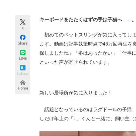
モノづくり技術者専門サイト
エレクトロ
キーボードをたたくはずの手は子猫へ……
X
ちょっと気になるネットの話題
初めてのペットスリングが気に入ってし
Share
ます。動画は記事執筆時点で46万回再生を突
保しましたね」「冬はあったかい」「仕事
LINE
といった声が寄せられています。
hatena
Home
新しい居場所が気に入りました！
話題となっているのはラグドールの子猫、「E
しだけ年上の「L」くんと一緒に、飼い主（