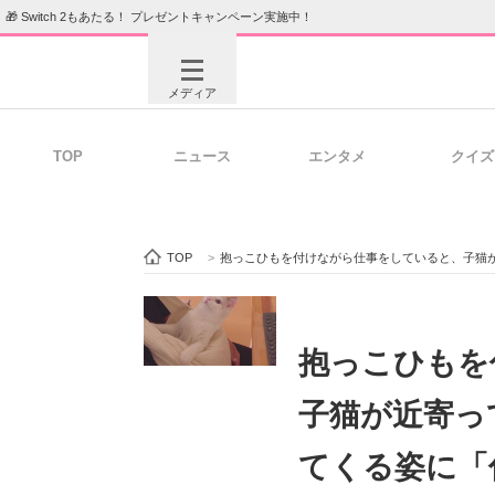
🎁 Switch 2もあたる！ プレゼントキャンペーン実施中！
メディア
TOP
ニュース
エンタメ
クイズ
注目記事を集めた総合ページ
ITの今
TOP
>
抱っこひもを付けながら仕事をしていると、子猫
ビジネスと働き方のヒント
AI活用
抱っこひもを
子猫が近寄っ
ITエンジニア向け専門サイト
企業向けI
てくる姿に「