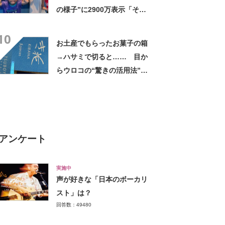
の様子”に2900万表示「そう
なるわなw」「分かるよ」
10
「いったい何が」
お土産でもらったお菓子の箱
→ハサミで切ると…… 目か
らウロコの“驚きの活用法”に
「知らなかった…」「発想力
が羨ましい」
アンケート
実施中
声が好きな「日本のボーカリ
スト」は？
回答数：49480