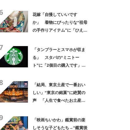
た」まさかの中身が450万再
6
生「すごすぎやろw」
花嫁「自慢していいです
か」 着物にぴったりな“祖母
の手作りアイテム”に「ひえ
ー！」「センスが素晴らし
7
い」「モデルさんかと」
「タンブラーとスマホが収ま
る」 スタバの“ミニトー
ト”に「2個目の購入です」
「夏らしく涼しげ、そして軽
8
い」「店舗で見つけて即購入
「結局、東京土産で一番おい
しちゃいました」の声
しい」“東京の銘菓”に絶賛の
声 「人生で食べたお土産の
中でダントツで好き」「東京
9
に行くと必ず買う」「めっち
「映画ちいかわ」鑑賞前の楽
ゃリピしてます」
しそうな子どもたち→“鑑賞後