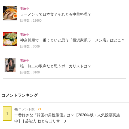
実施中
ラーメンって日本食？それとも中華料理？
回答数：19660
実施中
神奈川県で一番うまいと思う「横浜家系ラーメン店」はどこ？
回答数：8509
実施中
唯一無二の歌声だと思うボーカリストは？
回答数：8108
コメントランキング
コメント数：
21
1
一番好きな「韓国の男性俳優」は？【2026年版・人気投票実施
中】 | 芸能人 ねとらぼリサーチ