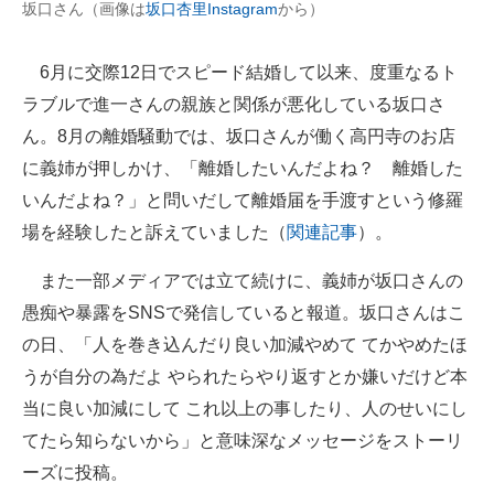
坂口さん（画像は
坂口杏里Instagram
から）
企業向けIT製品の総合サイト
6月に交際12日でスピード結婚して以来、度重なるト
IT製品の技術・比較・事例
ラブルで進一さんの親族と関係が悪化している坂口さ
製造業のIT導入・活用を支援
ん。8月の離婚騒動では、坂口さんが働く高円寺のお店
に義姉が押しかけ、「離婚したいんだよね？ 離婚した
モノづくり技術者専門サイト
いんだよね？」と問いだして離婚届を手渡すという修羅
エレクトロニクス専門サイト
場を経験したと訴えていました（
関連記事
）。
電子設計の基本と応用
また一部メディアでは立て続けに、義姉が坂口さんの
エネルギーの専門メディア
愚痴や暴露をSNSで発信していると報道。坂口さんはこ
の日、「人を巻き込んだり良い加減やめて てかやめたほ
建設×テクノロジーの最前線
うが自分の為だよ やられたらやり返すとか嫌いだけど本
ちょっと気になるネットの話題
当に良い加減にして これ以上の事したり、人のせいにし
てたら知らないから」と意味深なメッセージをストーリ
ーズに投稿。