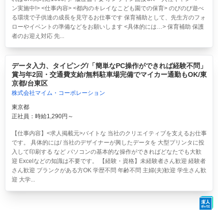
ン実施中!> <仕事内容> <都内のキレイなこども園での保育> のびのび遊べ
る環境で子供達の成長を見守るお仕事です 保育補助として、先生方のフォ
ローやイベントの準備などをお願いします <具体的には…> 保育補助 保護
者のお迎え対応 先...
データ入力、タイピング/「簡単なPC操作ができれば経験不問」
賞与年2回・交通費支給/無料駐車場完備でマイカー通勤もOK/東
京都/台東区
株式会社マイム・コーポレーション
東京都
正社員：時給1,290円～
【仕事内容】<求人掲載元>バイトな 当社のクリエイティブを支えるお仕事
です。 具体的には/ 当社のデザイナーが興したデータを 大型プリンタに投
入して印刷する など パソコンの基本的な操作ができればどなたでも大歓
迎 Excelなどの知識は不要です。 【経験・資格】未経験者さん歓迎 経験者
さん歓迎 ブランクがある方OK 学歴不問 年齢不問 主婦(夫)歓迎 学生さん歓
迎 大学...