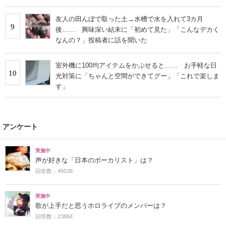
友人の田んぼで取った土→水槽で水を入れて3カ月
9
後…… 興味深い結末に「初めて見た」「こんなデカく
なんの？」投稿者に話を聞いた
室外機に100均アイテムをかぶせると…… お手軽な日
10
光対策に「ちゃんと空間ができてグー」「これで楽しま
す」
アンケート
実施中
声が好きな「日本のボーカリスト」は？
回答数：49538
実施中
歌が上手だと思うホロライブのメンバーは？
回答数：23884