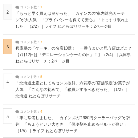
コメント数：
7
2
「もっと早く買えば良かった」 カインズの“車内遮光カーテ
ン”が大人気 「プライバシーも保てて安心」「ぐっすり眠れま
した」（2/2） | ライフ ねとらぼリサーチ：2ページ目
コメント数：
7
3
兵庫県の「ケーキ」の名店10選！ 一番うまいと思う店はどこ？
【7月12日は「デコレーションケーキの日」！】（2/4） | 兵庫県
ねとらぼリサーチ：2ページ目
コメント数：
5
4
「北海道土産としてもセンス抜群」六花亭の“店舗限定”お菓子が
人気 「こんなの初めて」「箱買いするべきだった」（1/2） |
北海道 ねとらぼリサーチ
コメント数：
4
5
「車に常備しました」 カインズの“1980円クーラーバッグ”が評
判 「ちょうどいい大きさ」「保冷剤を止めるベルトが良い」
（1/5） | ライフ ねとらぼリサーチ