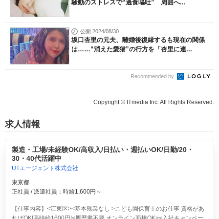
騒動のストレスで“過食嘔吐” 周囲へ...
公開 2024/08/30
坂口杏里の元夫、離婚後復縁するも現在の関係
は……“消えた愛猫”の行方を「杏里に連...
Recommended by
Copyright © ITmedia Inc. All Rights Reserved.
求人情報
製造・工場/未経験OK/高収入/日払い・週払いOK/日勤/20・
30・40代活躍中
UTエージェント株式会社
東京都
正社員 / 派遣社員：時給1,600円～
【仕事内容】<江東区><基本残業なし >こども園保育士のお仕事 資格があ
ればOK!高時給1600円!<履歴書不要 オンライン面接OK><入社キャンペー