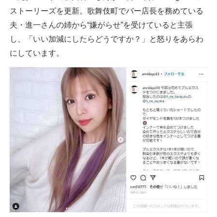
ストーリーズを更新。歌舞伎町でバー店長を務めている
ITの今と未来を見通す
夫・進一さんの姉から“嫌がらせ”を受けていると主張
し、「いい加減にしたらどうですか？」と怒りをあらわ
スマホと通信の最新トレンド
にしています。
進化するPCとデバイスの未来
好きが集まる 比べて選べる
ビジネスと働き方のヒント
AI活用のいまが分かる
企業ITのトレンドを詳説
経営リーダーのコミュニティ
マーケ×ITの今がよく分かる
ITエンジニア向け専門サイト