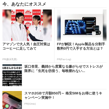
今、あなたにオススメ
アマゾンで大人気！血圧対策は
FPが解説！Apple製品を分割手
コーヒーに足してみて
数料0円で入手する方法とは？
PR(森永乳業)
PR(Fav-Log)
坂口杏里、義姉から度重なる嫌がらせでストレスが
限界に「生死を彷徨う、毎晩寝れない...
スマホ2GBで月額850円～ 格安SIMをお得に使うキ
ャンペーン実施中！
PR(IIJmio)