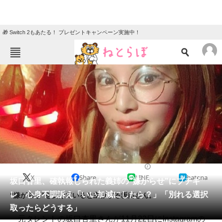
🎁 Switch 2もあたる！ プレゼントキャンペーン実施中！
ねとらぼメニュー
TOP
ニュース
エンタメ
クイズ
グルメ
地域
住まい
教育・育児
動物
リサーチ
2022/11/23 12:30（公開）
X
Share
LINE
hatena
会員記事
坂口杏里、確執報じられた義姉の“嫌がらせ”にブチギ
レ 心身不調訴え「いい加減にしたら？」「別れる選択
“嫌がらせ”を受けていると主張する坂口さん。
メディア
取ったらどうする」
元タレントの坂口杏里さんが11月22日にInstagramの
注目記事を集めた総合ページ