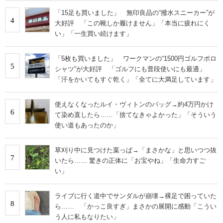
「15足も買いました」 無印良品の“撥水スニーカー”が
4
大好評 「この靴しか履けません」「本当に疲れにく
い」「一生買い続けます」
「5枚も買いました」 ワークマンの“1500円ゴルフポロ
5
シャツ”が大好評 「ゴルフにも普段使いにも最適」
「汗をかいてもすぐ乾く」「全てに大満足しています」
使えなくなったルイ・ヴィトンのバッグ→約4万円かけ
6
て染め直したら……「捨てなきゃよかった」「そういう
使い道もあったのか」
草刈り中に見つけた葉っぱ→「まさかな」と思いつつ抜
7
いたら…… 驚きの正体に「お宝やね」「生命力すご
い」
ライブに行く道中でサンダルが崩壊→裸足で困っていた
8
ら…… 「かっこ良すぎ」まさかの展開に感動「こうい
う人に私もなりたい」