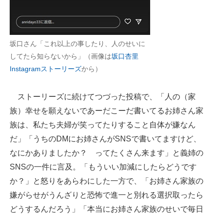
坂口さん「これ以上の事したり、人のせいに
してたら知らないから」（画像は
坂口杏里
Instagramストーリーズ
から）
ストーリーズに続けてつづった投稿で、「人の（家
族）幸せを願えないであーだこーだ書いてるお姉さん家
族は、私たち夫婦が笑ってたりすること自体が嫌なん
だ」「うちのDMにお姉さんがSNSで書いてますけど、
なにかありましたか？ ってたくさん来ます」と義姉の
SNSの一件に言及。「もういい加減にしたらどうです
か？」と怒りをあらわにした一方で、「お姉さん家族の
嫌がらせがうんざりと恐怖で進一と別れる選択取ったら
どうするんだろう」「本当にお姉さん家族のせいで毎日