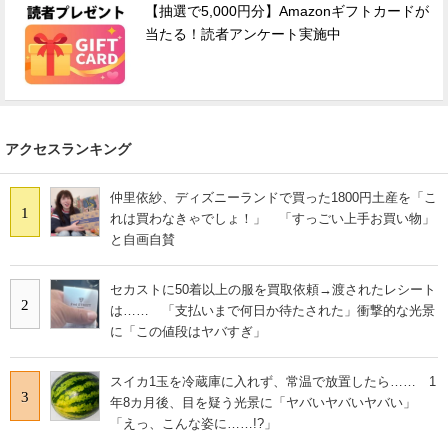
【抽選で5,000円分】Amazonギフトカードが
当たる！読者アンケート実施中
アクセスランキング
仲里依紗、ディズニーランドで買った1800円土産を「こ
1
れは買わなきゃでしょ！」 「すっごい上手お買い物」
と自画自賛
セカストに50着以上の服を買取依頼→渡されたレシート
2
は…… 「支払いまで何日か待たされた」衝撃的な光景
に「この値段はヤバすぎ」
スイカ1玉を冷蔵庫に入れず、常温で放置したら…… 1
3
年8カ月後、目を疑う光景に「ヤバいヤバいヤバい」
「えっ、こんな姿に……!?」