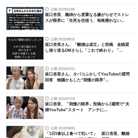
公開 2023/01/05
坂口杏里、義姉から度重なる嫌がらせでストレ
スが限界に「生死を彷徨う、毎晩寝れない...
公開 2022/08/15
坂口杏里さん、「離婚は成立」と投稿 金銭貸
し借り巡るDMさらし「これで終わり」「...
公開 2022/07/21
坂口杏里さん、タバコふかしてYouTubeの質問
回答 物議かもした“我慢の限界”...
公開 2022/07/19
坂口杏里、「我慢の限界」投稿から1週間で“夫
婦YouTube”スタート アンチに...
公開 2022/09/05
「1日5食以上食べて吐いて」 坂口杏里、離婚