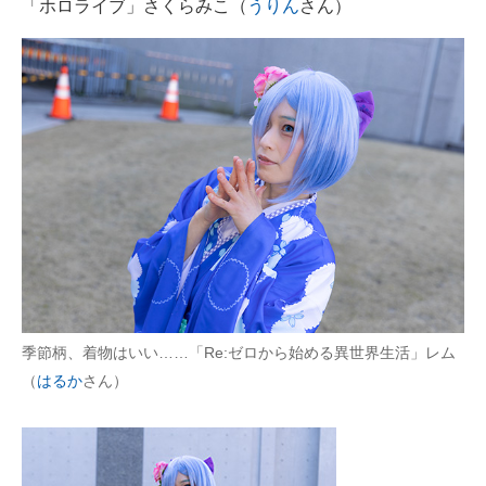
「ホロライブ」さくらみこ（
うりん
さん）
季節柄、着物はいい……「Re:ゼロから始める異世界生活」レム
（
はるか
さん）