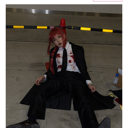
ITの今と未来を見通す
スマホと通信の最新トレンド
進化するPCとデバイスの未来
好きが集まる 比べて選べる
ビジネスと働き方のヒント
AI活用のいまが分かる
企業ITのトレンドを詳説
経営リーダーのコミュニティ
マーケ×ITの今がよく分かる
ITエンジニア向け専門サイト