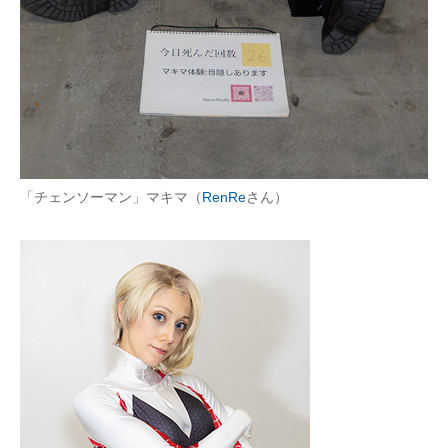
企業向けIT製品の総合サイト
IT製品の技術・比較・事例
製造業のIT導入・活用を支援
モノづくり技術者専門サイト
エレクトロニクス専門サイト
「チェンソーマン」マキマ（
RenRe
さん）
電子設計の基本と応用
エネルギーの専門メディア
建設×テクノロジーの最前線
ちょっと気になるネットの話題