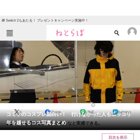
🎁 Switch 2もあたる！ プレゼントキャンペーン実施中！
ねとらぼメニュー
TOP
ニュース
エンタメ
クイズ
グルメ
地域
住まい
教育・育児
動物
リサーチ
2022/12/30 23:00（公開）
X
Share
LINE
hatena
会員記事
コミケのコスプレ面白い！ 行けなかった人もニッコリ
年を越せるコス写真まとめ
面白コスを見るとコミケに来たなと実感できる。
メディア
目次を表示
注目記事を集めた総合ページ