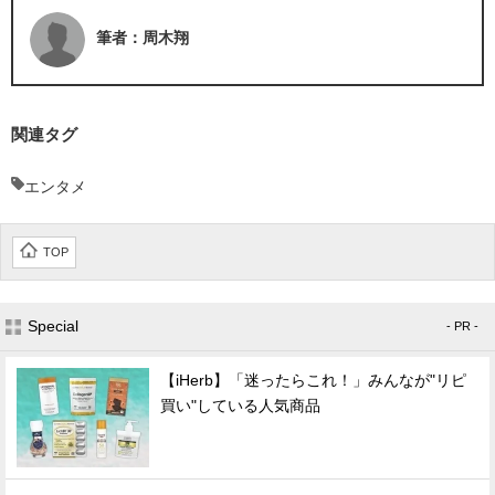
筆者：周木翔
関連タグ
エンタメ
TOP
Special
- PR -
【iHerb】「迷ったらこれ！」みんなが"リピ
買い"している人気商品