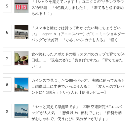
「Tシャツを超えています！」ユニクロの“サテンブラウ
5
ス”が話題 「4色購入しました！」「着てると必ず褒め
られる！！」
「スマホと鍵だけは持って出かけたい時にちょうどい
6
い」 agnes b.（アニエスべー）の“ミニミニショルダー
バッグ”が大好評 「小さいハンカチも入る」「軽くて
旅行でも活躍します
食べ終わったアボカドの種→スタバのカップで育てて64
7
日後…… “現在の姿”に「良さげですね」「育ててみた
い！」
カインズで見つけた“148円バッグ”、実際に使ってみると
8
→想像以上に丈夫でたっぷり入る！ 「友人へのプレゼ
ントに4つ購入」という人も【使用レビュー】
「やっと買えて感無量です」 羽田空港限定の“エコバ
9
ッグ”が大人気 「想像以上に便利でした」「伊勢丹柄
がおしゃれで、使うたびに気分が上がります」