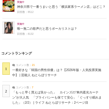
実施中
神奈川県で一番うまいと思う「横浜家系ラーメン店」はどこ？
回答数：8512
実施中
唯一無二の歌声だと思うボーカリストは？
回答数：8132
コメントランキング
コメント数：
21
1
一番好きな「韓国の男性俳優」は？【2026年版・人気投票実施
中】 | 芸能人 ねとらぼリサーチ
コメント数：
7
2
「もっと早く買えば良かった」 カインズの“車内遮光カーテ
ン”が大人気 「プライバシーも保てて安心」「ぐっすり眠れま
した」（2/2） | ライフ ねとらぼリサーチ：2ページ目