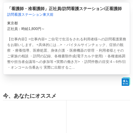
「看護師・准看護師」正社員/訪問看護ステーション/正看護師
訪問看護ステーション東大前
東京都
正社員：時給1,800円～
【仕事内容】<仕事内容> ご自宅で生活をされる利用者様への訪問看護業務
をお願いします。 <具体的には…> ・バイタルサインチェック、症状の観
察 ・療養指導、医療処置、身体介護 ・医療機器の管理 ・利用者様とその
ご家族の相談 ・訪問の記録、各種書類作成(電子カルテ使用) ・各種連絡調
整や担当者会議等への参加等 <実際の働き方> ・訪問件数の目安:4～6件/日
・オンコール当番あり 実際に出動するこ...
今、あなたにオススメ