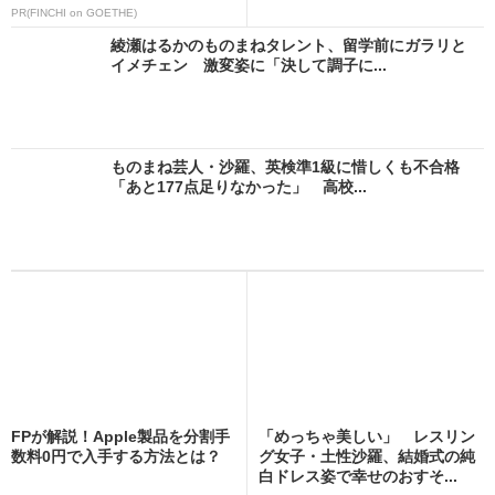
PR(FINCHI on GOETHE)
綾瀬はるかのものまねタレント、留学前にガラリと
イメチェン 激変姿に「決して調子に...
ものまね芸人・沙羅、英検準1級に惜しくも不合格
「あと177点足りなかった」 高校...
FPが解説！Apple製品を分割手
「めっちゃ美しい」 レスリン
数料0円で入手する方法とは？
グ女子・土性沙羅、結婚式の純
白ドレス姿で幸せのおすそ...