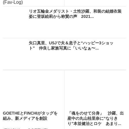
(Fav-Log)
リオ五輪金メダリスト・土性沙羅、和装の結婚衣装
姿に登坂絵莉から称賛の声 2021...
矢口真里、USJで夫＆息子と“ハッピー3ショッ
ト” 仲良し家族写真に「いいなぁ〜...
GOETHEとFINCHIがタッグを
「魂をのせて分身」 沙羅、出
組み、新メディアを創設
産中の丸山桂里奈に“なりき
り”本並健治とロケ あまり...