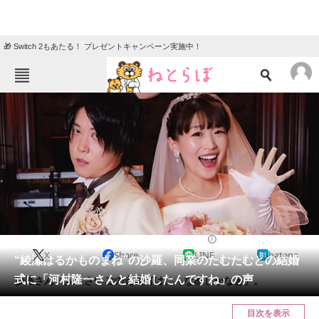
🎁 Switch 2もあたる！ プレゼントキャンペーン実施中！
ねとらぼメニュー
TOP
ニュース
エンタメ
クイズ
グルメ
地域
住まい
教育・育児
動物
リサーチ
2023/01/13 17:23（公開）
X
Share
LINE
hatena
会員記事
“綾瀬はるかものまね”の沙羅、同業のたむたむとの結婚
式に「河村隆一さんと結婚したんですね」の声
沙羅さん「人生さいごの走馬灯はこんな感じかなぁ」。
メディア
目次を表示
注目記事を集めた総合ページ