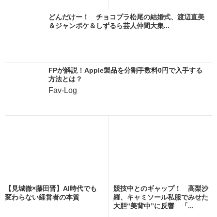
どんだけー！ チョコプラ松尾の結婚式、渡辺直美
＆ジャンポケ＆しずるら芸人仲間大集...
FPが解説！Apple製品を分割手数料0円で入手する
方法とは？
Fav-Log
【見城徹×藤田晋】AI時代でも
競技中とのギャップ！ 高梨沙
変わらない経営者の本質
羅、キャミソール私服でみせた
大胆“美背中”に反響 「...