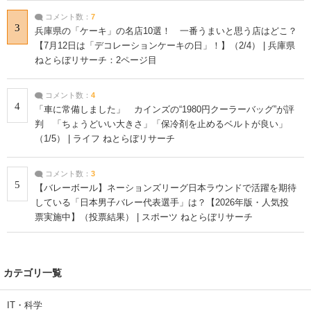
コメント数：
7
3
兵庫県の「ケーキ」の名店10選！ 一番うまいと思う店はどこ？
【7月12日は「デコレーションケーキの日」！】（2/4） | 兵庫県
ねとらぼリサーチ：2ページ目
コメント数：
4
4
「車に常備しました」 カインズの“1980円クーラーバッグ”が評
判 「ちょうどいい大きさ」「保冷剤を止めるベルトが良い」
（1/5） | ライフ ねとらぼリサーチ
コメント数：
3
5
【バレーボール】ネーションズリーグ日本ラウンドで活躍を期待
している「日本男子バレー代表選手」は？【2026年版・人気投
票実施中】（投票結果） | スポーツ ねとらぼリサーチ
カテゴリ一覧
IT・科学