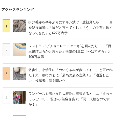
アクセスランキング
掛け毛布を半年ぶりにオキシ漬け→翌朝見たら…… 目
1
を疑う光景に「嘘だと言ってくれ」「うちの毛布も怖く
なってきた」と627万表示
レストランで“チョコレートケーキ”を頼んだら……「目
2
玉飛び出るかと思った」衝撃の1皿に「やばすぎる」と
109万表示
散歩中、小学生に「ぬいぐるみが歩いてる！」と言われ
3
た子犬 納得の姿に「最高の褒め言葉！」「遭遇した
い」投稿者に話を聞いた
ワンピースを着た女性→着物に着替えると……「すっっ
4
っっご!!!!!」 驚きの“着痩せ姿”に「同一人物なのです
か？」