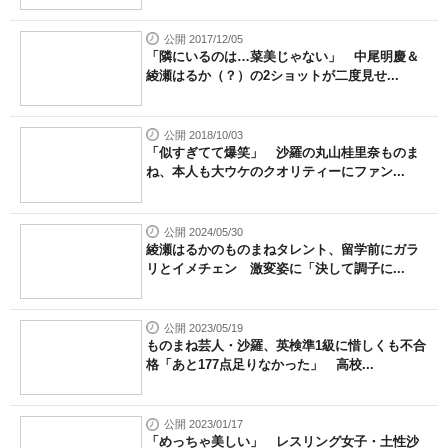
公開 2017/12/05
「隣にいるのは…菜美じゃない」 中尾明慶＆
綾瀬はるか（？）の2ショットが二度見せ...
公開 2018/10/03
「似すぎてて爆笑」 沙羅の丸山桂里奈ものま
ね、本人も大ウケのクオリティーにファン...
公開 2024/05/30
綾瀬はるかのものまねタレント、留学前にガラ
リとイメチェン 激変姿に「決して調子に...
公開 2023/05/19
ものまね芸人・沙羅、英検準1級に惜しくも不合
格「あと177点足りなかった」 高校...
公開 2023/01/17
「めっちゃ美しい」 レスリング女子・土性沙