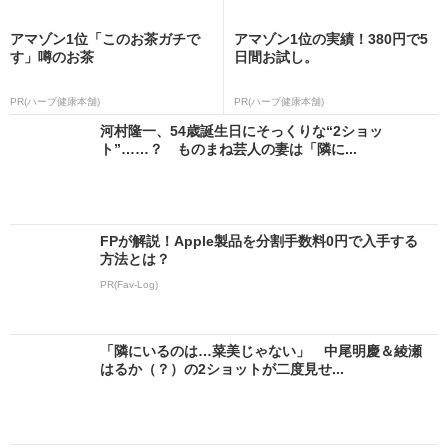
アマゾン1位「このお茶ガチで
アマゾン1位の実績！380円で5
す」噂のお茶
日間お試し。
PR(ハーブ健康本舗)
PR(ハーブ健康本舗)
河村隆一、54歳誕生日にそっくりな“2ショッ
ト”……？ ものまね芸人の妻は「隣に...
FPが解説！Apple製品を分割手数料0円で入手する
方法とは？
PR(Fav-Log)
「隣にいるのは…菜美じゃない」 中尾明慶＆綾瀬
はるか（？）の2ショットが二度見せ...