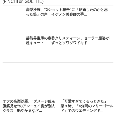
(FINCHI on GOETHE)
高梨沙羅、“2ショット報告”に「結婚したのかと思
った笑」の声 イケメン美容師の手...
芸能界復帰の春香クリスティーン、セーラー服姿が
超キュート 「ずっとソワソワドキド...
オフの高梨沙羅、“ダメージ服＆
「可愛すぎでうるっときた」
腹筋見せ”のアンニュイ姿が別人
菜々緒、「4分間のマリーゴール
クラス 艶やかまなざ...
ド」でのウエディングド...