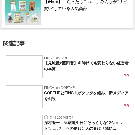
【iHerb】「迷ったらこれ！」みんなが"リピ
買い"している人気商品
関連記事
FINCHI on GOETHE
【見城徹×藤田晋】AI時代でも変わらない経営者
の本質
PR
FINCHI on GOETHE
GOETHEとFINCHIがタッグを組み、新メディア
を創設
PR
公開 2024/05/24
河村隆一、54歳誕生日にそっくりな“2ショッ
ト”……？ ものまね芸人の妻は「隣に...