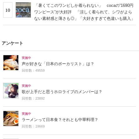
「暑くてこのワンピしか着られない」 cocaの“1690円
10
ワンピース”が大好評 「涼しく着られて、シワがよら
ない素材感と薄さも◎」「大好きすぎて色違いも購入」
アンケート
実施中
声が好きな「日本のボーカリスト」は？
回答数：49559
実施中
歌が上手だと思うホロライブのメンバーは？
回答数：23892
実施中
ラーメンって日本食？それとも中華料理？
回答数：19669