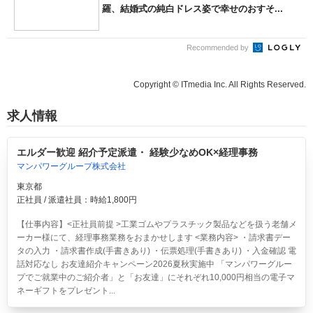
羅、結婚式の純白ドレス姿で幸せのおすそ...
Recommended by
Copyright © ITmedia Inc. All Rights Reserved.
求人情報
エルダー歓迎 紹介予定派遣・ 経験少なめOK×経理事務
マンパワーグループ株式会社
東京都
正社員 / 派遣社員：時給1,800円
【仕事内容】<正社員前提 >工業ゴムやプラスチック製品などを扱う老舗メ
ーカー様にて、経理事務業務をおまかせします <業務内容> ・請求書デー
タの入力 ・請求書作成(手書きあり) ・伝票処理(手書きあり) ・入金確認 電
話対応なし お友達紹介キャンペーン2026夏秋実施中 「マンパワーグルー
プでご就業中のご紹介者」と「お友達」にそれぞれ10,000円相当の電子マ
ネーギフトをプレゼント...