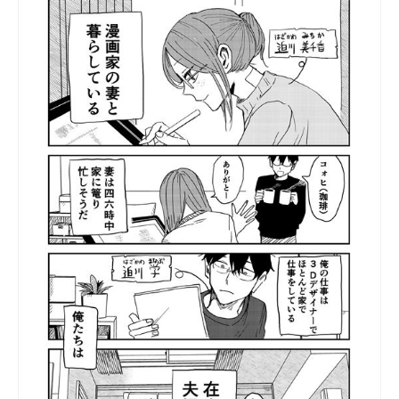
ITの今と未来を見通す
スマホと通信の最新トレンド
進化するPCとデバイスの未来
好きが集まる 比べて選べる
ビジネスと働き方のヒント
AI活用のいまが分かる
企業ITのトレンドを詳説
経営リーダーのコミュニティ
マーケ×ITの今がよく分かる
ITエンジニア向け専門サイト