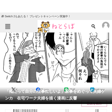
🎁 Switch 2もあたる！ プレゼントキャンペーン実施中！
ねとらぼメニュー
TOP
ニュース
エンタメ
クイズ
グルメ
地域
住まい
教育・育児
動物
リサーチ
2023/01/15 20:00（公開）
X
Share
LINE
hatena
会員記事
「俺だって自分の仕事忙しいよ」家事をめぐって夫婦ゲ
ンカ 在宅ワーク夫婦を描く漫画に反響
メディア
目次を表示
注目記事を集めた総合ページ