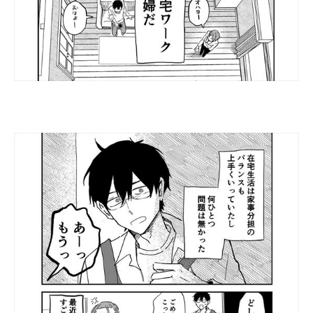
企業向けIT製品の総合サイト
IT製品の技術・比較・事例
製造業のIT導入・活用を支援
モノづくり技術者専門サイト
エレクトロニクス専門サイト
電子設計の基本と応用
エネルギーの専門メディア
建設×テクノロジーの最前線
ちょっと気になるネットの話題