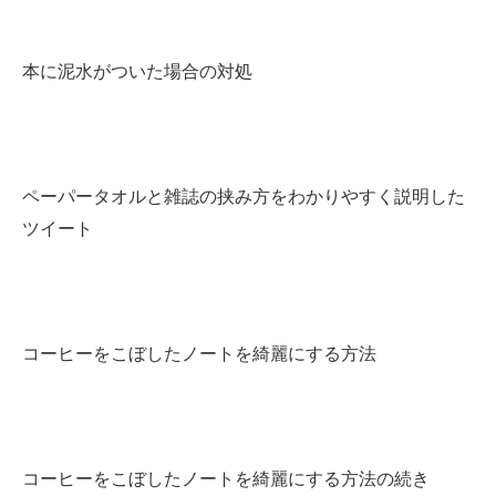
企業向けIT製品の総合サイト
本に泥水がついた場合の対処
IT製品の技術・比較・事例
製造業のIT導入・活用を支援
モノづくり技術者専門サイト
ペーパータオルと雑誌の挟み方をわかりやすく説明した
エレクトロニクス専門サイト
ツイート
電子設計の基本と応用
エネルギーの専門メディア
コーヒーをこぼしたノートを綺麗にする方法
建設×テクノロジーの最前線
ちょっと気になるネットの話題
コーヒーをこぼしたノートを綺麗にする方法の続き