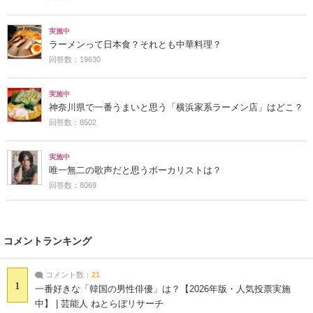
実施中
ラーメンって日本食？それとも中華料理？
回答数：19630
実施中
神奈川県で一番うまいと思う「横浜家系ラーメン店」はどこ？
回答数：8502
実施中
唯一無二の歌声だと思うボーカリストは？
回答数：8069
コメントランキング
コメント数：
21
1
一番好きな「韓国の男性俳優」は？【2026年版・人気投票実施
中】 | 芸能人 ねとらぼリサーチ