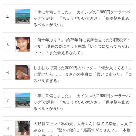
「車に常備しました」 カインズの“1980円クーラーバ
4
ッグ”が評判 「ちょうどいい大きさ」「保冷剤を止め
るベルトが良い」
「何十年ぶり？」 約25年前に表舞台去った“消費税アイ
5
ドル” 現在の姿にネット衝撃「いくつになってもかわ
いい」「また会えるなんて」
しまむらで買った3000円のバッグ→「何か入ってる！」
6
と開けたら…… まさかの中身に「買いに走った」「コ
スパ良すぎる」
「車に常備しました」 カインズの“1980円クーラーバ
7
ッグ”が評判 「ちょうどいい大きさ」「保冷剤を止め
るベルトが良い」
大野智ファン「私の夫、大野くんに似てて幸せ」→見て
8
みると…… ‟驚きの姿”に「最高すぎません？」「本物