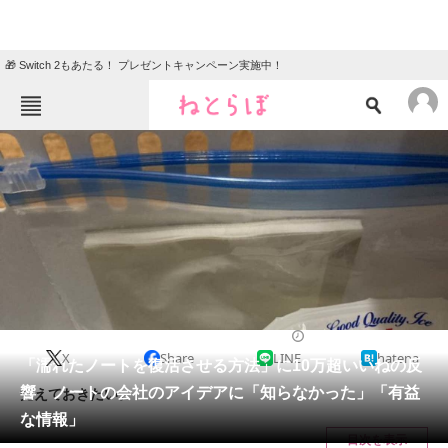
🎁 Switch 2もあたる！ プレゼントキャンペーン実施中！
ねとらぼメニュー
TOP
ニュース
エンタメ
クイズ
グルメ
地域
住まい
教育・育児
動物
リサーチ
2023/04/09 18:45（公開）
X
Share
LINE
hatena
会員記事
「濡れたノートを復活させる方法」に10万超いいねの反
響 ノートの会社のアイデアに「知らなかった」「有益
覚えておきたい。
メディア
な情報」
目次を表示
注目記事を集めた総合ページ