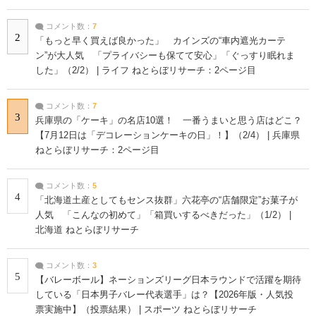
コメント数：
7
2
「もっと早く買えば良かった」 カインズの“車内遮光カーテ
ン”が大人気 「プライバシーも保てて安心」「ぐっすり眠れま
した」（2/2） | ライフ ねとらぼリサーチ：2ページ目
コメント数：
7
3
兵庫県の「ケーキ」の名店10選！ 一番うまいと思う店はどこ？
【7月12日は「デコレーションケーキの日」！】（2/4） | 兵庫県
ねとらぼリサーチ：2ページ目
コメント数：
5
4
「北海道土産としてもセンス抜群」六花亭の“店舗限定”お菓子が
人気 「こんなの初めて」「箱買いするべきだった」（1/2） |
北海道 ねとらぼリサーチ
コメント数：
3
5
【バレーボール】ネーションズリーグ日本ラウンドで活躍を期待
している「日本男子バレー代表選手」は？【2026年版・人気投
票実施中】（投票結果） | スポーツ ねとらぼリサーチ