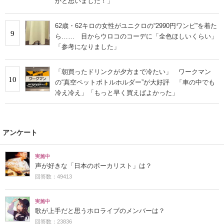
かと思いました！」
62歳・62キロの女性がユニクロの“2990円ワンピ”を着た
9
ら…… 目からウロコのコーデに「全色ほしいくらい」
「参考になりました」
「朝買ったドリンクが夕方まで冷たい」 ワークマン
10
の“真空ペットボトルホルダー”が大好評 「車の中でも
冷え冷え」「もっと早く買えばよかった」
アンケート
実施中
声が好きな「日本のボーカリスト」は？
回答数：49413
実施中
歌が上手だと思うホロライブのメンバーは？
回答数：23836