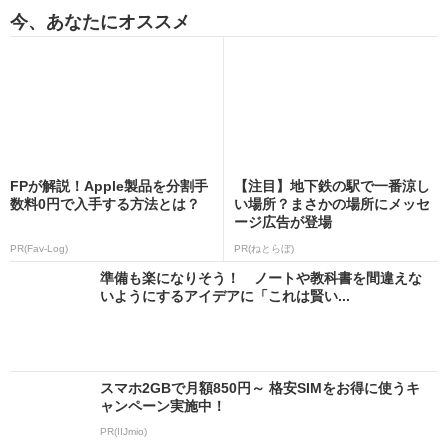
今、あなたにオススメ
FPが解説！Apple製品を分割手
【注目】地下鉄の駅で一番涼し
数料0円で入手する方法とは？
い場所？まさかの場所にメッセ
ージ広告が登場
PR(Fav-Log)
PR(ねとらぼ)
準備も楽になりそう！ ノートや教科書を間違えな
いようにするアイデアに「これは賢い...
スマホ2GBで月額850円～ 格安SIMをお得に使うキ
ャンペーン実施中！
PR(IIJmio)