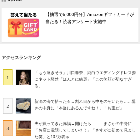
【抽選で5,000円分】Amazonギフトカードが
当たる！読者アンケート実施中
アクセスランキング
「もう泣きそう」川口春奈、純白ウエディングドレス姿
1
にネット騒然「ほんとに綺麗」「この笑顔が切なすぎ
る」
新潟の海で拾った石→割れ目から中をのぞいたら……驚
2
きの中身に「本当にあるんですね！」「お宝だ」
夫が買ってきた赤福→開けたら…… まさかの中身に
3
「お店に電話してしまいそう」「さすがに初めて見まし
た笑」と107万表示