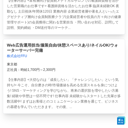
【仕事内容】<富裕層向け会員制メディカルサロンでの看護師資格を活か
した営業職のお仕事です> 看護師資格を活かしたお仕事 臨床未経験OK 夜
勤なし 土日祝休/年間休120日 業務内容 企業経営者層や著名人といったエ
グゼクティブ層向け会員制医療クラブ(企業経営者や役員の方々向けの健康
管理サポート)の会員獲得に関わる営業担当 ・問い合わせ対応、訪問して
説明、契約締結 ・DM送付等のマーケテ...
Web広告運用担当/服装自由/休憩スペースあり/ネイルOK/ウォ
ーターサーバー完備
株式会社FFU
東京都
正社員：時給1,700円～2,300円
【仕事内容】<大切なのは「成長したい」「チャレンジしたい」という気
持ち!> 今こそ、自分磨きの時!市場価値を高める生涯スキルを身につけよ
う! SNS・マーケティングを学びながら、将来の選択肢を増やしたい方募
集! 経験や学歴は一切不問です! 仕事内容 未経験からスタートした先輩が多
数活躍中! まずはお客様とのコミュニケーション業務を通じて、ビジネス
の基礎を学んでいただきます。 その後、...