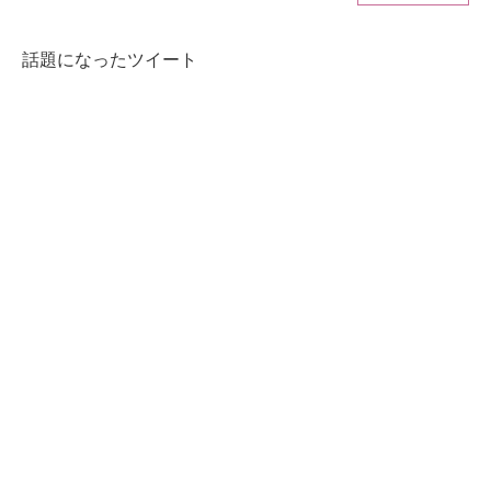
ITの今と未来を見通す
話題になったツイート
スマホと通信の最新トレンド
進化するPCとデバイスの未来
好きが集まる 比べて選べる
ビジネスと働き方のヒント
AI活用のいまが分かる
企業ITのトレンドを詳説
経営リーダーのコミュニティ
マーケ×ITの今がよく分かる
ITエンジニア向け専門サイト