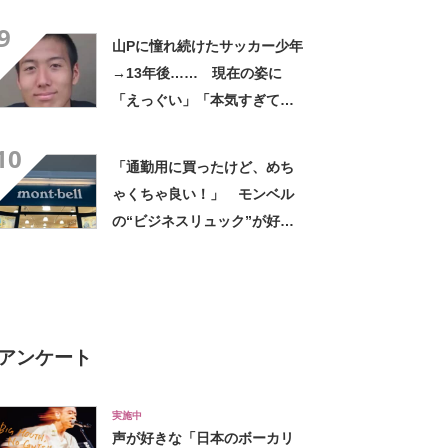
デに「全色ほしいくらい」
9
「参考になりました」
山Pに憧れ続けたサッカー少年
→13年後…… 現在の姿に
「えっぐい」「本気すぎて尊
敬する」と49万再生
10
「通勤用に買ったけど、めち
ゃくちゃ良い！」 モンベル
の“ビジネスリュック”が好
評 「615グラムで軽い」
「たくさん入る」「満員電車
に乗りやすくなった」
アンケート
実施中
声が好きな「日本のボーカリ