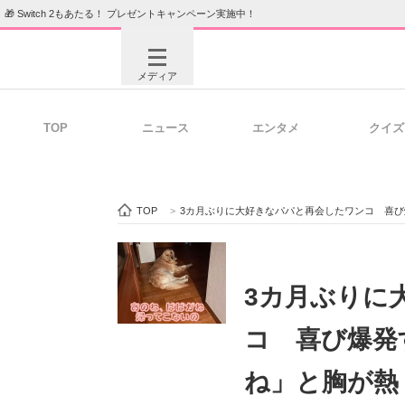
🎁 Switch 2もあたる！ プレゼントキャンペーン実施中！
メディア
TOP
ニュース
エンタメ
クイズ
注目記事を集めた総合ページ
ITの今
TOP
>
3カ月ぶりに大好きなパパと再会したワンコ 喜
ビジネスと働き方のヒント
AI活用
3カ月ぶりに
コ 喜び爆発
ITエンジニア向け専門サイト
企業向けI
ね」と胸が熱