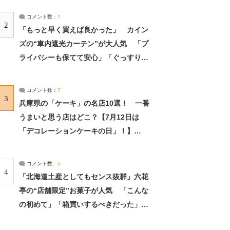
コメント数：
7
2
「もっと早く買えば良かった」 カイン
ズの“車内遮光カーテン”が大人気 「プ
ライバシーも保てて安心」「ぐっすり眠
れました」（2/2） | ライフ ねとらぼリ
サーチ：2ページ目
コメント数：
7
3
兵庫県の「ケーキ」の名店10選！ 一番
うまいと思う店はどこ？【7月12日は
「デコレーションケーキの日」！】
（2/4） | 兵庫県 ねとらぼリサーチ：2ペ
ージ目
コメント数：
5
4
「北海道土産としてもセンス抜群」六花
亭の“店舗限定”お菓子が人気 「こんな
の初めて」「箱買いするべきだった」
（1/2） | 北海道 ねとらぼリサーチ