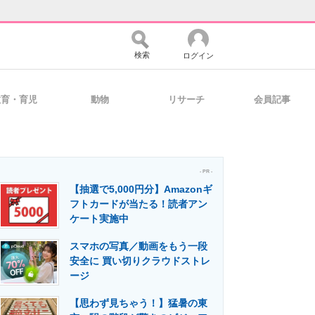
検索
ログイン
教育・育児
動物
リサーチ
会員記事
バイスの未来
好きが集まる 比べて選べる
- PR -
【抽選で5,000円分】Amazonギ
コミュニティ
マーケ×ITの今がよく分かる
フトカードが当たる！読者アン
ケート実施中
スマホの写真／動画をもう一段
・活用を支援
安全に 買い切りクラウドストレ
ージ
【思わず見ちゃう！】猛暑の東