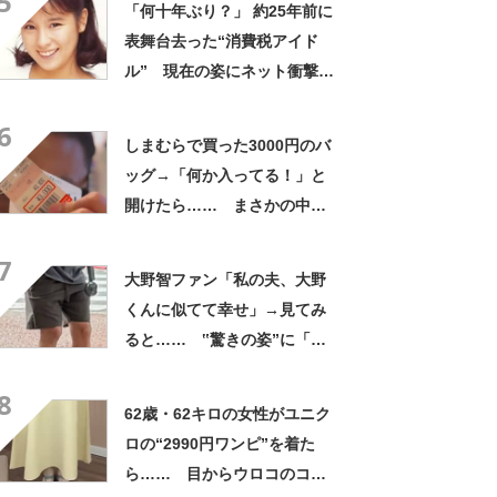
5
「何十年ぶり？」 約25年前に
表舞台去った“消費税アイド
ル” 現在の姿にネット衝撃
「いくつになってもかわい
6
い」「また会えるなんて」
しまむらで買った3000円のバ
ッグ→「何か入ってる！」と
開けたら…… まさかの中身
に「買いに走った」「コスパ
7
良すぎる」
大野智ファン「私の夫、大野
くんに似てて幸せ」→見てみ
ると…… ‟驚きの姿”に「最
高すぎません？」「本物かと
8
思いました！」
62歳・62キロの女性がユニク
ロの“2990円ワンピ”を着た
ら…… 目からウロコのコー