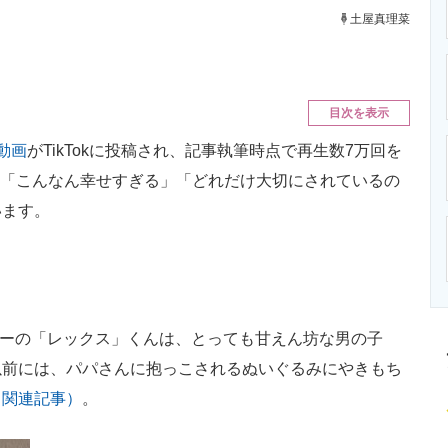
ニクス専門サイト
電子設計の基本と応用
エネルギーの専
土屋真理菜
目次を表示
動画
がTikTokに投稿され、記事執筆時点で再生数7万回を
稿は「こんなん幸せすぎる」「どれだけ大切にされているの
います。
バーの「レックス」くんは、とっても甘えん坊な男の子
以前には、パパさんに抱っこされるぬいぐるみにやきもち
（関連記事）
。