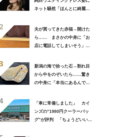
純白ウエディングドレス姿に
ネット騒然「ほんとに綺麗」
「この笑顔が切なすぎる」
2
夫が買ってきた赤福→開けた
ら…… まさかの中身に「お
店に電話してしまいそう」
「さすがに初めて見ました
3
笑」と107万表示
新潟の海で拾った石→割れ目
から中をのぞいたら……驚き
の中身に「本当にあるんです
ね！」「お宝だ」
4
「車に常備しました」 カイ
ンズの“1980円クーラーバッ
グ”が評判 「ちょうどいい大
きさ」「保冷剤を止めるベル
トが良い」