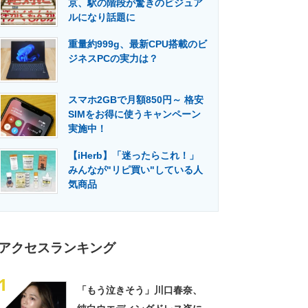
京、駅の階段が驚きのビジュア
門メディア
建設×テクノロジーの最前線
ルになり話題に
重量約999g、最新CPU搭載のビ
ジネスPCの実力は？
スマホ2GBで月額850円～ 格安
SIMをお得に使うキャンペーン
実施中！
【iHerb】「迷ったらこれ！」
みんなが"リピ買い"している人
気商品
アクセスランキング
1
「もう泣きそう」川口春奈、