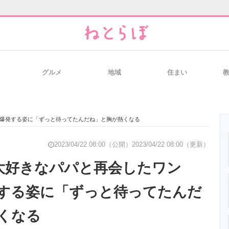
グルメ
地域
住まい
と未来を見通す
スマホと通信の最新トレンド
進化するPCとデ
び爆発する姿に「ずっと待ってたんだね」と胸が熱くなる
のいまが分かる
企業ITのトレンドを詳説
経営リーダーの
2023/04/22 08:00（公開）
2023/04/22 08:00（更新）
大好きなパパと再会したワン
する姿に「ずっと待ってたんだ
T製品の総合サイト
IT製品の技術・比較・事例
製造業のIT導入
くなる