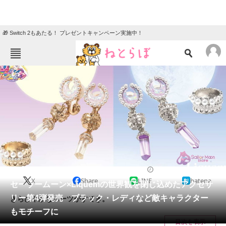
🎁 Switch 2もあたる！ プレゼントキャンペーン実施中！
ねとらぼメニュー
TOP
ニュース
エンタメ
クイズ
グルメ
地域
住まい
教育・育児
動物
リサーチ
2023/05/27 11:30（公開）
X
Share
LINE
hatena
会員記事
セーラームーン×Liquemの世界観を閉じ込めたアクセサ
リー第4弾発売 ブラック・レディなど敵キャラクター
きらびやかなパーツがすてき。
メディア
もモチーフに
目次を表示
注目記事を集めた総合ページ