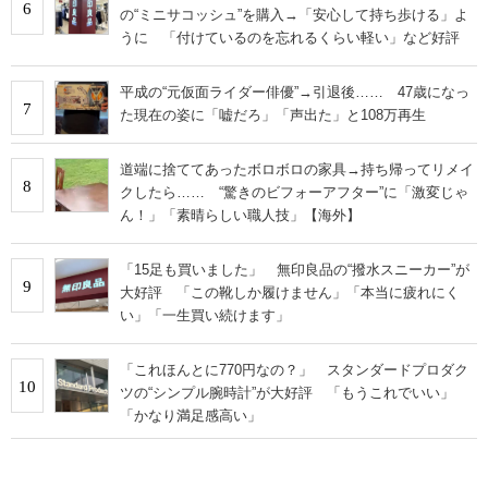
6
の“ミニサコッシュ”を購入→「安心して持ち歩ける」よ
うに 「付けているのを忘れるくらい軽い」など好評
平成の“元仮面ライダー俳優”→引退後…… 47歳になっ
7
た現在の姿に「嘘だろ」「声出た」と108万再生
道端に捨ててあったボロボロの家具→持ち帰ってリメイ
8
クしたら…… “驚きのビフォーアフター”に「激変じゃ
ん！」「素晴らしい職人技」【海外】
「15足も買いました」 無印良品の“撥水スニーカー”が
9
大好評 「この靴しか履けません」「本当に疲れにく
い」「一生買い続けます」
「これほんとに770円なの？」 スタンダードプロダク
10
ツの“シンプル腕時計”が大好評 「もうこれでいい」
「かなり満足感高い」