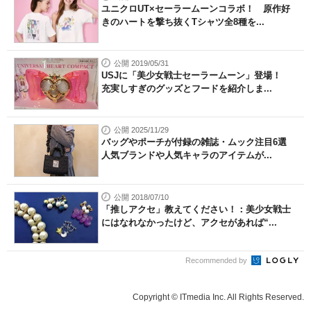
ユニクロUT×セーラームーンコラボ！ 原作好
きのハートを撃ち抜くTシャツ全8種を...
公開 2019/05/31
USJに「美少女戦士セーラームーン」登場！
充実しすぎのグッズとフードを紹介しま...
公開 2025/11/29
バッグやポーチが付録の雑誌・ムック注目6選
人気ブランドや人気キャラのアイテムが...
公開 2018/07/10
「推しアクセ」教えてください！：美少女戦士
にはなれなかったけど、アクセがあれば“...
Recommended by
Copyright © ITmedia Inc. All Rights Reserved.