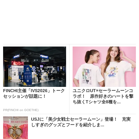
FINCHI主催「IVS2026」トーク
ユニクロUT×セーラームーンコ
セッションが話題に！
ラボ！ 原作好きのハートを撃
ち抜くTシャツ全8種を...
PR(FINCHI on GOETHE)
USJに「美少女戦士セーラームーン」登場！ 充実
しすぎのグッズとフードを紹介しま...