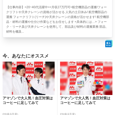
【仕事内容】<20~40代活躍中><月収27万円可>航空機部品の運搬!フォー
クリフトや天井クレーンの資格が活かせる 人気の土日休み!
航空機部品の
運搬 フォークリフト(リーチ)や天井クレーンの資格が活かせます! 航空機部
品・材料の運搬や仕分け作業などをお任せします <具体的には…> フォー
ク・リーチ及び天井クレーンを使用して、部品及び材料の運搬業務 部品、
材料を棚及...
今、あなたにオススメ
アマゾンで大人気！血圧対策は
アマゾンで大人気！血圧対策は
コーヒーに足してみて
コーヒーに足してみて
PR(森永乳業)
PR(森永乳業)