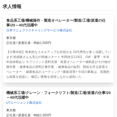
求人情報
食品系工場/機械操作・製造オペレーター/製造/工場/派遣の仕
事/20～40代活躍中
日本マニュファクチャリングサービス株式会社
東京都
正社員 / 派遣社員：時給1,500円
【仕事内容】将来的なスキルアップを目指せる 20代男性が多く活躍してい
ます!未経験さんも安心の研修スタート 年間休日119日、GW・夏季・年末
年始休暇あり サプリメント原料充填・装置オペレーター補助及びその他付
随作業 ・健康食品の原料計量作業 ・健康食品の錠剤、顆粒を作る装置オ
ペレーター ・健康食品のコーティング <募集背景> 今回の募集は、長期的
な就業を前提に、幅広い業務を習得しながら成長いた...
機械系工場/クレーン・フォークリフト/製造/工場/派遣の仕事/20
～40代活躍中
UTエージェント株式会社
東京都
正社員 / 派遣社員：時給1,500円