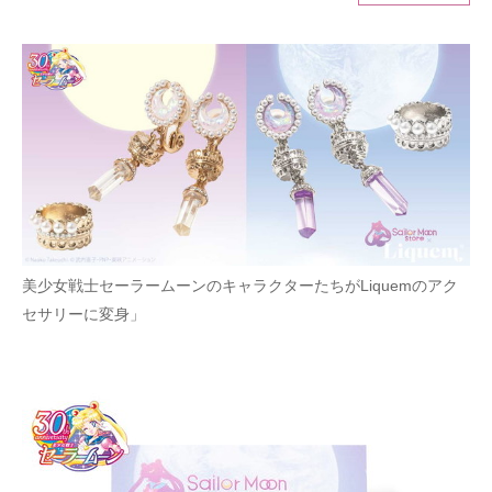
ITの今と未来を見通す
スマホと通信の最新トレンド
進化するPCとデバイスの未来
好きが集まる 比べて選べる
ビジネスと働き方のヒント
AI活用のいまが分かる
美少女戦士セーラームーンのキャラクターたちがLiquemのアク
セサリーに変身」
企業ITのトレンドを詳説
経営リーダーのコミュニティ
マーケ×ITの今がよく分かる
ITエンジニア向け専門サイト