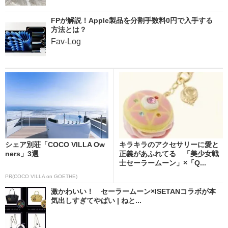
FPが解説！Apple製品を分割手数料0円で入手する
方法とは？
Fav-Log
シェア別荘「COCO VILLA Ow
キラキラのアクセサリーに愛と
ners」3選
正義があふれてる 「美少女戦
士セーラームーン」×「Q...
PR(COCO VILLA on GOETHE)
激かわいい！ セーラームーン×ISETANコラボが本
気出しすぎてやばい | ねと...