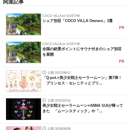
関連記事
COCO VILLA on GOETHE
シェア別荘「COCO VILLA Owners」3選
PR
COCO VILLA on GOETHE
全国の絶景ポイントにサウナ付きのシェア別荘
を展開
PR
公開 2021/08/12
「Q-pot.×美少女戦士セーラームーン」第7弾！
プリンセス・セレニティとプリ...
公開 2022/02/16
美少女戦士セーラームーン×ANNA SUIが帰って
きた 「ムーンスティック」や「...
公開 2019/08/08