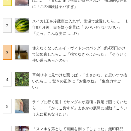
は…… 「支払いまで何日か待たされた」衝撃的な光景
に「この値段はヤバすぎ」
スイカ1玉を冷蔵庫に入れず、常温で放置したら…… 1
2
年8カ月後、目を疑う光景に「ヤバいヤバいヤバい」
「えっ、こんな姿に……!?」
使えなくなったルイ・ヴィトンのバッグ→約4万円かけ
3
て染め直したら……「捨てなきゃよかった」「そういう
使い道もあったのか」
草刈り中に見つけた葉っぱ→「まさかな」と思いつつ抜
4
いたら…… 驚きの正体に「お宝やね」「生命力すご
い」
ライブに行く道中でサンダルが崩壊→裸足で困っていた
5
ら…… 「かっこ良すぎ」まさかの展開に感動「こうい
う人に私もなりたい」
「スマホを落として画面を割ってしまった」無印良品