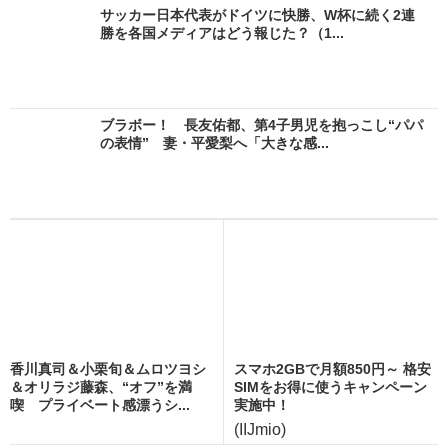
サッカー日本代表がドイツに快勝、W杯に続く2連
勝を各国メディアはどう報じた？（1...
ブラボー！ 長友佑都、第4子男児を抱っこし“パパ
の表情” 妻・平愛梨へ「大きな感...
香川真司＆小栗旬＆ムロツヨシ
スマホ2GBで月額850円～ 格安
＆オリラジ藤森、“オフ”を満
SIMをお得に使うキャンペーン
喫 プライベート感漂うシ...
実施中！
(IIJmio)