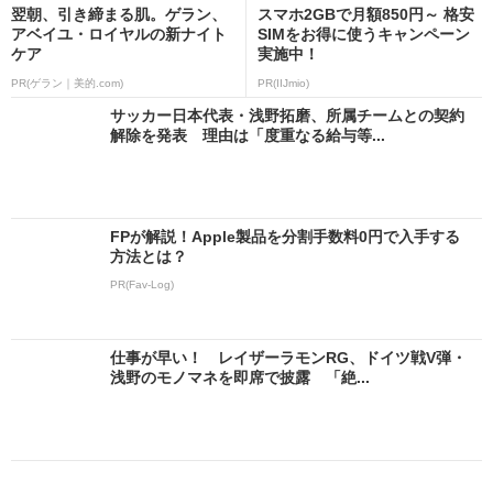
翌朝、引き締まる肌。ゲラン、
スマホ2GBで月額850円～ 格安
アベイユ・ロイヤルの新ナイト
SIMをお得に使うキャンペーン
ケア
実施中！
PR(ゲラン｜美的.com)
PR(IIJmio)
サッカー日本代表・浅野拓磨、所属チームとの契約
解除を発表 理由は「度重なる給与等...
FPが解説！Apple製品を分割手数料0円で入手する
方法とは？
PR(Fav-Log)
仕事が早い！ レイザーラモンRG、ドイツ戦V弾・
浅野のモノマネを即席で披露 「絶...