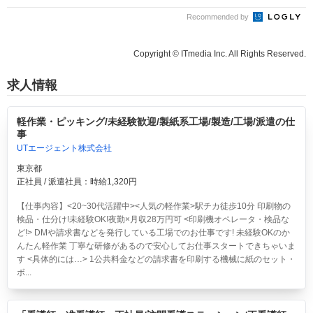
Recommended by
Copyright © ITmedia Inc. All Rights Reserved.
求人情報
軽作業・ピッキング/未経験歓迎/製紙系工場/製造/工場/派遣の仕
事
UTエージェント株式会社
東京都
正社員 / 派遣社員：時給1,320円
【仕事内容】<20~30代活躍中><人気の軽作業>駅チカ徒歩10分 印刷物の
検品・仕分け!未経験OK!夜勤×月収28万円可
<印刷機オペレータ・検品な
ど!> DMや請求書などを発行している工場でのお仕事です! 未経験OKのか
んたん軽作業 丁寧な研修があるので安心してお仕事スタートできちゃいま
す <具体的には…> 1公共料金などの請求書を印刷する機械に紙のセット・
ボ...