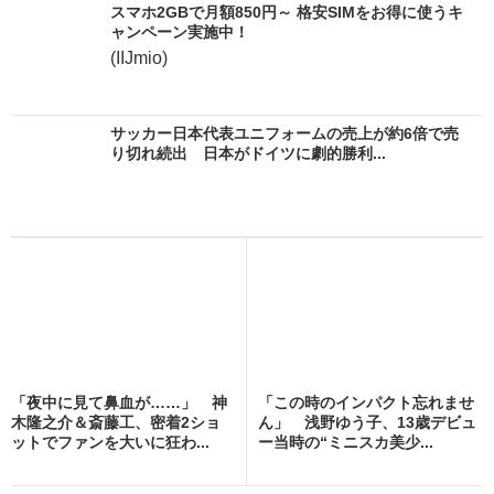
スマホ2GBで月額850円～ 格安SIMをお得に使うキ
ャンペーン実施中！
(IIJmio)
サッカー日本代表ユニフォームの売上が約6倍で売
り切れ続出 日本がドイツに劇的勝利...
「夜中に見て鼻血が……」 神
「この時のインパクト忘れませ
木隆之介＆斎藤工、密着2ショ
ん」 浅野ゆう子、13歳デビュ
ットでファンを大いに狂わ...
ー当時の“ミニスカ美少...