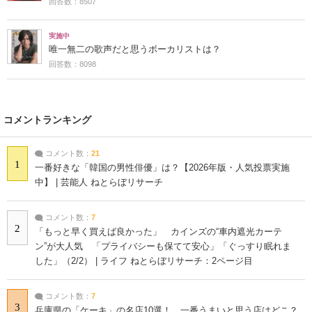
回答数：8507
実施中
唯一無二の歌声だと思うボーカリストは？
回答数：8098
コメントランキング
コメント数：
21
1
一番好きな「韓国の男性俳優」は？【2026年版・人気投票実施
中】 | 芸能人 ねとらぼリサーチ
コメント数：
7
2
「もっと早く買えば良かった」 カインズの“車内遮光カーテ
ン”が大人気 「プライバシーも保てて安心」「ぐっすり眠れま
した」（2/2） | ライフ ねとらぼリサーチ：2ページ目
コメント数：
7
3
兵庫県の「ケーキ」の名店10選！ 一番うまいと思う店はどこ？