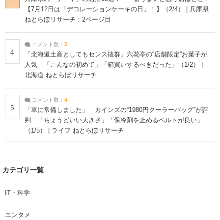
【7月12日は「デコレーションケーキの日」！】（2/4） | 兵庫県
ねとらぼリサーチ：2ページ目
コメント数：
5
4
「北海道土産としてもセンス抜群」六花亭の“店舗限定”お菓子が
人気 「こんなの初めて」「箱買いするべきだった」（1/2） |
北海道 ねとらぼリサーチ
コメント数：
4
5
「車に常備しました」 カインズの“1980円クーラーバッグ”が評
判 「ちょうどいい大きさ」「保冷剤を止めるベルトが良い」
（1/5） | ライフ ねとらぼリサーチ
カテゴリ一覧
IT・科学
エンタメ