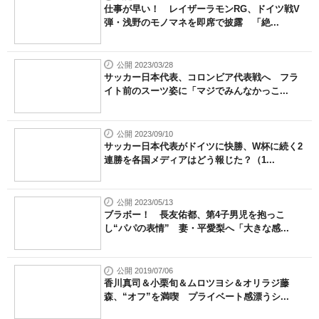
仕事が早い！ レイザーラモンRG、ドイツ戦V
弾・浅野のモノマネを即席で披露 「絶...
公開 2023/03/28
サッカー日本代表、コロンビア代表戦へ フラ
イト前のスーツ姿に「マジでみんなかっこ...
公開 2023/09/10
サッカー日本代表がドイツに快勝、W杯に続く2
連勝を各国メディアはどう報じた？（1...
公開 2023/05/13
ブラボー！ 長友佑都、第4子男児を抱っこ
し“パパの表情” 妻・平愛梨へ「大きな感...
公開 2019/07/06
香川真司＆小栗旬＆ムロツヨシ＆オリラジ藤
森、“オフ”を満喫 プライベート感漂うシ...