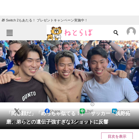
🎁 Switch 2もあたる！ プレゼントキャンペーン実施中！
ねとらぼメニュー
TOP
ニュース
エンタメ
クイズ
グルメ
地域
住まい
教育・育児
動物
リサーチ
2023/05/29 13:27（公開）
X
Share
LINE
hatena
会員記事
「同じ顔だ」「めっちゃ似てる！」 サッカー・浅野拓
磨、弟らとの遺伝子強すぎな3ショットに反響
ドイツ5部リーグでプレーする浅野選手の弟。
メディア
目次を表示
注目記事を集めた総合ページ