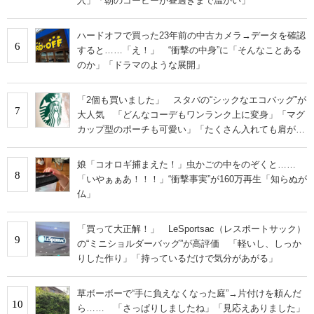
入」「朝のコーヒーが昼過ぎまで温かい」
ハードオフで買った23年前の中古カメラ→データを確認
6
すると……「え！」 “衝撃の中身”に「そんなことある
のか」「ドラマのような展開」
「2個も買いました」 スタバの“シックなエコバッグ”が
7
大人気 「どんなコーデもワンランク上に変身」「マグ
カップ型のポーチも可愛い」「たくさん入れても肩が痛
くならない」
娘「コオロギ捕まえた！」虫かごの中をのぞくと……
8
「いやぁぁあ！！！」“衝撃事実”が160万再生「知らぬが
仏」
「買って大正解！」 LeSportsac（レスポートサック）
9
の“ミニショルダーバッグ”が高評価 「軽いし、しっか
りした作り」「持っているだけで気分があがる」
草ボーボーで“手に負えなくなった庭”→片付けを頼んだ
10
ら…… 「さっぱりしましたね」「見応えありました」