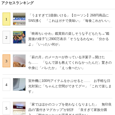
アクセスランキング
「うますぎて1億個いける」【ローソン】268円商品に
1
SNS沸く 「これはガチで美味い」「毎食これがいい」
「映画ちいかわ」鑑賞前の楽しそうな子どもたち→“鑑
2
賞後の様子”に2900万表示「そうなるわなw」「分かる
よ」「いったい何が」
「萩の月」のメーカーが作っている洋菓子→開けた
3
ら…… 「なんで誰も教えてくれなかったんだ」驚きの
中身に「バレたか」「えっ食べたい」
室外機に100均アイテムをかぶせると…… お手軽な日
4
光対策に「ちゃんと空間ができてグー」「これで楽しま
す」
「家ではほかのコップを使わなくなりました」 無印良
5
品の“蓋付きマグカップ”が好評 「良すぎて家族分購