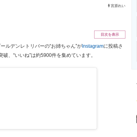
ニクス専門サイト
電子設計の基本と応用
エネルギーの専
宮原れい
目次を表示
ルデンレトリバーの“お姉ちゃん”が
Instagram
に投稿さ
破、“いいね”は約5900件を集めています。