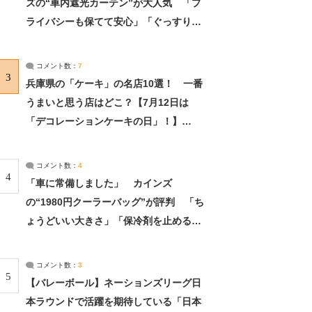
ズの“車内遮光カーテン”が大人気 「プ
ライバシーも保てて安心」「ぐっすり眠
れました」（2/2） | ライフ ねとらぼリ
サーチ：2ページ目
コメント数：
7
3
兵庫県の「ケーキ」の名店10選！ 一番
うまいと思う店はどこ？【7月12日は
「デコレーションケーキの日」！】
（2/4） | 兵庫県 ねとらぼリサーチ：2ペ
ージ目
コメント数：
4
4
「車に常備しました」 カインズ
の“1980円クーラーバッグ”が評判 「ち
ょうどいい大きさ」「保冷剤を止めるベ
ルトが良い」（1/5） | ライフ ねとらぼ
リサーチ
コメント数：
3
5
【バレーボール】ネーションズリーグ日
本ラウンドで活躍を期待している「日本