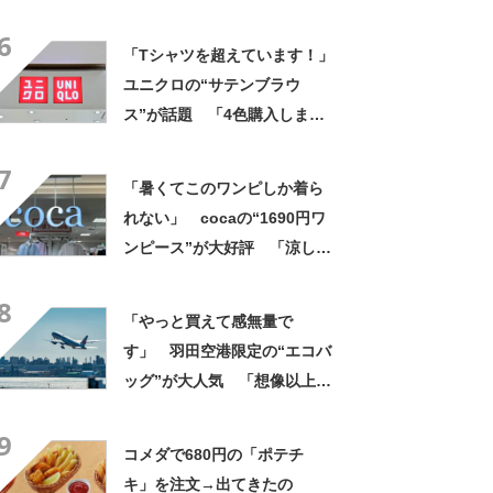
げですね」「育ててみた
6
い！」
「Tシャツを超えています！」
ユニクロの“サテンブラウ
ス”が話題 「4色購入しまし
た！」「着てると必ず褒めら
7
れる！！」
「暑くてこのワンピしか着ら
れない」 cocaの“1690円ワ
ンピース”が大好評 「涼しく
着られて、シワがよらない素
8
材感と薄さも◎」「大好きす
「やっと買えて感無量で
ぎて色違いも購入」
す」 羽田空港限定の“エコバ
ッグ”が大人気 「想像以上に
便利でした」「伊勢丹柄がお
9
しゃれで、使うたびに気分が
コメダで680円の「ポテチ
上がります」
キ」を注文→出てきたの