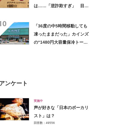
は……「逆詐欺すぎ」 目を
疑う光景に「量間違えた？
10
w」「溢れかえってますね」
「36度の中5時間移動しても
凍ったままだった」カインズ
の“1480円大容量保冷トー
ト”が好評 「1〜2日分の買い
物にちょうど良い」「この夏
は重宝しそう」の声
アンケート
実施中
声が好きな「日本のボーカリ
スト」は？
回答数：49556