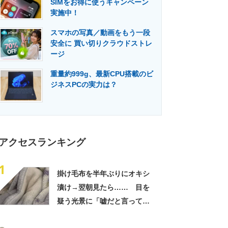
SIMをお得に使うキャンペーン
門メディア
建設×テクノロジーの最前線
実施中！
スマホの写真／動画をもう一段
安全に 買い切りクラウドストレ
ージ
重量約999g、最新CPU搭載のビ
ジネスPCの実力は？
アクセスランキング
1
掛け毛布を半年ぶりにオキシ
漬け→翌朝見たら…… 目を
疑う光景に「嘘だと言ってく
れ」「うちの毛布も怖くなっ