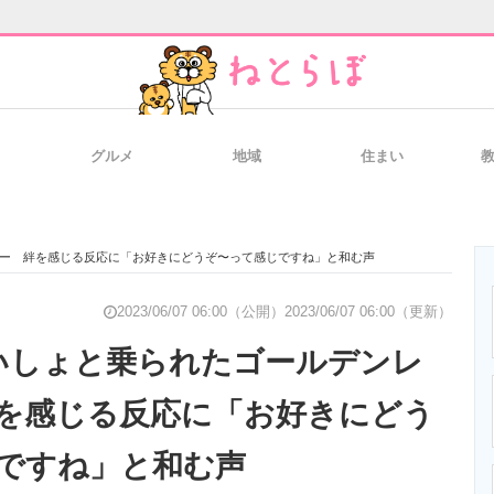
グルメ
地域
住まい
と未来を見通す
スマホと通信の最新トレンド
進化するPCとデ
バー 絆を感じる反応に「お好きにどうぞ〜って感じですね」と和む声
のいまが分かる
企業ITのトレンドを詳説
経営リーダーの
2023/06/07 06:00（公開）
2023/06/07 06:00（更新）
いしょと乗られたゴールデンレ
を感じる反応に「お好きにどう
T製品の総合サイト
IT製品の技術・比較・事例
製造業のIT導入
ですね」と和む声