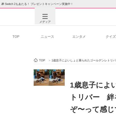
🎁 Switch 2もあたる！ プレゼントキャンペーン実施中！
メディア
TOP
ニュース
エンタメ
クイズ
注目記事を集めた総合ページ
ITの今
TOP
>
1歳息子によいしょと乗られたゴールデンレトリ
ビジネスと働き方のヒント
AI活用
1歳息子によ
トリバー 絆
ITエンジニア向け専門サイト
企業向けI
ぞ〜って感じ