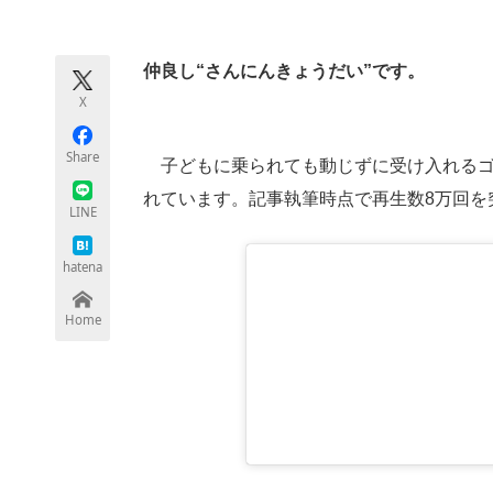
モノづくり技術者専門サイト
エレクトロ
仲良し“さんにんきょうだい”です。
X
ちょっと気になるネットの話題
Share
子どもに乗られても動じずに受け入れるゴー
れています。記事執筆時点で再生数8万回を突
LINE
hatena
Home