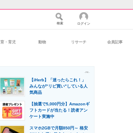
検索
ログイン
教育・育児
動物
リサーチ
会員記事
バイスの未来
好きが集まる 比べて選べる
- PR -
【iHerb】「迷ったらこれ！」
コミュニティ
マーケ×ITの今がよく分かる
みんなが"リピ買い"している人
気商品
【抽選で5,000円分】Amazonギ
・活用を支援
フトカードが当たる！読者アン
ケート実施中
スマホ2GBで月額850円～ 格安