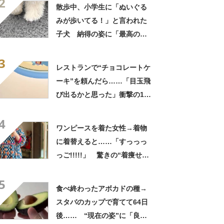
2
てきた」と627万表示
散歩中、小学生に「ぬいぐる
みが歩いてる！」と言われた
子犬 納得の姿に「最高の褒
め言葉！」「遭遇したい」投
3
稿者に話を聞いた
レストランで“チョコレートケ
ーキ”を頼んだら……「目玉飛
び出るかと思った」衝撃の1皿
に「やばすぎる」と109万表
4
示
ワンピースを着た女性→着物
に着替えると……「すっっっ
っご!!!!!」 驚きの“着痩せ
姿”に「同一人物なのです
5
か？」
食べ終わったアボカドの種→
スタバのカップで育てて64日
後…… “現在の姿”に「良さ