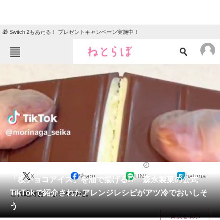
🎁 Switch 2もあたる！ プレゼントキャンペーン実施中！
ねとらぼメニュー
TOP
ニュース
エンタメ
クイズ
グルメ
地域
住まい
教育・育児
動物
リサーチ
2023/06/09 13:30（公開）
X
Share
LINE
hatena
会員記事
「板チョコアイス」を油で揚げる!? 森永製菓の公式
TikTokで紹介されたアレンジレシピがアツ冷でおいしそ
これ絶対おいしいやつだ。
メディア
う
目次を表示
注目記事を集めた総合ページ