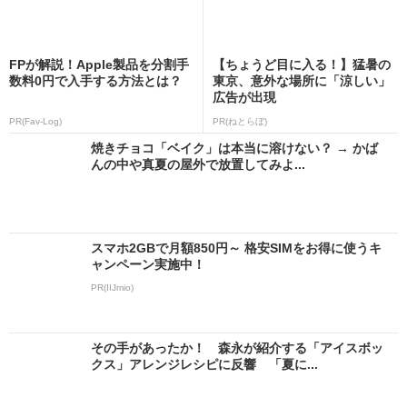
FPが解説！Apple製品を分割手
【ちょうど目に入る！】猛暑の
数料0円で入手する方法とは？
東京、意外な場所に「涼しい」
広告が出現
PR(Fav-Log)
PR(ねとらぼ)
焼きチョコ「ベイク」は本当に溶けない？ → かば
んの中や真夏の屋外で放置してみよ...
スマホ2GBで月額850円～ 格安SIMをお得に使うキ
ャンペーン実施中！
PR(IIJmio)
その手があったか！ 森永が紹介する「アイスボッ
クス」アレンジレシピに反響 「夏に...