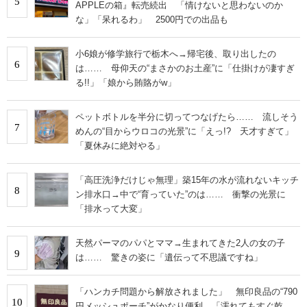
5
APPLEの箱』転売続出 「情けないと思わないのか
な」「呆れるわ」 2500円での出品も
小6娘が修学旅行で栃木へ→帰宅後、取り出したの
6
は…… 母仰天の“まさかのお土産”に「仕掛けが凄すぎ
る!!」「娘から賄賂がw」
ペットボトルを半分に切ってつなげたら…… 流しそう
7
めんの“目からウロコの光景”に「えっ!? 天才すぎて」
「夏休みに絶対やる」
「高圧洗浄だけじゃ無理」築15年の水が流れないキッチ
8
ン排水口→中で“育っていた”のは…… 衝撃の光景に
「排水って大変」
天然パーマのパパとママ→生まれてきた2人の女の子
9
は…… 驚きの姿に「遺伝って不思議ですね」
「ハンカチ問題から解放されました」 無印良品の“790
10
円メッシュポーチ”がかなり便利 「濡れてもすぐ乾