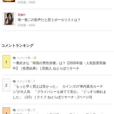
回答数：8495
実施中
唯一無二の歌声だと思うボーカリストは？
回答数：8046
コメントランキング
コメント数：
20
1
一番好きな「韓国の男性俳優」は？【2026年版・人気投票実施
中】（投票結果） | 芸能人 ねとらぼリサーチ
コメント数：
7
2
「もっと早く買えば良かった」 カインズの“車内遮光カーテ
ン”が大人気 「プライバシーも保てて安心」「ぐっすり眠れま
した」（2/2） | ライフ ねとらぼリサーチ：2ページ目
コメント数：
7
3