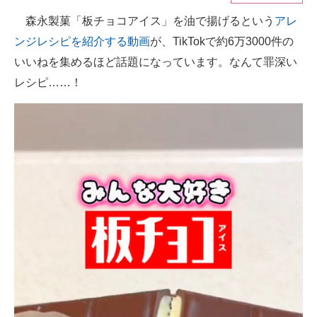
森永製菓「板チョコアイス」を油で揚げるという
アレ
ITの今と未来を見通す
ンジレシピを紹介する動画
が、TikTokで約6万3000件の
スマホと通信の最新トレンド
いいねを集めるほど話題になっています。なんて罪深い
レシピ……！
進化するPCとデバイスの未来
好きが集まる 比べて選べる
ビジネスと働き方のヒント
AI活用のいまが分かる
企業ITのトレンドを詳説
経営リーダーのコミュニティ
マーケ×ITの今がよく分かる
ITエンジニア向け専門サイト