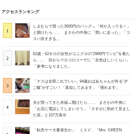
アクセスランキング
しまむらで買った3000円のバッグ→「何か入ってる！」
1
と開けたら…… まさかの中身に「買いに走った」「コ
スパ良すぎる」
62歳・62キロの女性がユニクロの“2990円ワンピ”を着た
2
ら…… 目からウロコのコーデに「全色ほしいくらい」
「参考になりました」
「ナスは全部これでいい」94歳おばあちゃんが作る“夕
3
ご飯”がすごい！「真似してみます」「憧れます」
夫が買ってきた赤福→開けたら…… まさかの中身に
4
「お店に電話してしまいそう」「さすがに初めて見まし
た笑」と107万表示
「転売ヤー大量発生か」 ミスド、『Mrs. GREEN