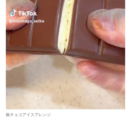
企業向けIT製品の総合サイト
IT製品の技術・比較・事例
製造業のIT導入・活用を支援
モノづくり技術者専門サイト
エレクトロニクス専門サイト
電子設計の基本と応用
エネルギーの専門メディア
建設×テクノロジーの最前線
ちょっと気になるネットの話題
板チョコアイスアレンジ