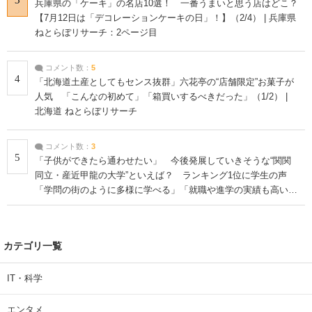
兵庫県の「ケーキ」の名店10選！ 一番うまいと思う店はどこ？
【7月12日は「デコレーションケーキの日」！】（2/4） | 兵庫県
ねとらぼリサーチ：2ページ目
コメント数：
5
4
「北海道土産としてもセンス抜群」六花亭の“店舗限定”お菓子が
人気 「こんなの初めて」「箱買いするべきだった」（1/2） |
北海道 ねとらぼリサーチ
コメント数：
3
5
「子供ができたら通わせたい」 今後発展していきそうな“関関
同立・産近甲龍の大学”といえば？ ランキング1位に学生の声
「学問の街のように多様に学べる」「就職や進学の実績も高い」
| 大学 ねとらぼリサーチ
カテゴリ一覧
IT・科学
エンタメ