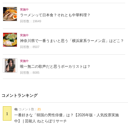
実施中
ラーメンって日本食？それとも中華料理？
回答数：19649
実施中
神奈川県で一番うまいと思う「横浜家系ラーメン店」はどこ？
回答数：8507
実施中
唯一無二の歌声だと思うボーカリストは？
回答数：8085
コメントランキング
コメント数：
21
1
一番好きな「韓国の男性俳優」は？【2026年版・人気投票実施
中】 | 芸能人 ねとらぼリサーチ