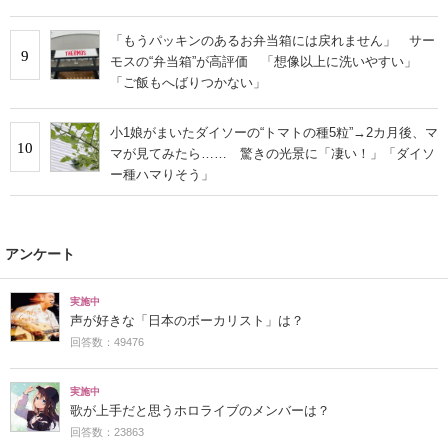
「もうパッキンのあるお弁当箱には戻れません」 サー
9
モスの“弁当箱”が高評価 「想像以上に洗いやすい」
「ご飯もへばりつかない」
小1娘がまいたダイソーの“トマトの種5粒”→2カ月後、マ
10
マが見てみたら…… 驚きの光景に「凄い！」「ダイソ
ー種ハマりそう」
アンケート
実施中
声が好きな「日本のボーカリスト」は？
回答数：49476
実施中
歌が上手だと思うホロライブのメンバーは？
回答数：23863