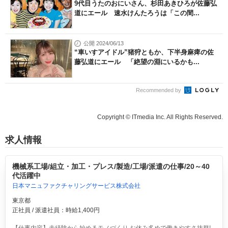
9代目うたのおにいさん、杉田あきひろが佐藤弘
道にエール 速水けんたろうは「この間...
公開 2024/06/13
“車いすアイドル”猪狩ともか、下半身麻痺の佐
藤弘道にエール 「絶望の淵にいるかも...
Recommended by
Copyright © ITmedia Inc. All Rights Reserved.
求人情報
機械系工場/組立・加工・プレス/製造/工場/派遣の仕事/20～40
代活躍中
日本マニュファクチャリングサービス株式会社
東京都
正社員 / 派遣社員：時給1,400円