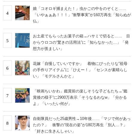
娘「コオロギ捕まえた！」虫かごの中をのぞくと……
4
「いやぁぁあ！！！」“衝撃事実”が160万再生「知らぬが
仏」
お土産でもらったお菓子の箱→ハサミで切ると…… 目
5
からウロコの“驚きの活用法”に「知らなかった…」「発
想力が羨ましい」
花嫁「自慢していいですか」 着物にぴったりな“祖母
6
の手作りアイテム”に「ひえー！」「センスが素晴らし
い」「モデルさんかと」
「映画ちいかわ」鑑賞前の楽しそうな子どもたち→“鑑
7
賞後の様子”に2900万表示「そうなるわなw」「分かる
よ」「いったい何が」
自衛隊員だった25歳男性→10年後……「マジで何があっ
8
たの？」 衝撃の“現在の姿”が180万再生「別人…？」
「好きに生きんしゃい」