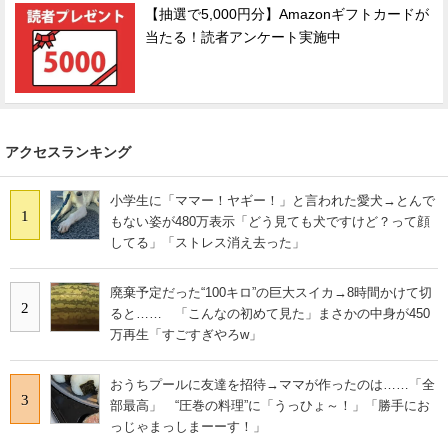
【抽選で5,000円分】Amazonギフトカードが
当たる！読者アンケート実施中
アクセスランキング
小学生に「ママー！ヤギー！」と言われた愛犬→とんで
1
もない姿が480万表示「どう見ても犬ですけど？って顔
してる」「ストレス消え去った」
廃棄予定だった“100キロ”の巨大スイカ→8時間かけて切
2
ると…… 「こんなの初めて見た」まさかの中身が450
万再生「すごすぎやろw」
おうちプールに友達を招待→ママが作ったのは……「全
3
部最高」 “圧巻の料理”に「うっひょ～！」「勝手にお
っじゃまっしまーーす！」