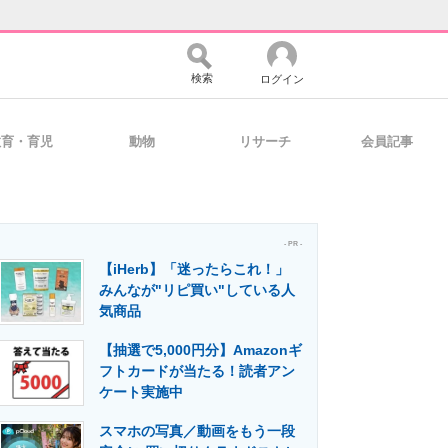
検索
ログイン
教育・育児
動物
リサーチ
会員記事
バイスの未来
好きが集まる 比べて選べる
- PR -
【iHerb】「迷ったらこれ！」
コミュニティ
マーケ×ITの今がよく分かる
みんなが"リピ買い"している人
気商品
【抽選で5,000円分】Amazonギ
・活用を支援
フトカードが当たる！読者アン
ケート実施中
スマホの写真／動画をもう一段