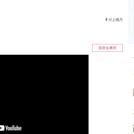
ニクス専門サイト
電子設計の基本と応用
エネルギーの専
川上酒乃
目次を表示