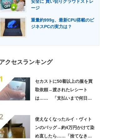
安全に 買い切りクラウドストレ
門メディア
建設×テクノロジーの最前線
ージ
重量約999g、最新CPU搭載のビ
ジネスPCの実力は？
アクセスランキング
1
セカストに50着以上の服を買
取依頼→渡されたレシート
は…… 「支払いまで何日か
待たされた」衝撃的な光景に
2
「この値段はヤバすぎ」
使えなくなったルイ・ヴィト
ンのバッグ→約4万円かけて染
め直したら……「捨てなきゃ