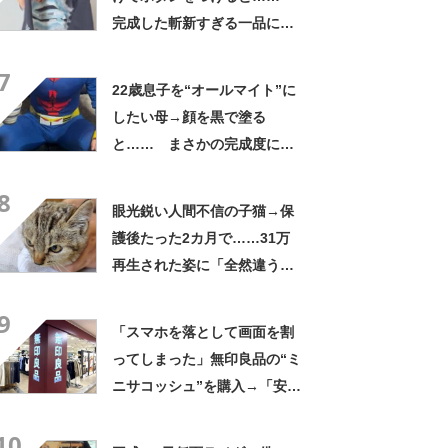
完成した斬新すぎる一品に称
賛「これすごい」
7
22歳息子を“オールマイト”に
したい母→顔を黒で塗る
と…… まさかの完成度に
「フィギュアかと思ったら人
8
間」「質感良すぎ」
眼光鋭い人間不信の子猫→保
護後たった2カ月で……31万
再生された姿に「全然違う」
「本当に愛の力ですね」
9
「スマホを落として画面を割
ってしまった」無印良品の“ミ
ニサコッシュ”を購入→「安心
して持ち歩ける」ように
10
「付けているのを忘れるくら