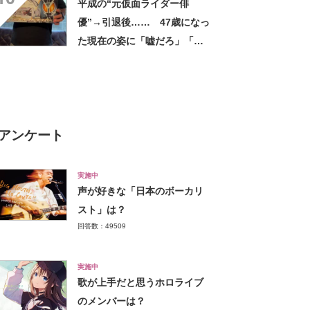
平成の“元仮面ライダー俳
い軽い」など好評
優”→引退後…… 47歳になっ
た現在の姿に「嘘だろ」「声
出た」と108万再生
アンケート
実施中
声が好きな「日本のボーカリ
スト」は？
回答数：49509
実施中
歌が上手だと思うホロライブ
のメンバーは？