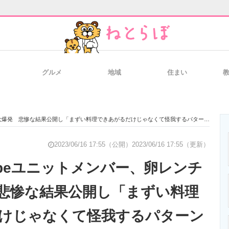
グルメ
地域
住まい
と未来を見通す
スマホと通信の最新トレンド
進化するPCとデ
爆発 悲惨な結果公開し「まずい料理できあがるだけじゃなくて怪我するパターンもあるんや」
のいまが分かる
企業ITのトレンドを詳説
経営リーダーの
2023/06/16 17:55（公開）
2023/06/16 17:55（更新）
ubeユニットメンバー、卵レンチ
悲惨な結果公開し「まずい料理
T製品の総合サイト
IT製品の技術・比較・事例
製造業のIT導入
けじゃなくて怪我するパターン