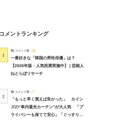
コメントランキング
コメント数：
21
1
一番好きな「韓国の男性俳優」は？
【2026年版・人気投票実施中】 | 芸能人
ねとらぼリサーチ
コメント数：
7
2
「もっと早く買えば良かった」 カイン
ズの“車内遮光カーテン”が大人気 「プ
ライバシーも保てて安心」「ぐっすり眠
れました」（2/2） | ライフ ねとらぼリ