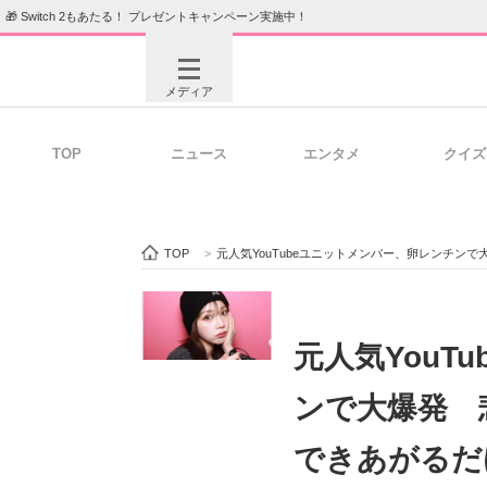
🎁 Switch 2もあたる！ プレゼントキャンペーン実施中！
メディア
TOP
ニュース
エンタメ
クイズ
注目記事を集めた総合ページ
ITの今
TOP
>
元人気YouTubeユニットメンバー、卵レンチンで大
ビジネスと働き方のヒント
AI活用
元人気YouT
ンで大爆発 
ITエンジニア向け専門サイト
企業向けI
できあがるだ