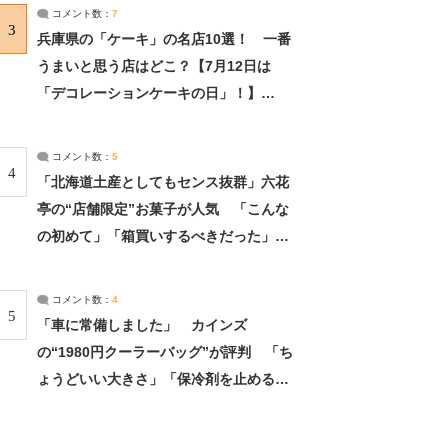
サーチ：2ページ目
コメント数：
7
3
兵庫県の「ケーキ」の名店10選！ 一番
うまいと思う店はどこ？【7月12日は
「デコレーションケーキの日」！】
（2/4） | 兵庫県 ねとらぼリサーチ：2ペ
ージ目
コメント数：
5
4
「北海道土産としてもセンス抜群」六花
亭の“店舗限定”お菓子が人気 「こんな
の初めて」「箱買いするべきだった」
（1/2） | 北海道 ねとらぼリサーチ
コメント数：
4
5
「車に常備しました」 カインズ
の“1980円クーラーバッグ”が評判 「ち
ょうどいい大きさ」「保冷剤を止めるベ
ルトが良い」（1/5） | ライフ ねとらぼ
リサーチ