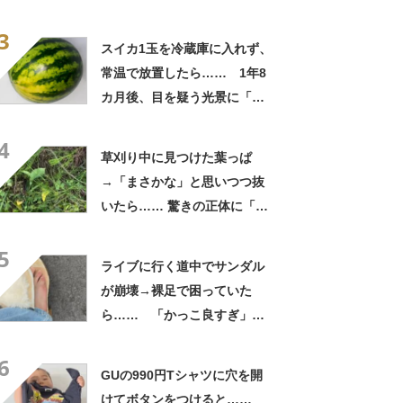
よかった」「そういう使い道
3
もあったのか」
スイカ1玉を冷蔵庫に入れず、
常温で放置したら…… 1年8
カ月後、目を疑う光景に「ヤ
バいヤバいヤバい」「えっ、
4
こんな姿に……!?」
草刈り中に見つけた葉っぱ
→「まさかな」と思いつつ抜
いたら…… 驚きの正体に「お
宝やね」「生命力すごい」
5
ライブに行く道中でサンダル
が崩壊→裸足で困っていた
ら…… 「かっこ良すぎ」ま
さかの展開に感動「こういう
6
人に私もなりたい」
GUの990円Tシャツに穴を開
けてボタンをつけると……