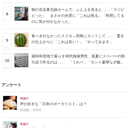
朝の京浜東北線ホームで、ふと上を見ると……「マジビ
8
ビった」 まさかの光景に「これは焦る」「利用してる
のに気が付かなかった」
食べきれなかったスイカ→四角にカットして…… 驚き
9
の仕上がりに「これは良い！」「やってみます」
築60年団地で暮らす40代独身男性、真夏にスーパーの割
10
引品で作るのは…… 「うわー」「ホント豪華な夕飯」
アンケート
実施中
声が好きな「日本のボーカリスト」は？
回答数：49328
実施中