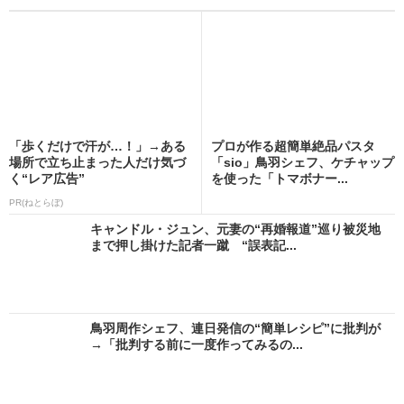
「歩くだけで汗が…！」→ある
プロが作る超簡単絶品パスタ
場所で立ち止まった人だけ気づ
「sio」鳥羽シェフ、ケチャップ
く“レア広告”
を使った「トマボナー...
PR(ねとらぼ)
キャンドル・ジュン、元妻の“再婚報道”巡り被災地
まで押し掛けた記者一蹴 “誤表記...
鳥羽周作シェフ、連日発信の“簡単レシピ”に批判が
→「批判する前に一度作ってみるの...