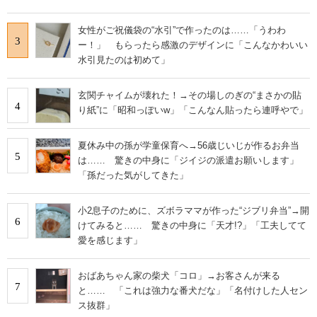
女性がご祝儀袋の“水引”で作ったのは……「うわわ
3
ー！」 もらったら感激のデザインに「こんなかわいい
水引見たのは初めて」
玄関チャイムが壊れた！→その場しのぎの“まさかの貼
4
り紙”に「昭和っぽいw」「こんなん貼ったら連呼やで」
夏休み中の孫が学童保育へ→56歳じいじが作るお弁当
5
は…… 驚きの中身に「ジイジの派遣お願いします」
「孫だった気がしてきた」
小2息子のために、ズボラママが作った“ジブリ弁当”→開
6
けてみると…… 驚きの中身に「天才!?」「工夫してて
愛を感じます」
おばあちゃん家の柴犬「コロ」→お客さんが来る
7
と…… 「これは強力な番犬だな」「名付けした人セン
ス抜群」