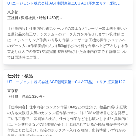
UTエージェント株式会社 AGT南関東第二CU AGT厚木エリア 七国CL
東京都
正社員 / 派遣社員：時給1,450円～
【仕事内容】仕事内容: 磁気シールドの加工など! レーザー加工機を用いた
金属部品の加工や、システムへのデータ入力をお任せします! <具体的に
は…> シャーリング作業 バリ取り作業 レーザー加工機の操作 システムへ
のデータ入力(作業実績の入力) 50kgほどの材料を台車へ上げ下ろしする作
業あり(2人での作業) 空調完備!整理整頓された倉庫内作業です 詳細につい
ては面談時にご説...
仕分け・検品
UTエージェント株式会社 AGT南関東第一CU AGT品川エリア 江東第12CL
東京都
正社員：時給1,320円～
【仕事内容】仕事内容: カンタン作業 DMなどの仕分け、検品作業/ 未経験
の方も大歓迎 人気のカンタン軽作業のオシゴト! DMや請求書などを発行し
ている工場で、 印刷物の検品、仕分け作業などをお願いします! <具体的に
は…> 公共料金などの請求書が正しく印刷されているか検品 郵便番号や送
付先ごとに仕分け、指定のボックスへ入れる 梱包、出荷準備 いずれかの