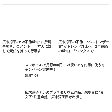
広末涼子の“W不倫報道”に所属
広末涼子の不倫、“ベストマザー
事務所がコメント 「本人に対
賞”がトレンド浮上へ 2年連続
して責任を持って行動す...
の報道に「ジンクスで...
スマホ2GBで月額850円～ 格安SIMをお得に使うキ
ャンペーン実施中！
(IIJmio)
広末涼子ナレのプラネタリウム作品、来場者に“赤
文字”注意喚起「広末涼子氏が出演し...