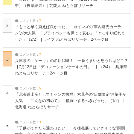
中】（投票結果） | 芸能人 ねとらぼリサーチ
コメント数：
7
2
「もっと早く買えば良かった」 カインズの“車内遮光カーテ
ン”が大人気 「プライバシーも保てて安心」「ぐっすり眠れま
した」（2/2） | ライフ ねとらぼリサーチ：2ページ目
コメント数：
7
3
兵庫県の「ケーキ」の名店10選！ 一番うまいと思う店はどこ？
【7月12日は「デコレーションケーキの日」！】（2/4） | 兵庫県
ねとらぼリサーチ：2ページ目
コメント数：
5
4
「北海道土産としてもセンス抜群」六花亭の“店舗限定”お菓子が
人気 「こんなの初めて」「箱買いするべきだった」（1/2） |
北海道 ねとらぼリサーチ
コメント数：
3
5
「子供ができたら通わせたい」 今後発展していきそうな“関関