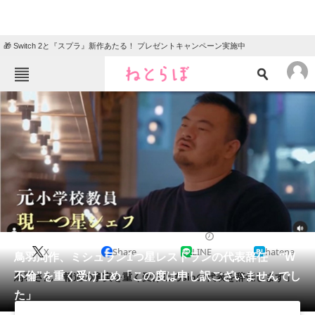
🎁 Switch 2と『スプラ』新作あたる！ プレゼントキャンペーン実施中
ねとらぼメニュー
TOP
ニュース
エンタメ
クイズ
グルメ
地域
住まい
教育・育児
動物
リサーチ
2023/06/30 11:55（公開）
X
Share
LINE
hatena
会員記事
鳥羽周作、ミシュラン1つ星レストランの代表辞任 “W
不倫”を重く受け止め「この度は申し訳ございませんでし
鳥羽さん「報道の事実を重く受け止めsioの代表を辞任します」
メディア
た」
注目記事を集めた総合ページ