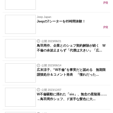
PR
Jeep Japan
Jeepの7シーターを85時間体験！
PR
公開 2023/06/21
鳥羽周作、企業とのシェフ契約解除が続く W
不倫の余波止まらず「代償は大きい」「広...
公開 2023/06/14
広末涼子、“W不倫”を事実だと認める 無期限
謹慎処分＆コメント発表 「憧れだった...
公開 2023/12/07
W不倫騒動に揺れた「sio」、無念の星陥落……
→鳥羽周作シェフ、ド派手な髪色に大...