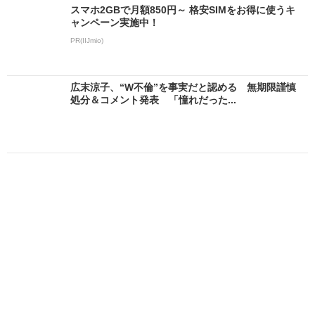
スマホ2GBで月額850円～ 格安SIMをお得に使うキ
ャンペーン実施中！
PR(IIJmio)
広末涼子、“W不倫”を事実だと認める 無期限謹慎
処分＆コメント発表 「憧れだった...