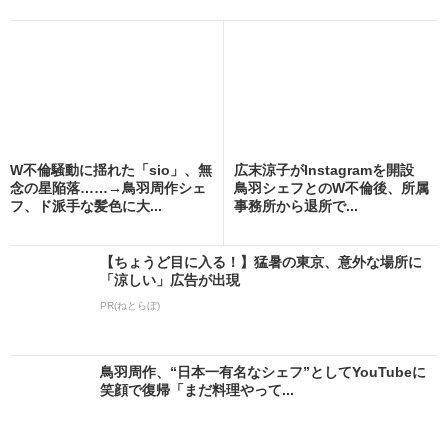
W不倫騒動に揺れた「sio」、無
広末涼子がInstagramを開設
念の星陥落……→鳥羽周作シェ
鳥羽シェフとのW不倫後、所属
フ、ド派手な髪色に大...
事務所から退所で...
【ちょうど目に入る！】猛暑の東京、意外な場所に
「涼しい」広告が出現
PR(ねとらぼ)
鳥羽周作、“日本一有名なシェフ”としてYouTubeに
笑顔で復帰「まだ料理やって...