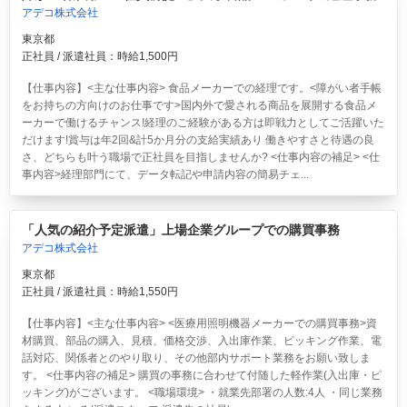
アデコ株式会社
東京都
正社員 / 派遣社員：時給1,500円
【仕事内容】<主な仕事内容> 食品メーカーでの経理です。<障がい者手帳
をお持ちの方向けのお仕事です>国内外で愛される商品を展開する食品メ
ーカーで働けるチャンス!経理のご経験がある方は即戦力としてご活躍いた
だけます!賞与は年2回&計5か月分の支給実績あり 働きやすさと待遇の良
さ、どちらも叶う職場で正社員を目指しませんか? <仕事内容の補足> <仕
事内容>経理部門にて、データ転記や申請内容の簡易チェ...
「人気の紹介予定派遣」上場企業グループでの購買事務
アデコ株式会社
東京都
正社員 / 派遣社員：時給1,550円
【仕事内容】<主な仕事内容> <医療用照明機器メーカーでの購買事務>資
材購買、部品の購入、見積、価格交渉、入出庫作業、ピッキング作業、電
話対応、関係者とのやり取り、その他部内サポート業務をお願い致しま
す。 <仕事内容の補足> 購買の事務に合わせて付随した軽作業(入出庫・ピ
ッキング)がございます。 <職場環境> ・就業先部署の人数:4人 ・同じ業務