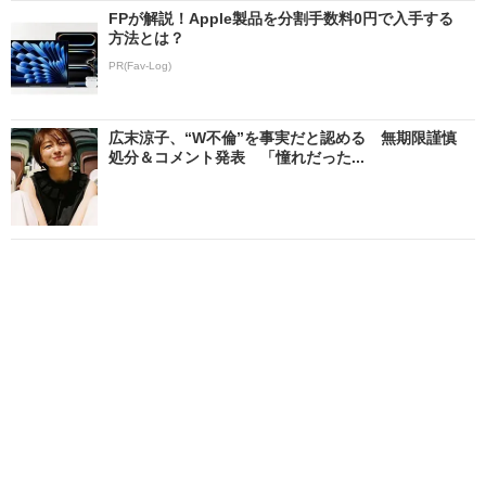
FPが解説！Apple製品を分割手数料0円で入手する
方法とは？
PR(Fav-Log)
広末涼子、“W不倫”を事実だと認める 無期限謹慎
処分＆コメント発表 「憧れだった...