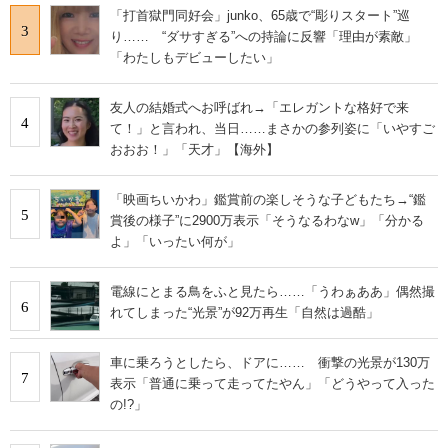
「打首獄門同好会」junko、65歳で“彫りスタート”巡
3
り…… “ダサすぎる”への持論に反響「理由が素敵」
「わたしもデビューしたい」
友人の結婚式へお呼ばれ→「エレガントな格好で来
4
て！」と言われ、当日……まさかの参列姿に「いやすご
おおお！」「天才」【海外】
「映画ちいかわ」鑑賞前の楽しそうな子どもたち→“鑑
5
賞後の様子”に2900万表示「そうなるわなw」「分かる
よ」「いったい何が」
電線にとまる鳥をふと見たら……「うわぁああ」偶然撮
6
れてしまった“光景”が92万再生「自然は過酷」
車に乗ろうとしたら、ドアに…… 衝撃の光景が130万
7
表示「普通に乗って走ってたやん」「どうやって入った
の!?」