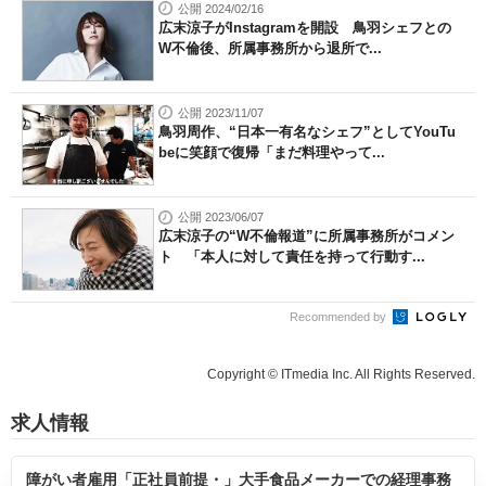
公開 2024/02/16
広末涼子がInstagramを開設 鳥羽シェフとの
W不倫後、所属事務所から退所で...
公開 2023/11/07
鳥羽周作、“日本一有名なシェフ”としてYouTu
beに笑顔で復帰「まだ料理やって...
公開 2023/06/07
広末涼子の“W不倫報道”に所属事務所がコメン
ト 「本人に対して責任を持って行動す...
Recommended by
Copyright © ITmedia Inc. All Rights Reserved.
求人情報
障がい者雇用「正社員前提・」大手食品メーカーでの経理事務