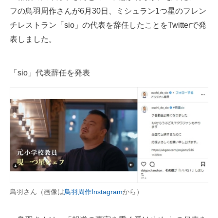
フの鳥羽周作さんが6月30日、ミシュラン1つ星のフレン
ITの今と未来を見通す
チレストラン「sio」の代表を辞任したことをTwitterで発
表しました。
スマホと通信の最新トレンド
進化するPCとデバイスの未来
「sio」代表辞任を発表
好きが集まる 比べて選べる
ビジネスと働き方のヒント
AI活用のいまが分かる
企業ITのトレンドを詳説
経営リーダーのコミュニティ
マーケ×ITの今がよく分かる
鳥羽さん（画像は
鳥羽周作Instagram
から）
ITエンジニア向け専門サイト