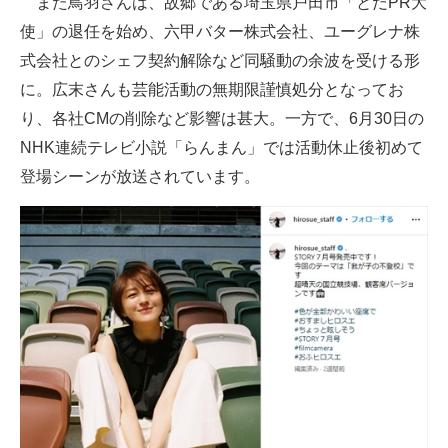
また鳥羽さんは、故郷である埼玉県戸田市「とだPR大
使」の退任を始め、六甲バター株式会社、ユーグレナ株
式会社とのシェフ契約解除など同騒動の余波を受ける形
に。広末さんも芸能活動の無期限謹慎処分となってお
り、各社CMの削除など影響は甚大。一方で、6月30日の
NHK連続テレビ小説「らんまん」では活動休止後初めて
登場シーンが放送されています。