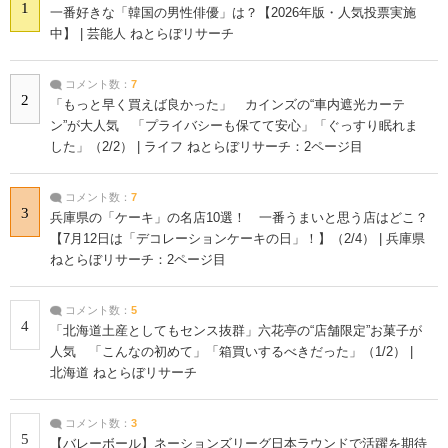
1
一番好きな「韓国の男性俳優」は？【2026年版・人気投票実施
中】 | 芸能人 ねとらぼリサーチ
コメント数：
7
2
「もっと早く買えば良かった」 カインズの“車内遮光カーテ
ン”が大人気 「プライバシーも保てて安心」「ぐっすり眠れま
した」（2/2） | ライフ ねとらぼリサーチ：2ページ目
コメント数：
7
3
兵庫県の「ケーキ」の名店10選！ 一番うまいと思う店はどこ？
【7月12日は「デコレーションケーキの日」！】（2/4） | 兵庫県
ねとらぼリサーチ：2ページ目
コメント数：
5
4
「北海道土産としてもセンス抜群」六花亭の“店舗限定”お菓子が
人気 「こんなの初めて」「箱買いするべきだった」（1/2） |
北海道 ねとらぼリサーチ
コメント数：
3
5
【バレーボール】ネーションズリーグ日本ラウンドで活躍を期待