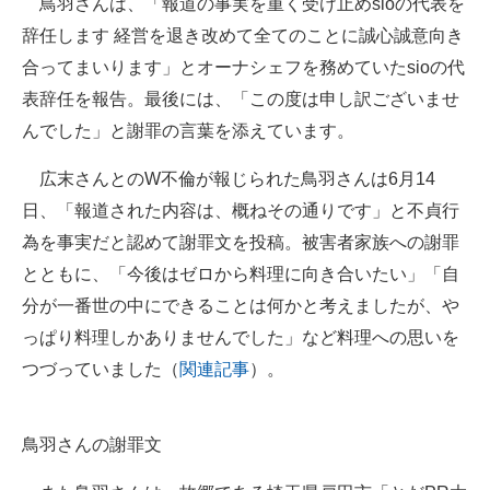
鳥羽さんは、「報道の事実を重く受け止めsioの代表を
企業向けIT製品の総合サイト
辞任します 経営を退き改めて全てのことに誠心誠意向き
合ってまいります」とオーナシェフを務めていたsioの代
IT製品の技術・比較・事例
表辞任を報告。最後には、「この度は申し訳ございませ
製造業のIT導入・活用を支援
んでした」と謝罪の言葉を添えています。
モノづくり技術者専門サイト
広末さんとのW不倫が報じられた鳥羽さんは6月14
日、「報道された内容は、概ねその通りです」と不貞行
エレクトロニクス専門サイト
為を事実だと認めて謝罪文を投稿。被害者家族への謝罪
電子設計の基本と応用
とともに、「今後はゼロから料理に向き合いたい」「自
分が一番世の中にできることは何かと考えましたが、や
エネルギーの専門メディア
っぱり料理しかありませんでした」など料理への思いを
建設×テクノロジーの最前線
つづっていました（
関連記事
）。
ちょっと気になるネットの話題
鳥羽さんの謝罪文