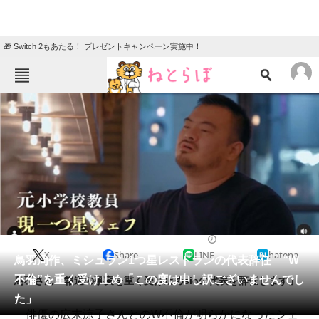
🎁 Switch 2もあたる！ プレゼントキャンペーン実施中！
ねとらぼメニュー
TOP
ニュース
エンタメ
クイズ
グルメ
地域
住まい
教育・育児
動物
リサーチ
2023/06/30 11:55（公開）
X
Share
LINE
hatena
会員記事
鳥羽周作、ミシュラン1つ星レストランの代表辞任 “W
不倫”を重く受け止め「この度は申し訳ございませんでし
鳥羽さん「報道の事実を重く受け止めsioの代表を辞任します」
メディア
た」
俳優の広末涼子さんとのW不倫が明らかになったシェ
注目記事を集めた総合ページ