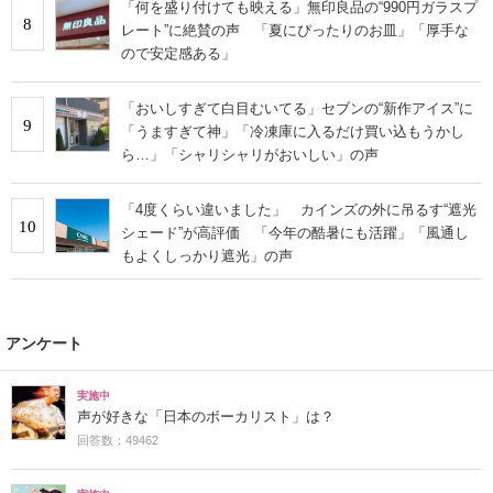
「何を盛り付けても映える」無印良品の“990円ガラスプ
8
レート”に絶賛の声 「夏にぴったりのお皿」「厚手な
ので安定感ある」
「おいしすぎて白目むいてる」セブンの“新作アイス”に
9
「うますぎて神」「冷凍庫に入るだけ買い込もうかし
ら…」「シャリシャリがおいしい」の声
「4度くらい違いました」 カインズの外に吊るす“遮光
10
シェード”が高評価 「今年の酷暑にも活躍」「風通し
もよくしっかり遮光」の声
アンケート
実施中
声が好きな「日本のボーカリスト」は？
回答数：49462