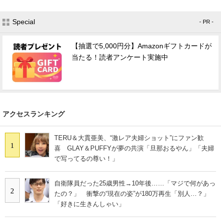
Special
- PR -
【抽選で5,000円分】Amazonギフトカードが
当たる！読者アンケート実施中
アクセスランキング
TERU＆大貫亜美、“激レア夫婦ショット”にファン歓
1
喜 GLAY＆PUFFYが夢の共演「旦那おるやん」「夫婦
で写ってるの尊い！」
自衛隊員だった25歳男性→10年後……「マジで何があっ
2
たの？」 衝撃の“現在の姿”が180万再生「別人…？」
「好きに生きんしゃい」