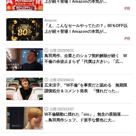
上が続々登場！Amazonの本気が...
PR
Amazon
「え、こんなセールやってたの？」80％OFF以
上が続々登場！Amazonの本気が...
PR
公開 2023/06/21
鳥羽周作、企業とのシェフ契約解除が続く W
不倫の余波止まらず「代償は大きい」「広...
公開 2023/06/14
広末涼子、“W不倫”を事実だと認める 無期限
謹慎処分＆コメント発表 「憧れだった...
公開 2023/12/07
W不倫騒動に揺れた「sio」、無念の星陥落……
→鳥羽周作シェフ、ド派手な髪色に大...