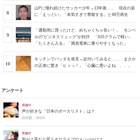
山Pに憧れ続けたサッカー少年→13年後…… 現在の姿
8
に「えっぐい」「本気すぎて尊敬する」と49万再生
「通勤用に買ったけど、めちゃくちゃ良い！」 モンベ
9
ルの“ビジネスリュック”が好評 「615グラムで軽い」
「たくさん入る」「満員電車に乗りやすくなった」
キッチンでバッタを発見→近付いてみると…… まさか
10
の正体に驚き「ヒィっ！」「心臓に悪いよね、、、」
アンケート
実施中
声が好きな「日本のボーカリスト」は？
回答数：49393
実施中
歌が上手だと思うホロライブのメンバーは？