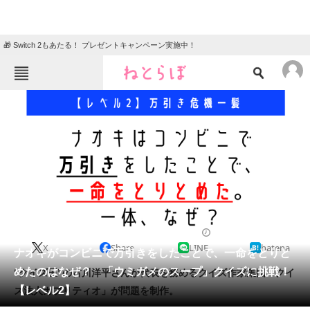
🎁 Switch 2もあたる！ プレゼントキャンペーン実施中！
ねとらぼメニュー
TOP
ニュース
エンタメ
クイズ
グルメ
地域
住まい
教育・育児
動物
リサーチ
2023/09/11 20:05（公開）
X
Share
LINE
hatena
会員記事
ナオキがコンビニで万引きをしたことで、一命をとりと
めたのはなぜ？ 「ウミガメのスープ」クイズに挑戦！
“クイズ王”の古川洋平さんが代表を務めるクイズ作家集団「クイ
メディア
【レベル2】
ズ法人カプリティオ」が問題を制作。
注目記事を集めた総合ページ