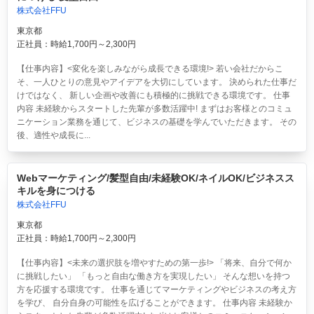
株式会社FFU
東京都
正社員：時給1,700円～2,300円
【仕事内容】<変化を楽しみながら成長できる環境!> 若い会社だからこ
そ、一人ひとりの意見やアイデアを大切にしています。 決められた仕事だ
けではなく、 新しい企画や改善にも積極的に挑戦できる環境です。 仕事
内容 未経験からスタートした先輩が多数活躍中! まずはお客様とのコミュ
ニケーション業務を通じて、ビジネスの基礎を学んでいただきます。 その
後、適性や成長に...
Webマーケティング/髪型自由/未経験OK/ネイルOK/ビジネスス
キルを身につける
株式会社FFU
東京都
正社員：時給1,700円～2,300円
【仕事内容】<未来の選択肢を増やすための第一歩!> 「将来、自分で何か
に挑戦したい」 「もっと自由な働き方を実現したい」 そんな想いを持つ
方を応援する環境です。 仕事を通じてマーケティングやビジネスの考え方
を学び、 自分自身の可能性を広げることができます。 仕事内容 未経験か