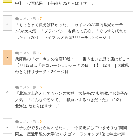
中】（投票結果） | 芸能人 ねとらぼリサーチ
コメント数：
7
2
「もっと早く買えば良かった」 カインズの“車内遮光カーテ
ン”が大人気 「プライバシーも保てて安心」「ぐっすり眠れま
した」（2/2） | ライフ ねとらぼリサーチ：2ページ目
コメント数：
7
3
兵庫県の「ケーキ」の名店10選！ 一番うまいと思う店はどこ？
【7月12日は「デコレーションケーキの日」！】（2/4） | 兵庫県
ねとらぼリサーチ：2ページ目
コメント数：
5
4
「北海道土産としてもセンス抜群」六花亭の“店舗限定”お菓子が
人気 「こんなの初めて」「箱買いするべきだった」（1/2） |
北海道 ねとらぼリサーチ
コメント数：
3
5
「子供ができたら通わせたい」 今後発展していきそうな“関関
同立・産近甲龍の大学”といえば？ ランキング1位に学生の声