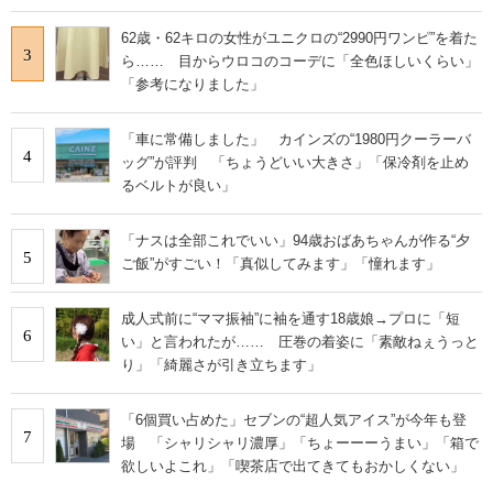
62歳・62キロの女性がユニクロの“2990円ワンピ”を着た
3
ら…… 目からウロコのコーデに「全色ほしいくらい」
「参考になりました」
「車に常備しました」 カインズの“1980円クーラーバ
4
ッグ”が評判 「ちょうどいい大きさ」「保冷剤を止め
るベルトが良い」
「ナスは全部これでいい」94歳おばあちゃんが作る“夕
5
ご飯”がすごい！「真似してみます」「憧れます」
成人式前に“ママ振袖”に袖を通す18歳娘→プロに「短
6
い」と言われたが…… 圧巻の着姿に「素敵ねぇうっと
り」「綺麗さが引き立ちます」
「6個買い占めた」セブンの“超人気アイス”が今年も登
7
場 「シャリシャリ濃厚」「ちょーーーうまい」「箱で
欲しいよこれ」「喫茶店で出てきてもおかしくない」