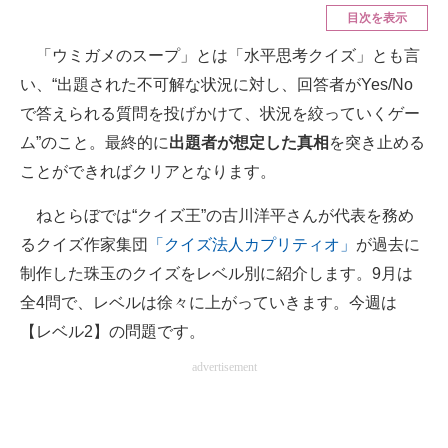
目次を表示
ITの今と未来を見通す
「ウミガメのスープ」とは「水平思考クイズ」とも言
い、“出題された不可解な状況に対し、回答者がYes/No
スマホと通信の最新トレンド
で答えられる質問を投げかけて、状況を絞っていくゲー
進化するPCとデバイスの未来
ム”のこと。最終的に
出題者が想定した真相
を突き止める
ことができればクリアとなります。
好きが集まる 比べて選べる
ビジネスと働き方のヒント
ねとらぼでは“クイズ王”の古川洋平さんが代表を務め
るクイズ作家集団
「クイズ法人カプリティオ」
が過去に
AI活用のいまが分かる
制作した珠玉のクイズをレベル別に紹介します。9月は
企業ITのトレンドを詳説
全4問で、レベルは徐々に上がっていきます。今週は
【レベル2】の問題です。
経営リーダーのコミュニティ
advertisement
マーケ×ITの今がよく分かる
ITエンジニア向け専門サイト