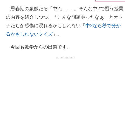
思春期の象徴たる「中2」……。そんな中2で習う授業
ITの今と未来を見通す
の内容を紹介しつつ、「こんな問題やったなぁ」とオト
スマホと通信の最新トレンド
ナたちが感傷に浸れるかもしれない「
中2なら秒で分か
るかもしれないクイズ
」。
進化するPCとデバイスの未来
今回も数学からの出題です。
好きが集まる 比べて選べる
advertisement
ビジネスと働き方のヒント
AI活用のいまが分かる
企業ITのトレンドを詳説
経営リーダーのコミュニティ
マーケ×ITの今がよく分かる
ITエンジニア向け専門サイト