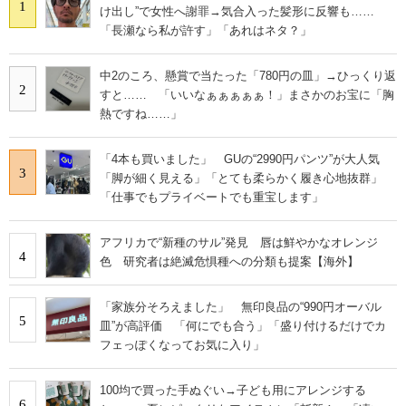
1
け出し”で女性へ謝罪→気合入った髪形に反響も……
「長瀬なら私が許す」「あれはネタ？」
中2のころ、懸賞で当たった「780円の皿」→ひっくり返
2
すと…… 「いいなぁぁぁぁぁ！」まさかのお宝に「胸
熱ですね……」
「4本も買いました」 GUの“2990円パンツ”が大人気
3
「脚が細く見える」「とても柔らかく履き心地抜群」
「仕事でもプライベートでも重宝します」
アフリカで“新種のサル”発見 唇は鮮やかなオレンジ
4
色 研究者は絶滅危惧種への分類も提案【海外】
「家族分そろえました」 無印良品の“990円オーバル
5
皿”が高評価 「何にでも合う」「盛り付けるだけでカ
フェっぽくなってお気に入り」
100均で買った手ぬぐい→子ども用にアレンジする
6