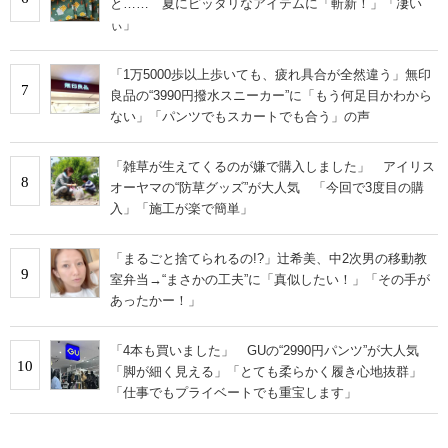
と…… 夏にピッタリなアイテムに「斬新！」「凄い
ぃ」
「1万5000歩以上歩いても、疲れ具合が全然違う」無印
7
良品の“3990円撥水スニーカー”に「もう何足目かわから
ない」「パンツでもスカートでも合う」の声
「雑草が生えてくるのが嫌で購入しました」 アイリス
8
オーヤマの“防草グッズ”が大人気 「今回で3度目の購
入」「施工が楽で簡単」
「まるごと捨てられるの!?」辻希美、中2次男の移動教
9
室弁当→“まさかの工夫”に「真似したい！」「その手が
あったかー！」
「4本も買いました」 GUの“2990円パンツ”が大人気
10
「脚が細く見える」「とても柔らかく履き心地抜群」
「仕事でもプライベートでも重宝します」