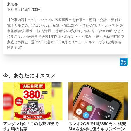
東京都
正社員：時給1,700円
【仕事内容】<クリニックでの医療事務のお仕事> ・窓口、会計 ・受付や
電子カルテのパソコン入力、精算 ・電話対応 ・予約の管理 ・レセプト(診
療報酬請求)業務 ・院内清掃 ・患者様の呼び出しや案内 ・診療補助 など <
必要スキル> 医療事務経験1年以上 <ポイント> ・駅近 ・選べる勤務時間で
家庭との両立 1週休2日 3週休3日 10月にリニューアルオープン(皮膚科も
開設予定) ...
今、あなたにオススメ
アマゾン1位「このお茶ガチで
スマホ2GBで月額850円～ 格安
す」噂のお茶
SIMをお得に使うキャンペーン