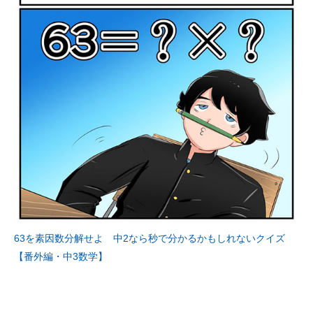
63を素因数分解せよ 中2なら秒で分かるかもしれないクイズ
【番外編・中3数学】