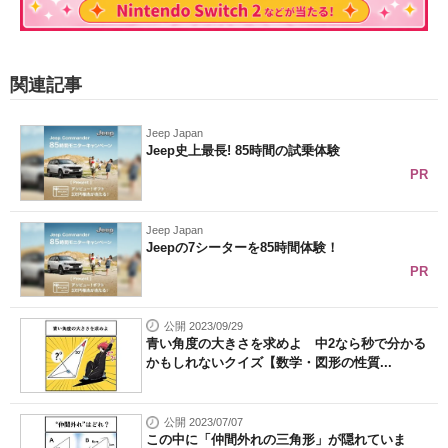
関連記事
Jeep Japan
Jeep史上最長! 85時間の試乗体験
PR
Jeep Japan
Jeepの7シーターを85時間体験！
PR
公開 2023/09/29
青い角度の大きさを求めよ 中2なら秒で分かる
かもしれないクイズ【数学・図形の性質...
公開 2023/07/07
この中に「仲間外れの三角形」が隠れていま