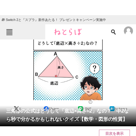
🎁 Switch 2と『スプラ』新作あたる！ プレゼントキャンペーン実施中
ねとらぼメニュー
TOP
ニュース
エンタメ
クイズ
グルメ
地域
住まい
教育・育児
動物
リサーチ
2023/10/03 10:30（公開）
X
Share
LINE
hatena
会員記事
三角形の公式はどうして「底辺×高さ÷2」なの？ 中2な
ら秒で分かるかもしれないクイズ【数学・図形の性質】
大人になって解いてみると、意外と難しい。
メディア
目次を表示
注目記事を集めた総合ページ