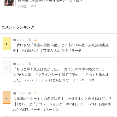
唯一無二の歌声だと思うボーカリストは？
回答数：8039
コメントランキング
コメント数：
20
1
一番好きな「韓国の男性俳優」は？【2026年版・人気投票実施
中】（投票結果） | 芸能人 ねとらぼリサーチ
コメント数：
7
2
「もっと早く買えば良かった」 カインズの“車内遮光カーテ
ン”が大人気 「プライバシーも保てて安心」「ぐっすり眠れま
した」（2/2） | ライフ ねとらぼリサーチ：2ページ目
コメント数：
7
3
兵庫県の「ケーキ」の名店10選！ 一番うまいと思う店はどこ？
【7月12日は「デコレーションケーキの日」！】（2/4） | 兵庫県
ねとらぼリサーチ：2ページ目