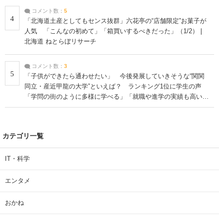
コメント数：
5
4
「北海道土産としてもセンス抜群」六花亭の“店舗限定”お菓子が
人気 「こんなの初めて」「箱買いするべきだった」（1/2） |
北海道 ねとらぼリサーチ
コメント数：
3
5
「子供ができたら通わせたい」 今後発展していきそうな“関関
同立・産近甲龍の大学”といえば？ ランキング1位に学生の声
「学問の街のように多様に学べる」「就職や進学の実績も高い」
| 大学 ねとらぼリサーチ
カテゴリ一覧
IT・科学
エンタメ
おかね