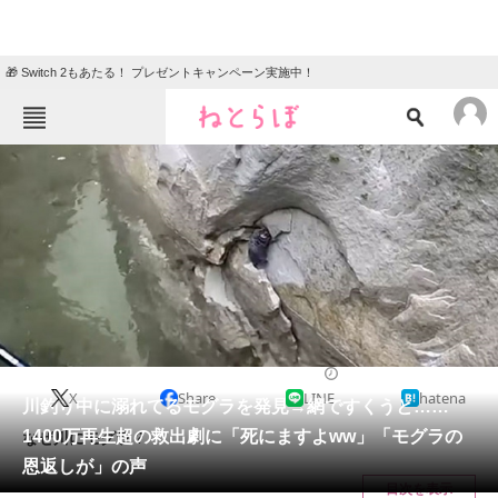
🎁 Switch 2もあたる！ プレゼントキャンペーン実施中！
ねとらぼメニュー
TOP
ニュース
エンタメ
クイズ
グルメ
地域
住まい
教育・育児
動物
リサーチ
2023/11/19 21:00（公開）
X
Share
LINE
hatena
会員記事
川釣り中に溺れてるモグラを発見→網ですくうと……
1400万再生超の救出劇に「死にますよww」「モグラの
なぜ川にモグラ？
メディア
恩返しが」の声
目次を表示
注目記事を集めた総合ページ