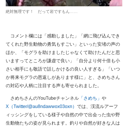
絶対無理です！ だって岩ですもん……
コメント欄には「感動しました」「網に飛び込んでき
てくれた野生動物の勇気もすごい」といった安堵の声の
ほか、「モグラを助けましたじゃなくて助けたんだと思
いますってところが謙虚で良い」「自分より何十倍も小
さい相手にも敬語で話しかけるの良い人すぎる」「いつ
か将来モグラの恩返しがあります様に」と、さめちさん
の対応や人柄に注目する声も寄せられました。
さめちさんのYouTubeチャンネル
「さめち」
や
X（Twitter/@au8ndawwox03oxn）
では、渓流ルアーフ
ィッシングをしている様子や自然の中で出会った虫や野
生動物たちの姿が見られます。釣りや自然が好きな人は