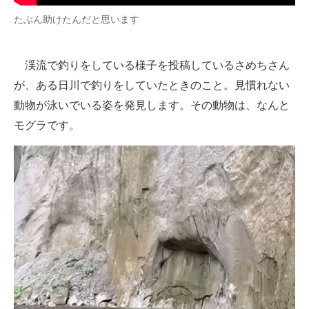
企業向けIT製品の総合サイト
たぶん助けたんだと思います
IT製品の技術・比較・事例
渓流で釣りをしている様子を投稿しているさめちさん
製造業のIT導入・活用を支援
が、ある日川で釣りをしていたときのこと。見慣れない
動物が泳いでいる姿を発見します。その動物は、なんと
モノづくり技術者専門サイト
モグラです。
エレクトロニクス専門サイト
電子設計の基本と応用
エネルギーの専門メディア
建設×テクノロジーの最前線
ちょっと気になるネットの話題