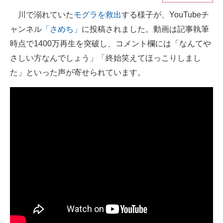
川で溺れていた
モグラを救出
する様子が、YouTubeチ
ITの今と未来を見通す
ャンネル
「さめち」
に投稿されました。動画は記事執筆
スマホと通信の最新トレンド
時点で1400万再生を突破し、コメント欄には「なんてや
さしい方なんでしょう」「終始笑えてほっこりしまし
進化するPCとデバイスの未来
た」といった声が寄せられています。
好きが集まる 比べて選べる
ビジネスと働き方のヒント
AI活用のいまが分かる
企業ITのトレンドを詳説
経営リーダーのコミュニティ
マーケ×ITの今がよく分かる
ITエンジニア向け専門サイト