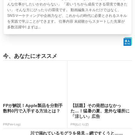
んな仕事がしたいかわからない」 「若いうちから成長できる環境で働きた
い」 そんな方にぴったりの環境です。 動画編集スキルだけではなく、
SNSマーケティングや企画力など、これからの時代に必要とされるスキル
を実践で学ぶことができます。 仕事内容 未経験からスタートした先輩が
多数活躍中! まずは...
今、あなたにオススメ
FPが解説！Apple製品を分割手
【話題】その発想はなかっ
数料0円で入手する方法とは？
た…！猛暑の夏、意外な場所に
「涼しい」広告
PR(Fav-Log)
PR(ねとらぼ)
川で溺れているモグラを発見→網ですくうと……