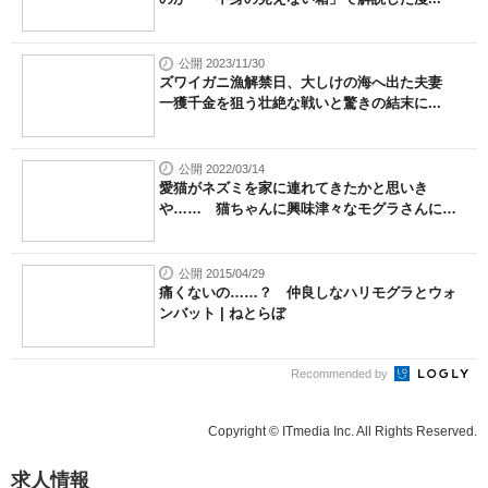
公開 2023/11/30
ズワイガニ漁解禁日、大しけの海へ出た夫妻
一獲千金を狙う壮絶な戦いと驚きの結末に...
公開 2022/03/14
愛猫がネズミを家に連れてきたかと思いき
や…… 猫ちゃんに興味津々なモグラさんに
家...
公開 2015/04/29
痛くないの……？ 仲良しなハリモグラとウォ
ンバット | ねとらぼ
Recommended by
Copyright © ITmedia Inc. All Rights Reserved.
求人情報