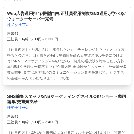
Web広告運用担当/髪型自由/正社員登用制度/SNS運用が学べる/
ウォーターサーバー完備
株式会社FFU
東京都
正社員：時給1,700円～2,300円
【仕事内容】<大切なのは「成長したい」「チャレンジしたい」という気
持ち!> 今こそ、自分磨きの時!市場価値を高める生涯スキルを身につけよ
う! SNS・マーケティングを学びながら、将来の選択肢を増やしたい方募
集! 経験や学歴は一切不問です! 仕事内容 未経験からスタートした先輩が多
数活躍中! まずはお客様とのコミュニケーション業務を通じて、ビジネス
の基礎を学んでいただきます。 その後、...
SNS編集スタッフ/SNSマーケティング/ネイルOK/ショート動画
編集/交通費支給
株式会社FFU
東京都
正社員：時給1,800円～2,400円
【仕事内容】<20代から未来につながるスキルを身につけよう!> 「将来ど