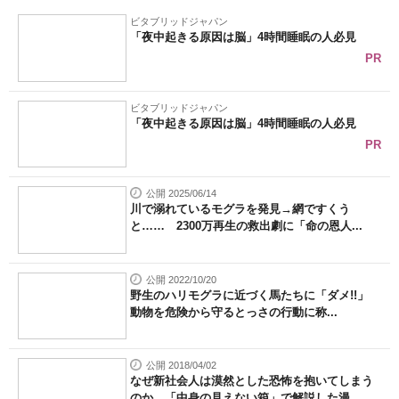
ビタブリッドジャパン
「夜中起きる原因は脳」4時間睡眠の人必見
PR
ビタブリッドジャパン
「夜中起きる原因は脳」4時間睡眠の人必見
PR
公開 2025/06/14
川で溺れているモグラを発見→網ですくう
と…… 2300万再生の救出劇に「命の恩人...
公開 2022/10/20
野生のハリモグラに近づく馬たちに「ダメ!!」
動物を危険から守るとっさの行動に称...
公開 2018/04/02
なぜ新社会人は漠然とした恐怖を抱いてしまう
のか 「中身の見えない箱」で解説した漫...