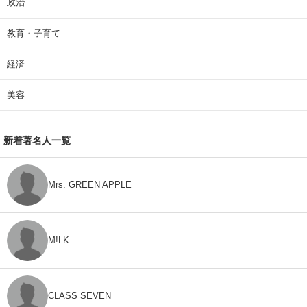
政治
教育・子育て
経済
美容
新着著名人一覧
Mrs. GREEN APPLE
M!LK
CLASS SEVEN