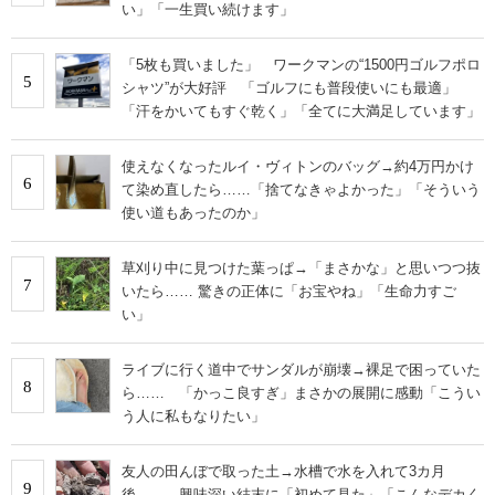
い」「一生買い続けます」
「5枚も買いました」 ワークマンの“1500円ゴルフポロ
5
シャツ”が大好評 「ゴルフにも普段使いにも最適」
「汗をかいてもすぐ乾く」「全てに大満足しています」
使えなくなったルイ・ヴィトンのバッグ→約4万円かけ
6
て染め直したら……「捨てなきゃよかった」「そういう
使い道もあったのか」
草刈り中に見つけた葉っぱ→「まさかな」と思いつつ抜
7
いたら…… 驚きの正体に「お宝やね」「生命力すご
い」
ライブに行く道中でサンダルが崩壊→裸足で困っていた
8
ら…… 「かっこ良すぎ」まさかの展開に感動「こうい
う人に私もなりたい」
友人の田んぼで取った土→水槽で水を入れて3カ月
9
後…… 興味深い結末に「初めて見た」「こんなデカく