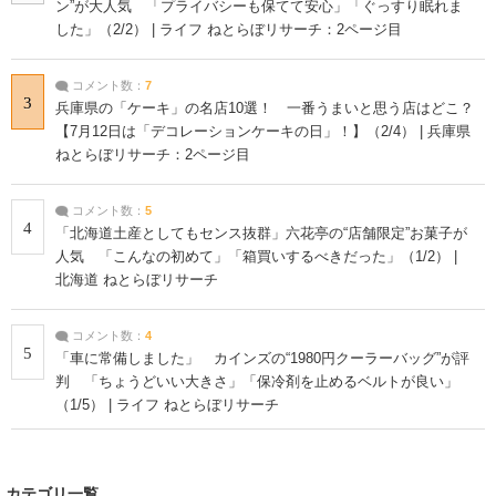
ン”が大人気 「プライバシーも保てて安心」「ぐっすり眠れま
した」（2/2） | ライフ ねとらぼリサーチ：2ページ目
コメント数：
7
3
兵庫県の「ケーキ」の名店10選！ 一番うまいと思う店はどこ？
【7月12日は「デコレーションケーキの日」！】（2/4） | 兵庫県
ねとらぼリサーチ：2ページ目
コメント数：
5
4
「北海道土産としてもセンス抜群」六花亭の“店舗限定”お菓子が
人気 「こんなの初めて」「箱買いするべきだった」（1/2） |
北海道 ねとらぼリサーチ
コメント数：
4
5
「車に常備しました」 カインズの“1980円クーラーバッグ”が評
判 「ちょうどいい大きさ」「保冷剤を止めるベルトが良い」
（1/5） | ライフ ねとらぼリサーチ
カテゴリ一覧