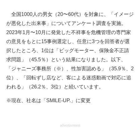
企業向けIT製品の総合サイト
全国1000人の男女（20〜60代）を対象に、「イメージ
IT製品の技術・比較・事例
が悪化した出来事」についてアンケート調査を実施。
2023年1月〜10月に発覚した不祥事を危機管理の専門家
製造業のIT導入・活用を支援
の意見をもとに15事例選定し、任意に3つを回答者が選
モノづくり技術者専門サイト
択したところ、1位は「ビッグモーター、保険金不正請
求問題」（45.5％）という結果になりました。以下、
エレクトロニクス専門サイト
「ジャニーズ事務所（※）、性加害認める」（35.9％、2
電子設計の基本と応用
位）、「回転ずし店など、客による迷惑動画で対応に追
われる」（26.2％、3位）と続いています。
エネルギーの専門メディア
※現在、社名は「SMILE-UP.」に変更
建設×テクノロジーの最前線
ちょっと気になるネットの話題
advertisement