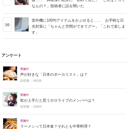
なんの？」投稿者に話を聞いた
室外機に100均アイテムをかぶせると…… お手軽な日
10
光対策に「ちゃんと空間ができてグー」「これで楽しま
す」
アンケート
実施中
声が好きな「日本のボーカリスト」は？
回答数：49538
実施中
歌が上手だと思うホロライブのメンバーは？
回答数：23884
実施中
ラーメンって日本食？それとも中華料理？