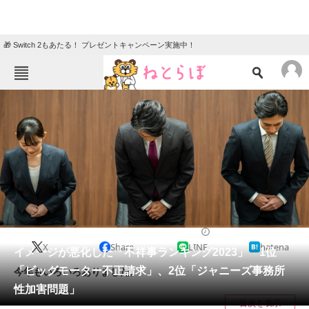
🎁 Switch 2もあたる！ プレゼントキャンペーン実施中！
ねとらぼメニュー
TOP
ニュース
エンタメ
クイズ
グルメ
地域
住まい
教育・育児
動物
リサーチ
2023/12/01 19:57（公開）
X
Share
LINE
hatena
会員記事
イメージが悪化した「不祥事ランキング2023」 1位
「ビッグモーター不正請求」、2位「ジャニーズ事務所
今年もいろいろありました。
メディア
性加害問題」
目次を表示
注目記事を集めた総合ページ