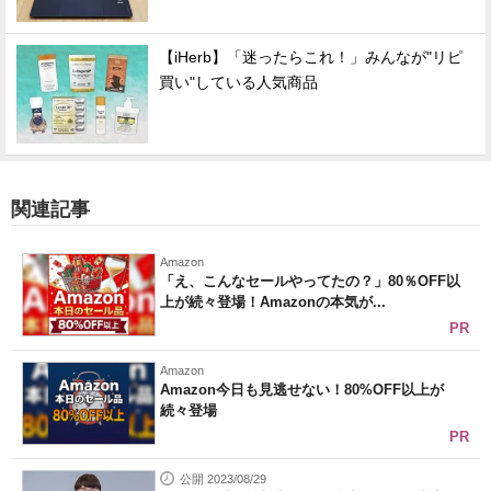
【iHerb】「迷ったらこれ！」みんなが"リピ
買い"している人気商品
関連記事
Amazon
「え、こんなセールやってたの？」80％OFF以
上が続々登場！Amazonの本気が...
PR
Amazon
Amazon今日も見逃せない！80%OFF以上が
続々登場
PR
公開 2023/08/29