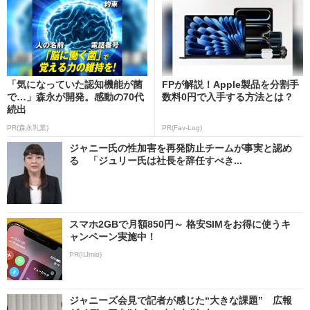
「気になっていた認知機能が菌
FPが解説！Apple製品を分割手
で…」森永が開発。感動の70代
数料0円で入手する方法とは？
続出
PR(森永乳業)
PR(Fav-Log)
ジャニー氏の性加害を再発防止チームが事実と認め
る 「ジュリー氏は社長を辞任すべき...
スマホ2GBで月額850円～ 格安SIMをお得に使うキ
ャンペーン実施中！
PR(IIJmio)
ジャニーズ会見で記者が感じた“大きな課題” 広報