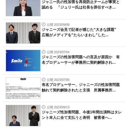
ジャニー氏の性加害を再発防止チームが事実と
認める 「ジュリー氏は社長を辞任すべき...
公開 2023/09/08
ジャニーズ会見で記者が感じた“大きな課題”
広報がメディアを”たらいまわし”した...
公開 2023/07/04
ジャニーズの性加害問題への言及が原因か 有
名プロデューサーが事務所に契約解除され...
公開 2023/07/06
有名プロデューサー、ジャニーズの性加害問題
触れて契約解除されたと主張 所属事務所...
公開 2023/09/13
ジャニーズ性加害問題、今後1年間出演料はタレ
ント本人に全て支払うと表明 被害者へ...