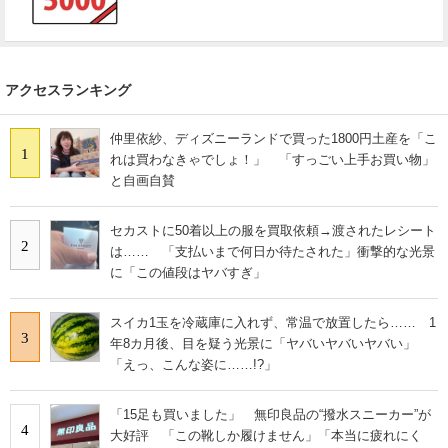
アクセスランキング
仲里依紗、ディズニーランドで買った1800円土産を「こ
1
れは買わなきゃでしょ！」 「すっごい上手お買い物」
と自画自賛
セカストに50着以上の服を買取依頼→渡されたレシート
2
は…… 「支払いまで何日か待たされた」衝撃的な光景
に「この値段はヤバすぎ」
スイカ1玉を冷蔵庫に入れず、常温で放置したら…… 1
3
年8カ月後、目を疑う光景に「ヤバいヤバいヤバい」
「えっ、こんな姿に……!?」
「15足も買いました」 無印良品の“撥水スニーカー”が
4
大好評 「この靴しか履けません」「本当に疲れにく