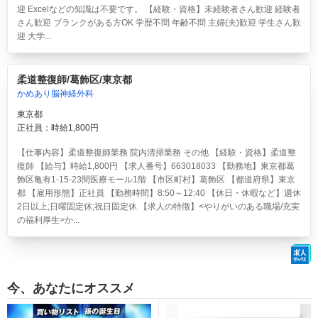
迎 Excelなどの知識は不要です。 【経験・資格】未経験者さん歓迎 経験者
さん歓迎 ブランクがある方OK 学歴不問 年齢不問 主婦(夫)歓迎 学生さん歓
迎 大学...
柔道整復師/葛飾区/東京都
かめあり脳神経外科
東京都
正社員：時給1,800円
【仕事内容】柔道整復師業務 院内清掃業務 その他 【経験・資格】柔道整
復師 【給与】時給1,800円 【求人番号】663018033 【勤務地】東京都葛
飾区亀有1-15-23間医療モール1階 【市区町村】葛飾区 【都道府県】東京
都 【雇用形態】正社員 【勤務時間】8:50～12:40 【休日・休暇など】週休
2日以上;日曜固定休;祝日固定休 【求人の特徴】<やりがいのある職場/充実
の福利厚生>か...
今、あなたにオススメ