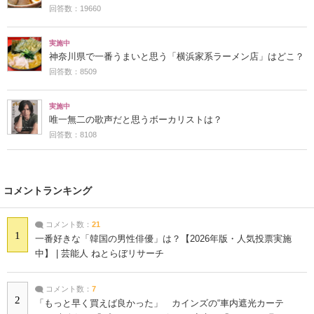
回答数：19660
実施中
神奈川県で一番うまいと思う「横浜家系ラーメン店」はどこ？
回答数：8509
実施中
唯一無二の歌声だと思うボーカリストは？
回答数：8108
コメントランキング
コメント数：
21
1
一番好きな「韓国の男性俳優」は？【2026年版・人気投票実施
中】 | 芸能人 ねとらぼリサーチ
コメント数：
7
2
「もっと早く買えば良かった」 カインズの“車内遮光カーテ