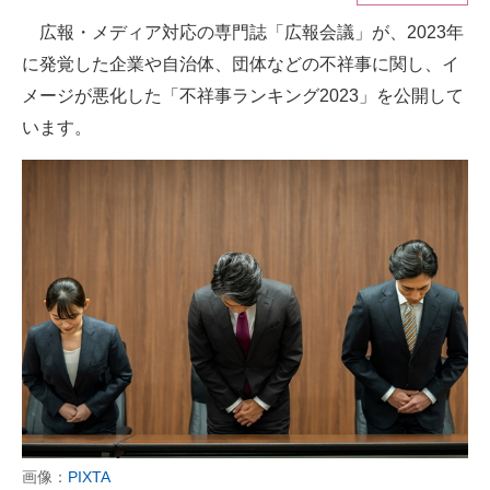
広報・メディア対応の専門誌「広報会議」が、2023年
ITの今と未来を見通す
に発覚した企業や自治体、団体などの不祥事に関し、イ
スマホと通信の最新トレンド
メージが悪化した「不祥事ランキング2023」を公開して
います。
進化するPCとデバイスの未来
好きが集まる 比べて選べる
ビジネスと働き方のヒント
AI活用のいまが分かる
企業ITのトレンドを詳説
経営リーダーのコミュニティ
マーケ×ITの今がよく分かる
ITエンジニア向け専門サイト
画像：
PIXTA