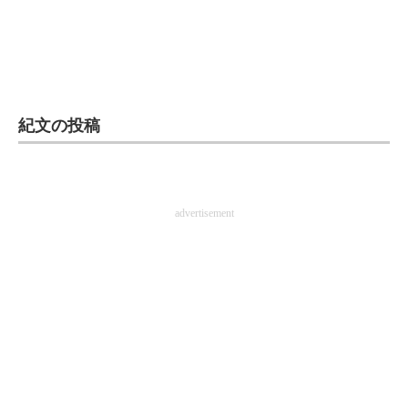
企業向けIT製品の総合サイト
IT製品の技術・比較・事例
製造業のIT導入・活用を支援
紀文の投稿
モノづくり技術者専門サイト
エレクトロニクス専門サイト
advertisement
電子設計の基本と応用
エネルギーの専門メディア
建設×テクノロジーの最前線
ちょっと気になるネットの話題