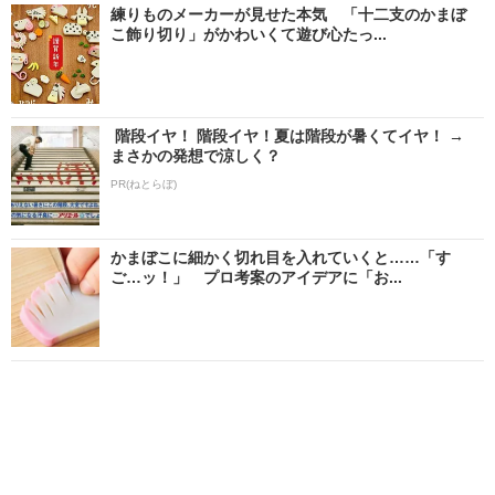
練りものメーカーが見せた本気 「十二支のかまぼ
こ飾り切り」がかわいくて遊び心たっ...
階段イヤ！ 階段イヤ！夏は階段が暑くてイヤ！ →
まさかの発想で涼しく？
PR(ねとらぼ)
かまぼこに細かく切れ目を入れていくと……「す
ご…ッ！」 プロ考案のアイデアに「お...