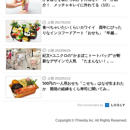
介！ メッチャキレイに外れてる（1/2）...
公開 2017/01/02
食べちゃいたいくらいカワイイ 酉年にぴった
りなインコフードアート「おせち」「年越...
公開 2023/06/29
紀文×ユニクロの“かまぼこトートバッグ”が斬
新なデザインで人気 「たまんない！」...
公開 2022/01/12
500円の一人用おせち「こせち」はなぜ生まれた
か 開発の経緯をくら寿司に聞いてみ...
Recommended by
Copyright © ITmedia Inc. All Rights Reserved.