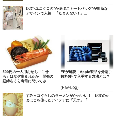
紀文×ユニクロの“かまぼこトートバッグ”が斬新な
デザインで人気 「たまんない！」...
500円の一人用おせち「こせ
FPが解説！Apple製品を分割手
ち」はなぜ生まれたか 開発の
数料0円で入手する方法とは？
経緯をくら寿司に聞いてみ...
(Fav-Log)
すみっコぐらしのラーメンがかわいい！ 紀文のか
まぼこを使ったアイデアに「天才」「...