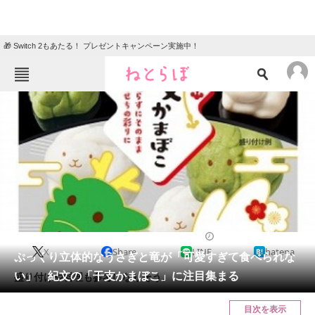
🎁 Switch 2もあたる！ プレゼントキャンペーン実施中！
ねとらぼメニュー
TOP
ニュース
エンタメ
クイズ
グルメ
地域
住まい
教育・育児
動物
リサーチ
2023/12/14 10:14（公開）
X
Share
LINE
hatena
会員記事
ぷっくり立体的なうさぎと竜が「可愛すぎて食べられな
い」 紀文の「干支かまぼこ」に注目集まる
盛り付けや料理も参考になりそう。
メディア
目次を表示
注目記事を集めた総合ページ