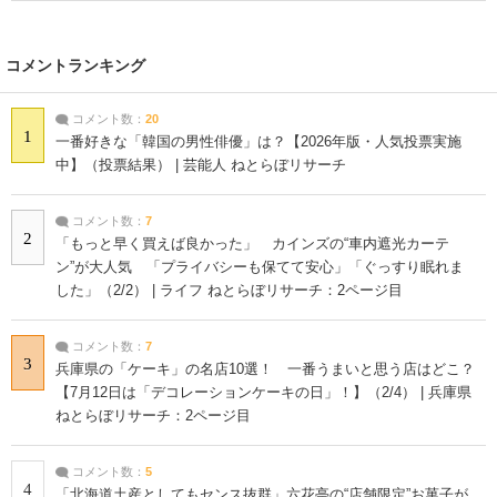
コメントランキング
コメント数：
20
1
一番好きな「韓国の男性俳優」は？【2026年版・人気投票実施
中】（投票結果） | 芸能人 ねとらぼリサーチ
コメント数：
7
2
「もっと早く買えば良かった」 カインズの“車内遮光カーテ
ン”が大人気 「プライバシーも保てて安心」「ぐっすり眠れま
した」（2/2） | ライフ ねとらぼリサーチ：2ページ目
コメント数：
7
3
兵庫県の「ケーキ」の名店10選！ 一番うまいと思う店はどこ？
【7月12日は「デコレーションケーキの日」！】（2/4） | 兵庫県
ねとらぼリサーチ：2ページ目
コメント数：
5
4
「北海道土産としてもセンス抜群」六花亭の“店舗限定”お菓子が