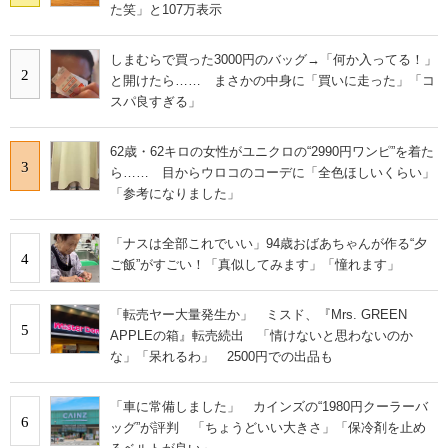
た笑」と107万表示
しまむらで買った3000円のバッグ→「何か入ってる！」
2
と開けたら…… まさかの中身に「買いに走った」「コ
スパ良すぎる」
62歳・62キロの女性がユニクロの“2990円ワンピ”を着た
3
ら…… 目からウロコのコーデに「全色ほしいくらい」
「参考になりました」
「ナスは全部これでいい」94歳おばあちゃんが作る“夕
4
ご飯”がすごい！「真似してみます」「憧れます」
「転売ヤー大量発生か」 ミスド、『Mrs. GREEN
5
APPLEの箱』転売続出 「情けないと思わないのか
な」「呆れるわ」 2500円での出品も
「車に常備しました」 カインズの“1980円クーラーバ
6
ッグ”が評判 「ちょうどいい大きさ」「保冷剤を止め