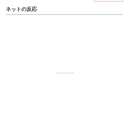
ネットの反応
ITの今と未来を見通す
スマホと通信の最新トレンド
進化するPCとデバイスの未来
好きが集まる 比べて選べる
ビジネスと働き方のヒント
advertisement
AI活用のいまが分かる
企業ITのトレンドを詳説
経営リーダーのコミュニティ
マーケ×ITの今がよく分かる
ITエンジニア向け専門サイト