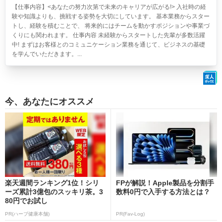
【仕事内容】<あなたの努力次第で未来のキャリアが広がる!> 入社時の経
験や知識よりも、挑戦する姿勢を大切にしています。 基本業務からスター
トし、経験を積むことで、 将来的にはチームを動かすポジションや事業づ
くりにも関われます。 仕事内容 未経験からスタートした先輩が多数活躍
中! まずはお客様とのコミュニケーション業務を通じて、ビジネスの基礎
を学んでいただきます。...
今、あなたにオススメ
楽天週間ランキング1位！シリ
FPが解説！Apple製品を分割手
ーズ累計3億包のスッキリ茶。3
数料0円で入手する方法とは？
80円でお試し
PR(ハーブ健康本舗)
PR(Fav-Log)