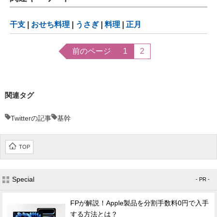
干支
|
おせち料理
|
うさぎ
|
料理
|
正月
前のページ
1
2
関連タグ
Twitterの記事
基幹
TOP
Special
- PR -
FPが解説！Apple製品を分割手数料0円で入手
する方法とは？