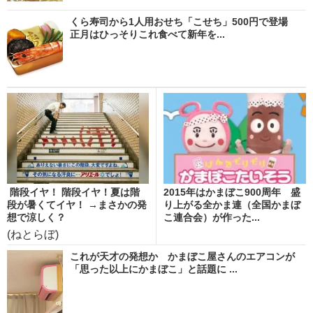
くら寿司から1人用おせち「こせち」500円で登場
正月はひっそりこれ食べて新年を...
階段イヤ！ 階段イヤ！夏は階
2015年はかまぼこ900周年 盛
段が暑くてイヤ！ →まさかの発
り上がる全かま連（全国かまぼ
想で涼しく？
こ連合会）が作った...
(ねとらぼ)
これが天才の発想か かまぼこ屋さんのエアコンが
「思った以上にかまぼこ」と話題に ...