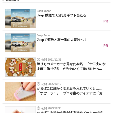
Jeep Japan
Jeep 抽選で3万円分ギフト当たる
PR
Jeep Japan
Jeepで家族と夏一番の大冒険へ！
PR
公開 2021/12/31
練りものメーカーが見せた本気 「十二支のか
まぼこ飾り切り」がかわいくて遊び心たっ...
公開 2025/12/12
かまぼこに細かく切れ目を入れていくと……
「すご…ッ！」 プロ考案のアイデアに「お...
公開 2023/12/30
かまぼこを板から剥がす方法をメーカーが紹