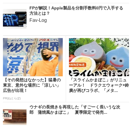
FPが解説！Apple製品を分割手数料0円で入手する
方法とは？
Fav-Log
【その発想はなかった】猛暑の
「スライムかまぼこ」がリニュ
東京、意外な場所に「涼しい」
ーアル！ ドラクエウォーク×鈴
広告が出現！
廣が再びコラボ、「メタ...
PR(ねとらぼ)
ウナギの長焼きを再現した「すごーく長いうな次
郎 蒲焼風かまぼこ」 夏季限定で発売...