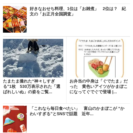
好きなおせち料理、1位は「お雑煮」 2位は？ 紀
文の「お正月全国調査」
たまたま撮れた“神々しすぎ
お弁当の中身は「ぐでたま」だ
る”1枚 530万表示された「選
った 黄色いアイツがかまぼこ
ばれしいぬ」の姿をご覧...
になってぐでぐで登場 |...
「これなら毎日食べたい」 富山のかまぼこが “か
わいすぎる”とSNSで話題 近年...