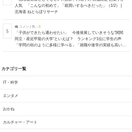
人気 「こんなの初めて」「箱買いするべきだった」（1/2） |
北海道 ねとらぼリサーチ
コメント数：
3
5
「子供ができたら通わせたい」 今後発展していきそうな“関関
同立・産近甲龍の大学”といえば？ ランキング1位に学生の声
「学問の街のように多様に学べる」「就職や進学の実績も高い」
| 大学 ねとらぼリサーチ
カテゴリ一覧
IT・科学
エンタメ
おかね
カルチャー・アート