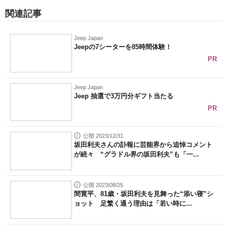
関連記事
Jeep Japan
Jeepの7シーターを85時間体験！
PR
Jeep Japan
Jeep 抽選で3万円分ギフト当たる
PR
公開 2023/12/31
坂田利夫さんの訃報に芸能界から追悼コメント
が続々 “グラドル界の坂田利夫”も「一...
公開 2023/08/25
間寛平、81歳・坂田利夫を見舞った“添い寝”シ
ョット 足繁く通う理由は「若い時に...