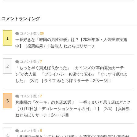
コメントランキング
コメント数：
20
1
一番好きな「韓国の男性俳優」は？【2026年版・人気投票実施
中】（投票結果） | 芸能人 ねとらぼリサーチ
コメント数：
7
2
「もっと早く買えば良かった」 カインズの“車内遮光カーテ
ン”が大人気 「プライバシーも保てて安心」「ぐっすり眠れま
した」（2/2） | ライフ ねとらぼリサーチ：2ページ目
コメント数：
7
3
兵庫県の「ケーキ」の名店10選！ 一番うまいと思う店はどこ？
【7月12日は「デコレーションケーキの日」！】（2/4） | 兵庫県
ねとらぼリサーチ：2ページ目
コメント数：
5
4
「北海道土産としてもセンス抜群」六花亭の“店舗限定”お菓子が