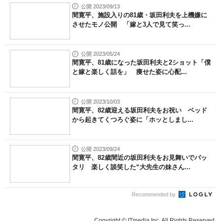
公開 2023/09/13
間寛平、施設入りの81歳・坂田利夫を上機嫌に
させたモノ公開 「嫁と3人で見て笑っ...
公開 2023/05/24
間寛平、81歳になった坂田利夫と2ショット「僕
と嫁と楽しく話を」 痩せた姿に心配...
公開 2023/10/03
間寛平、82歳迎える坂田利夫をお祝い ベッド
から起きてくつろぐ姿に「ホッとしまし...
公開 2023/09/24
間寛平、82歳間近の坂田利夫をお見舞いでバッ
タリ 楽しく談笑した“大先生の妹さん...
Recommended by
Copyright © ITmedia Inc. All Rights Reserved.