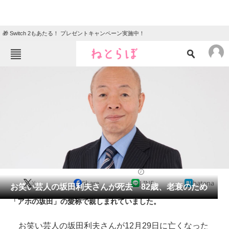
🎁 Switch 2もあたる！ プレゼントキャンペーン実施中！
ねとらぼメニュー
TOP
ニュース
エンタメ
クイズ
グルメ
地域
住まい
教育・育児
動物
リサーチ
2023/12/31 00:26（公開）
X
Share
LINE
hatena
会員記事
お笑い芸人の坂田利夫さんが死去 82歳、老衰のため
「アホの坂田」の愛称で親しまれていました。
メディア
お笑い芸人の坂田利夫さんが12月29日に亡くなった
注目記事を集めた総合ページ