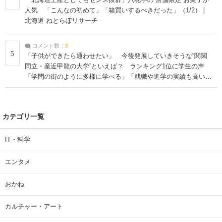
人気 「こんなの初めて」「箱買いするべきだった」（1/2） |
北海道 ねとらぼリサーチ
コメント数：
3
5
「子供ができたら通わせたい」 今後発展していきそうな“関関
同立・産近甲龍の大学”といえば？ ランキング1位に学生の声
「学問の街のように多様に学べる」「就職や進学の実績も高い」
| 大学 ねとらぼリサーチ
カテゴリ一覧
IT・科学
エンタメ
おかね
カルチャー・アート