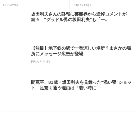
PR(IIJmio)
PR(Fav-Log)
坂田利夫さんの訃報に芸能界から追悼コメントが
続々 “グラドル界の坂田利夫”も「一...
【注目】地下鉄の駅で一番涼しい場所？まさかの場
所にメッセージ広告が登場
PR(ねとらぼ)
間寛平、81歳・坂田利夫を見舞った“添い寝”ショッ
ト 足繁く通う理由は「若い時に...