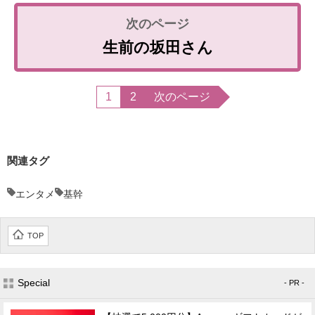
生前の坂田さん
1
2
次のページ
関連タグ
エンタメ
基幹
TOP
Special
- PR -