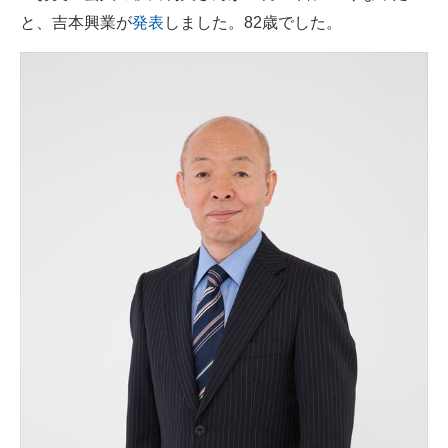
と、吉本興業が
発表
しました。82歳でした。
ITの今と未来を見通す
スマホと通信の最新トレンド
進化するPCとデバイスの未来
好きが集まる 比べて選べる
ビジネスと働き方のヒント
AI活用のいまが分かる
企業ITのトレンドを詳説
経営リーダーのコミュニティ
マーケ×ITの今がよく分かる
ITエンジニア向け専門サイト