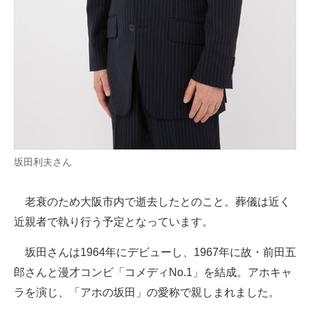
企業向けIT製品の総合サイト
IT製品の技術・比較・事例
製造業のIT導入・活用を支援
モノづくり技術者専門サイト
エレクトロニクス専門サイト
坂田利夫さん
電子設計の基本と応用
エネルギーの専門メディア
老衰のため大阪市内で逝去したとのこと。葬儀は近く
近親者で執り行う予定となっています。
建設×テクノロジーの最前線
坂田さんは1964年にデビューし、1967年に故・前田五
ちょっと気になるネットの話題
郎さんと漫才コンビ「コメディNo.1」を結成。アホキャ
ラを演じ、「アホの坂田」の愛称で親しまれました。