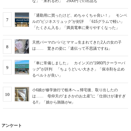
な」「呆れるわ」 2500円での出品も
「通勤用に買ったけど、めちゃくちゃ良い！」 モンベ
7
ルの“ビジネスリュック”が好評 「615グラムで軽い」
「たくさん入る」「満員電車に乗りやすくなった」
天然パーマのパパとママ→生まれてきた2人の女の子
8
は…… 驚きの姿に「遺伝って不思議ですね」
「車に常備しました」 カインズの“1980円クーラーバ
9
ッグ”が評判 「ちょうどいい大きさ」「保冷剤を止め
るベルトが良い」
小6娘が修学旅行で栃木へ→帰宅後、取り出したの
10
は…… 母仰天の“まさかのお土産”に「仕掛けが凄すぎ
る!!」「娘から賄賂がw」
アンケート