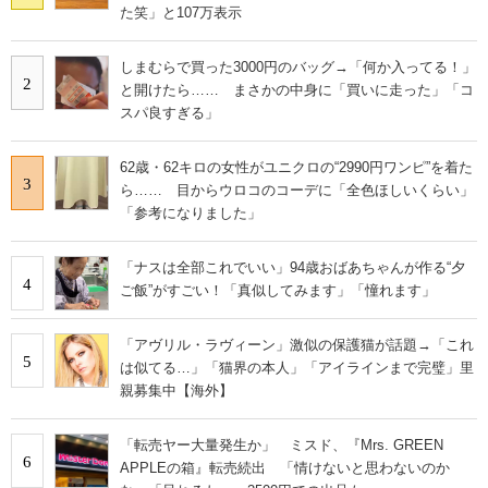
た笑」と107万表示
しまむらで買った3000円のバッグ→「何か入ってる！」
2
と開けたら…… まさかの中身に「買いに走った」「コ
スパ良すぎる」
62歳・62キロの女性がユニクロの“2990円ワンピ”を着た
3
ら…… 目からウロコのコーデに「全色ほしいくらい」
「参考になりました」
「ナスは全部これでいい」94歳おばあちゃんが作る“夕
4
ご飯”がすごい！「真似してみます」「憧れます」
「アヴリル・ラヴィーン」激似の保護猫が話題→「これ
5
は似てる…」「猫界の本人」「アイラインまで完璧」里
親募集中【海外】
「転売ヤー大量発生か」 ミスド、『Mrs. GREEN
6
APPLEの箱』転売続出 「情けないと思わないのか