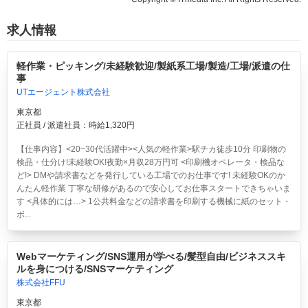
求人情報
軽作業・ピッキング/未経験歓迎/製紙系工場/製造/工場/派遣の仕
事
UTエージェント株式会社
東京都
正社員 / 派遣社員：時給1,320円
【仕事内容】<20~30代活躍中><人気の軽作業>駅チカ徒歩10分 印刷物の
検品・仕分け!未経験OK!夜勤×月収28万円可
<印刷機オペレータ・検品な
ど!> DMや請求書などを発行している工場でのお仕事です! 未経験OKのか
んたん軽作業 丁寧な研修があるので安心してお仕事スタートできちゃいま
す <具体的には…> 1公共料金などの請求書を印刷する機械に紙のセット・
ボ...
Webマーケティング/SNS運用が学べる/髪型自由/ビジネススキ
ルを身につける/SNSマーケティング
株式会社FFU
東京都