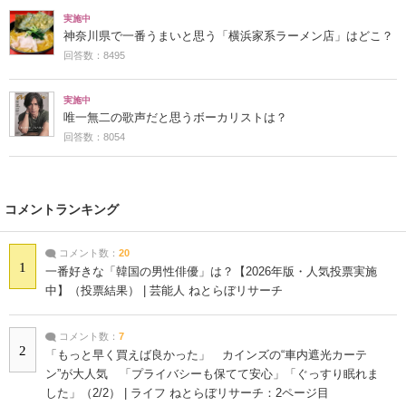
実施中
神奈川県で一番うまいと思う「横浜家系ラーメン店」はどこ？
回答数：8495
実施中
唯一無二の歌声だと思うボーカリストは？
回答数：8054
コメントランキング
コメント数：
20
1
一番好きな「韓国の男性俳優」は？【2026年版・人気投票実施
中】（投票結果） | 芸能人 ねとらぼリサーチ
コメント数：
7
2
「もっと早く買えば良かった」 カインズの“車内遮光カーテ
ン”が大人気 「プライバシーも保てて安心」「ぐっすり眠れま
した」（2/2） | ライフ ねとらぼリサーチ：2ページ目