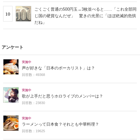
ごくごく普通の500円玉→3枚並べると……「これ全部同
10
じ国の硬貨なんだぜ」 驚きの光景に「ほぼ絶滅的危惧
だね」
アンケート
実施中
声が好きな「日本のボーカリスト」は？
回答数：49368
実施中
歌が上手だと思うホロライブのメンバーは？
回答数：23830
実施中
ラーメンって日本食？それとも中華料理？
回答数：19625