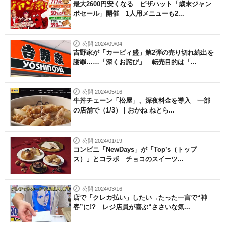
最大2600円安くなる ピザハット「歳末ジャン
ボセール」開催 1人用メニューも2...
公開 2024/09/04
吉野家が「カービィ盛」第2弾の売り切れ続出を
謝罪……「深くお詫び」 転売目的は「...
公開 2024/05/16
牛丼チェーン「松屋」、深夜料金を導入 一部
の店舗で（1/3） | おかね ねとら...
公開 2024/01/19
コンビニ「NewDays」が「Top’s（トップ
ス）」とコラボ チョコのスイーツ...
公開 2024/03/16
店で「クレカ払い」したい→たった一言で“神
客”に!? レジ店員が喜ぶ“ささいな気...