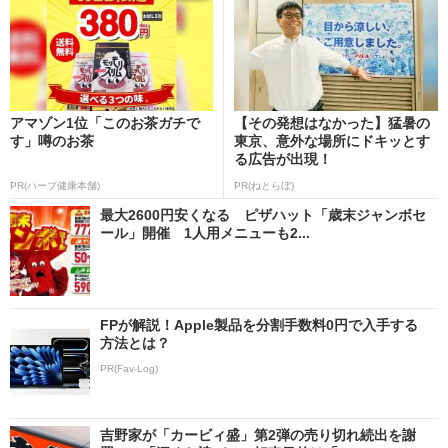
アマゾン1位「このお茶ガチで
【その発想はなかった】猛暑の
す」噂のお茶
東京、意外な場所にドキッとす
る広告が出現！
PR(ハーブ健康本舗)
PR(ねとらぼ)
最大2600円安くなる ピザハット「歳末ジャンボセ
ール」開催 1人用メニューも2...
FPが解説！Apple製品を分割手数料0円で入手する
方法とは？
PR(Fav-Log)
吉野家が「カービィ盛」第2弾の売り切れ続出を謝