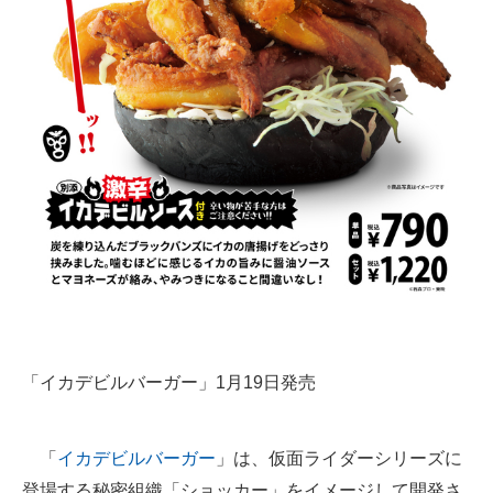
企業向けIT製品の総合サイト
IT製品の技術・比較・事例
製造業のIT導入・活用を支援
モノづくり技術者専門サイト
エレクトロニクス専門サイト
電子設計の基本と応用
エネルギーの専門メディア
建設×テクノロジーの最前線
「イカデビルバーガー」1月19日発売
ちょっと気になるネットの話題
「
イカデビルバーガー
」は、仮面ライダーシリーズに
登場する秘密組織「ショッカー」をイメージして開発さ