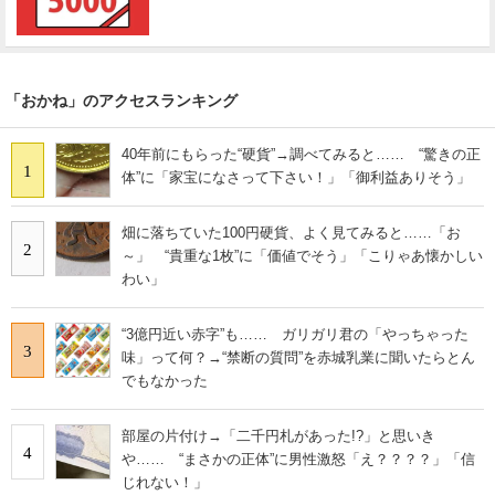
「おかね」のアクセスランキング
40年前にもらった“硬貨”→調べてみると…… “驚きの正
1
体”に「家宝になさって下さい！」「御利益ありそう」
畑に落ちていた100円硬貨、よく見てみると……「お
2
～」 “貴重な1枚”に「価値でそう」「こりゃあ懐かしい
わい」
“3億円近い赤字”も…… ガリガリ君の「やっちゃった
3
味」って何？→“禁断の質問”を赤城乳業に聞いたらとん
でもなかった
部屋の片付け→「二千円札があった!?」と思いき
4
や…… “まさかの正体”に男性激怒「え？？？？」「信
じれない！」