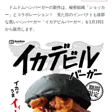
ドムドムハンバーガーの新作は、秘密組織「ショッカ
ITの今と未来を見通す
ー」とコラボレーション！ 見た目のインパクトも抜群
スマホと通信の最新トレンド
な黒いハンバーガー「イカデビルバーガー」を1月19日
から販売します。
進化するPCとデバイスの未来
好きが集まる 比べて選べる
ビジネスと働き方のヒント
AI活用のいまが分かる
企業ITのトレンドを詳説
経営リーダーのコミュニティ
マーケ×ITの今がよく分かる
ITエンジニア向け専門サイト