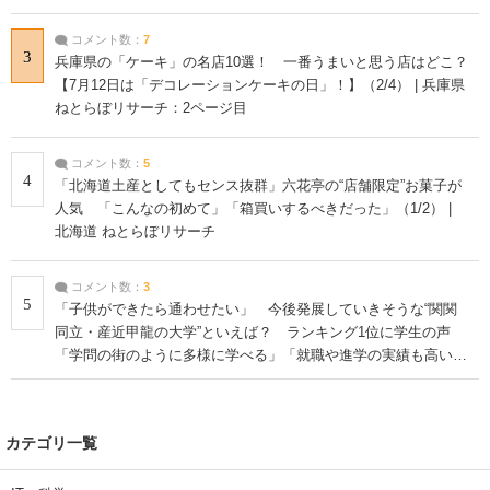
コメント数：
7
3
兵庫県の「ケーキ」の名店10選！ 一番うまいと思う店はどこ？
【7月12日は「デコレーションケーキの日」！】（2/4） | 兵庫県
ねとらぼリサーチ：2ページ目
コメント数：
5
4
「北海道土産としてもセンス抜群」六花亭の“店舗限定”お菓子が
人気 「こんなの初めて」「箱買いするべきだった」（1/2） |
北海道 ねとらぼリサーチ
コメント数：
3
5
「子供ができたら通わせたい」 今後発展していきそうな“関関
同立・産近甲龍の大学”といえば？ ランキング1位に学生の声
「学問の街のように多様に学べる」「就職や進学の実績も高い」
| 大学 ねとらぼリサーチ
カテゴリ一覧