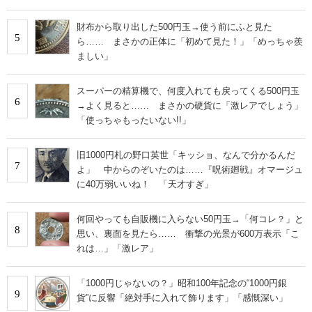
財布から取り出した500円玉→使う前にふと見た
5
ら…… まさかの正体に「初めて見た！」「めっちゃ羨
ましい」
スーパーの精算機で、何度入れても戻ってくる500円玉
6
→よく見ると…… まさかの硬貨に「激レアでしょう」
「使っちゃもったいない!!」
旧1000円札の野口英世「キッショ、なんで分かるんだ
7
よ」 中からのぞいたのは……『呪術廻戦』オマージュ
に40万弱いいね！ 「天才すぎ」
何回やっても自販機に入らない50円玉→「何コレ？」と
8
思い、裏面を見たら…… 衝撃の光景が600万表示「こ
れは…」「激レア」
「1000円じゃないの？」昭和100年記念の“1000円銀
9
貨”に反響「絶対手に入れて飾ります」「感慨深い」