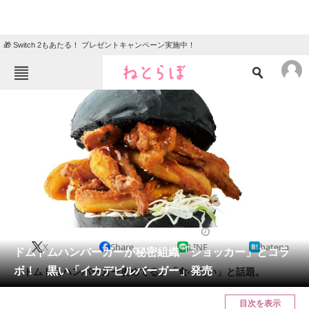
🎁 Switch 2もあたる！ プレゼントキャンペーン実施中！
ねとらぼメニュー
TOP
ニュース
エンタメ
クイズ
グルメ
地域
住まい
教育・育児
動物
リサーチ
おかね
2024/01/12 07:00（公開）
X
Share
LINE
hatena
会員記事
ドムドムハンバーガーが秘密組織「ショッカー」とコラ
ボ！ 黒い「イカデビルバーガー」発売
「ドムドムハンバーガー攻めてる」「食べたい」と話題。
メディア
目次を表示
注目記事を集めた総合ページ