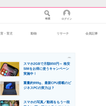
検索
ログイン
教育・育児
動物
リサーチ
会員記事
バイスの未来
好きが集まる 比べて選べる
- PR -
スマホ2GBで月額850円～ 格安
コミュニティ
マーケ×ITの今がよく分かる
SIMをお得に使うキャンペーン
実施中！
重量約999g、最新CPU搭載のビ
・活用を支援
ジネスPCの実力は？
スマホの写真／動画をもう一段