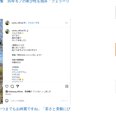
興奮 35年モノの希少性を熱弁「フェラーリ
いつまでもお綺麗ですね」「若さと美貌にび