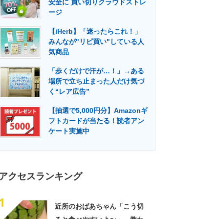
安全に 買い切りクラウドストレ
門メディア
建設×テクノロジーの最前線
ージ
【iHerb】「迷ったらこれ！」
みんなが"リピ買い"している人
気商品
「歩くだけで汗が…！」→ある
場所で立ち止まった人だけ気づ
く“レア広告”
【抽選で5,000円分】Amazonギ
フトカードが当たる！読者アン
ケート実施中
アクセスランキング
1
近所のおばあちゃん「こう切