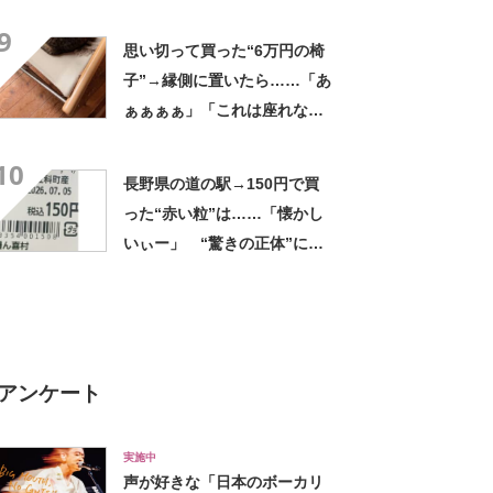
ましいわ！」
9
思い切って買った“6万円の椅
子”→縁側に置いたら……「あ
ぁぁぁぁ」「これは座れな
い」「諦めてください」
10
長野県の道の駅→150円で買
った“赤い粒”は……「懐かし
いぃー」 “驚きの正体”に
「実家や近所の庭になってた
なー」「昭和の思い出」
アンケート
実施中
声が好きな「日本のボーカリ