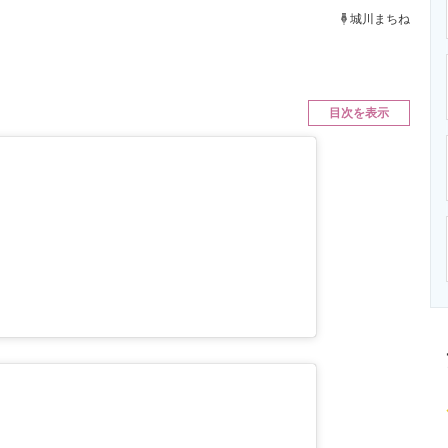
ニクス専門サイト
電子設計の基本と応用
エネルギーの専
城川まちね
目次を表示