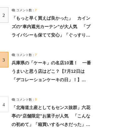
コメント数：
7
2
「もっと早く買えば良かった」 カイン
ズの“車内遮光カーテン”が大人気 「プ
ライバシーも保てて安心」「ぐっすり眠
れました」（2/2） | ライフ ねとらぼリ
サーチ：2ページ目
コメント数：
7
3
兵庫県の「ケーキ」の名店10選！ 一番
うまいと思う店はどこ？【7月12日は
「デコレーションケーキの日」！】
（2/4） | 兵庫県 ねとらぼリサーチ：2ペ
ージ目
コメント数：
5
4
「北海道土産としてもセンス抜群」六花
亭の“店舗限定”お菓子が人気 「こんな
の初めて」「箱買いするべきだった」
（1/2） | 北海道 ねとらぼリサーチ