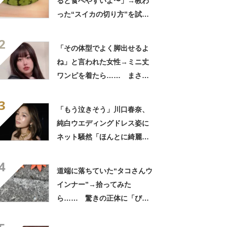
ると食べやすいよ〜」→教わ
った“スイカの切り方”を試し
てみると…… 目からウロコ
2
の光景に「やってみます」
「その体型でよく脚出せるよ
ね」と言われた女性→ミニ丈
ワンピを着たら…… まさか
の姿に「『マジか！』って叫
3
んだ」「スーパーオシャレ」
「もう泣きそう」川口春奈、
純白ウエディングドレス姿に
ネット騒然「ほんとに綺麗」
「この笑顔が切なすぎる」
4
道端に落ちていた“タコさんウ
インナー”→拾ってみた
ら…… 驚きの正体に「びっ
くりした～」「焦げ目がリア
ル……」