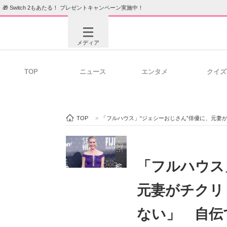
🎁 Switch 2もあたる！ プレゼントキャンペーン実施中！
メディア
TOP
ニュース
エンタメ
クイズ
注目記事を集めた総合ページ
ITの今
TOP
>
「フルハウス」“ジェシーおじさん”俳優に、元妻
ビジネスと働き方のヒント
AI活用
「フルハウス
元妻がチクリ
ITエンジニア向け専門サイト
企業向けI
ない」 自伝