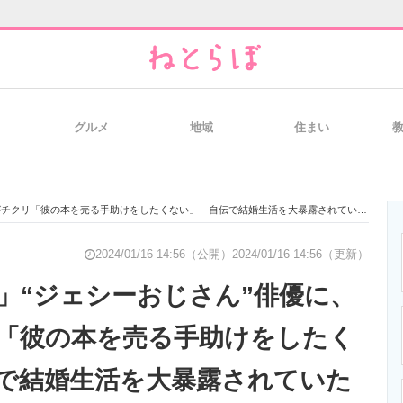
グルメ
地域
住まい
と未来を見通す
スマホと通信の最新トレンド
進化するPCとデ
がチクリ「彼の本を売る手助けをしたくない」 自伝で結婚生活を大暴露されていた
のいまが分かる
企業ITのトレンドを詳説
経営リーダーの
2024/01/16 14:56（公開）
2024/01/16 14:56（更新）
」“ジェシーおじさん”俳優に、
「彼の本を売る手助けをしたく
T製品の総合サイト
IT製品の技術・比較・事例
製造業のIT導入
で結婚生活を大暴露されていた