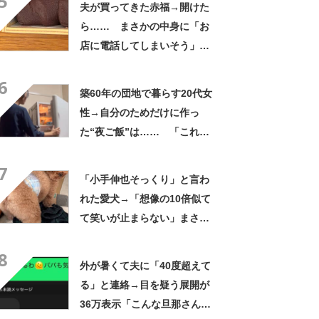
5
夫が買ってきた赤福→開けた
ら…… まさかの中身に「お
店に電話してしまいそう」
「さすがに初めて見ました
6
笑」と107万表示
築60年の団地で暮らす20代女
性→自分のためだけに作っ
た“夜ご飯”は…… 「これぞ
手料理」「こんな女性になり
7
たい！」
「小手伸也そっくり」と言わ
れた愛犬→「想像の10倍似て
て笑いが止まらない」まさか
の姿に「生き別れの兄弟説」
8
「パーツのバランスが同じ」
外が暑くて夫に「40度超えて
る」と連絡→目を疑う展開が
36万表示「こんな旦那さん羨