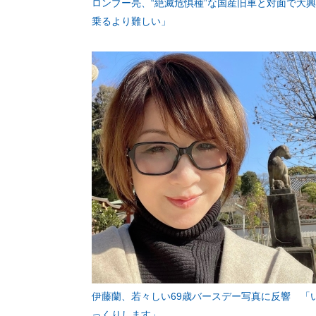
ロンブー亮、“絶滅危惧種”な国産旧車と対面で大
乗るより難しい」
伊藤蘭、若々しい69歳バースデー写真に反響 「
っくりします」