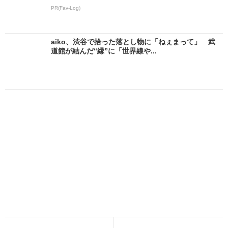
PR(Fav-Log)
aiko、渋谷で拾った落とし物に「ねぇまって」 武
道館が結んだ“縁”に「世界線や...