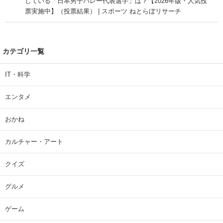
している「日本男子バレー代表選手」は？【2026年版・人気投
票実施中】（投票結果） | スポーツ ねとらぼリサーチ
カテゴリ一覧
IT・科学
エンタメ
おかね
カルチャー・アート
クイズ
グルメ
ゲーム