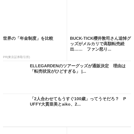
世界の「年金制度」を比較
BUCK-TICK櫻井敦司さん追悼グ
ッズがメルカリで高額転売続
出…… ファン怒り...
PR(東京証券取引所)
ELLEGARDENのツアーグッズが通販決定 理由は
「転売状況がひどすぎる」 |...
「2人合わせてもうすぐ100歳」ってうそだろ？ P
UFFY大貫亜美とaiko、2...