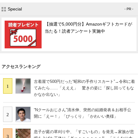
Special
- PR -
【抽選で5,000円分】Amazonギフトカードが
当たる！読者アンケート実施中
アクセスランキング
古着屋で500円だった“昭和の手作りスカート”→令和に着
1
てみたら……「えええ」 驚きの姿に「探し回ってもな
かなか出ない」
“Nクールおじさん”清水伸、突然の結婚発表＆お相手公
2
開に「えー！」「びっくり」「かわいい奥様」
息子が庭の草刈り中、「すごいもの」を発見→家族が悲
3