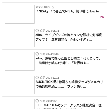
東京証券取引所
「NISA」「つみたてNISA」切り替えHow to
PR
公開 2023/05/31
aiko、ライブグッズの胸キュンな誤植で好感度
アップ？ 運営謝罪も「かわいすぎ」...
公開 2024/03/07
aiko、渋谷で拾った落とし物に「ねぇまって」
武道館が結んだ“縁”に「世界線や...
公開 2023/12/11
BUCK-TICK櫻井敦司さん追悼グッズがメルカリ
で高額転売続出…… ファン怒り...
公開 2018/08/15
ELLEGARDENのツアーグッズが通販決定 理