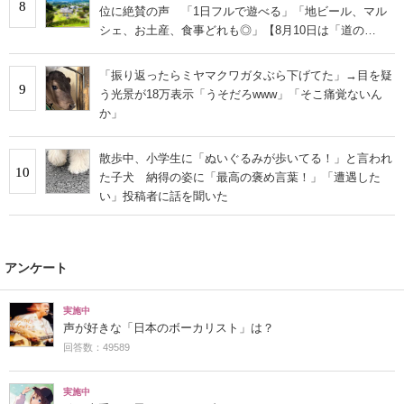
8
位に絶賛の声 「1日フルで遊べる」「地ビール、マル
シェ、お土産、食事どれも◎」【8月10日は「道の
日」！】
「振り返ったらミヤマクワガタぶら下げてた」→目を疑
9
う光景が18万表示「うそだろwww」「そこ痛覚ないん
か」
散歩中、小学生に「ぬいぐるみが歩いてる！」と言われ
10
た子犬 納得の姿に「最高の褒め言葉！」「遭遇した
い」投稿者に話を聞いた
アンケート
実施中
声が好きな「日本のボーカリスト」は？
回答数：49589
実施中