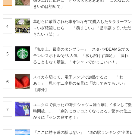
鳴を上げた正体に「ぎゃぁぁぁぁぁぁ!!」「こんなに大
きいのは初めて」
草むらに放置された車を“5万円”で購入したサラリーマン
4
→いざ確認したら……「羨ましい」「是非譲っていただ
きたい（笑）」
「私史上、最高のタンブラー」 スタバ×BEAMSの“ス
5
テンレスボトル”が大人気 「氷も溶けず満足」「漏れ
ることもなく最強」「オシャレでかっこいい！」
スイカを切って、電子レンジで加熱すると……「わ
6
あ！」 思わず二度見の光景に「試してみてもいい」
【海外】
ユニクロで買った790円Tシャツ→漂白剤にドボンして数
7
時間後…… 「劇的にカッコよくなっとる」驚きの仕上
がりに「センス良すぎ！」
「ここに勝る道の駅はない」 “道の駅ランキング”全国1