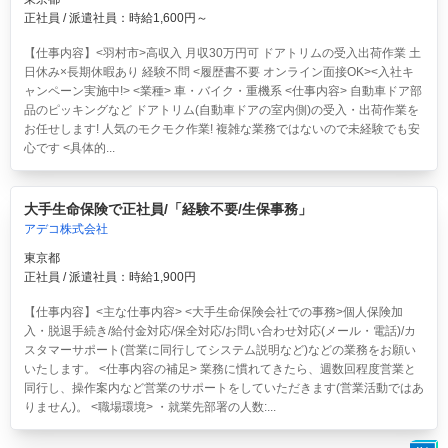
正社員 / 派遣社員：時給1,600円～
【仕事内容】<羽村市>高収入 月収30万円可 ドアトリムの受入出荷作業 土
日休み×長期休暇あり 経験不問 <履歴書不要 オンライン面接OK><入社キ
ャンペーン実施中!> <業種> 車・バイク・重機系 <仕事内容> 自動車ドア部
品のピッキングなど ドアトリム(自動車ドアの室内側)の受入・出荷作業を
お任せします! 人気のモクモク作業! 複雑な業務ではないので未経験でも安
心です <具体的...
大手生命保険で正社員/「経験不要/生保事務」
アデコ株式会社
東京都
正社員 / 派遣社員：時給1,900円
【仕事内容】<主な仕事内容> <大手生命保険会社での事務>個人保険加
入・脱退手続き/給付金対応/保全対応/お問い合わせ対応(メール・電話)/カ
スタマーサポート(営業に同行してシステム説明など)などの業務をお願い
いたします。 <仕事内容の補足> 業務に慣れてきたら、週数回程度営業と
同行し、操作案内など営業のサポートをしていただきます(営業活動ではあ
りません)。 <職場環境> ・就業先部署の人数:...