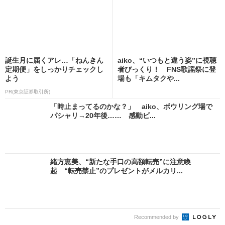
誕生月に届くアレ…「ねんきん
aiko、“いつもと違う姿”に視聴
定期便」をしっかりチェックし
者びっくり！ FNS歌謡祭に登
よう
場も「キムタクや...
PR(東京証券取引所)
「時止まってるのかな？」 aiko、ボウリング場で
パシャリ→20年後…… 感動ビ...
緒方恵美、“新たな手口の高額転売”に注意喚
起 “転売禁止”のプレゼントがメルカリ...
Recommended by