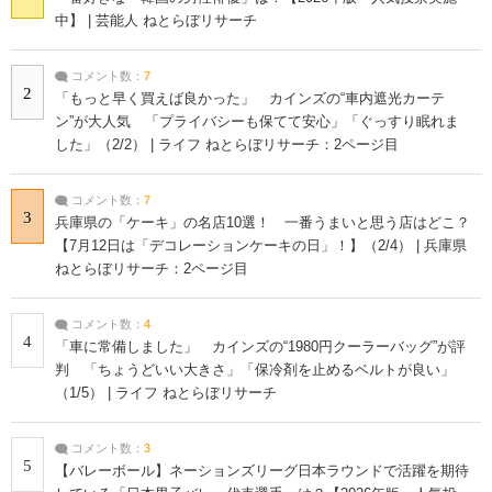
中】 | 芸能人 ねとらぼリサーチ
コメント数：
7
2
「もっと早く買えば良かった」 カインズの“車内遮光カーテ
ン”が大人気 「プライバシーも保てて安心」「ぐっすり眠れま
した」（2/2） | ライフ ねとらぼリサーチ：2ページ目
コメント数：
7
3
兵庫県の「ケーキ」の名店10選！ 一番うまいと思う店はどこ？
【7月12日は「デコレーションケーキの日」！】（2/4） | 兵庫県
ねとらぼリサーチ：2ページ目
コメント数：
4
4
「車に常備しました」 カインズの“1980円クーラーバッグ”が評
判 「ちょうどいい大きさ」「保冷剤を止めるベルトが良い」
（1/5） | ライフ ねとらぼリサーチ
コメント数：
3
5
【バレーボール】ネーションズリーグ日本ラウンドで活躍を期待