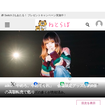
🎁 Switch 2もあたる！ プレゼントキャンペーン実施中！
ねとらぼメニュー
TOP
ニュース
エンタメ
クイズ
グルメ
地域
住まい
教育・育児
動物
リサーチ
2024/01/31 18:45（公開）
X
Share
LINE
hatena
会員記事
aiko「やめろ。やめてくれ」 会場限定グッズが約8倍
の高額転売で怒り
転売されているグッズの多くが売却済み。
メディア
目次を表示
注目記事を集めた総合ページ