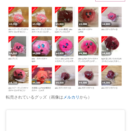
ITの今と未来を見通す
スマホと通信の最新トレンド
進化するPCとデバイスの未来
好きが集まる 比べて選べる
ビジネスと働き方のヒント
AI活用のいまが分かる
企業ITのトレンドを詳説
転売されているグッズ（画像は
メルカリ
から）
経営リーダーのコミュニティ
マーケ×ITの今がよく分かる
ITエンジニア向け専門サイト