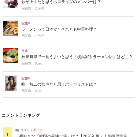
歌が上手だと思うホロライブのメンバーは？
回答数：23908
実施中
ラーメンって日本食？それとも中華料理？
回答数：19687
実施中
神奈川県で一番うまいと思う「横浜家系ラーメン店」はどこ？
回答数：8520
実施中
唯一無二の歌声だと思うボーカリストは？
回答数：8175
コメントランキング
コメント数：
21
1
一番好きな「韓国の男性俳優」は？【2026年版・人気投票実施