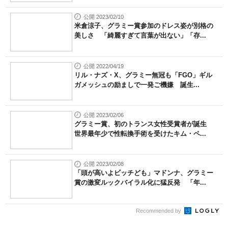
公開 2023/02/10
米倉涼子、グラミー賞参加のドレス姿が別格の
美しさ 「綺麗すぎて言葉が出ない」「存...
公開 2022/04/19
リル・ナズ・X、グラミー無冠も「FGO」ギル
ガメッシュの励ましで一発ご機嫌 誕生...
公開 2023/02/06
グラミー賞、初のトランス女性受賞者が誕生
世界最年少で性転換手術を受けたキム・ペ...
公開 2023/02/08
「頭が高いよビッチども」マドンナ、グラミー
賞の激変ルックバイラル化に猛反発 「年...
Recommended by