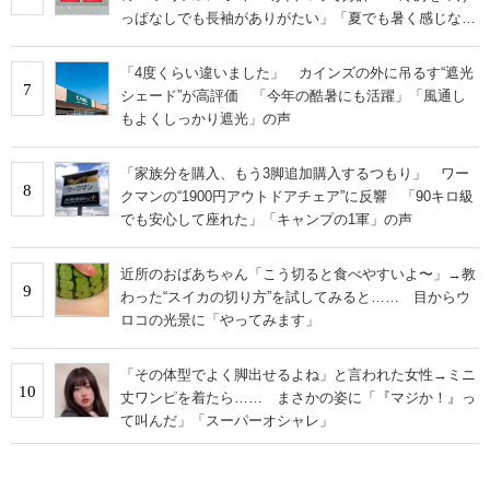
っぱなしでも長袖がありがたい」「夏でも暑く感じな
い」
「4度くらい違いました」 カインズの外に吊るす“遮光
7
シェード”が高評価 「今年の酷暑にも活躍」「風通し
もよくしっかり遮光」の声
「家族分を購入、もう3脚追加購入するつもり」 ワー
8
クマンの“1900円アウトドアチェア”に反響 「90キロ級
でも安心して座れた」「キャンプの1軍」の声
近所のおばあちゃん「こう切ると食べやすいよ〜」→教
9
わった“スイカの切り方”を試してみると…… 目からウ
ロコの光景に「やってみます」
「その体型でよく脚出せるよね」と言われた女性→ミニ
10
丈ワンピを着たら…… まさかの姿に「『マジか！』っ
て叫んだ」「スーパーオシャレ」