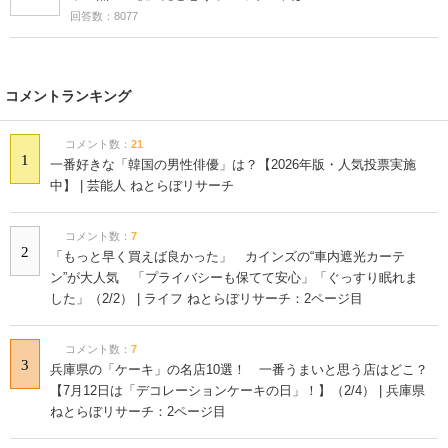
回答数：8077
コメントランキング
コメント数：
21
1
一番好きな「韓国の男性俳優」は？【2026年版・人気投票実施
中】 | 芸能人 ねとらぼリサーチ
コメント数：
7
2
「もっと早く買えば良かった」 カインズの“車内遮光カーテ
ン”が大人気 「プライバシーも保てて安心」「ぐっすり眠れま
した」（2/2） | ライフ ねとらぼリサーチ：2ページ目
コメント数：
7
3
兵庫県の「ケーキ」の名店10選！ 一番うまいと思う店はどこ？
【7月12日は「デコレーションケーキの日」！】（2/4） | 兵庫県
ねとらぼリサーチ：2ページ目