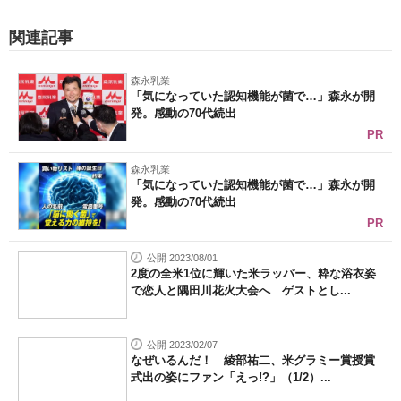
関連記事
森永乳業
「気になっていた認知機能が菌で…」森永が開
発。感動の70代続出
PR
森永乳業
「気になっていた認知機能が菌で…」森永が開
発。感動の70代続出
PR
公開 2023/08/01
2度の全米1位に輝いた米ラッパー、粋な浴衣姿
で恋人と隅田川花火大会へ ゲストとし...
公開 2023/02/07
なぜいるんだ！ 綾部祐二、米グラミー賞授賞
式出の姿にファン「えっ!?」（1/2）...