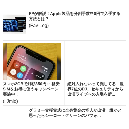
FPが解説！Apple製品を分割手数料0円で入手する
方法とは？
(Fav-Log)
スマホ2GBで月額850円～ 格安
絶対入れないって顔してる 世
SIMをお得に使うキャンペーン
界7位のDJ、セキュリティから
実施中！
出演ライブへの入場を断...
(IIJmio)
グラミー賞授賞式に全身黄金の怪人が出没 誰かと
思ったらシーロー・グリーンのパフォ...