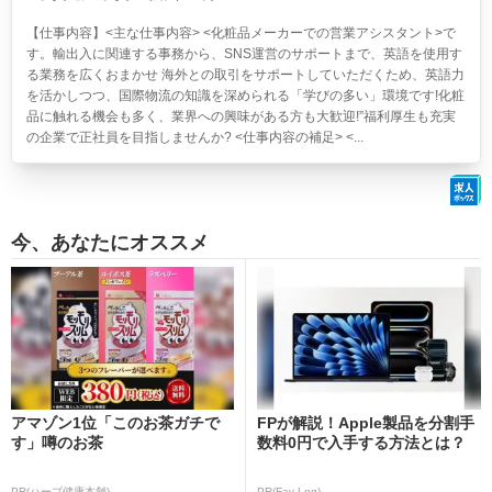
【仕事内容】<主な仕事内容> <化粧品メーカーでの営業アシスタント>で
す。輸出入に関連する事務から、SNS運営のサポートまで、英語を使用す
る業務を広くおまかせ 海外との取引をサポートしていただくため、英語力
を活かしつつ、国際物流の知識を深められる「学びの多い」環境です!化粧
品に触れる機会も多く、業界への興味がある方も大歓迎!”福利厚生も充実
の企業で正社員を目指しませんか? <仕事内容の補足> <...
今、あなたにオススメ
アマゾン1位「このお茶ガチで
FPが解説！Apple製品を分割手
す」噂のお茶
数料0円で入手する方法とは？
PR(ハーブ健康本舗)
PR(Fav-Log)