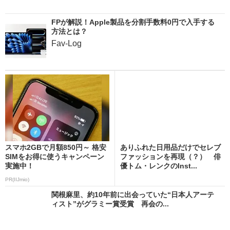
FPが解説！Apple製品を分割手数料0円で入手する
方法とは？
Fav-Log
スマホ2GBで月額850円～ 格安
ありふれた日用品だけでセレブ
SIMをお得に使うキャンペーン
ファッションを再現（？） 俳
実施中！
優トム・レンクのInst...
PR(IIJmio)
関根麻里、約10年前に出会っていた“日本人アーテ
ィスト”がグラミー賞受賞 再会の...