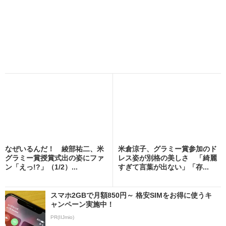
なぜいるんだ！ 綾部祐二、米
米倉涼子、グラミー賞参加のド
グラミー賞授賞式出の姿にファ
レス姿が別格の美しさ 「綺麗
ン「えっ!?」（1/2）...
すぎて言葉が出ない」「存...
スマホ2GBで月額850円～ 格安SIMをお得に使うキ
ャンペーン実施中！
PR(IIJmio)