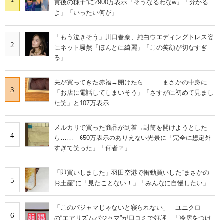
賞後の様子”に2900万表示「そうなるわなw」「分かる
よ」「いったい何が」
「もう泣きそう」川口春奈、純白ウエディングドレス姿
2
にネット騒然「ほんとに綺麗」「この笑顔が切なすぎ
る」
夫が買ってきた赤福→開けたら…… まさかの中身に
3
「お店に電話してしまいそう」「さすがに初めて見まし
た笑」と107万表示
メルカリで買った商品が到着→封筒を開けようとした
4
ら…… 650万表示のありえない光景に「完全に想定外
すぎて笑った」「何者？」
「即買いしました」羽田空港で衝動買いした“まさかの
5
お土産”に「見たことない！」「みんなに自慢したい」
「このパジャマじゃないと寝られない」 ユニクロ
6
の“エアリズムパジャマ”が口コミで好評 「冷房をつけ