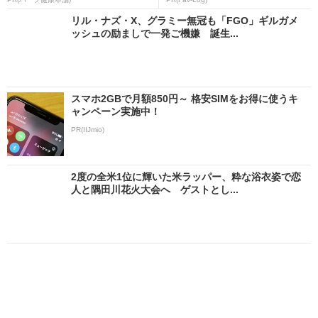
リル・ナズ・X、グラミー無冠も「FGO」ギルガメ
ッシュの励ましで一発ご機嫌 誕生...
スマホ2GBで月額850円～ 格安SIMをお得に使うキ
ャンペーン実施中！
PR(IIJmio)
2度の全米1位に輝いた米ラッパー、粋な浴衣姿で恋
人と隅田川花火大会へ ゲストとし...