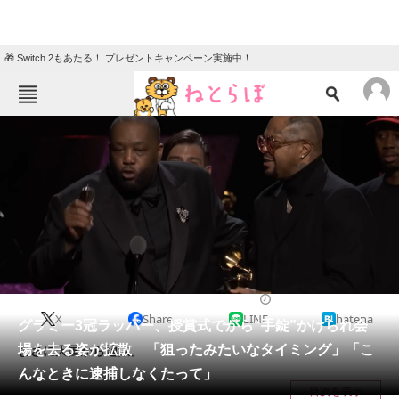
🎁 Switch 2もあたる！ プレゼントキャンペーン実施中！
ねとらぼメニュー
TOP
ニュース
エンタメ
クイズ
グルメ
地域
住まい
教育・育児
動物
リサーチ
2024/02/05 18:13（公開）
X
Share
LINE
hatena
会員記事
グラミー3冠ラッパー、授賞式でから“手錠”かけられ会
場を去る姿が拡散 「狙ったみたいなタイミング」「こ
まさに天国から地獄。
メディア
んなときに逮捕しなくたって」
目次を表示
注目記事を集めた総合ページ