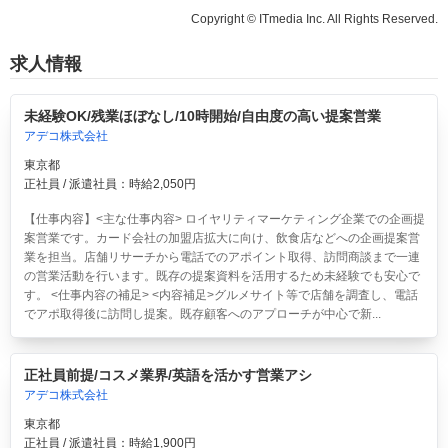
Copyright © ITmedia Inc. All Rights Reserved.
求人情報
未経験OK/残業ほぼなし/10時開始/自由度の高い提案営業
アデコ株式会社
東京都
正社員 / 派遣社員：時給2,050円
【仕事内容】<主な仕事内容> ロイヤリティマーケティング企業での企画提
案営業です。カード会社の加盟店拡大に向け、飲食店などへの企画提案営
業を担当。店舗リサーチから電話でのアポイント取得、訪問商談まで一連
の営業活動を行います。既存の提案資料を活用するため未経験でも安心で
す。 <仕事内容の補足> <内容補足>グルメサイト等で店舗を調査し、電話
でアポ取得後に訪問し提案。既存顧客へのアプローチが中心で新...
正社員前提/コスメ業界/英語を活かす営業アシ
アデコ株式会社
東京都
正社員 / 派遣社員：時給1,900円