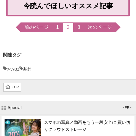
今読んでほしいオススメ記事
前のページ
1
2
3
次のページ
関連タグ
おかね
基幹
TOP
Special
- PR -
スマホの写真／動画をもう一段安全に 買い切
りクラウドストレージ