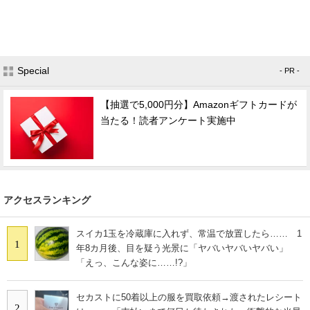
Special
- PR -
【抽選で5,000円分】Amazonギフトカードが
当たる！読者アンケート実施中
アクセスランキング
スイカ1玉を冷蔵庫に入れず、常温で放置したら…… 1
1
年8カ月後、目を疑う光景に「ヤバいヤバいヤバい」
「えっ、こんな姿に……!?」
セカストに50着以上の服を買取依頼→渡されたレシート
2