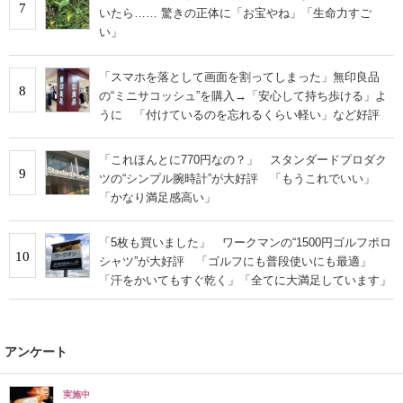
7
いたら…… 驚きの正体に「お宝やね」「生命力すご
い」
「スマホを落として画面を割ってしまった」無印良品
8
の“ミニサコッシュ”を購入→「安心して持ち歩ける」よ
うに 「付けているのを忘れるくらい軽い」など好評
「これほんとに770円なの？」 スタンダードプロダク
9
ツの“シンプル腕時計”が大好評 「もうこれでいい」
「かなり満足感高い」
「5枚も買いました」 ワークマンの“1500円ゴルフポロ
10
シャツ”が大好評 「ゴルフにも普段使いにも最適」
「汗をかいてもすぐ乾く」「全てに大満足しています」
アンケート
実施中