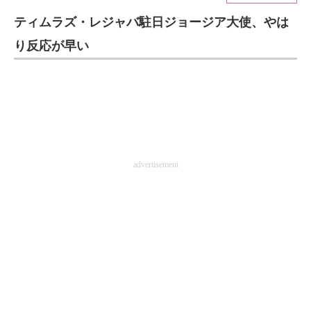
ティムラズ・レジャバ駐日ジョージア大使、やは
ITの今と未来を見通す
り反応が早い
スマホと通信の最新トレンド
進化するPCとデバイスの未来
好きが集まる 比べて選べる
ビジネスと働き方のヒント
advertisement
AI活用のいまが分かる
企業ITのトレンドを詳説
経営リーダーのコミュニティ
マーケ×ITの今がよく分かる
ITエンジニア向け専門サイト