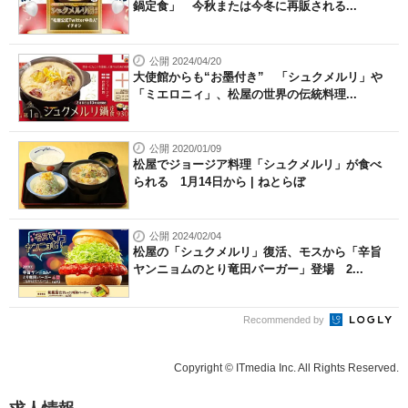
鍋定食」 今秋または今冬に再販される...
公開 2024/04/20
大使館からも“お墨付き” 「シュクメルリ」や
「ミエロニィ」、松屋の世界の伝統料理...
公開 2020/01/09
松屋でジョージア料理「シュクメルリ」が食べ
られる 1月14日から | ねとらぼ
公開 2024/02/04
松屋の「シュクメルリ」復活、モスから「辛旨
ヤンニョムのとり竜田バーガー」登場 2...
Recommended by
Copyright © ITmedia Inc. All Rights Reserved.