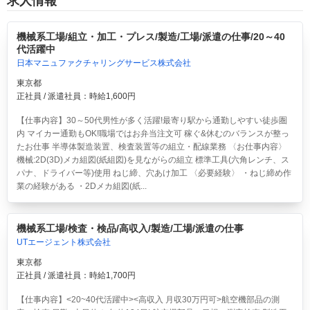
求人情報
機械系工場/組立・加工・プレス/製造/工場/派遣の仕事/20～40
代活躍中
日本マニュファクチャリングサービス株式会社
東京都
正社員 / 派遣社員：時給1,600円
【仕事内容】30～50代男性が多く活躍!最寄り駅から通勤しやすい徒歩圏
内 マイカー通勤もOK!職場ではお弁当注文可 稼ぐ&休むのバランスが整っ
たお仕事 半導体製造装置、検査装置等の組立・配線業務 〈お仕事内容〉
機械:2D(3D)メカ組図(紙組図)を見ながらの組立 標準工具(六角レンチ、ス
パナ、ドライバー等)使用 ねじ締、穴あけ加工 〈必要経験〉 ・ねじ締め作
業の経験がある ・2Dメカ組図(紙...
機械系工場/検査・検品/高収入/製造/工場/派遣の仕事
UTエージェント株式会社
東京都
正社員 / 派遣社員：時給1,700円
【仕事内容】<20~40代活躍中><高収入 月収30万円可>航空機部品の測