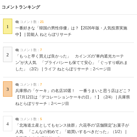
コメントランキング
コメント数：
21
1
一番好きな「韓国の男性俳優」は？【2026年版・人気投票実施
中】 | 芸能人 ねとらぼリサーチ
コメント数：
7
2
「もっと早く買えば良かった」 カインズの“車内遮光カーテ
ン”が大人気 「プライバシーも保てて安心」「ぐっすり眠れま
した」（2/2） | ライフ ねとらぼリサーチ：2ページ目
コメント数：
7
3
兵庫県の「ケーキ」の名店10選！ 一番うまいと思う店はどこ？
【7月12日は「デコレーションケーキの日」！】（2/4） | 兵庫県
ねとらぼリサーチ：2ページ目
コメント数：
5
4
「北海道土産としてもセンス抜群」六花亭の“店舗限定”お菓子が
人気 「こんなの初めて」「箱買いするべきだった」（1/2） |