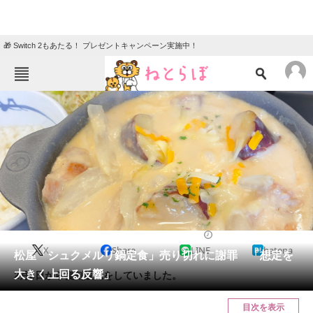
🎁 Switch 2もあたる！ プレゼントキャンペーン実施中！
ねとらぼメニュー
TOP
ニュース
エンタメ
クイズ
グルメ
地域
住まい
教育・育児
動物
リサーチ
2024/02/08 20:04（公開）
X
Share
LINE
hatena
会員記事
松屋「シュクメルリ鍋定食」売り切れに謝罪 「想定を
大きく上回る反響」
2月6日から復刻販売をしていました。
メディア
目次を表示
注目記事を集めた総合ページ