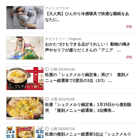
アイリスプラザ
【大人気】ひんやり冷感寝具で快適な睡眠をあ
なたに。
PR
タカラトミー｜Hugkum
おかたづけもできる点がうれしい！ 動物の鳴き
声やセリフが盛りだくさんの「アニア ...
PR
公開 2024/01/30
松屋の「シュクメルリ鍋定食」再び！ 復刻メ
ニュー総選挙で2度目の1位（1/3） ...
公開 2021/01/05
松屋「シュクメルリ鍋定食」1月19日から復刻販
売 「復刻メニュー総選挙」1位獲得...
公開 2020/07/16
松屋の復刻メニュー総選挙1位は「シュクメルリ