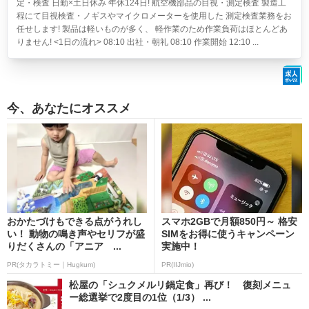
定・検査 日勤×土日休み 年休124日!
航空機部品の目視・測定検査 製造工
程にて目視検査・ノギスやマイクロメーターを使用した 測定検査業務をお
任せします! 製品は軽いものが多く、 軽作業のため作業負荷はほとんどあ
りません! <1日の流れ> 08:10 出社・朝礼 08:10 作業開始 12:10 ...
今、あなたにオススメ
おかたづけもできる点がうれし
スマホ2GBで月額850円～ 格安
い！ 動物の鳴き声やセリフが盛
SIMをお得に使うキャンペーン
りだくさんの「アニア ...
実施中！
PR(タカラトミー｜Hugkum)
PR(IIJmio)
松屋の「シュクメルリ鍋定食」再び！ 復刻メニュ
ー総選挙で2度目の1位（1/3） ...