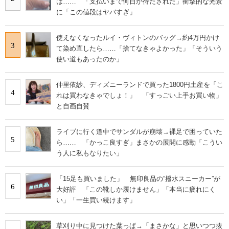
は…… 「支払いまで何日か待たされた」衝撃的な光景
に「この値段はヤバすぎ」
使えなくなったルイ・ヴィトンのバッグ→約4万円かけ
3
て染め直したら……「捨てなきゃよかった」「そういう
使い道もあったのか」
仲里依紗、ディズニーランドで買った1800円土産を「こ
4
れは買わなきゃでしょ！」 「すっごい上手お買い物」
と自画自賛
ライブに行く道中でサンダルが崩壊→裸足で困っていた
5
ら…… 「かっこ良すぎ」まさかの展開に感動「こうい
う人に私もなりたい」
「15足も買いました」 無印良品の“撥水スニーカー”が
6
大好評 「この靴しか履けません」「本当に疲れにく
い」「一生買い続けます」
草刈り中に見つけた葉っぱ→「まさかな」と思いつつ抜