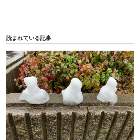
企業向けIT製品の総合サイト
IT製品の技術・比較・事例
製造業のIT導入・活用を支援
読まれている記事
モノづくり技術者専門サイト
エレクトロニクス専門サイト
電子設計の基本と応用
エネルギーの専門メディア
建設×テクノロジーの最前線
ちょっと気になるネットの話題