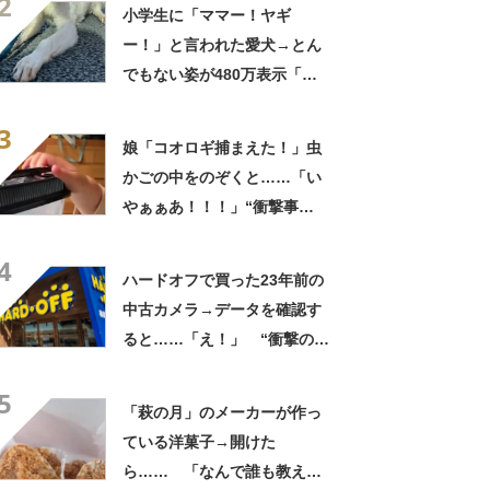
2
ゃまっしまーーす！」
小学生に「ママー！ヤギ
ー！」と言われた愛犬→とん
でもない姿が480万表示「ど
う見ても犬ですけど？って顔
3
してる」「ストレス消え去っ
娘「コオロギ捕まえた！」虫
た」
かごの中をのぞくと……「い
やぁぁあ！！！」“衝撃事
実”が160万再生「知らぬが
4
仏」
ハードオフで買った23年前の
中古カメラ→データを確認す
ると……「え！」 “衝撃の中
身”に「そんなことあるのか」
5
「ドラマのような展開」
「萩の月」のメーカーが作っ
ている洋菓子→開けた
ら…… 「なんで誰も教えて