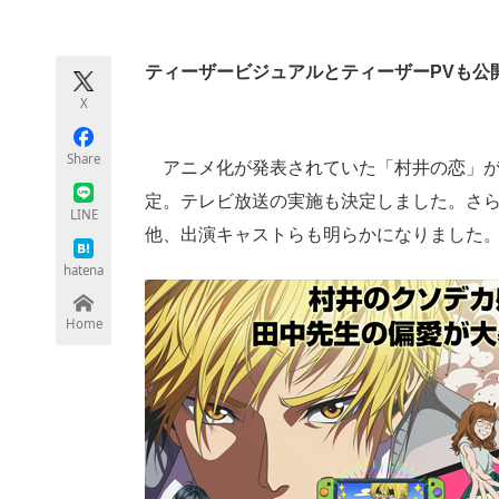
モノづくり技術者専門サイト
エレクトロ
ティーザービジュアルとティーザーPVも公
X
ちょっと気になるネットの話題
Share
アニメ化が発表されていた「村井の恋」が、
定。テレビ放送の実施も決定しました。さら
LINE
他、出演キャストらも明らかになりました
hatena
Home