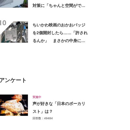
対策に「ちゃんと空間ができ
てグー」「これで楽します」
10
ちいかわ映画のおかおバッジ
を2個開封したら……「許され
るんか」 まさかの中身に
「そんなことある!?」「大当
たりだ……な！」
アンケート
実施中
声が好きな「日本のボーカリ
スト」は？
回答数：49484