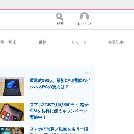
検索
ログイン
教育・育児
動物
リサーチ
会員記事
バイスの未来
好きが集まる 比べて選べる
- PR -
重量約999g、最新CPU搭載のビ
コミュニティ
マーケ×ITの今がよく分かる
ジネスPCの実力は？
スマホ2GBで月額850円～ 格安
・活用を支援
SIMをお得に使うキャンペーン
実施中！
スマホの写真／動画をもう一段