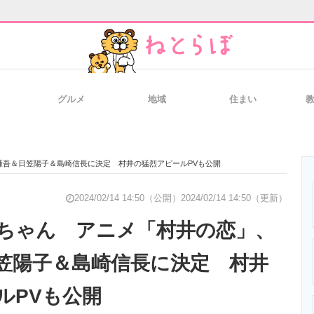
グルメ
地域
住まい
と未来を見通す
スマホと通信の最新トレンド
進化するPCとデ
謙吾＆日笠陽子＆島崎信長に決定 村井の猛烈アピールPVも公開
のいまが分かる
企業ITのトレンドを詳説
経営リーダーの
2024/02/14 14:50（公開）
2024/02/14 14:50（更新）
ちゃん アニメ「村井の恋」、
笠陽子＆島崎信長に決定 村井
T製品の総合サイト
IT製品の技術・比較・事例
製造業のIT導入
ルPVも公開