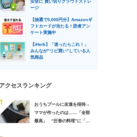
安全に 買い切りクラウドストレ
門メディア
建設×テクノロジーの最前線
ージ
【抽選で5,000円分】Amazonギ
フトカードが当たる！読者アン
ケート実施中
【iHerb】「迷ったらこれ！」
みんなが"リピ買い"している人
気商品
アクセスランキング
1
おうちプールに友達を招待→
ママが作ったのは……「全部
最高」 “圧巻の料理”に「う
っひょ～！」「勝手におっじ