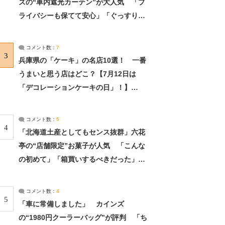
ズの“車内遮光カーテン”が大人気 「プ
ライバシーも保てて安心」「ぐっすり眠
れました」（2/2） | ライフ ねとらぼリ
サーチ：2ページ目
コメント数：
7
3
兵庫県の「ケーキ」の名店10選！ 一番
うまいと思う店はどこ？【7月12日は
「デコレーションケーキの日」！】
（2/4） | 兵庫県 ねとらぼリサーチ：2ペ
ージ目
コメント数：
5
4
「北海道土産としてもセンス抜群」六花
亭の“店舗限定”お菓子が人気 「こんな
の初めて」「箱買いするべきだった」
（1/2） | 北海道 ねとらぼリサーチ
コメント数：
4
5
「車に常備しました」 カインズ
の“1980円クーラーバッグ”が評判 「ち