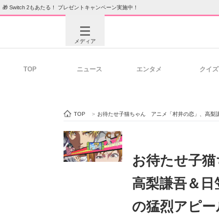
🎁 Switch 2もあたる！ プレゼントキャンペーン実施中！
メディア
TOP
ニュース
エンタメ
クイズ
注目記事を集めた総合ページ
ITの今
TOP
>
お待たせ子猫ちゃん アニメ「村井の恋」、高梨
ビジネスと働き方のヒント
AI活用
お待たせ子猫
高梨謙吾＆日
ITエンジニア向け専門サイト
企業向けI
の猛烈アピー