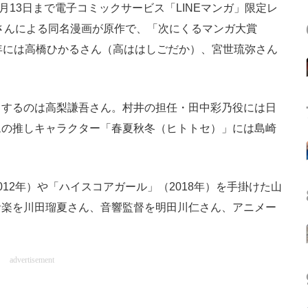
年6月13日まで電子コミックサービス「LINEマンガ」限定レ
太さんによる同名漫画が原作で、「次にくるマンガ大賞
22年には高橋ひかるさん（高ははしごだか）、宮世琉弥さん
するのは高梨謙吾さん。村井の担任・田中彩乃役には日
ムの推しキャラクター「春夏秋冬（ヒトトセ）」には島崎
。
12年）や「ハイスコアガール」（2018年）を手掛けた山
音楽を川田瑠夏さん、音響監督を明田川仁さん、アニメー
advertisement