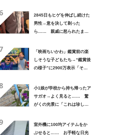
くれなかったんだ」驚きの中
6
身に「バレたか」「えっ食べ
2845日もヒゲを伸ばし続けた
たい」
男性→意を決して剃った
ら…… 親戚に怒られたまさ
かの理由に「えぇwwwそんな
7
ぁ」「どんまいです」
「映画ちいかわ」鑑賞前の楽
しそうな子どもたち→“鑑賞後
の様子”に2900万表示「そう
なるわなw」「分かるよ」
8
「いったい何が」
小1娘が学校から持ち帰ったア
サガオ→よく見ると…… 驚
がくの光景に「これは珍し
い！」「え、めっちゃおしゃ
9
れ」
室外機に100均アイテムをか
ぶせると…… お手軽な日光