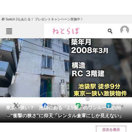
🎁 Switch 2もあたる！ プレゼントキャンペーン実施中！
ねとらぼメニュー
TOP
ニュース
エンタメ
クイズ
グルメ
地域
住まい
教育・育児
動物
リサーチ
住まい
2024/02/17 18:45（公開）
X
Share
LINE
hatena
会員記事
東京一狭い？ 池袋にある「2.5畳」のワンルーム訪問
→“衝撃の狭さ”に仰天「レンタル倉庫にしか見えない」
入ってすぐにルームツアーがほぼ終了する狭さ……！
メディア
目次を表示
注目記事を集めた総合ページ