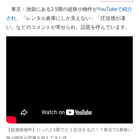
東京・池袋にある2.5畳の超狭小物件が
YouTubeで紹介
ITの今と未来を見通す
され
、「レンタル倉庫にしか見えない」「圧迫感が凄
スマホと通信の最新トレンド
い」などのコメントが寄せられ、話題を呼んでいます。
進化するPCとデバイスの未来
好きが集まる 比べて選べる
ビジネスと働き方のヒント
AI活用のいまが分かる
企業ITのトレンドを詳説
経営リーダーのコミュニティ
マーケ×ITの今がよく分かる
【超激狭物件】たった2.5畳でどう生活するの！？東京で1番狭い
ITエンジニア向け専門サイト
狭小物件が想像を超えてきた件