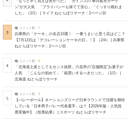
「もっと早く買えば良かった」 カインズの“車内遮光カーテ
ン”が大人気 「プライバシーも保てて安心」「ぐっすり眠れま
した」（2/2） | ライフ ねとらぼリサーチ：2ページ目
コメント数：
7
3
兵庫県の「ケーキ」の名店10選！ 一番うまいと思う店はどこ？
【7月12日は「デコレーションケーキの日」！】（2/4） | 兵庫県
ねとらぼリサーチ：2ページ目
コメント数：
5
4
「北海道土産としてもセンス抜群」六花亭の“店舗限定”お菓子が
人気 「こんなの初めて」「箱買いするべきだった」（1/2） |
北海道 ねとらぼリサーチ
コメント数：
3
5
【バレーボール】ネーションズリーグ日本ラウンドで活躍を期待
している「日本男子バレー代表選手」は？【2026年版・人気投
票実施中】（投票結果） | スポーツ ねとらぼリサーチ