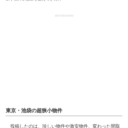
企業向けIT製品の総合サイト
advertisement
IT製品の技術・比較・事例
製造業のIT導入・活用を支援
モノづくり技術者専門サイト
エレクトロニクス専門サイト
電子設計の基本と応用
エネルギーの専門メディア
建設×テクノロジーの最前線
ちょっと気になるネットの話題
東京・池袋の超狭小物件
投稿したのは、珍しい物件や激安物件、変わった間取