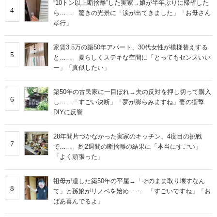
“10トン以上断捨離”した実家→娘が半年ぶりに帰省した
4
ら…… 驚きの光景に「涙が出てきました」「お母さん
孝行」
家賃3.5万の築50年アパート、30代女性が模様替えする
5
と…… 夏らしくステキな空間に「とってもセンスいい
ー」「真似したい」
築50年の古民家に一目ぼれ→夫の反対を押し切って購入
6
し……「すごい決断」「夢が膨らみますね」妻の衝撃
DIYに反響
28年間片づかなかった実家のキッチン、4度目の挑戦
7
で…… 約2週間の断捨離の結果に「本当にすごい」
「よく頑張った」
祖母が遺した築50年の平屋→「そのまま取り壊すなん
8
て」と孫娘がリノベを始め…… 「すごいですね」「お
ばあ喜んでるよ」