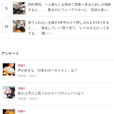
20代男性、一人暮らしを辞めて実家へ戻るために大掃除
9
すると…… 驚きのビフォーアフターに「気持ち良い」
捨てられない主婦が1年半かけて押し入れを片付けする
10
と…… 進化していく“捨て活”に「レベルが上がってき
てる」「凄い！」
アンケート
実施中
声が好きな「日本のボーカリスト」は？
回答数：49417
実施中
歌が上手だと思うホロライブのメンバーは？
回答数：23836
実施中