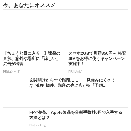
今、あなたにオススメ
【ちょうど目に入る！】猛暑の
スマホ2GBで月額850円～ 格安
東京、意外な場所に「涼しい」
SIMをお得に使うキャンペーン
広告が出現
実施中！
PR(ねとらぼ)
PR(IIJmio)
玄関開けたらすぐ階段…… 一見住みにくそう
な“激狭”物件、階段の先に広がる「予想...
FPが解説！Apple製品を分割手数料0円で入手する
方法とは？
PR(Fav-Log)