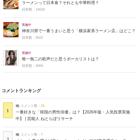
ラーメンって日本食？それとも中華料理？
回答数：19630
実施中
神奈川県で一番うまいと思う「横浜家系ラーメン店」はどこ？
回答数：8502
実施中
唯一無二の歌声だと思うボーカリストは？
回答数：8069
コメントランキング
コメント数：
21
1
一番好きな「韓国の男性俳優」は？【2026年版・人気投票実施
中】 | 芸能人 ねとらぼリサーチ
コメント数：
7
2