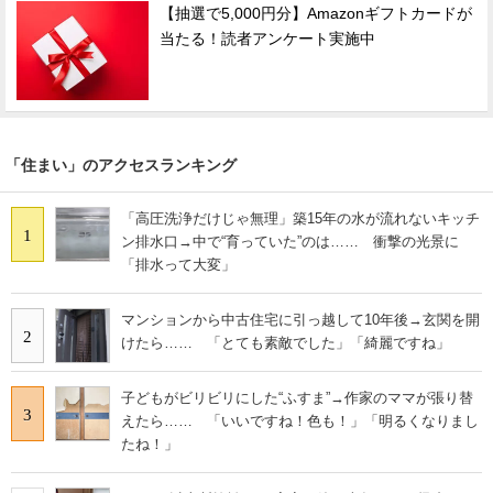
【抽選で5,000円分】Amazonギフトカードが
当たる！読者アンケート実施中
「住まい」のアクセスランキング
「高圧洗浄だけじゃ無理」築15年の水が流れないキッチ
1
ン排水口→中で“育っていた”のは…… 衝撃の光景に
「排水って大変」
マンションから中古住宅に引っ越して10年後→玄関を開
2
けたら…… 「とても素敵でした」「綺麗ですね」
子どもがビリビリにした“ふすま”→作家のママが張り替
3
えたら…… 「いいですね！色も！」「明るくなりまし
たね！」