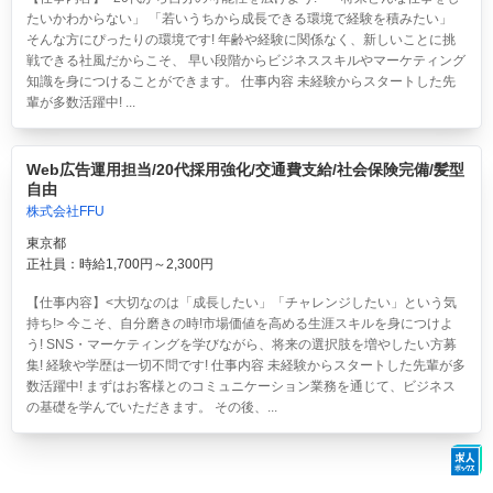
たいかわからない」 「若いうちから成長できる環境で経験を積みたい」
そんな方にぴったりの環境です! 年齢や経験に関係なく、新しいことに挑
戦できる社風だからこそ、 早い段階からビジネススキルやマーケティング
知識を身につけることができます。 仕事内容 未経験からスタートした先
輩が多数活躍中! ...
Web広告運用担当/20代採用強化/交通費支給/社会保険完備/髪型
自由
株式会社FFU
東京都
正社員：時給1,700円～2,300円
【仕事内容】<大切なのは「成長したい」「チャレンジしたい」という気
持ち!> 今こそ、自分磨きの時!市場価値を高める生涯スキルを身につけよ
う! SNS・マーケティングを学びながら、将来の選択肢を増やしたい方募
集! 経験や学歴は一切不問です! 仕事内容 未経験からスタートした先輩が多
数活躍中! まずはお客様とのコミュニケーション業務を通じて、ビジネス
の基礎を学んでいただきます。 その後、...