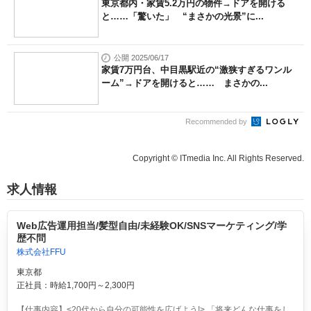
東京都内・家賃5.2万円の物件→ドアを開ける
と……「驚いた」 “まさかの光景”に...
公開 2025/06/17
家賃7万円台、中目黒駅近の“激狭すぎるワンル
ーム”→ドアを開けると…… まさかの...
Recommended by
Copyright © ITmedia Inc. All Rights Reserved.
求人情報
Web広告運用担当/髪型自由/未経験OK/SNSマーケティング/学
歴不問
株式会社FFU
東京都
正社員：時給1,700円～2,300円
【仕事内容】<20代から自分の可能性を広げよう!> 「将来どんな仕事をし