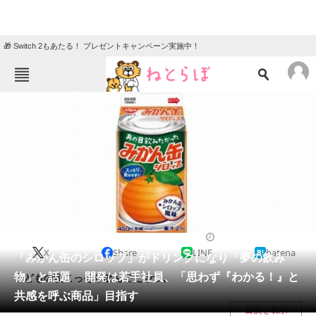
🎁 Switch 2もあたる！ プレゼントキャンペーン実施中！
ねとらぼメニュー
TOP
ニュース
エンタメ
クイズ
グルメ
地域
住まい
教育・育児
動物
リサーチ
2024/02/23 09:30（公開）
X
Share
LINE
hatena
会員記事
「みかん缶のシロップ」がドリンクになり「夢の飲み
物」と話題 開発は若手社員、「思わず『わかる！』と
子どもの頃こっそり飲んでたやつ。
メディア
共感を呼ぶ商品」目指す
目次を表示
注目記事を集めた総合ページ