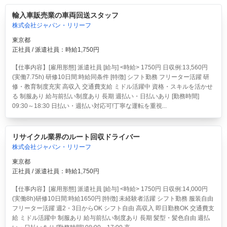
輸入車販売業の車両回送スタッフ
株式会社ジャパン・リリーフ
東京都
正社員 / 派遣社員：時給1,750円
【仕事内容】[雇用形態] 派遣社員 [給与] <時給> 1750円 日収例:13,560円
(実働7.75h) 研修10日間:時給同条件 [特徴] シフト勤務 フリーター活躍 研
修・教育制度充実 高収入 交通費支給 ミドル活躍中 資格・スキルを活かせ
る 制服あり 給与前払い制度あり 長期 週払い・日払いあり [勤務時間]
09:30～18:30 日払い・週払い対応可!丁寧な運転を重視...
リサイクル業界のルート回収ドライバー
株式会社ジャパン・リリーフ
東京都
正社員 / 派遣社員：時給1,750円
【仕事内容】[雇用形態] 派遣社員 [給与] <時給> 1750円 日収例:14,000円
(実働8h)研修10日間:時給1650円 [特徴] 未経験者活躍 シフト勤務 服装自由
フリーター活躍 週2・3日からOK シフト自由 高収入 即日勤務OK 交通費支
給 ミドル活躍中 制服あり 給与前払い制度あり 長期 髪型・髪色自由 週払