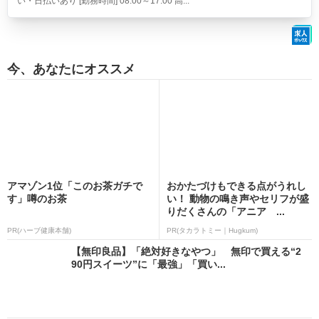
い・日払いあり [勤務時間] 08:00～17:00 高...
今、あなたにオススメ
アマゾン1位「このお茶ガチで
おかたづけもできる点がうれし
す」噂のお茶
い！ 動物の鳴き声やセリフが盛
りだくさんの「アニア ...
PR(ハーブ健康本舗)
PR(タカラトミー｜Hugkum)
【無印良品】「絶対好きなやつ」 無印で買える“2
90円スイーツ”に「最強」「買い...