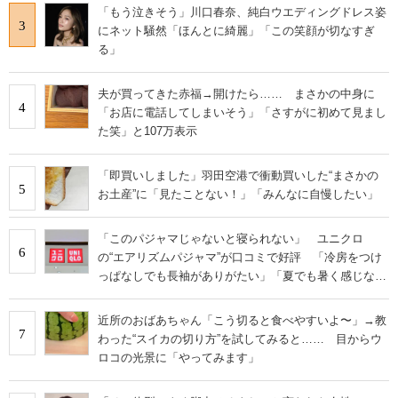
「もう泣きそう」川口春奈、純白ウエディングドレス姿
3
にネット騒然「ほんとに綺麗」「この笑顔が切なすぎ
る」
夫が買ってきた赤福→開けたら…… まさかの中身に
4
「お店に電話してしまいそう」「さすがに初めて見まし
た笑」と107万表示
「即買いしました」羽田空港で衝動買いした“まさかの
5
お土産”に「見たことない！」「みんなに自慢したい」
「このパジャマじゃないと寝られない」 ユニクロ
6
の“エアリズムパジャマ”が口コミで好評 「冷房をつけ
っぱなしでも長袖がありがたい」「夏でも暑く感じな
い」
近所のおばあちゃん「こう切ると食べやすいよ〜」→教
7
わった“スイカの切り方”を試してみると…… 目からウ
ロコの光景に「やってみます」