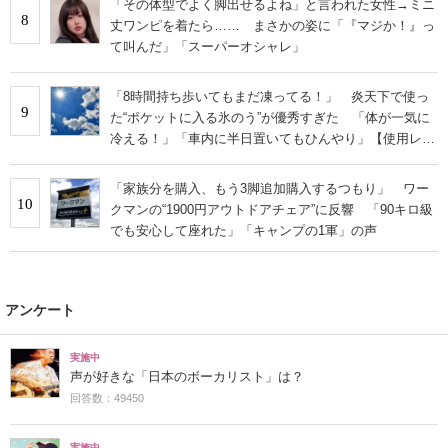
「その体型でよく脚出せるよね」と言われた女性→ミニ
8
丈ワンピを着たら…… まさかの姿に「『マジか！』っ
て叫んだ」「スーパーオシャレ」
「8時間持ち歩いてもまだ凍ってる！」 炎天下で使っ
9
た“ポケットに入る氷のう”が優秀すぎた 「体が一気に
冷える！」「車内に半日置いてもひんやり」【使用レビ
ュー】
「家族分を購入、もう3脚追加購入するつもり」 ワー
10
クマンの“1900円アウトドアチェア”に反響 「90キロ級
でも安心して座れた」「キャンプの1軍」の声
アンケート
実施中
声が好きな「日本のボーカリスト」は？
回答数：49450
実施中