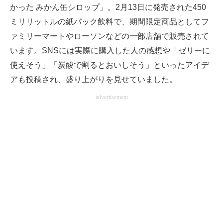
かった みかん缶シロップ」。2月13日に発売された450
企業向けIT製品の総合サイト
ミリリットルの紙パック飲料で、期間限定商品としてフ
IT製品の技術・比較・事例
ァミリーマートやローソンなどの一部店舗で販売されて
います。SNSには実際に購入した人の感想や「ゼリーに
製造業のIT導入・活用を支援
使えそう」「炭酸で割るとおいしそう」といったアイデ
モノづくり技術者専門サイト
アも投稿され、盛り上がりを見せていました。
advertisement
エレクトロニクス専門サイト
電子設計の基本と応用
エネルギーの専門メディア
建設×テクノロジーの最前線
ちょっと気になるネットの話題