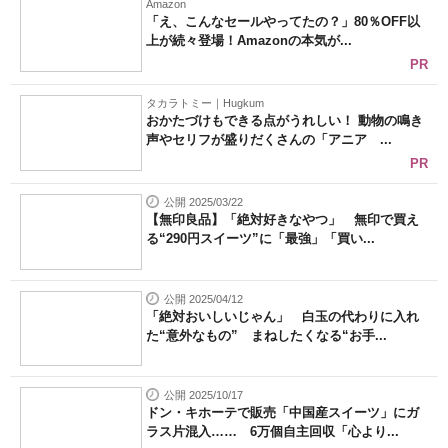
Amazon
「え、こんなセールやってたの？」80％OFF以
上が続々登場！Amazonの本気が...
PR
タカラトミー｜Hugkum
おかたづけもできる点がうれしい！ 動物の鳴き
声やセリフが盛りだくさんの「アニア ...
PR
公開 2025/03/22
【無印良品】「絶対好きなやつ」 無印で買え
る“290円スイーツ”に「最強」「買い...
公開 2025/04/12
「絶対おいしいじゃん」 白玉の代わりに入れ
た“意外なもの” まねしたくなる“お手...
公開 2025/10/17
ドン・キホーテで販売「中国産スイーツ」にガ
ラス片混入…… 6万個自主回収「心より...