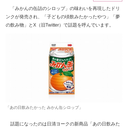
「みかんの缶詰のシロップ」の味わいを再現したドリ
ITの今と未来を見通す
ンクが発売され、「子どもの頃飲みたかったやつ」「夢
スマホと通信の最新トレンド
の飲み物」とX（旧Twitter）で話題を呼んでいます。
進化するPCとデバイスの未来
好きが集まる 比べて選べる
ビジネスと働き方のヒント
AI活用のいまが分かる
企業ITのトレンドを詳説
経営リーダーのコミュニティ
「あの日飲みたかった みかん缶シロップ」
マーケ×ITの今がよく分かる
ITエンジニア向け専門サイト
話題になったのは日清ヨークの新商品「あの日飲みた