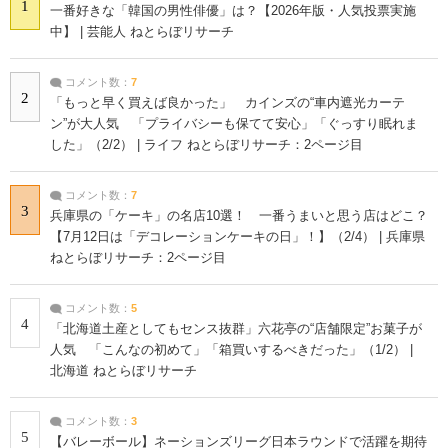
1
一番好きな「韓国の男性俳優」は？【2026年版・人気投票実施
中】 | 芸能人 ねとらぼリサーチ
コメント数：
7
2
「もっと早く買えば良かった」 カインズの“車内遮光カーテ
ン”が大人気 「プライバシーも保てて安心」「ぐっすり眠れま
した」（2/2） | ライフ ねとらぼリサーチ：2ページ目
コメント数：
7
3
兵庫県の「ケーキ」の名店10選！ 一番うまいと思う店はどこ？
【7月12日は「デコレーションケーキの日」！】（2/4） | 兵庫県
ねとらぼリサーチ：2ページ目
コメント数：
5
4
「北海道土産としてもセンス抜群」六花亭の“店舗限定”お菓子が
人気 「こんなの初めて」「箱買いするべきだった」（1/2） |
北海道 ねとらぼリサーチ
コメント数：
3
5
【バレーボール】ネーションズリーグ日本ラウンドで活躍を期待