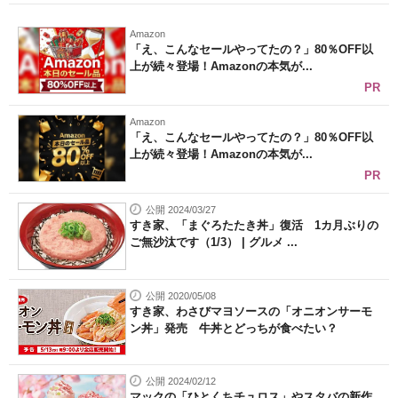
Amazon
「え、こんなセールやってたの？」80％OFF以
上が続々登場！Amazonの本気が...
PR
Amazon
「え、こんなセールやってたの？」80％OFF以
上が続々登場！Amazonの本気が...
PR
公開 2024/03/27
すき家、「まぐろたたき丼」復活 1カ月ぶりの
ご無沙汰です（1/3） | グルメ ...
公開 2020/05/08
すき家、わさびマヨソースの「オニオンサーモ
ン丼」発売 牛丼とどっちが食べたい？
公開 2024/02/12
マックの「ひとくちチュロス」やスタバの新作