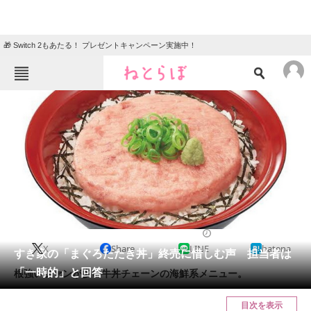
🎁 Switch 2もあたる！ プレゼントキャンペーン実施中！
ねとらぼメニュー
TOP
ニュース
エンタメ
クイズ
グルメ
地域
住まい
教育・育児
動物
リサーチ
2024/02/28 14:07（公開）
X
Share
LINE
hatena
会員記事
すき家の「まぐろたたき丼」終売に惜しむ声 担当者は
「一時的」と回答
根強いファンが多い牛丼チェーンの海鮮系メニュー。
メディア
目次を表示
注目記事を集めた総合ページ