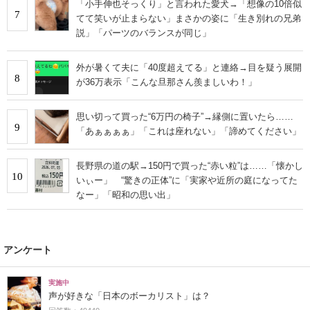
「小手伸也そっくり」と言われた愛犬→「想像の10倍似
7
てて笑いが止まらない」まさかの姿に「生き別れの兄弟
説」「パーツのバランスが同じ」
外が暑くて夫に「40度超えてる」と連絡→目を疑う展開
8
が36万表示「こんな旦那さん羨ましいわ！」
思い切って買った“6万円の椅子”→縁側に置いたら……
9
「あぁぁぁぁ」「これは座れない」「諦めてください」
長野県の道の駅→150円で買った“赤い粒”は……「懐かし
10
いぃー」 “驚きの正体”に「実家や近所の庭になってた
なー」「昭和の思い出」
アンケート
実施中
声が好きな「日本のボーカリスト」は？