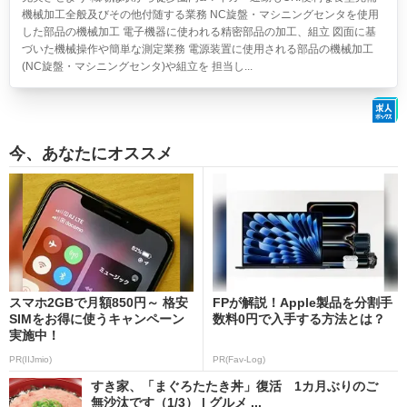
機械加工全般及びその他付随する業務 NC旋盤・マシニングセンタを使用
した部品の機械加工 電子機器に使われる精密部品の加工、組立 図面に基
づいた機械操作や簡単な測定業務 電源装置に使用される部品の機械加工
(NC旋盤・マシニングセンタ)や組立を 担当し...
今、あなたにオススメ
スマホ2GBで月額850円～ 格安
FPが解説！Apple製品を分割手
SIMをお得に使うキャンペーン
数料0円で入手する方法とは？
実施中！
PR(IIJmio)
PR(Fav-Log)
すき家、「まぐろたたき丼」復活 1カ月ぶりのご
無沙汰です（1/3） | グルメ ...