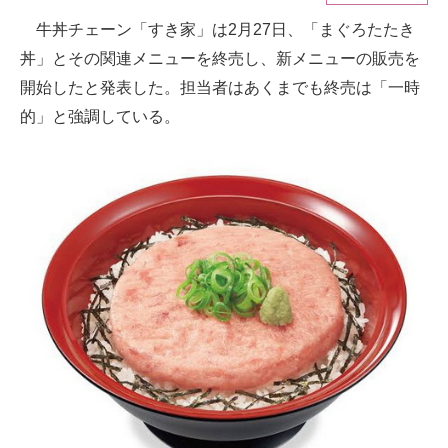
牛丼チェーン「すき家」は2月27日、「まぐろたたき
ITの今と未来を見通す
丼」とその関連メニューを終売し、新メニューの販売を
スマホと通信の最新トレンド
開始したと発表した。担当者はあくまでも終売は「一時
的」と強調している。
進化するPCとデバイスの未来
好きが集まる 比べて選べる
ビジネスと働き方のヒント
AI活用のいまが分かる
企業ITのトレンドを詳説
経営リーダーのコミュニティ
マーケ×ITの今がよく分かる
ITエンジニア向け専門サイト