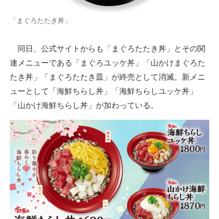
企業向けIT製品の総合サイト
「まぐろたたき丼」
IT製品の技術・比較・事例
同日、公式サイトからも「まぐろたたき丼」とその関
製造業のIT導入・活用を支援
連メニューである「まぐろユッケ丼」「山かけまぐろた
モノづくり技術者専門サイト
たき丼」「まぐろたたき皿」が終売として消滅。新メニ
ューとして「海鮮ちらし丼」「海鮮ちらしユッケ丼」
エレクトロニクス専門サイト
「山かけ海鮮ちらし丼」が加わっている。
電子設計の基本と応用
エネルギーの専門メディア
建設×テクノロジーの最前線
ちょっと気になるネットの話題