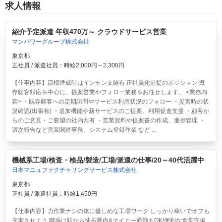
求人情報
紹介予定派遣 年収470万～ クラウドサービス営業
マンパワーグループ株式会社
東京都
正社員 / 派遣社員：時給2,000円～2,300円
【仕事内容】目標達成時はインセン支給有 正社員化前提のポジション 既
存顧客対応を中心に、提案営業やフォロー業務をお任せします。 <業務内
容> ・既存顧客への定期訪問やサービス利用状況のフォロー ・災害時の状
況確認(出張有) ・追加機能や新サービスのご提案、利用促進支援 ・顧客か
らのご意見・ご要望の社内共有 ・営業資料や提案書の作成、進捗管理 ・
週次報告など営業関連事務、システム登録作業 など ...
機械系工場/検査・検品/製造/工場/派遣の仕事/20～40代活躍中
日本マニュファクチャリングサービス株式会社
東京都
正社員 / 派遣社員：時給1,450円
【仕事内容】力作業ナシの体に優しめな工場ワーク しっかり稼いでオフも
充実させよう 職場は駅から徒歩圏内&マイカー通勤もOK!便利な食堂完備