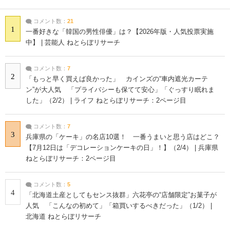
コメント数：
21
1
一番好きな「韓国の男性俳優」は？【2026年版・人気投票実施
中】 | 芸能人 ねとらぼリサーチ
コメント数：
7
2
「もっと早く買えば良かった」 カインズの“車内遮光カーテ
ン”が大人気 「プライバシーも保てて安心」「ぐっすり眠れま
した」（2/2） | ライフ ねとらぼリサーチ：2ページ目
コメント数：
7
3
兵庫県の「ケーキ」の名店10選！ 一番うまいと思う店はどこ？
【7月12日は「デコレーションケーキの日」！】（2/4） | 兵庫県
ねとらぼリサーチ：2ページ目
コメント数：
5
4
「北海道土産としてもセンス抜群」六花亭の“店舗限定”お菓子が
人気 「こんなの初めて」「箱買いするべきだった」（1/2） |
北海道 ねとらぼリサーチ