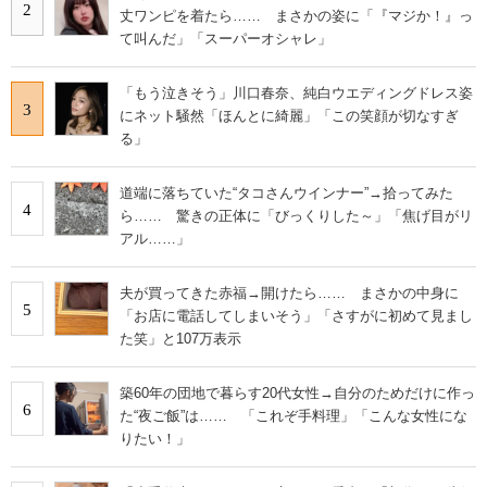
2
丈ワンピを着たら…… まさかの姿に「『マジか！』っ
て叫んだ」「スーパーオシャレ」
「もう泣きそう」川口春奈、純白ウエディングドレス姿
3
にネット騒然「ほんとに綺麗」「この笑顔が切なすぎ
る」
道端に落ちていた“タコさんウインナー”→拾ってみた
4
ら…… 驚きの正体に「びっくりした～」「焦げ目がリ
アル……」
夫が買ってきた赤福→開けたら…… まさかの中身に
5
「お店に電話してしまいそう」「さすがに初めて見まし
た笑」と107万表示
築60年の団地で暮らす20代女性→自分のためだけに作っ
6
た“夜ご飯”は…… 「これぞ手料理」「こんな女性にな
りたい！」