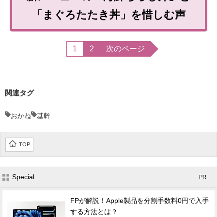
「まぐろたたき丼」を惜しむ声
1
2
次のページ
関連タグ
おかね
基幹
TOP
Special
- PR -
FPが解説！Apple製品を分割手数料0円で入手
する方法とは？