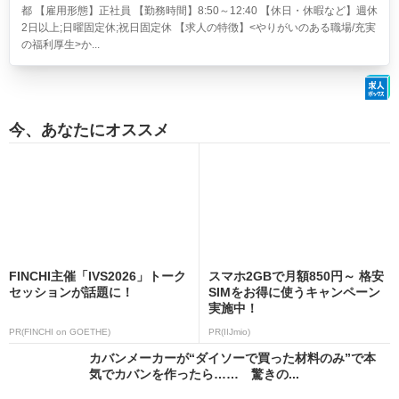
都 【雇用形態】正社員 【勤務時間】8:50～12:40 【休日・休暇など】週休
2日以上;日曜固定休;祝日固定休 【求人の特徴】<やりがいのある職場/充実
の福利厚生>か...
今、あなたにオススメ
FINCHI主催「IVS2026」トーク
スマホ2GBで月額850円～ 格安
セッションが話題に！
SIMをお得に使うキャンペーン
実施中！
PR(FINCHI on GOETHE)
PR(IIJmio)
カバンメーカーが“ダイソーで買った材料のみ”で本
気でカバンを作ったら…… 驚きの...