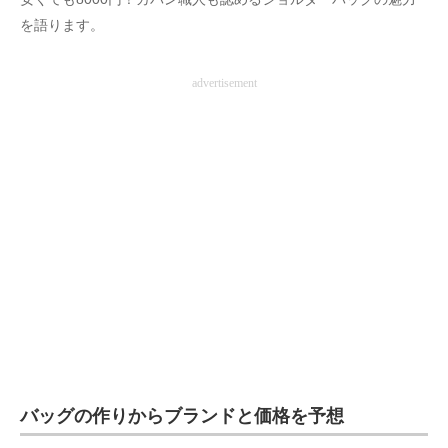
企業向けIT製品の総合サイト
を語ります。
IT製品の技術・比較・事例
advertisement
製造業のIT導入・活用を支援
モノづくり技術者専門サイト
エレクトロニクス専門サイト
電子設計の基本と応用
エネルギーの専門メディア
建設×テクノロジーの最前線
ちょっと気になるネットの話題
バッグの作りからブランドと価格を予想