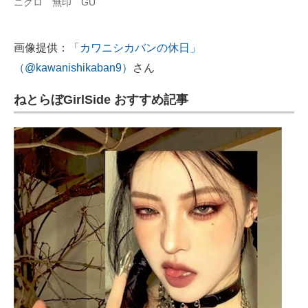
ニクロ 無印 GU
画像提供：
「カワニシカバンの休日」
（@kawanishikaban9）
さん
ねとらぼGirlSide おすすめ記事