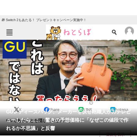
🎁 Switch 2もあたる！ プレゼントキャンペーン実施中！
ねとらぼメニュー
TOP
ニュース
エンタメ
クイズ
グルメ
地域
住まい
教育・育児
動物
リサーチ
2024/03/10 19:00（公開）
X
Share
LINE
hatena
会員記事
GUレディースバッグ、メーカーを伏せ鞄職人がガチレビ
ューしたら…… 驚きの予想価格に「なぜこの値段で作
GUであることを隠してレビュー。
メディア
れるか不思議」と反響
目次を表示
注目記事を集めた総合ページ