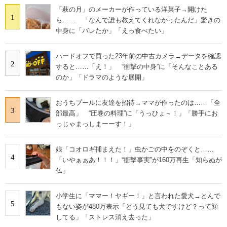
「萩の月」のメーカーが作っている洋菓子→開けた
1
ら…… 「なんで誰も教えてくれなかったんだ」驚きの
中身に「バレたか」「えっ食べたい」
ハードオフで買った23年前の中古カメラ→データを確認
2
すると……「え！」 “衝撃の中身”に「そんなことある
のか」「ドラマのような展開」
おうちプールに友達を招待→ママが作ったのは……「全
3
部最高」 “圧巻の料理”に「うっひょ～！」「勝手にお
っじゃまっしまーーす！」
娘「コオロギ捕まえた！」虫かごの中をのぞくと……
4
「いやぁぁあ！！！」“衝撃事実”が160万再生「知らぬが
仏」
小学生に「ママー！ヤギー！」と言われた愛犬→とんで
5
もない姿が480万表示「どう見ても犬ですけど？って顔
してる」「ストレス消え去った」