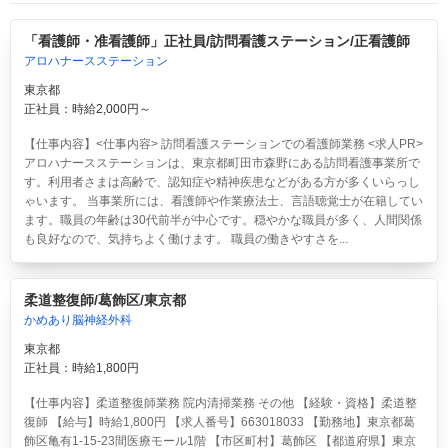
「看護師・准看護師」正社員/訪問看護ステーション/正看護師
アロハナースステーション
東京都
正社員：時給2,000円～
【仕事内容】<仕事内容> 訪問看護ステーションでの看護師業務 <求人PR>
アロハナースステーションは、東京都町田市森野にある訪問看護事業所で
す。利用者さまは高齢で、認知症や精神疾患などがある方が多くいらっし
ゃいます。 当事業所には、看護師や作業療法士、言語聴覚士が在籍してい
ます。職員の年齢は30代前半が中心です。穏やかな職員が多く、人間関係
も良好なので、気持ちよく働けます。 職員の働きやすさを...
柔道整復師/葛飾区/東京都
かめあり脳神経外科
東京都
正社員：時給1,800円
【仕事内容】柔道整復師業務 院内清掃業務 その他 【経験・資格】柔道整
復師 【給与】時給1,800円 【求人番号】663018033 【勤務地】東京都葛
飾区亀有1-15-23間医療モール1階 【市区町村】葛飾区 【都道府県】東京