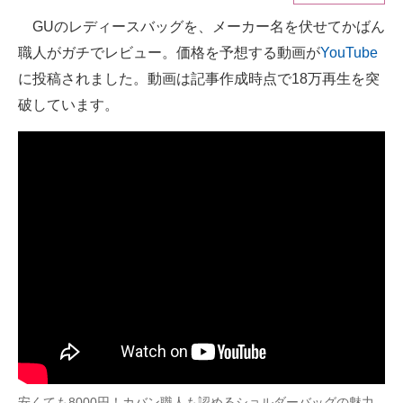
GUのレディースバッグを、メーカー名を伏せてかばん
ITの今と未来を見通す
職人がガチでレビュー。価格を予想する動画が
YouTube
スマホと通信の最新トレンド
に投稿されました。動画は記事作成時点で18万再生を突
破しています。
進化するPCとデバイスの未来
好きが集まる 比べて選べる
ビジネスと働き方のヒント
AI活用のいまが分かる
企業ITのトレンドを詳説
経営リーダーのコミュニティ
マーケ×ITの今がよく分かる
ITエンジニア向け専門サイト
安くても8000円！カバン職人も認めるショルダーバッグの魅力