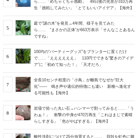
ら……「めちゃくちゃ感動」 49日後の光景が310万再
生「挑戦してみたい」「とてもいいアイデア」【海外】
庭で“謎の木”を発見→4年間、様子を見てみた
5
ら…… “まさかの正体”が663万表示「そんなことあるん
ですね」
100均の“パーティーグッズ”をプランターに置くだけ
6
で……「ええええええ」 110円でできる“驚きのアイデ
ア”に「初めて知った！」「天才だろ」
全長10センチ程度の「小鳥」が離島でなぜか“巨大
7
化”―― 鳴き声や遺伝的特徴にも違い 新種へ進化す
る可能性も【海外】
岩場で拾った丸い石→ハンマーで割ってみると……「う
8
わぁ！」 衝撃の中身が470万再生「これはまじで素晴
らしすぎる」「色がやばすぎる」【海外】
酸性洗剤につけて25分放置すると…… 貝殻を虹色に輝