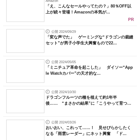
Amazon
「え、こんなセールやってたの？」80％OFF以
上が続々登場！Amazonの本気が...
PR
公開 2024/09/29
「変な声でた」 ゲーミングな“ドラゴンの裁縫
セット”が男子小学生大興奮もので22...
公開 2024/05/05
「ミニチュア革命を起こした」 ダイソー“App
le Watchカバー”の天才的な...
公開 2024/10/30
ドラゴンフルーツの種を植えて約1年半
後…… “まさかの結果”に「こうやって育つ
ん...
公開 2024/03/26
おいおい、これって……！ 見せびらかしたく
なる「雨雲レーダー」にネット興奮 「ド...