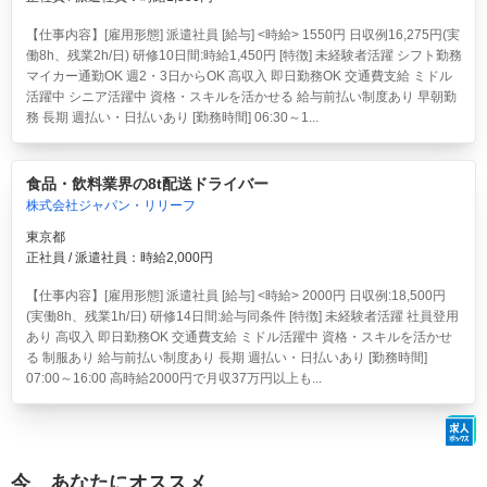
【仕事内容】[雇用形態] 派遣社員 [給与] <時給> 1550円 日収例16,275円(実
働8h、残業2h/日) 研修10日間:時給1,450円 [特徴] 未経験者活躍 シフト勤務
マイカー通勤OK 週2・3日からOK 高収入 即日勤務OK 交通費支給 ミドル
活躍中 シニア活躍中 資格・スキルを活かせる 給与前払い制度あり 早朝勤
務 長期 週払い・日払いあり [勤務時間] 06:30～1...
食品・飲料業界の8t配送ドライバー
株式会社ジャパン・リリーフ
東京都
正社員 / 派遣社員：時給2,000円
【仕事内容】[雇用形態] 派遣社員 [給与] <時給> 2000円 日収例:18,500円
(実働8h、残業1h/日) 研修14日間:給与同条件 [特徴] 未経験者活躍 社員登用
あり 高収入 即日勤務OK 交通費支給 ミドル活躍中 資格・スキルを活かせ
る 制服あり 給与前払い制度あり 長期 週払い・日払いあり [勤務時間]
07:00～16:00 高時給2000円で月収37万円以上も...
今、あなたにオススメ