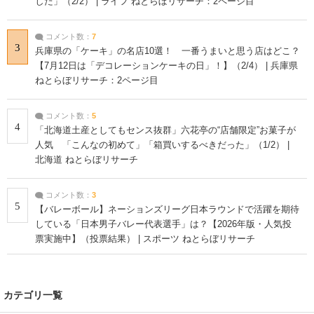
した」（2/2） | ライフ ねとらぼリサーチ：2ページ目
コメント数：
7
3
兵庫県の「ケーキ」の名店10選！ 一番うまいと思う店はどこ？
【7月12日は「デコレーションケーキの日」！】（2/4） | 兵庫県
ねとらぼリサーチ：2ページ目
コメント数：
5
4
「北海道土産としてもセンス抜群」六花亭の“店舗限定”お菓子が
人気 「こんなの初めて」「箱買いするべきだった」（1/2） |
北海道 ねとらぼリサーチ
コメント数：
3
5
【バレーボール】ネーションズリーグ日本ラウンドで活躍を期待
している「日本男子バレー代表選手」は？【2026年版・人気投
票実施中】（投票結果） | スポーツ ねとらぼリサーチ
カテゴリ一覧