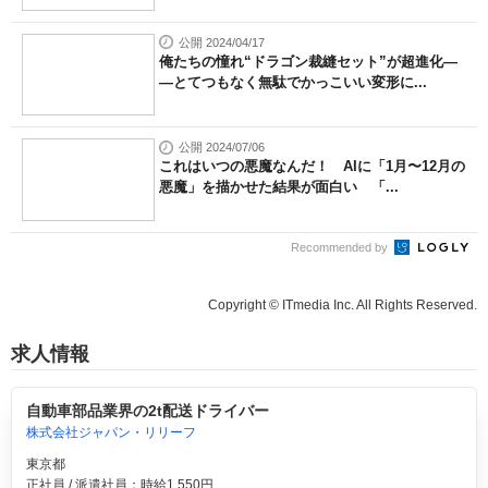
公開 2024/04/17
俺たちの憧れ“ドラゴン裁縫セット”が超進化―
―とてつもなく無駄でかっこいい変形に...
公開 2024/07/06
これはいつの悪魔なんだ！ AIに「1月〜12月の
悪魔」を描かせた結果が面白い 「...
Recommended by
Copyright © ITmedia Inc. All Rights Reserved.
求人情報
自動車部品業界の2t配送ドライバー
株式会社ジャパン・リリーフ
東京都
正社員 / 派遣社員：時給1,550円