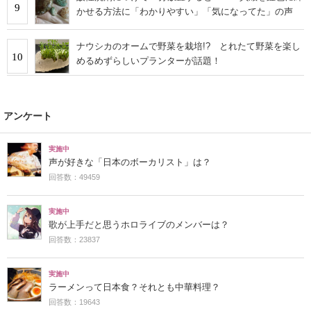
9
かせる方法に「わかりやすい」「気になってた」の声
ナウシカのオームで野菜を栽培!? とれたて野菜を楽し
10
めるめずらしいプランターが話題！
アンケート
実施中
声が好きな「日本のボーカリスト」は？
回答数：49459
実施中
歌が上手だと思うホロライブのメンバーは？
回答数：23837
実施中
ラーメンって日本食？それとも中華料理？
回答数：19643