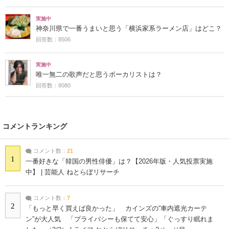
実施中
神奈川県で一番うまいと思う「横浜家系ラーメン店」はどこ？
回答数：8506
実施中
唯一無二の歌声だと思うボーカリストは？
回答数：8080
コメントランキング
コメント数：
21
1
一番好きな「韓国の男性俳優」は？【2026年版・人気投票実施
中】 | 芸能人 ねとらぼリサーチ
コメント数：
7
2
「もっと早く買えば良かった」 カインズの“車内遮光カーテ
ン”が大人気 「プライバシーも保てて安心」「ぐっすり眠れま