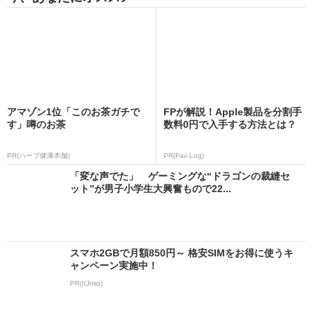
アマゾン1位「このお茶ガチで
FPが解説！Apple製品を分割手
す」噂のお茶
数料0円で入手する方法とは？
PR(ハーブ健康本舗)
PR(Fav-Log)
「変な声でた」 ゲーミングな“ドラゴンの裁縫セ
ット”が男子小学生大興奮もので22...
スマホ2GBで月額850円～ 格安SIMをお得に使うキ
ャンペーン実施中！
PR(IIJmio)