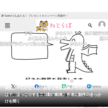
🎁 Switch 2もあたる！ プレゼントキャンペーン実施中！
ねとらぼメニュー
TOP
ニュース
エンタメ
クイズ
グルメ
地域
住まい
教育・育児
動物
リサーチ
IT・科学
2024/03/28 17:14（公開）
X
Share
LINE
hatena
会員記事
突然ブームになった「好きな惣菜発表ドラゴン」と
は？ ほっこりするニコ動の動画、作者に制作のきっか
2023年8月にニコニコ動画に投稿された動画がブームに。
メディア
けを聞く
目次を表示
注目記事を集めた総合ページ