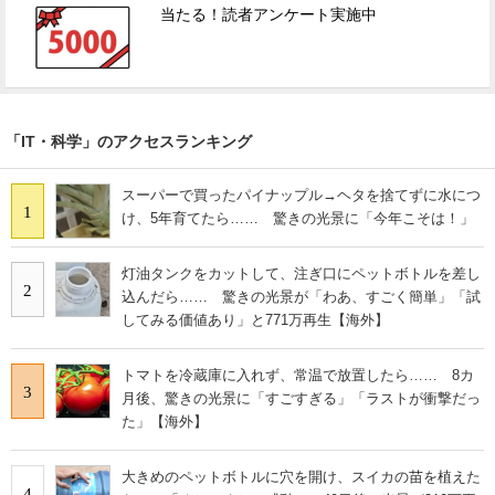
当たる！読者アンケート実施中
「IT・科学」のアクセスランキング
スーパーで買ったパイナップル→ヘタを捨てずに水につ
1
け、5年育てたら…… 驚きの光景に「今年こそは！」
灯油タンクをカットして、注ぎ口にペットボトルを差し
2
込んだら…… 驚きの光景が「わあ、すごく簡単」「試
してみる価値あり」と771万再生【海外】
トマトを冷蔵庫に入れず、常温で放置したら…… 8カ
3
月後、驚きの光景に「すごすぎる」「ラストが衝撃だっ
た」【海外】
大きめのペットボトルに穴を開け、スイカの苗を植えた
4