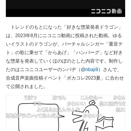
企業向けIT製品の総合サイト
IT製品の技術・比較・事例
トレンドのもとになった「好きな惣菜発表ドラゴン」
製造業のIT導入・活用を支援
は、2023年8月にニコニコ動画に投稿された動画。ゆる
いイラストのドラゴンが、バーチャルシンガー「重音テ
モノづくり技術者専門サイト
ト」の歌に乗せて「からあげ」「ハンバーグ」など好き
エレクトロニクス専門サイト
な惣菜を発表していくほのぼのとした内容です。制作し
たのはニコニコユーザーのンバヂ（
@nbaji9
）さんで、
電子設計の基本と応用
合成音声楽曲投稿イベント「ボカコレ2023夏」に合わせ
エネルギーの専門メディア
て公開されました。
建設×テクノロジーの最前線
ちょっと気になるネットの話題