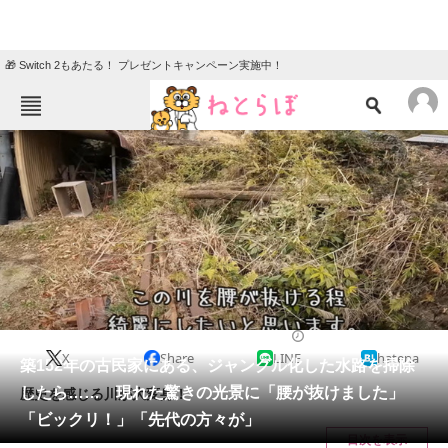
🎁 Switch 2もあたる！ プレゼントキャンペーン実施中！
ねとらぼメニュー
TOP
ニュース
エンタメ
クイズ
グルメ
地域
住まい
教育・育児
動物
リサーチ
ライフスタイル
2024/03/30 10:00（公開）
X
Share
LINE
hatena
会員記事
築152年の古民家にある、ジャングル化した水路を掃除
したら…… 現れた驚きの光景に「腰が抜けました」
歴史を感じる川が大変身！
メディア
「ビックリ！」「先代の方々が」
目次を表示
注目記事を集めた総合ページ