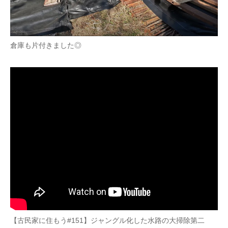
倉庫も片付きました◎
【古民家に住もう#151】ジャングル化した水路の大掃除第二