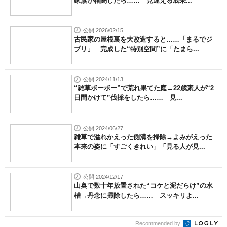
家族が格闘したら…… 見違える成果...
公開 2026/02/15
古民家の屋根裏を大改造すると……「まるでジ
ブリ」 完成した“特別空間”に「たまら...
公開 2024/11/13
“雑草ボーボー”で荒れ果てた庭→22歳素人が“2
日間かけて”伐採をしたら…… 見...
公開 2024/06/27
雑草で溢れかえった側溝を掃除→よみがえった
本来の姿に「すごくきれい」「見る人が見...
公開 2024/12/17
山奥で数十年放置された“コケと泥だらけ”の水
槽→丹念に掃除したら…… スッキリよ...
Recommended by