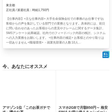
東京都
正社員 / 派遣社員：時給1,750円
【仕事内容】<主な仕事内容> 大手生命保険会社での事務のお仕事です!お
客様からの声を集計している部門での業務となります。具体的には、前日
に問い合わせのあったお客様からの意見やクレームに関するデータ集計、
SMSアンケート結果確認、社内でのフィードバック内容の検討、システム
への入力業務をお願いします。 <仕事内容の補足> お客様とのやり取りは
一切ありません <職場環境> ・就業先部署の人数:10人...
今、あなたにオススメ
アマゾン1位「このお茶ガチで
スマホ2GBで月額850円～ 格安
す」噂のお茶
SIMをお得に使うキャンペーン