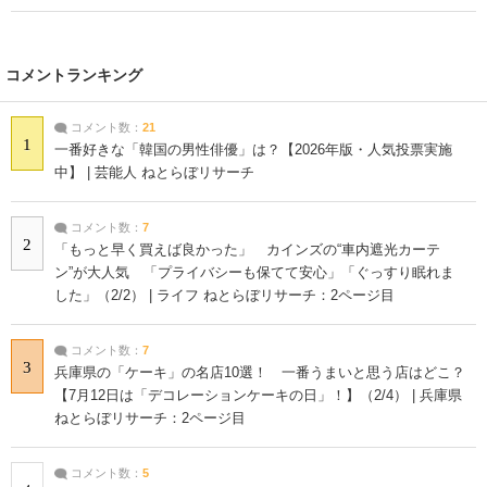
コメントランキング
コメント数：
21
1
一番好きな「韓国の男性俳優」は？【2026年版・人気投票実施
中】 | 芸能人 ねとらぼリサーチ
コメント数：
7
2
「もっと早く買えば良かった」 カインズの“車内遮光カーテ
ン”が大人気 「プライバシーも保てて安心」「ぐっすり眠れま
した」（2/2） | ライフ ねとらぼリサーチ：2ページ目
コメント数：
7
3
兵庫県の「ケーキ」の名店10選！ 一番うまいと思う店はどこ？
【7月12日は「デコレーションケーキの日」！】（2/4） | 兵庫県
ねとらぼリサーチ：2ページ目
コメント数：
5