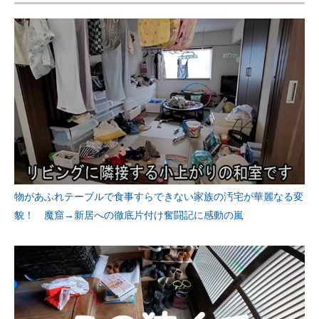
物があふれテーブルで食事すらできない家族の汚宅が華麗なる変
貌！ 魔窟→新居への徹底片付け奮闘記に感動の嵐