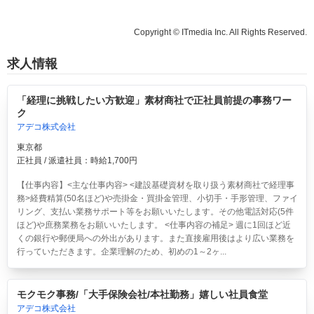
Copyright © ITmedia Inc. All Rights Reserved.
求人情報
「経理に挑戦したい方歓迎」素材商社で正社員前提の事務ワー
ク
アデコ株式会社
東京都
正社員 / 派遣社員：時給1,700円
【仕事内容】<主な仕事内容> <建設基礎資材を取り扱う素材商社で経理事
務>経費精算(50名ほど)や売掛金・買掛金管理、小切手・手形管理、ファイ
リング、支払い業務サポート等をお願いいたします。その他電話対応(5件
ほど)や庶務業務をお願いいたします。 <仕事内容の補足> 週に1回ほど近
くの銀行や郵便局への外出があります。また直接雇用後はより広い業務を
行っていただきます。企業理解のため、初めの1～2ヶ...
モクモク事務/「大手保険会社/本社勤務」嬉しい社員食堂
アデコ株式会社