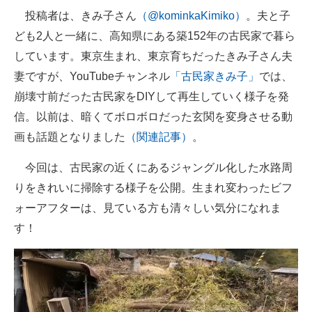
投稿者は、きみ子さん
（@kominkaKimiko）
。夫と子
ども2人と一緒に、高知県にある築152年の古民家で暮ら
しています。東京生まれ、東京育ちだったきみ子さん夫
妻ですが、YouTubeチャンネル
「古民家きみ子」
では、
崩壊寸前だった古民家をDIYして再生していく様子を発
信。以前は、暗くてボロボロだった玄関を変身させる動
画も話題となりました
（関連記事）
。
今回は、古民家の近くにあるジャングル化した水路周
りをきれいに掃除する様子を公開。生まれ変わったビフ
ォーアフターは、見ている方も清々しい気分になれま
す！