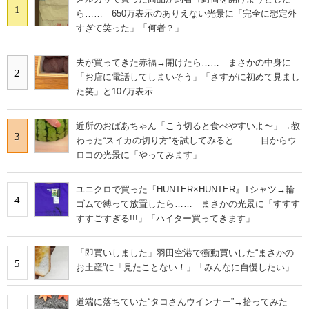
1
ら…… 650万表示のありえない光景に「完全に想定外
すぎて笑った」「何者？」
夫が買ってきた赤福→開けたら…… まさかの中身に
2
「お店に電話してしまいそう」「さすがに初めて見まし
た笑」と107万表示
近所のおばあちゃん「こう切ると食べやすいよ〜」→教
3
わった“スイカの切り方”を試してみると…… 目からウ
ロコの光景に「やってみます」
ユニクロで買った『HUNTER×HUNTER』Tシャツ→輪
4
ゴムで縛って放置したら…… まさかの光景に「すすす
すすごすぎる!!!」「ハイター買ってきます」
「即買いしました」羽田空港で衝動買いした“まさかの
5
お土産”に「見たことない！」「みんなに自慢したい」
道端に落ちていた“タコさんウインナー”→拾ってみた