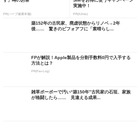
実施中！
PR(ハーブ健康本舗)
PR(IIJmio)
築152年の古民家、廃虚状態からリノベ→2年
後…… 驚きのビフォアフに「素晴らし...
FPが解説！Apple製品を分割手数料0円で入手する
方法とは？
PR(Fav-Log)
雑草ボーボーで汚い“築150年”古民家の石垣、家族
が格闘したら…… 見違える成果...