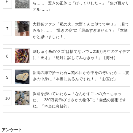
6
ら…… 驚きの正体に「びっくりした～」「焦げ目がリ
アル……」
大野智ファン「私の夫、大野くんに似てて幸せ」→見て
7
みると…… ‟驚きの姿”に「最高すぎません？」「本物
かと思いました！」
刺しゅう糸の“クズ”は捨てないで→218万再生のアイデア
8
に「天才」「絶対に試してみなきゃ！」【海外】
新潟の海で拾った石→割れ目から中をのぞいたら……驚
9
きの中身に「本当にあるんですね！」「お宝だ」
浜辺を歩いていたら→「なんかすごいの拾っちゃっ
10
た」 380万表示の“まさかの物体”に「自然の芸術です
ね」「本当に奇跡的」
アンケート