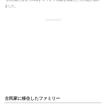
企業向けIT製品の総合サイト
ました。
IT製品の技術・比較・事例
advertisement
製造業のIT導入・活用を支援
モノづくり技術者専門サイト
エレクトロニクス専門サイト
電子設計の基本と応用
エネルギーの専門メディア
建設×テクノロジーの最前線
ちょっと気になるネットの話題
古民家に移住したファミリー