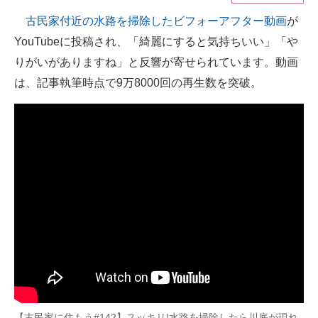
古民家付近の水路を掃除したビフォーアフター動画
が
ITの今と未来を見通す
YouTubeに投稿され、「綺麗にすると気持ちいい」「や
スマホと通信の最新トレンド
りがいがありますね」と反響が寄せられています。動画
は、記事執筆時点で9万8000回の再生数を突破。
進化するPCとデバイスの未来
好きが集まる 比べて選べる
ビジネスと働き方のヒント
AI活用のいまが分かる
企業ITのトレンドを詳説
経営リーダーのコミュニティ
マーケ×ITの今がよく分かる
ITエンジニア向け専門サイト
【古民家に住もう#142】スッキリ!水路を掃除したら川底が現れ