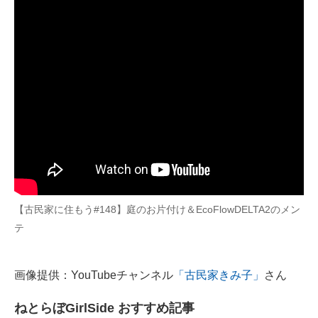
【古民家に住もう#148】庭のお片付け＆EcoFlowDELTA2のメン
テ
画像提供：YouTubeチャンネル
「古民家きみ子」
さん
ねとらぼGirlSide おすすめ記事