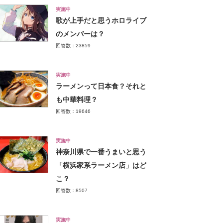
実施中
歌が上手だと思うホロライブ
のメンバーは？
回答数：23859
実施中
ラーメンって日本食？それと
も中華料理？
回答数：19646
実施中
神奈川県で一番うまいと思う
「横浜家系ラーメン店」はど
こ？
回答数：8507
実施中