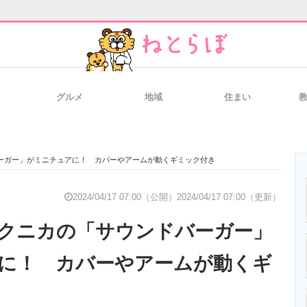
グルメ
地域
住まい
と未来を見通す
スマホと通信の最新トレンド
進化するPCとデ
ーガー」がミニチュアに！ カバーやアームが動くギミック付き
のいまが分かる
企業ITのトレンドを詳説
経営リーダーの
2024/04/17 07:00（公開）
2024/04/17 07:00（更新）
クニカの「サウンドバーガー」
T製品の総合サイト
IT製品の技術・比較・事例
製造業のIT導入
に！ カバーやアームが動くギ