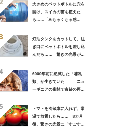
2
大きめのペットボトルに穴を
開け、スイカの苗を植えた
ら……「めちゃくちゃ感
動」 49日後の光景が310万
3
再生「挑戦してみたい」「と
灯油タンクをカットして、注
てもいいアイデア」【海外】
ぎ口にペットボトルを差し込
んだら…… 驚きの光景が
「わあ、すごく簡単」「試し
4
てみる価値あり」と771万再
6000年前に絶滅した「哺乳
生【海外】
類」が生きていた―― ニュ
ーギニアの密林で奇跡の再発
見【海外】
5
トマトを冷蔵庫に入れず、常
温で放置したら…… 8カ月
後、驚きの光景に「すごすぎ