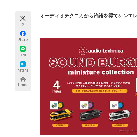
モノづくり技術者専門サイト
エレクトロ
オーディオテクニカから許諾を得てケンエ
X
ちょっと気になるネットの話題
Share
LINE
hatena
Home