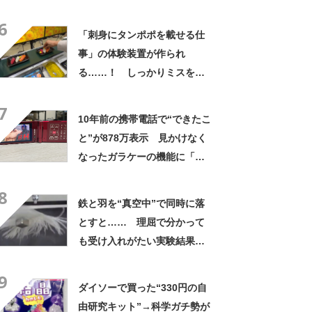
る」「ラストが衝撃だった」
6
【海外】
「刺身にタンポポを載せる仕
事」の体験装置が作られ
る……！ しっかりミスを検
知する技術の無駄遣いが楽し
7
い
10年前の携帯電話で“できたこ
と”が878万表示 見かけなく
なったガラケーの機能に「割
と忘れられてる」「東日本大
8
震災ですごい助かった」
鉄と羽を“真空中”で同時に落
とすと…… 理屈で分かって
も受け入れがたい実験結果に8
万再生
9
ダイソーで買った“330円の自
由研究キット”→科学ガチ勢が