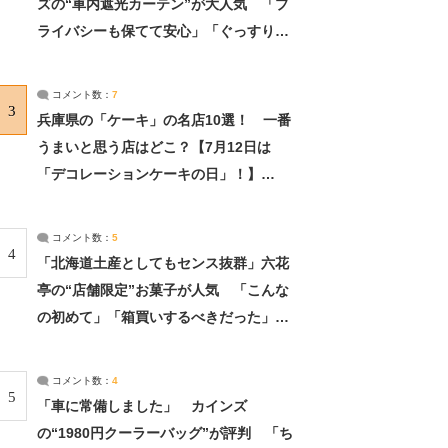
ズの“車内遮光カーテン”が大人気 「プ
ライバシーも保てて安心」「ぐっすり眠
れました」（2/2） | ライフ ねとらぼリ
サーチ：2ページ目
コメント数：
7
3
兵庫県の「ケーキ」の名店10選！ 一番
うまいと思う店はどこ？【7月12日は
「デコレーションケーキの日」！】
（2/4） | 兵庫県 ねとらぼリサーチ：2ペ
ージ目
コメント数：
5
4
「北海道土産としてもセンス抜群」六花
亭の“店舗限定”お菓子が人気 「こんな
の初めて」「箱買いするべきだった」
（1/2） | 北海道 ねとらぼリサーチ
コメント数：
4
5
「車に常備しました」 カインズ
の“1980円クーラーバッグ”が評判 「ち