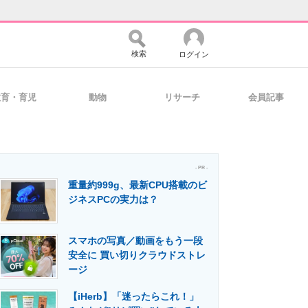
検索
ログイン
教育・育児
動物
リサーチ
会員記事
バイスの未来
好きが集まる 比べて選べる
- PR -
重量約999g、最新CPU搭載のビ
コミュニティ
マーケ×ITの今がよく分かる
ジネスPCの実力は？
スマホの写真／動画をもう一段
・活用を支援
安全に 買い切りクラウドストレ
ージ
【iHerb】「迷ったらこれ！」