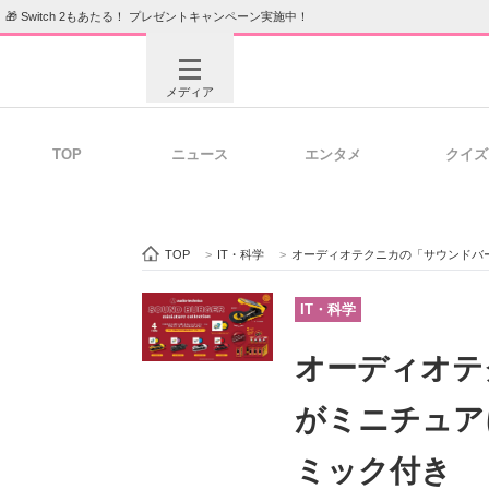
🎁 Switch 2もあたる！ プレゼントキャンペーン実施中！
メディア
TOP
ニュース
エンタメ
クイズ
注目記事を集めた総合ページ
ITの今
TOP
>
IT・科学
>
オーディオテクニカの「サウンドバ
ビジネスと働き方のヒント
AI活用
IT・科学
オーディオテ
ITエンジニア向け専門サイト
企業向けI
がミニチュア
ミック付き