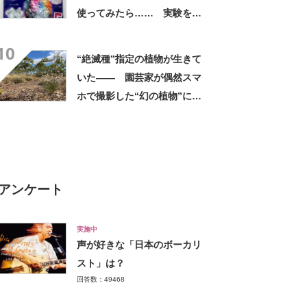
使ってみたら…… 実験を成
功させる“意外なコツ”に反響
10
「やってみたい！」「おもし
“絶滅種”指定の植物が生きて
れー」
いた―― 園芸家が偶然スマ
ホで撮影した“幻の植物”に研
究者も驚き 市民科学の重要
性を指摘する声も【海外】
アンケート
実施中
声が好きな「日本のボーカリ
スト」は？
回答数：49468