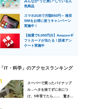
みんなが"リピ買い"している人
門メディア
建設×テクノロジーの最前線
気商品
スマホ2GBで月額850円～ 格安
SIMをお得に使うキャンペーン
実施中！
【抽選で5,000円分】Amazonギ
フトカードが当たる！読者アン
ケート実施中
「IT・科学」のアクセスランキング
1
スーパーで買ったパイナップ
ル→ヘタを捨てずに水につ
け、5年育てたら…… 驚きの
光景に「今年こそは！」