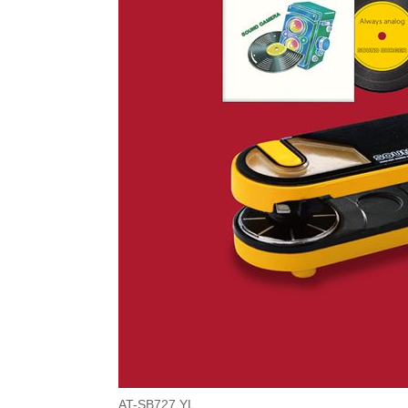
AT-SB727 YL