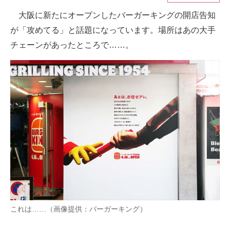
大阪に新たにオープンしたバーガーキングの開店告知
ITの今と未来を見通す
が「攻めてる」と話題になっています。場所はあの大手
スマホと通信の最新トレンド
チェーンがあったところで……。
進化するPCとデバイスの未来
好きが集まる 比べて選べる
ビジネスと働き方のヒント
AI活用のいまが分かる
企業ITのトレンドを詳説
経営リーダーのコミュニティ
マーケ×ITの今がよく分かる
これは……（画像提供：バーガーキング）
ITエンジニア向け専門サイト