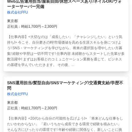
Web広告運用担当/服装自由/休憩スペースあり/ネイルOK/ウォ
ーターサーバー完備
株式会社FFU
東京都
正社員：時給1,700円～2,300円
【仕事内容】<大切なのは「成長したい」「チャレンジしたい」という気
持ち!> 今こそ、自分磨きの時!市場価値を高める生涯スキルを身につけよ
う! SNS・マーケティングを学びながら、将来の選択肢を増やしたい方募
集! 経験や学歴は一切不問です! 仕事内容 未経験からスタートした先輩が多
数活躍中! まずはお客様とのコミュニケーション業務を通じて、ビジネス
の基礎を学んでいただきます。 その後、...
SNS運用担当/髪型自由/SNSマーケティング/交通費支給/学歴不
問
株式会社FFU
東京都
正社員：時給1,700円～2,300円
【仕事内容】<20代から自分の可能性を広げよう!> 「将来どんな仕事をし
たいかわからない」 「若いうちから成長できる環境で経験を積みたい」
そんな方にぴったりの環境です! 年齢や経験に関係なく、新しいことに挑