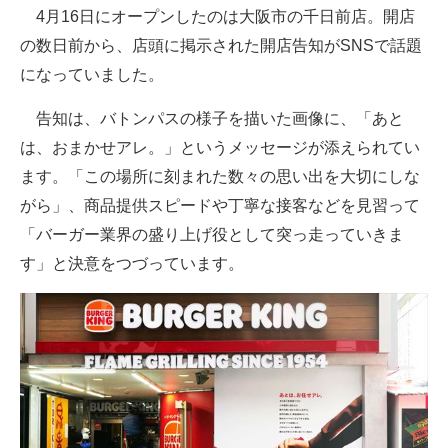
4月16日にオープンしたのは大阪市の千日前店。開店
企業向けIT製品の総合サイト
の数日前から、店頭に掲示された開店告知がSNSで話題
IT製品の技術・比較・事例
になっていました。
製造業のIT導入・活用を支援
告知は、バトンパスの様子を描いた画像に、「あと
は、おまかせアレ。」というメッセージが添えられてい
モノづくり技術者専門サイト
ます。「この場所に刻まれた数々の思い出を大切にしな
エレクトロニクス専門サイト
がら」、商品提供スピードや丁寧な接客などを見習って
「バーガー業界の盛り上げ役として突っ走っていきま
電子設計の基本と応用
す」と決意をつづっています。
エネルギーの専門メディア
建設×テクノロジーの最前線
ちょっと気になるネットの話題