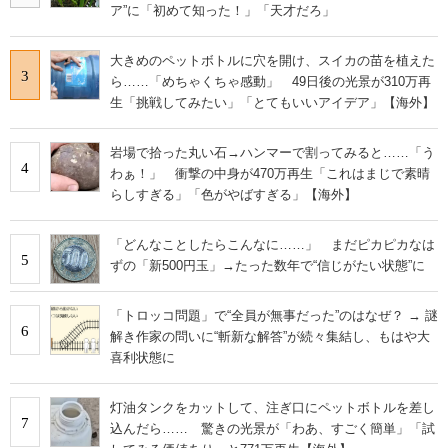
ア”に「初めて知った！」「天才だろ」
大きめのペットボトルに穴を開け、スイカの苗を植えた
3
ら……「めちゃくちゃ感動」 49日後の光景が310万再
生「挑戦してみたい」「とてもいいアイデア」【海外】
岩場で拾った丸い石→ハンマーで割ってみると……「う
4
わぁ！」 衝撃の中身が470万再生「これはまじで素晴
らしすぎる」「色がやばすぎる」【海外】
「どんなことしたらこんなに……」 まだピカピカなは
5
ずの「新500円玉」→たった数年で“信じがたい状態”に
「トロッコ問題」で“全員が無事だった”のはなぜ？ → 謎
6
解き作家の問いに“斬新な解答”が続々集結し、もはや大
喜利状態に
灯油タンクをカットして、注ぎ口にペットボトルを差し
7
込んだら…… 驚きの光景が「わあ、すごく簡単」「試