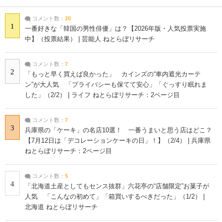
コメント数：
20
1
一番好きな「韓国の男性俳優」は？【2026年版・人気投票実施
中】（投票結果） | 芸能人 ねとらぼリサーチ
コメント数：
7
2
「もっと早く買えば良かった」 カインズの“車内遮光カーテ
ン”が大人気 「プライバシーも保てて安心」「ぐっすり眠れま
した」（2/2） | ライフ ねとらぼリサーチ：2ページ目
コメント数：
7
3
兵庫県の「ケーキ」の名店10選！ 一番うまいと思う店はどこ？
【7月12日は「デコレーションケーキの日」！】（2/4） | 兵庫県
ねとらぼリサーチ：2ページ目
コメント数：
5
4
「北海道土産としてもセンス抜群」六花亭の“店舗限定”お菓子が
人気 「こんなの初めて」「箱買いするべきだった」（1/2） |
北海道 ねとらぼリサーチ