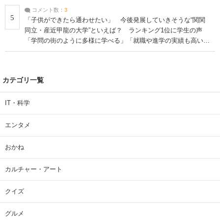
コメント数：
3
5
「子供ができたら通わせたい」 今後発展していきそうな“関関
同立・産近甲龍の大学”といえば？ ランキング1位に学生の声
「学問の街のように多様に学べる」「就職や進学の実績も高い」
| 大学 ねとらぼリサーチ
カテゴリ一覧
IT・科学
エンタメ
おかね
カルチャー・アート
クイズ
グルメ