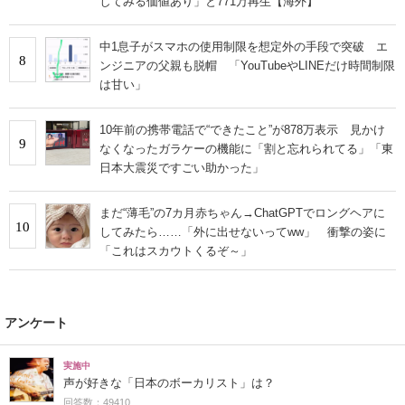
してみる価値あり」と771万再生【海外】
中1息子がスマホの使用制限を想定外の手段で突破 エ
8
ンジニアの父親も脱帽 「YouTubeやLINEだけ時間制限
は甘い」
10年前の携帯電話で“できたこと”が878万表示 見かけ
9
なくなったガラケーの機能に「割と忘れられてる」「東
日本大震災ですごい助かった」
まだ“薄毛”の7カ月赤ちゃん→ChatGPTでロングヘアに
10
してみたら……「外に出せないってww」 衝撃の姿に
「これはスカウトくるぞ～」
アンケート
実施中
声が好きな「日本のボーカリスト」は？
回答数：49410