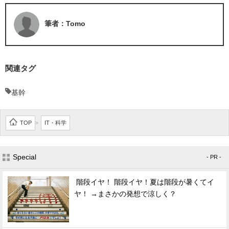
筆者：Tomo
関連タグ
基幹
TOP
IT・科学
>
Special
- PR -
階段イヤ！ 階段イヤ！夏は階段が暑くてイ
ヤ！ →まさかの発想で涼しく？