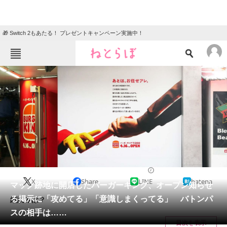
🎁 Switch 2もあたる！ プレゼントキャンペーン実施中！
ねとらぼメニュー
TOP
ニュース
エンタメ
クイズ
グルメ
地域
住まい
教育・育児
動物
リサーチ
IT・科学
2024/04/17 10:10（公開）
X
Share
LINE
hatena
会員記事
マック跡地に開店したバーガーキング、オープン知らせ
る掲示に「攻めてる」「意識しまくってる」 バトンパ
縦読みは？
メディア
スの相手は……
目次を表示
注目記事を集めた総合ページ