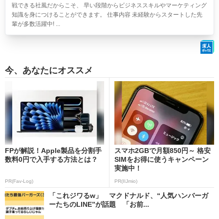
戦できる社風だからこそ、 早い段階からビジネススキルやマーケティング
知識を身につけることができます。 仕事内容 未経験からスタートした先
輩が多数活躍中! ...
今、あなたにオススメ
FPが解説！Apple製品を分割手
スマホ2GBで月額850円～ 格安
数料0円で入手する方法とは？
SIMをお得に使うキャンペーン
実施中！
PR(Fav-Log)
PR(IIJmio)
「これジワるw」 マクドナルド、“人気ハンバーガ
ーたちのLINE”が話題 「お前...