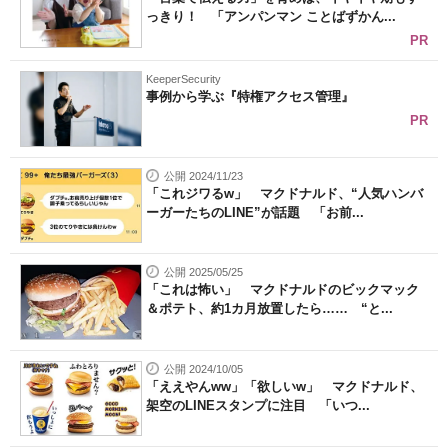
っきり！ 「アンパンマン ことばずかん...
PR
KeeperSecurity
事例から学ぶ『特権アクセス管理』
PR
公開 2024/11/23
「これジワるw」 マクドナルド、“人気ハンバ
ーガーたちのLINE”が話題 「お前...
公開 2025/05/25
「これは怖い」 マクドナルドのビックマック
＆ポテト、約1カ月放置したら…… “と...
公開 2024/10/05
「ええやんww」「欲しいw」 マクドナルド、
架空のLINEスタンプに注目 「いつ...