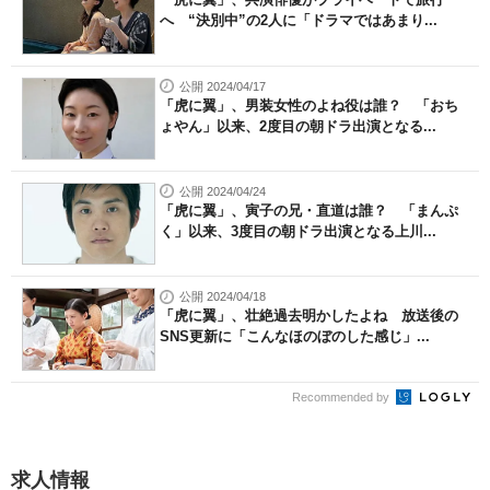
へ “決別中”の2人に「ドラマではあまり...
公開 2024/04/17
「虎に翼」、男装女性のよね役は誰？ 「おち
ょやん」以来、2度目の朝ドラ出演となる...
公開 2024/04/24
「虎に翼」、寅子の兄・直道は誰？ 「まんぷ
く」以来、3度目の朝ドラ出演となる上川...
公開 2024/04/18
「虎に翼」、壮絶過去明かしたよね 放送後の
SNS更新に「こんなほのぼのした感じ」...
Recommended by
求人情報