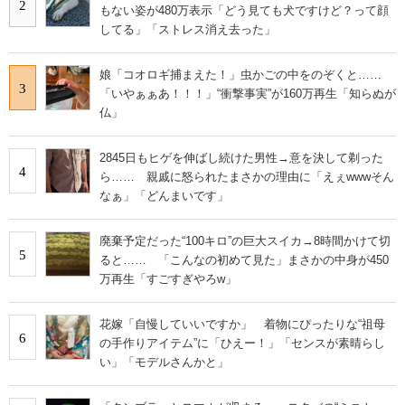
2
もない姿が480万表示「どう見ても犬ですけど？って顔
してる」「ストレス消え去った」
娘「コオロギ捕まえた！」虫かごの中をのぞくと……
3
「いやぁぁあ！！！」“衝撃事実”が160万再生「知らぬが
仏」
2845日もヒゲを伸ばし続けた男性→意を決して剃った
4
ら…… 親戚に怒られたまさかの理由に「えぇwwwそん
なぁ」「どんまいです」
廃棄予定だった“100キロ”の巨大スイカ→8時間かけて切
5
ると…… 「こんなの初めて見た」まさかの中身が450
万再生「すごすぎやろw」
花嫁「自慢していいですか」 着物にぴったりな“祖母
6
の手作りアイテム”に「ひえー！」「センスが素晴らし
い」「モデルさんかと」