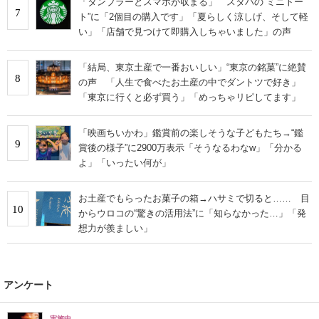
「タンブラーとスマホが収まる」 スタバの“ミニトー
7
ト”に「2個目の購入です」「夏らしく涼しげ、そして軽
い」「店舗で見つけて即購入しちゃいました」の声
「結局、東京土産で一番おいしい」“東京の銘菓”に絶賛
8
の声 「人生で食べたお土産の中でダントツで好き」
「東京に行くと必ず買う」「めっちゃリピしてます」
「映画ちいかわ」鑑賞前の楽しそうな子どもたち→“鑑
9
賞後の様子”に2900万表示「そうなるわなw」「分かる
よ」「いったい何が」
お土産でもらったお菓子の箱→ハサミで切ると…… 目
10
からウロコの“驚きの活用法”に「知らなかった…」「発
想力が羨ましい」
アンケート
実施中