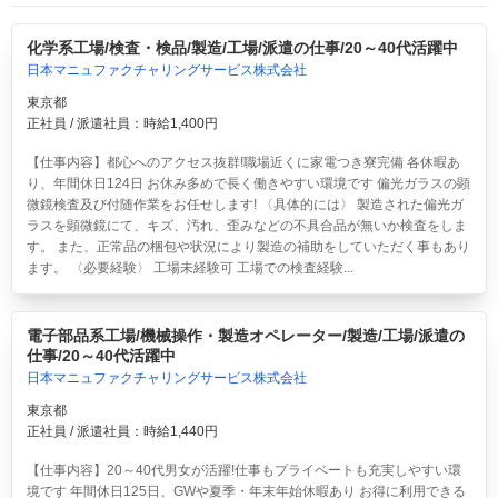
化学系工場/検査・検品/製造/工場/派遣の仕事/20～40代活躍中
日本マニュファクチャリングサービス株式会社
東京都
正社員 / 派遣社員：時給1,400円
【仕事内容】都心へのアクセス抜群!職場近くに家電つき寮完備 各休暇あ
り、年間休日124日 お休み多めで長く働きやすい環境です 偏光ガラスの顕
微鏡検査及び付随作業をお任せします! 〈具体的には〉 製造された偏光ガ
ラスを顕微鏡にて、キズ、汚れ、歪みなどの不具合品が無いか検査をしま
す。 また、正常品の梱包や状況により製造の補助をしていただく事もあり
ます。 〈必要経験〉 工場未経験可 工場での検査経験...
電子部品系工場/機械操作・製造オペレーター/製造/工場/派遣の
仕事/20～40代活躍中
日本マニュファクチャリングサービス株式会社
東京都
正社員 / 派遣社員：時給1,440円
【仕事内容】20～40代男女が活躍!仕事もプライベートも充実しやすい環
境です 年間休日125日、GWや夏季・年末年始休暇あり お得に利用できる