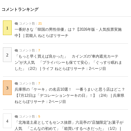
コメントランキング
コメント数：
21
1
一番好きな「韓国の男性俳優」は？【2026年版・人気投票実施
中】 | 芸能人 ねとらぼリサーチ
コメント数：
7
2
「もっと早く買えば良かった」 カインズの“車内遮光カーテ
ン”が大人気 「プライバシーも保てて安心」「ぐっすり眠れま
した」（2/2） | ライフ ねとらぼリサーチ：2ページ目
コメント数：
7
3
兵庫県の「ケーキ」の名店10選！ 一番うまいと思う店はどこ？
【7月12日は「デコレーションケーキの日」！】（2/4） | 兵庫県
ねとらぼリサーチ：2ページ目
コメント数：
5
4
「北海道土産としてもセンス抜群」六花亭の“店舗限定”お菓子が
人気 「こんなの初めて」「箱買いするべきだった」（1/2） |