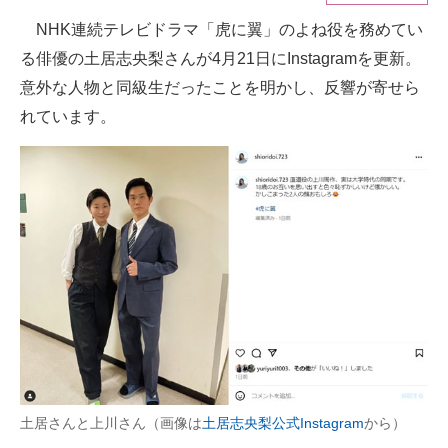
NHK連続テレビドラマ「虎に翼」のよね役を務めてい
ITの今と未来を見通す
る俳優の土居志央梨さんが4月21日にInstagramを更新。
スマホと通信の最新トレンド
意外な人物と同級生だったことを明かし、反響が寄せら
れています。
進化するPCとデバイスの未来
好きが集まる 比べて選べる
ビジネスと働き方のヒント
AI活用のいまが分かる
企業ITのトレンドを詳説
経営リーダーのコミュニティ
マーケ×ITの今がよく分かる
土居さんと上川さん（画像は
土居志央梨公式Instagram
から）
ITエンジニア向け専門サイト