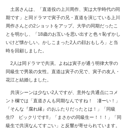
企業向けIT製品の総合サイト
土居さんは、「直道役の上川周作、実は大学時代の同
期です」と同ドラマで寅子の兄・直道を演じている上川
IT製品の技術・比較・事例
周作さんとの2ショットをアップ。大学の同期だったこ
製造業のIT導入・活用を支援
とを明かし、「18歳のお互いを思い出すと色々恥ずかし
いけど懐かしい。かしこまった2人の顔おもしろ」と当
モノづくり技術者専門サイト
時を回顧しました。
エレクトロニクス専門サイト
2人は同ドラマで共演。よねは寅子が通う明律大学の
電子設計の基本と応用
同級生で男装の女性。直道は寅子の兄で、寅子の友人・
花江と結婚しました。
エネルギーの専門メディア
共演シーンは少ない2人ですが、意外な共通点にコメ
建設×テクノロジーの最前線
ント欄では「直道さんも同期なんですね！ 凄ーい！」
ちょっと気になるネットの話題
「そんな『腐れ縁』のおふたりだったとは！」「同級
生!? ビックリです!!」「まさかの同級生ー！！！」「同
級生で共演なんてすごい」と反響が寄せられています。