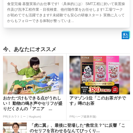
食堂完備 基盤実装のお仕事です! 〈具体的には〉 SMT工程に於いて装置操
作及び洗浄工程作業・目視検査、他付随作業をお任せします! 工場ワーク
が初めてでも活躍できます!/ 未経験でも安心の研修スタート 実務に入って
からもフォローできる体制が整っていま...
今、あなたにオススメ
おかたづけもできる点がうれし
アマゾン1位「このお茶ガチで
い！ 動物の鳴き声やセリフが盛
す」噂のお茶
りだくさんの「アニア ...
PR(タカラトミー｜Hugkum)
PR(ハーブ健康本舗)
「虎に翼」、最後に登場した“救世主？”に反響「こ
のセリフを言わせるなんてびっくり...