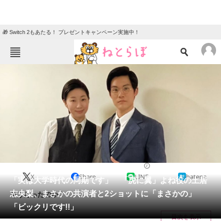
🎁 Switch 2もあたる！ プレゼントキャンペーン実施中！
ねとらぼメニュー
TOP
ニュース
エンタメ
クイズ
グルメ
地域
住まい
教育・育児
動物
リサーチ
2024/04/22 15:13（公開）
X
Share
LINE
hatena
会員記事
「実は大学時代の同期です」 「虎に翼」よね役の土居
志央梨、まさかの共演者と2ショットに「まさかの」
そうだったのか！
メディア
「ビックリです!!」
目次を表示
注目記事を集めた総合ページ