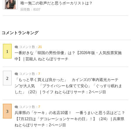
唯一無二の歌声だと思うボーカリストは？
回答数：8107
コメントランキング
コメント数：
21
1
一番好きな「韓国の男性俳優」は？【2026年版・人気投票実施
中】 | 芸能人 ねとらぼリサーチ
コメント数：
7
2
「もっと早く買えば良かった」 カインズの“車内遮光カーテ
ン”が大人気 「プライバシーも保てて安心」「ぐっすり眠れま
した」（2/2） | ライフ ねとらぼリサーチ：2ページ目
コメント数：
7
3
兵庫県の「ケーキ」の名店10選！ 一番うまいと思う店はどこ？
【7月12日は「デコレーションケーキの日」！】（2/4） | 兵庫県
ねとらぼリサーチ：2ページ目