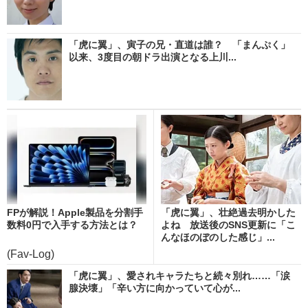
「虎に翼」、寅子の兄・直道は誰？ 「まんぷく」
以来、3度目の朝ドラ出演となる上川...
FPが解説！Apple製品を分割手
「虎に翼」、壮絶過去明かした
数料0円で入手する方法とは？
よね 放送後のSNS更新に「こ
んなほのぼのした感じ」...
(Fav-Log)
「虎に翼」、愛されキャラたちと続々別れ……「涙
腺決壊」「辛い方に向かっていて心が...