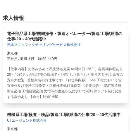
求人情報
電子部品系工場/機械操作・製造オペレーター/製造/工場/派遣の
仕事/20～40代活躍中
日本マニュファクチャリングサービス株式会社
東京都
正社員 / 派遣社員：時給1,440円
【仕事内容】お休み多めで私生活も充実 年間休日126日、各長期休暇あり
20～40代男女が活躍中の職場です! 安定した暮らしと働き方を実現 遠方の
方も大歓迎!! 基板実装のお仕事です! 〈お仕事内容〉 SMT工程において装
置操作及び洗浄工程作業・目視検査他付属作業 〈必要経験〉 SMT製造経
験者必須 工場経験必須 繁忙等の生産状況に於いて4勤2休シフト制に変更
する場合あり 【給与】時給1440...
機械系工場/検査・検品/製造/工場/派遣の仕事/20～40代活躍中
UTエージェント株式会社
東京都