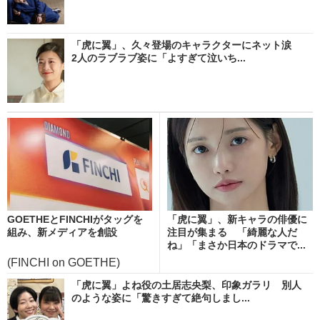
「虎に翼」、久々登場のキャラクターにネット涙
2人のラブラブ姿に「よすぎて泣いち...
GOETHEとFINCHIがタッグを
「虎に翼」、新キャラの俳優に
組み、新メディアを創設
注目が集まる 「綺麗な人だ
ね」「まさか日本のドラマで...
(FINCHI on GOETHE)
「虎に翼」よね役の土居志央梨、印象ガラリ 別人
のような姿に「驚きすぎて絶句しまし...