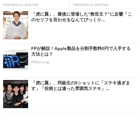
PR(FINCHI on GOETHE)
PR(FINCHI on GOETHE)
「虎に翼」、最後に登場した“救世主？”に反響「こ
のセリフを言わせるなんてびっくり...
FPが解説！Apple製品を分割手数料0円で入手する
方法とは？
PR(Fav-Log)
「虎に翼」、同級生の5ショットに「ステキ過ぎま
す」「役柄とは違った雰囲気ステキ」...