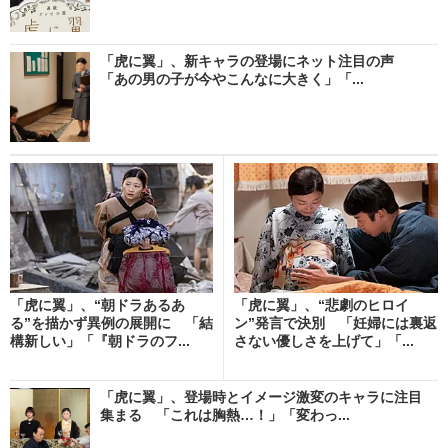
「虎に翼」、新キャラの登場にネット注目の声
「あの男の子が今やこんなに大きく」「...
「虎に翼」、“朝ドラあるあ
「虎に翼」、“悲劇のヒロイ
る”を描かず異例の展開に 「結
ン”発言で決別 「妊婦には裏返
構新しい」「『朝ドラのフ...
さない優しさを上げて」「...
「虎に翼」、登場時とイメージ激変のキャラに注目
集まる 「これは胸熱…！」「変わっ...