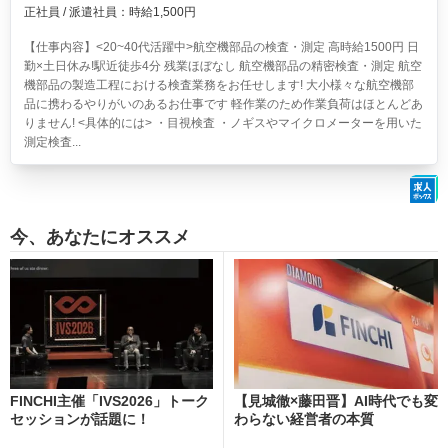
正社員 / 派遣社員：時給1,500円
【仕事内容】<20~40代活躍中>航空機部品の検査・測定 高時給1500円 日
勤×土日休み!駅近徒歩4分 残業ほぼなし
航空機部品の精密検査・測定 航空
機部品の製造工程における検査業務をお任せします! 大小様々な航空機部
品に携わるやりがいのあるお仕事です 軽作業のため作業負荷はほとんどあ
りません! <具体的には> ・目視検査 ・ノギスやマイクロメーターを用いた
測定検査...
今、あなたにオススメ
FINCHI主催「IVS2026」トーク
【見城徹×藤田晋】AI時代でも変
セッションが話題に！
わらない経営者の本質