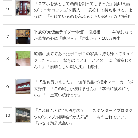
「スマホを落として画面を割ってしまった」無印良品
6
の“ミニサコッシュ”を購入→「安心して持ち歩ける」よ
うに 「付けているのを忘れるくらい軽い」など好評
平成の“元仮面ライダー俳優”→引退後…… 47歳になっ
7
た現在の姿に「嘘だろ」「声出た」と108万再生
道端に捨ててあったボロボロの家具→持ち帰ってリメイ
8
クしたら…… “驚きのビフォーアフター”に「激変じゃ
ん！」「素晴らしい職人技」【海外】
「15足も買いました」 無印良品の“撥水スニーカー”が
9
大好評 「この靴しか履けません」「本当に疲れにく
い」「一生買い続けます」
「これほんとに770円なの？」 スタンダードプロダク
10
ツの“シンプル腕時計”が大好評 「もうこれでいい」
「かなり満足感高い」