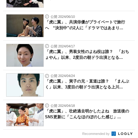
公開 2024/06/10
「虎に翼」、共演俳優がプライベートで旅行
へ “決別中”の2人に「ドラマではあまり...
公開 2024/04/17
「虎に翼」、男装女性のよね役は誰？ 「おち
ょやん」以来、2度目の朝ドラ出演となる...
公開 2024/04/24
「虎に翼」、寅子の兄・直道は誰？ 「まんぷ
く」以来、3度目の朝ドラ出演となる上川...
公開 2024/04/18
「虎に翼」、壮絶過去明かしたよね 放送後の
SNS更新に「こんなほのぼのした感じ」...
Recommended by