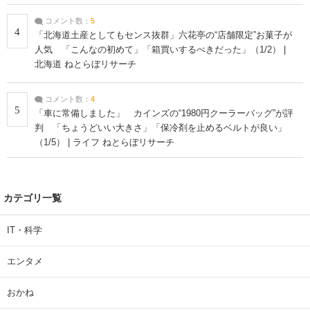
コメント数：
5
4
「北海道土産としてもセンス抜群」六花亭の“店舗限定”お菓子が
人気 「こんなの初めて」「箱買いするべきだった」（1/2） |
北海道 ねとらぼリサーチ
コメント数：
4
5
「車に常備しました」 カインズの“1980円クーラーバッグ”が評
判 「ちょうどいい大きさ」「保冷剤を止めるベルトが良い」
（1/5） | ライフ ねとらぼリサーチ
カテゴリ一覧
IT・科学
エンタメ
おかね