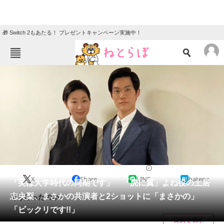
🎁 Switch 2もあたる！ プレゼントキャンペーン実施中！
ねとらぼメニュー
TOP
ニュース
エンタメ
クイズ
グルメ
地域
住まい
教育・育児
動物
リサーチ
2024/04/22 15:13（公開）
X
Share
LINE
hatena
会員記事
「実は大学時代の同期です」 「虎に翼」よね役の土居
志央梨、まさかの共演者と2ショットに「まさかの」
そうだったのか！
メディア
「ビックリです!!」
目次を表示
注目記事を集めた総合ページ