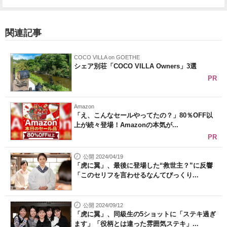
関連記事
COCO VILLA on GOETHE
シェア別荘「COCO VILLA Owners」3選
PR
Amazon
「え、こんなセールやってたの？」80％OFF以
上が続々登場！Amazonの本気が...
PR
公開 2024/04/19
「虎に翼」、最後に登場した“救世主？”に反響
「このセリフを言わせるなんてびっくり...
公開 2024/09/12
「虎に翼」、同級生の5ショットに「ステキ過ぎ
ます」「役柄とは違った雰囲気ステキ」...