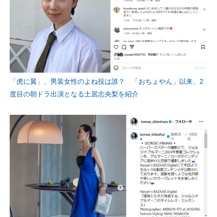
「虎に翼」、男装女性のよね役は誰？ 「おちょやん」以来、2
度目の朝ドラ出演となる土居志央梨を紹介