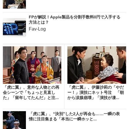
FPが解説！Apple製品を分割手数料0円で入手する
方法とは？
Fav-Log
「虎に翼」、意外な人物との再
「虎に翼」、伊藤沙莉の「やだ
会シーンで「ちょっと見直し
ー！」演技にネット号泣 「朝
た」「留年してたんだ」と注...
から涙腺崩壊」「演技が凄...
「虎に翼」、“決別”した2人が再会も……一瞬の表
情に注目集まる「本当に一瞬ホッと...