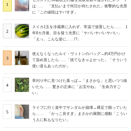
1
は…… 「支払いまで何日か待たされた」衝撃的な光景
に「この値段はヤバすぎ」
スイカ1玉を冷蔵庫に入れず、常温で放置したら…… 1
2
年8カ月後、目を疑う光景に「ヤバいヤバいヤバい」
「えっ、こんな姿に……!?」
使えなくなったルイ・ヴィトンのバッグ→約4万円かけ
3
て染め直したら……「捨てなきゃよかった」「そういう
使い道もあったのか」
草刈り中に見つけた葉っぱ→「まさかな」と思いつつ抜
4
いたら…… 驚きの正体に「お宝やね」「生命力すご
い」
ライブに行く道中でサンダルが崩壊→裸足で困っていた
5
ら…… 「かっこ良すぎ」まさかの展開に感動「こうい
う人に私もなりたい」