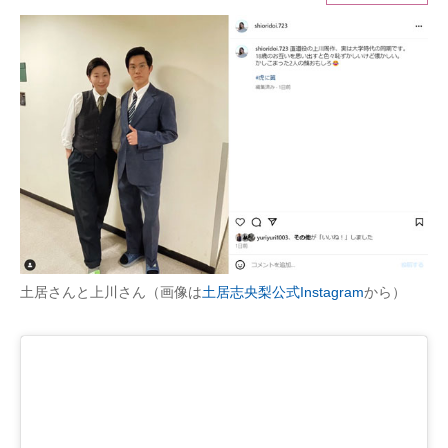
ITの今と未来を見通す
スマホと通信の最新トレンド
進化するPCとデバイスの未来
好きが集まる 比べて選べる
ビジネスと働き方のヒント
AI活用のいまが分かる
土居さんと上川さん（画像は
土居志央梨公式Instagram
から）
企業ITのトレンドを詳説
経営リーダーのコミュニティ
マーケ×ITの今がよく分かる
ITエンジニア向け専門サイト