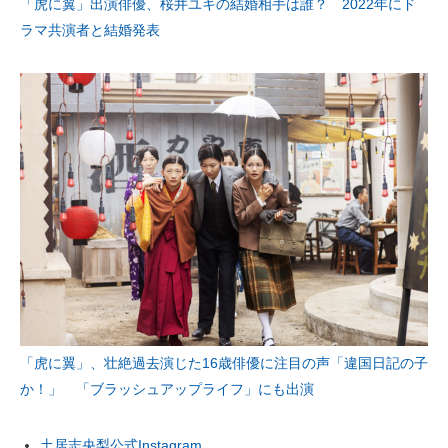
「虎に翼」出演俳優、桜井ユキの結婚相手は誰？ 2022年にド
ラマ共演者と結婚発表
「虎に翼」、壮絶過去演じた16歳俳優に注目の声「違国日記の子
か！」 「ブラッシュアップライフ」にも出演
土居志央梨公式Instagram