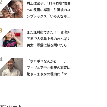
2
ッカーで得たお金で準備」
村上佳菜子、“13キロ増”告白
への反響に感謝 引退後のコ
ンプレックス「いろんな考え
の方とシェアできてとても嬉
3
しかった!!」
また逸材出てきた！ 台湾チ
ア界で人気急上昇のわんぱく
美女・霖霖に話を聞いたら納
得のかわいさ
4
「ボロボロなんかと……」
フィギュア中井亜美の衣装に
驚き→まさかの理由に「マジ
で天才」「そういうことか」
【ミラノ五輪】
アンケート