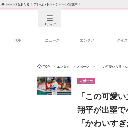
🎁 Switch 2もあたる！ プレゼントキャンペーン実施中！
メディア
TOP
ニュース
エンタメ
クイズ
注目記事を集めた総合ページ
ITの今
TOP
>
エンタメ
>
スポーツ
>
「この可愛い大谷さん
ビジネスと働き方のヒント
AI活用
スポーツ
「この可愛い
ITエンジニア向け専門サイト
企業向けI
翔平が出塁で
「かわいすぎ