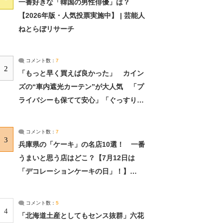
一番好きな「韓国の男性俳優」は？
【2026年版・人気投票実施中】 | 芸能人
ねとらぼリサーチ
コメント数：
7
2
「もっと早く買えば良かった」 カイン
ズの“車内遮光カーテン”が大人気 「プ
ライバシーも保てて安心」「ぐっすり眠
れました」（2/2） | ライフ ねとらぼリ
サーチ：2ページ目
コメント数：
7
3
兵庫県の「ケーキ」の名店10選！ 一番
うまいと思う店はどこ？【7月12日は
「デコレーションケーキの日」！】
（2/4） | 兵庫県 ねとらぼリサーチ：2ペ
ージ目
コメント数：
5
4
「北海道土産としてもセンス抜群」六花