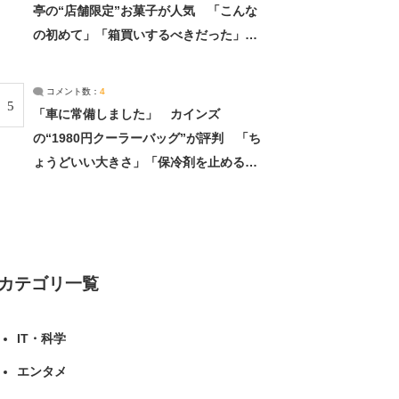
亭の“店舗限定”お菓子が人気 「こんな
の初めて」「箱買いするべきだった」
（1/2） | 北海道 ねとらぼリサーチ
コメント数：
4
5
「車に常備しました」 カインズ
の“1980円クーラーバッグ”が評判 「ち
ょうどいい大きさ」「保冷剤を止めるベ
ルトが良い」（1/5） | ライフ ねとらぼ
リサーチ
カテゴリ一覧
IT・科学
エンタメ