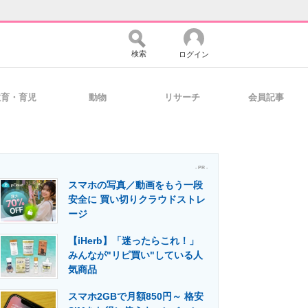
検索
ログイン
教育・育児
動物
リサーチ
会員記事
バイスの未来
好きが集まる 比べて選べる
- PR -
スマホの写真／動画をもう一段
コミュニティ
マーケ×ITの今がよく分かる
安全に 買い切りクラウドストレ
ージ
【iHerb】「迷ったらこれ！」
・活用を支援
みんなが"リピ買い"している人
気商品
スマホ2GBで月額850円～ 格安