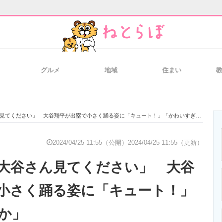
グルメ
地域
住まい
と未来を見通す
スマホと通信の最新トレンド
進化するPCとデ
見てください」 大谷翔平が出塁で小さく踊る姿に「キュート！」「かわいすぎか」
のいまが分かる
企業ITのトレンドを詳説
経営リーダーの
2024/04/25 11:55（公開）
2024/04/25 11:55（更新）
大谷さん見てください」 大谷
T製品の総合サイト
IT製品の技術・比較・事例
製造業のIT導入
小さく踊る姿に「キュート！」
か」