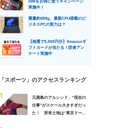
SIMをお得に使うキャンペーン
門メディア
建設×テクノロジーの最前線
実施中！
重量約999g、最新CPU搭載のビ
ジネスPCの実力は？
【抽選で5,000円分】Amazonギ
フトカードが当たる！読者アン
ケート実施中
「スポーツ」のアクセスランキング
1
元鹿島のアルシンド、“現在の
仕事”がスケール大きすぎだっ
た！ 所有土地は“東京ドーム
75個分”「日本のおかげ」「サ