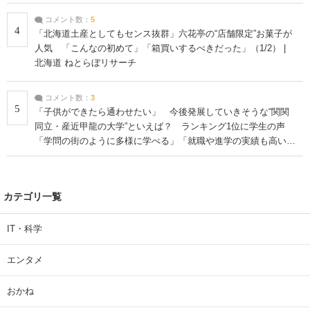
コメント数：
5
4
「北海道土産としてもセンス抜群」六花亭の“店舗限定”お菓子が
人気 「こんなの初めて」「箱買いするべきだった」（1/2） |
北海道 ねとらぼリサーチ
コメント数：
3
5
「子供ができたら通わせたい」 今後発展していきそうな“関関
同立・産近甲龍の大学”といえば？ ランキング1位に学生の声
「学問の街のように多様に学べる」「就職や進学の実績も高い」
| 大学 ねとらぼリサーチ
カテゴリ一覧
IT・科学
エンタメ
おかね