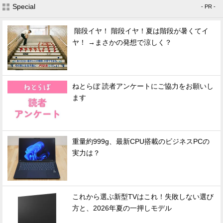
Special
- PR -
階段イヤ！ 階段イヤ！夏は階段が暑くてイ
ヤ！ →まさかの発想で涼しく？
ねとらぼ 読者アンケートにご協力をお願いし
ます
重量約999g、最新CPU搭載のビジネスPCの
実力は？
これから選ぶ新型TVはこれ！失敗しない選び
方と、2026年夏の一押しモデル