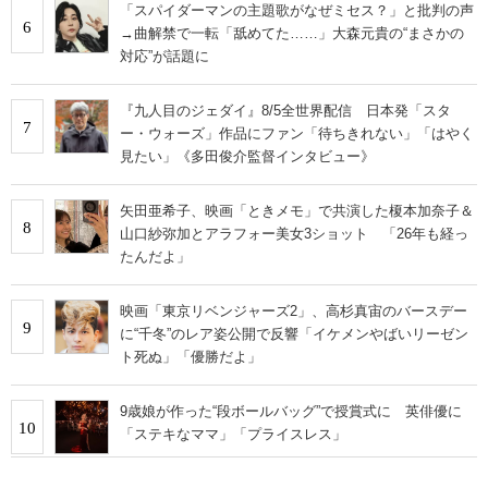
「スパイダーマンの主題歌がなぜミセス？」と批判の声
6
→曲解禁で一転「舐めてた……」大森元貴の“まさかの
対応”が話題に
『九人目のジェダイ』8/5全世界配信 日本発「スタ
7
ー・ウォーズ」作品にファン「待ちきれない」「はやく
見たい」《多田俊介監督インタビュー》
矢田亜希子、映画「ときメモ」で共演した榎本加奈子＆
8
山口紗弥加とアラフォー美女3ショット 「26年も経っ
たんだよ」
映画「東京リベンジャーズ2」、高杉真宙のバースデー
9
に“千冬”のレア姿公開で反響「イケメンやばいリーゼン
ト死ぬ」「優勝だよ」
9歳娘が作った“段ボールバッグ”で授賞式に 英俳優に
10
「ステキなママ」「プライスレス」