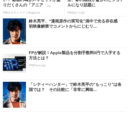
りだくさんの「アニア ...
ルになり話題に
PR(タカラトミー｜Hugkum)
PR(ねとらぼ)
鈴木亮平、“漫画原作の実写化”渦中で光る存在感
初映像解禁でコメントからにじむリ...
FPが解説！Apple製品を分割手数料0円で入手する
方法とは？
PR(Fav-Log)
「シティーハンター」で鈴木亮平の“もっこり”は各
国では？ その比較に「非常に興味...