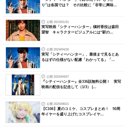
り”は各国では？ その比較に「非常に興味...
公開 2023/01/31
実写映画「シティーハンター」槇村香役は森田
望智 キャラクタービジュアルには“駅の...
公開 2024/04/26
実写「シティーハンター」、最後まで見るとあ
るはずの仕様がない配慮「わかってる」「...
公開 2024/04/07
『シティーハンター』全336話無料公開！ 実写
映画の配信を記念して（1/3） |...
公開 2025/08/21
【C106】夏のコミケ、コスプレまとめ！ 50周
年イヤーを盛り上げたコスプレイヤ...