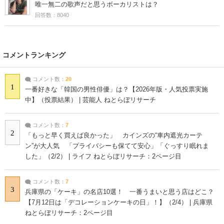
唯一無二の歌声だと思うボーカリストは？
回答数：8040
コメントランキング
コメント数：
20
1
一番好きな「韓国の男性俳優」は？【2026年版・人気投票実施
中】（投票結果） | 芸能人 ねとらぼリサーチ
コメント数：
7
2
「もっと早く買えば良かった」 カインズの“車内遮光カーテ
ン”が大人気 「プライバシーも保てて安心」「ぐっすり眠れま
した」（2/2） | ライフ ねとらぼリサーチ：2ページ目
コメント数：
7
3
兵庫県の「ケーキ」の名店10選！ 一番うまいと思う店はどこ？
【7月12日は「デコレーションケーキの日」！】（2/4） | 兵庫県
ねとらぼリサーチ：2ページ目