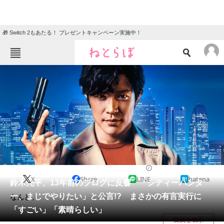
🎁 Switch 2もあたる！ プレゼントキャンペーン実施中！
ねとらぼメニュー
TOP
ニュース
エンタメ
クイズ
グルメ
地域
住まい
教育・育児
動物
リサーチ
映画
2024/05/07 06:00（公開）
X
Share
LINE
hatena
会員記事
鈴木亮平、13年前のブログに反響 「シティーハンタ
ー、まじでやりたい」と公言!? まさかの有言実行に
なんと。
メディア
「すごい」「素晴らしい」
目次を表示
注目記事を集めた総合ページ