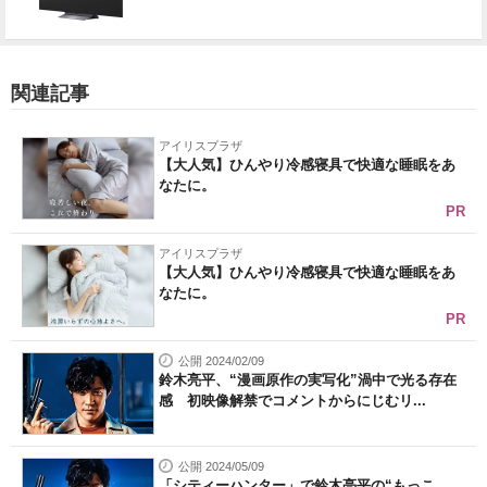
関連記事
アイリスプラザ
【大人気】ひんやり冷感寝具で快適な睡眠をあ
なたに。
PR
アイリスプラザ
【大人気】ひんやり冷感寝具で快適な睡眠をあ
なたに。
PR
公開 2024/02/09
鈴木亮平、“漫画原作の実写化”渦中で光る存在
感 初映像解禁でコメントからにじむリ...
公開 2024/05/09
「シティーハンター」で鈴木亮平の“もっこ