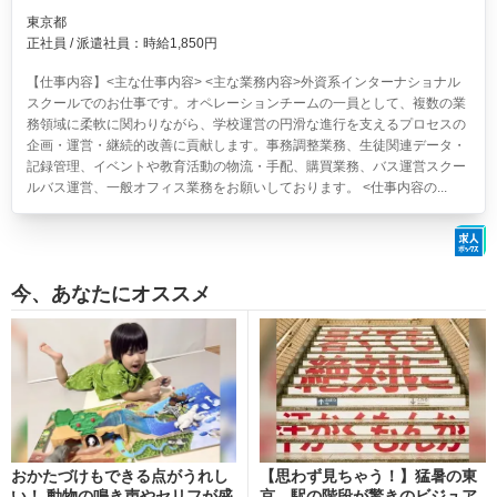
東京都
正社員 / 派遣社員：時給1,850円
【仕事内容】<主な仕事内容> <主な業務内容>外資系インターナショナル
スクールでのお仕事です。オペレーションチームの一員として、複数の業
務領域に柔軟に関わりながら、学校運営の円滑な進行を支えるプロセスの
企画・運営・継続的改善に貢献します。事務調整業務、生徒関連データ・
記録管理、イベントや教育活動の物流・手配、購買業務、バス運営スクー
ルバス運営、一般オフィス業務をお願いしております。 <仕事内容の...
今、あなたにオススメ
おかたづけもできる点がうれし
【思わず見ちゃう！】猛暑の東
い！ 動物の鳴き声やセリフが盛
京、駅の階段が驚きのビジュア