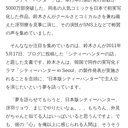
5000万部突破した、同名の人気コミックを日本で初実写
化した作品。鈴木さんがクールさとコミカルさを兼ね備
えた冴羽獠を見事に演じ、その演技がSNS上などで称賛
の声を集めていました。
そんななか注目を集めているのは、鈴木さんが2011年
5月17日、ブログに投稿した「シティーハンターの話」
と題した文書です。鈴木さんは、韓国で同作の実写化ド
ラマ「シティーハンター in Seoul」の製作発表が実施さ
れることを念頭に、“日本版シティーハンター”で主人公
を演じたいという夢を語っています。
「夢を語らせてもらうと、日本版シティーハンター、
冴羽リョウ、まじでやりたいなぁ。。。もちろん、外見
がちゃんと似てる人はいっぱいいると思うんですよ。で
も、彼の『心』を俺以上に感じられる人間は、そうそう