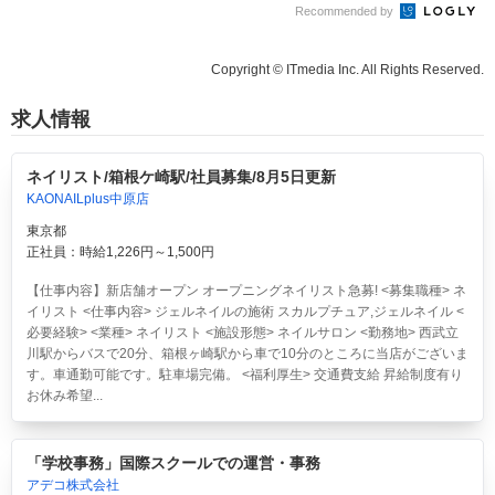
Recommended by
Copyright © ITmedia Inc. All Rights Reserved.
求人情報
ネイリスト/箱根ケ崎駅/社員募集/8月5日更新
KAONAILplus中原店
東京都
正社員：時給1,226円～1,500円
【仕事内容】新店舗オープン オープニングネイリスト急募! <募集職種> ネ
イリスト <仕事内容> ジェルネイルの施術 スカルプチュア,ジェルネイル <
必要経験> <業種> ネイリスト <施設形態> ネイルサロン <勤務地> 西武立
川駅からバスで20分、箱根ヶ崎駅から車で10分のところに当店がございま
す。車通勤可能です。駐車場完備。 <福利厚生> 交通費支給 昇給制度有り
お休み希望...
「学校事務」国際スクールでの運営・事務
アデコ株式会社