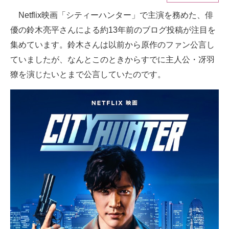
Netflix映画「シティーハンター」で主演を務めた、俳
ITの今と未来を見通す
優の鈴木亮平さんによる約13年前のブログ投稿が注目を
スマホと通信の最新トレンド
集めています。鈴木さんは以前から原作のファン公言し
ていましたが、なんとこのときからすでに主人公・冴羽
進化するPCとデバイスの未来
獠を演じたいとまで公言していたのです。
好きが集まる 比べて選べる
ビジネスと働き方のヒント
AI活用のいまが分かる
企業ITのトレンドを詳説
経営リーダーのコミュニティ
マーケ×ITの今がよく分かる
ITエンジニア向け専門サイト