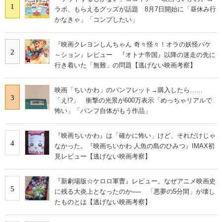
1
ラボ、もらえるグッズが話題 8月7日開始に「昼休み行
かなきゃ」「コンプしたい」
『映画クレヨンしんちゃん 奇々怪々！オラの妖怪バケ
2
～ション』レビュー 『オトナ帝国』以降の迷走の先に
行き着いた「無難」の問題【逃げない映画考察】
映画「ちいかわ」のパンフレット→購入したら……
3
「え!?」 衝撃の光景が600万表示「めっちゃリアルで
怖い」「パンフ自体がもう作品」
『映画ちいかわ』は「確かに怖い」けど、それだけじゃ
4
なかった。『映画ちいかわ 人魚の島のひみつ』IMAX初
見レビュー【逃げない映画考察】
『新劇場版☆ケロロ軍曹』レビュー。なぜアニメ映画史
5
に残る大炎上となったのか── 「悪夢の5分間」が壊し
たものとは【逃げない映画考察】