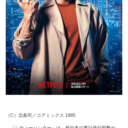
企業向けIT製品の総合サイト
IT製品の技術・比較・事例
製造業のIT導入・活用を支援
モノづくり技術者専門サイト
エレクトロニクス専門サイト
電子設計の基本と応用
エネルギーの専門メディア
建設×テクノロジーの最前線
ちょっと気になるネットの話題
（C）北条司／コアミックス 1985
「シティーハンター」は、単行本の累計発行部数が